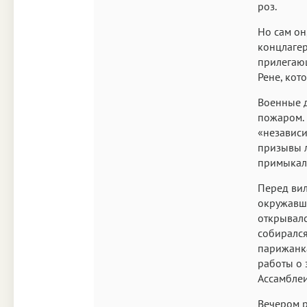
роз.
Но сам он
концлагер
прилегающ
Рене, кот
Военные д
пожаром.
«независи
призывы л
примыкал
Перед вил
окружавше
открывалс
собирался
парижанка
работы о 
Ассамблеи
Вечером р