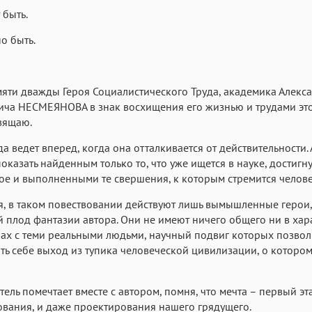
Аа
Аа
Аа
 быть.
Roboto
Fira Sans
Garamond
о быть.
Аа
Аа
Аа
Iowan
SF Serif
San Francisco
яти дважды Героя Социалистического Труда, академика Алекс
Аа
Аа
Аа
ча НЕСМЕЯНОВА в знак восхищения его жизнью и трудами это
Helvetica Neue
Georgia
Arial
Time
вящаю.
Аа
Аа
Аа
да ведет вперед, когда она отталкивается от действительности.
Menlo
показать найденным только то, что уже ищется в науке, достиг
Courier
Courier New
е и выполненными те свершения, к которым стремится челове
я, в таком повествовании действуют лишь вымышленные герои,
 плод фантазии автора. Они не имеют ничего общего ни в хар
бах с теми реальными людьми, научный подвиг которых позвол
ть себе выход из тупика человеческой цивилизации, о котором
атель помечтает вместе с автором, помня, что мечта – первый эт
вания, и даже проектирования нашего грядущего.