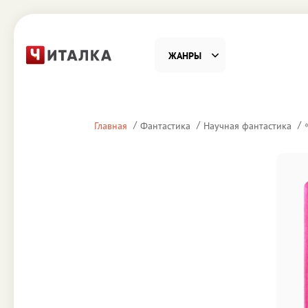
ЖАНРЫ
Фантастика
Детекти
Главная
Фантастика
Научная фантастика
Приключения
Проза
Наука, Образование
Справоч
Религия и духовность
Поэзия
Юмор
Домово
Деловая литература
Старин