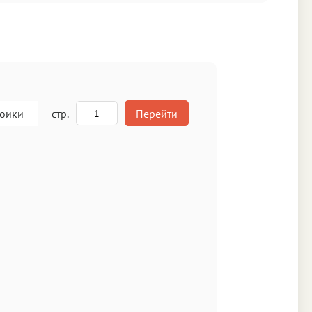
роики
стр.
Перейти
A
кст