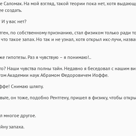
ье Саломак. На мой взгляд, такой теории пока нет, хотя выдаю
е создать.
 И у вас нет?
тген, по собственному признанию, стал физиком только ради то
 что такое запах. Но так и не узнал, хотя открыл икс-лучи, назв
же гипотезы. Раз я чувствую – я понимаю!..
это? Наши чувства полны тайн. Недавно я беседовал с нашим ви
том Академии наук Абрамом Федоровичем Иоффе.
ффе! Снимаю шляпу.
вьте, он тоже, подобно Рентгену, пришел в физику, чтобы откры
л многое другое.
айну запаха.