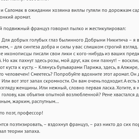
и Саломак в ожидании хозяина виллы гуляли по дорожкам са
онкий аромат.
й подвижный француз говорил пылко и жестикулировал:
т! Для добрых голубых глаз былинного Добрыни Никитича – я в
нем, – для синтеза добра и силы у вас слишком строгий взгляд.
ие иконописцы писали свои лики с кого-нибудь из ваших пред
. Но как пахнут здесь розы, мой друг, как они пахнут! – воскли
от куста к кусту. – Клянусь бульварами Парижа, здесь, в Алжире
то человечен! Смеетесь? Попробуйте вдохните этот аромат. Он
 Или вот этот запах скромности. Он вам очень подходит. А есть 
згляду женщины. Или нежный, словно первая ласка. Хотите, я 
голову, как объятия опытной возлюбленной? Рене хвастался 
шным, жарким, распутным…
то поэт, профессор!
тся поэтизировать, – вздохнул француз, – раз никто до сих по
ал теории запаха.