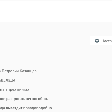
Наст
р Петрович Казанцев
Текст
Текст
Текст
Те
АДЕЖДЫ
та в трех книгах
ое растрогать неспособно.
вда выглядит правдоподобно.