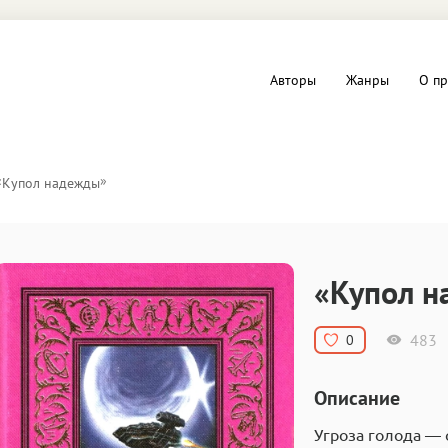
Авторы
Жанры
О пр
вы и Триллеры
Любовные романы
«
»
Купол надежды
Детское
ная литература
Документальная литератур
«Купол 
Драматургия
483
0
дство
Компьютеры и Интернет
Описание
ное
Фольклор
Угроза голода — 