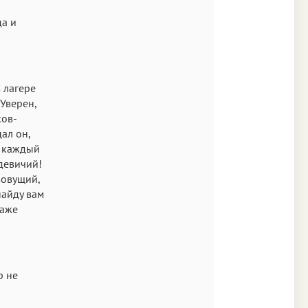
да и
 лагере
 Уверен,
ков-
цал он,
, каждый
 девичий!
зовущий,
найду вам
даже
р не