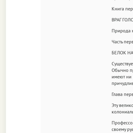
Книга пер
ВРАГ ГОЛ
Природа н
Часть пер
БЕЛОК Н
Существуе
Обычно пр
имеют ни 
причудли
Глава пер
Эту велик
колониаль
Профессор
своему ру