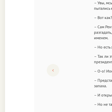
– Увы, мс
пытались е
– Вот как?
– Сам Рен
разгадать,
именем.
– Но есть 
– Так ли 
президен
– О-о! Ио
– Предста
запаха.
– И откры
– Но не т