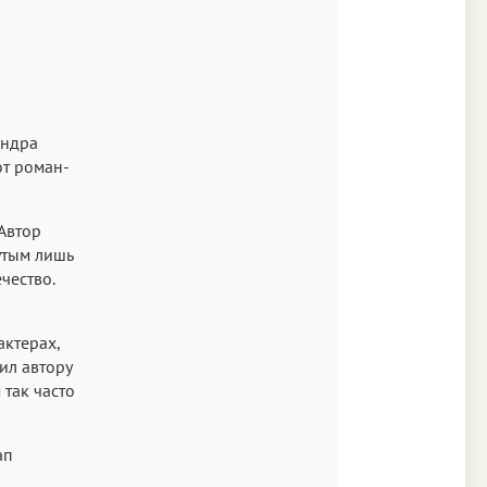
Аа
Times
Аа
New York
андра
Аа
т роман-
s New Roman
Аа
 Автор
SF Mono
нутым лишь
чество.
актерах,
ил автору
 так часто
ап