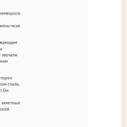
 немецкого
 жены мсье
тожающим
пы
е звучали
 ним
сторон
ом стиле,
! Он
м заметные
рской