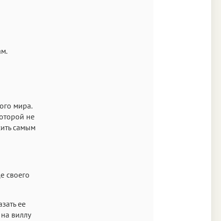
м.
ого мира.
которой не
сить самым
е своего
зать ее
 на виллу