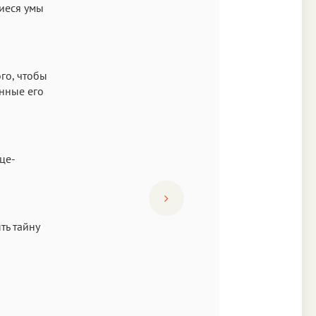
щиеся умы
го, чтобы
анные его
це-
ть тайну