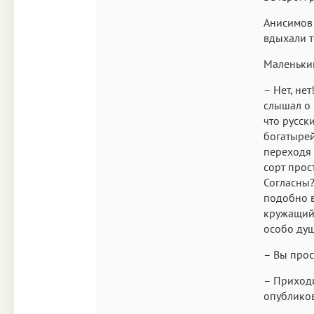
Анисимов 
вдыхали т
Маленьки
– Нет, не
слышал о 
что русск
богатырей
переходя 
сорт прос
Согласны?
подобно в
кружащий 
особо ду
– Вы прос
– Приходи
опубликов