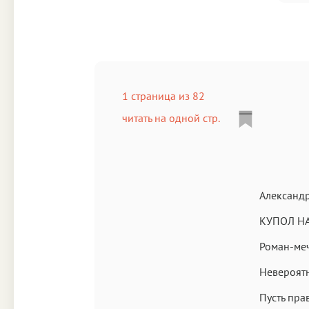
1 страница из 82
читать на одной стр.
Александ
КУПОЛ Н
Роман-меч
Невероятн
Пусть пра