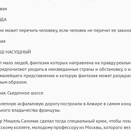
вая
ОДА
е может перечить человеку, если человек не перечит ее закона
вая
АШ НАСУЩНЫЙ
т мало людей, фантазия которых направлена на правду реальн
едпочитают уходить в неизведанные страны и обстановку, о 
малейшего представления и которую фантазия может разукра
вым образом.
вая. Съеденное шоссе
олепную асфальтовую дорогу построили в Алжире в самом конц
ного владычества французы.
 Мишель Саломак сделал тогда специальный крюк, чтобы пока
сскому коллеге, молодому профессору из Москвы, которого вез