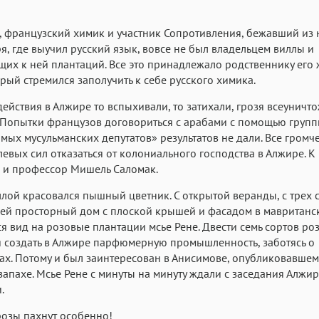
, французский химик и участник Сопротивления, бежавший из
я, где выучил русский язык, вовсе не был владельцем виллы и
их к ней плантаций. Все это принадлежало родственнику его
орый стремился заполучить к себе русского химика.
ействия в Алжире то вспыхивали, то затихали, грозя всеунич
 Попытки французов договориться с арабами с помощью груп
мых мусульманских депутатов» результатов не дали. Все громч
евых сил отказаться от колониального господства в Алжире. К
 и профессор Мишель Саломак.
лой красовался пышный цветник. С открытой веранды, с трех 
й просторный дом с плоской крышей и фасадом в мавританск
я вид на розовые плантации мсье Рене. Двести семь сортов роз
 создать в Алжире парфюмерную промышленность, заботясь о
х. Потому и был заинтересован в Анисимове, опубликовавше
запахе. Мсье Рене с минуты на минуту ждали с заседания Алжи
.
озы пахнут особенно!