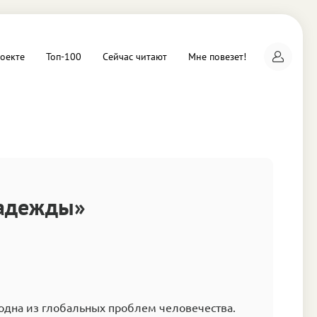
оекте
Топ-100
Сейчас читают
Мне повезет!
а
надежды»
одна из глобальных проблем человечества.