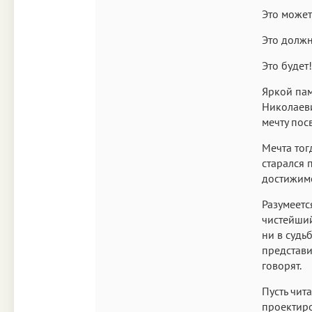
Это может
Это должн
Это будет!
Яркой пам
Николаеви
мечту пос
Мечта тог
старался 
достижимо
Разумеетс
чистейший
ни в судь
представи
говорят.
Пусть чит
проектиро