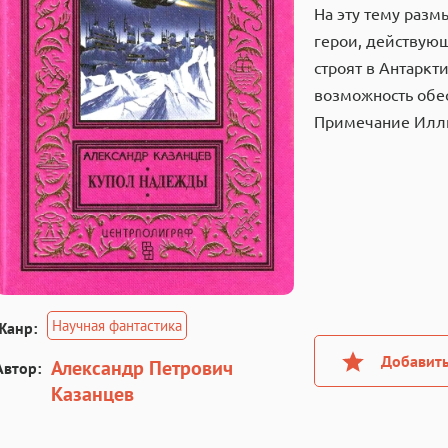
На эту тему разм
герои, действую
строят в Антаркт
возможность обе
Примечание Иллю
Научная фантастика
Жанр:
Добавить
Александр Петрович
Автор:
Казанцев