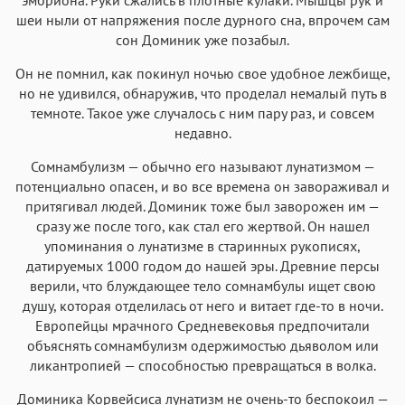
шеи ныли от напряжения после дурного сна, впрочем сам
сон Доминик уже позабыл.
Он не помнил, как покинул ночью свое удобное лежбище,
но не удивился, обнаружив, что проделал немалый путь в
темноте. Такое уже случалось с ним пару раз, и совсем
недавно.
Сомнамбулизм — обычно его называют лунатизмом —
потенциально опасен, и во все времена он завораживал и
притягивал людей. Доминик тоже был заворожен им —
сразу же после того, как стал его жертвой. Он нашел
упоминания о лунатизме в старинных рукописях,
датируемых 1000 годом до нашей эры. Древние персы
верили, что блуждающее тело сомнамбулы ищет свою
душу, которая отделилась от него и витает где-то в ночи.
Европейцы мрачного Средневековья предпочитали
объяснять сомнамбулизм одержимостью дьяволом или
ликантропией — способностью превращаться в волка.
Доминика Корвейсиса лунатизм не очень-то беспокоил —