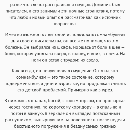
разве что слегка расстраивал и смущал. Доминик был
писателем, и его занимали эти ночные странствия, потому
что любой новый опыт он рассматривал как источник
творчества.
Имея возможность с выгодой использовать сомнамбулизм
для своего писательства, он все же понимал, что это
болезнь. Он выбрался из шкафа, морщась от боли в шее —
боли, которая уползала вверх, в голову, и вниз, в плечи. На
ноги он встал с трудом: их свело.
Как всегда, он почувствовал смущение. Он знал, что
сомнамбулизм — это такое состояние, которому
подвержены все, и дети и взрослые, но продолжал считать
его детской проблемой. Примерно как энурез.
В пижамных штанах, босой, с голым торсом, он прошаркал
через гостиную, по короткому коридору — в спальню и
потом в ванную. В зеркале он выглядел потасканным
распутником, вынырнувшим на поверхность после недели
бесстыдного погружения в бездну самых грязных