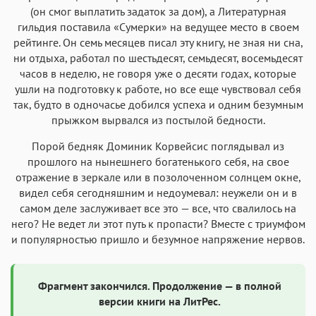
(он смог выплатить задаток за дом), а Литературная
гильдия поставила «Сумерки» на ведущее место в своем
рейтинге. Он семь месяцев писал эту книгу, не зная ни сна,
ни отдыха, работал по шестьдесят, семьдесят, восемьдесят
часов в неделю, не говоря уже о десяти годах, которые
ушли на подготовку к работе, но все еще чувствовал себя
так, будто в одночасье добился успеха и одним безумным
прыжком вырвался из постылой бедности.
Порой бедняк Доминик Корвейсис поглядывал из
прошлого на нынешнего богатенького себя, на свое
отражение в зеркале или в позолоченном солнцем окне,
видел себя сегодняшним и недоумевал: неужели он и в
самом деле заслуживает все это — все, что свалилось на
него? Не ведет ли этот путь к пропасти? Вместе с триумфом
и популярностью пришло и безумное напряжение нервов.
Фрагмент закончился. Продолжение — в полной
версии книги на ЛитРес.