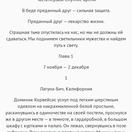
Menlo
SF Mono
Courier
Courier New
В беде преданный друг — сильная защита.
Преданный друг — лекарство жизни.
Страшная тьма опустилась на нас, но мы не должны ей
сдаваться. Мы поднимем светильники мужества и найдем
путь к свету.
Глава 1
7 ноября — 2 декабря
1
Лагуна-Бич, Калифорния
Доминик Корвейсис уснул под легким шерстяным
одеялом на накрахмаленной белой простыне,
раскинувшись в одиночестве на своей постели, проснулся
же в другом месте — в темноте, в гардеробной, в большом
шкафу с куртками и пальто. Он лежал, свернувшись в позе
эмбриона. Руки сжались в плотные кулаки. Мышцы рук и