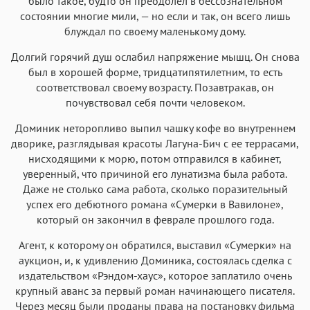
было такое, будто он преодолел в бессознательном
состоянии многие мили, — но если и так, он всего лишь
блуждал по своему маленькому дому.
Долгий горячий душ ослабил напряжение мышц. Он снова
был в хорошей форме, тридцатипятилетним, то есть
соответствовал своему возрасту. Позавтракав, он
почувствовал себя почти человеком.
Доминик неторопливо выпил чашку кофе во внутреннем
дворике, разглядывая красоты Лагуна-Бич с ее террасами,
нисходящими к морю, потом отправился в кабинет,
уверенный, что причиной его лунатизма была работа.
Даже не столько сама работа, сколько поразительный
успех его дебютного романа «Сумерки в Вавилоне»,
который он закончил в феврале прошлого года.
Агент, к которому он обратился, выставил «Сумерки» на
аукцион, и, к удивлению Доминика, состоялась сделка с
издательством «Рэндом-хаус», которое заплатило очень
крупный аванс за первый роман начинающего писателя.
Через месяц были проданы права на постановку фильма