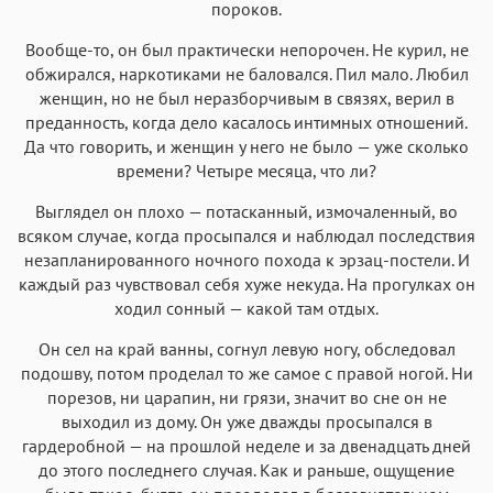
пороков.
Вообще-то, он был практически непорочен. Не курил, не
обжирался, наркотиками не баловался. Пил мало. Любил
женщин, но не был неразборчивым в связях, верил в
преданность, когда дело касалось интимных отношений.
Да что говорить, и женщин у него не было — уже сколько
времени? Четыре месяца, что ли?
Выглядел он плохо — потасканный, измочаленный, во
всяком случае, когда просыпался и наблюдал последствия
незапланированного ночного похода к эрзац-постели. И
каждый раз чувствовал себя хуже некуда. На прогулках он
ходил сонный — какой там отдых.
Он сел на край ванны, согнул левую ногу, обследовал
подошву, потом проделал то же самое с правой ногой. Ни
порезов, ни царапин, ни грязи, значит во сне он не
выходил из дому. Он уже дважды просыпался в
гардеробной — на прошлой неделе и за двенадцать дней
до этого последнего случая. Как и раньше, ощущение