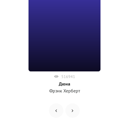
516941
Дюна
Фрэнк Херберт