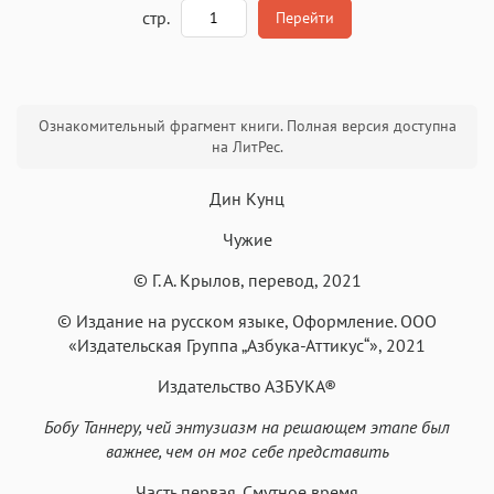
A
стр.
Перейти
Текст
Текст
Текст
Текст
Ознакомительный фрагмент книги. Полная версия доступна
на ЛитРес.
Дин Кунц
Чужие
Аа
Аа
Аа
Аа
© Г. А. Крылов, перевод, 2021
Roboto
Fira Sans
Garamond
Times
© Издание на русском языке, Оформление. ООО
Аа
Аа
Аа
Аа
«Издательская Группа „Азбука-Аттикус“», 2021
Iowan
SF Serif
New York
San Francisco
Издательство АЗБУКА®
Аа
Аа
Аа
Аа
Бобу Таннеру, чей энтузиазм на решающем этапе был
Helvetica Neue
Georgia
Arial
Times New Roman
важнее, чем он мог себе представить
Аа
Аа
Аа
Аа
Часть первая. Смутное время