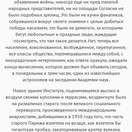
объявления войны, никогда еще ни пред палатой
народных представителей, ни на площади Согласия не
было подобных зрелищ. Это были не кучки фанатиков,
собравшихся вокруг своего знамени с целью добиться
победы насилием; это были не демагоги, за которыми
бегут любопытные и праздные люди, жаждущие
посмотреть, что там такое делается. Нет, теперь все
население, взволнованное, возбужденное, перепуганное,
все классы общества, перемешавшиеся между собой, с
лихорадочным нетерпением, как ответа оракула, ожидали
конца вычисления, которое должен был объявить сегодня,
в понедельник к трем часам, один из известнейших
астрономов на заседании Академии наук.
Новое здание Института, поднимавшееся высоко в
воздухе своими куполами и террасами, воздвигнуто было
на развалинах старого после великого социального
переворота, произведенного международными
анархистами, добившимися в 1950 году того, что часть
старого Парижа взлетела на воздух, как взлетела бы
гигантская пробка, закупоривавшая кратер вулкана.