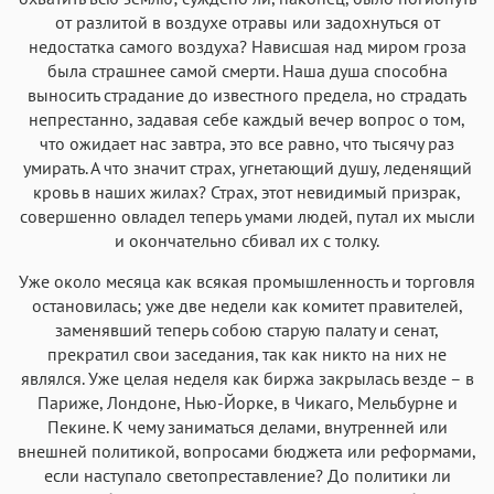
от разлитой в воздухе отравы или задохнуться от
недостатка самого воздуха? Нависшая над миром гроза
была страшнее самой смерти. Наша душа способна
выносить страдание до известного предела, но страдать
непрестанно, задавая себе каждый вечер вопрос о том,
что ожидает нас завтра, это все равно, что тысячу раз
умирать. А что значит страх, угнетающий душу, леденящий
кровь в наших жилах? Страх, этот невидимый призрак,
совершенно овладел теперь умами людей, путал их мысли
и окончательно сбивал их с толку.
Уже около месяца как всякая промышленность и торговля
остановилась; уже две недели как комитет правителей,
заменявший теперь собою старую палату и сенат,
прекратил свои заседания, так как никто на них не
являлся. Уже целая неделя как биржа закрылась везде – в
Париже, Лондоне, Нью-Йорке, в Чикаго, Мельбурне и
Пекине. К чему заниматься делами, внутренней или
внешней политикой, вопросами бюджета или реформами,
если наступало светопреставление? До политики ли