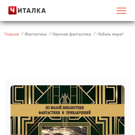
«
»
Главная
Фантастика
Научная фантастика
Гибель мира