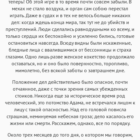
теперь! Об этой игре в то время почти совсем забыли. В
мехах не стало воздуха, и орган сам собою перестал
играть. Даже в судах и в тех не велось больше никаких
дел: когда ждешь конца мира, так тут не до убийств и
преступлений. Люди сделались равнодушными ко всему, и
только сердца их беспокойно и усиленно бились, готовые
остановиться навсегда. Всюду видны были искаженные,
бледные лица с ввалившимися от бессонницы и страха
глазами. Одно лишь разве женское кокетство продолжало
оставаться, но и оно было поверхностно, торопливо,
мимолетно, без всякой заботы о завтрашнем дне.
Положение дел действительно было опасное, почти
отчаянное, даже с точки зрения самых убежденных
стоиков. Никогда еще за историческое время род
человеческий, это потомство Адама, не встречался лицом к
лицу с такой опасностью. Над его головой повисла
страшная, неминуемая небесная гроза; дело касалось его
жизни или смерти. Расскажем, однако, все по порядку.
Около трех месяцев до того дня, о котором мы говорим,