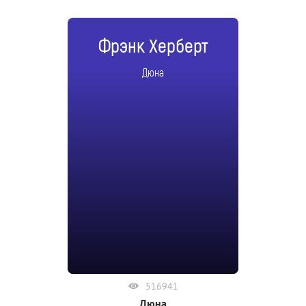
Фрэнк Херберт
Дюна
516941
Дюна