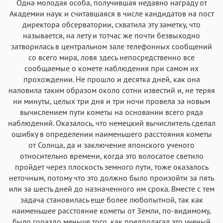
Одна молодая особа, получившая недавно награду от
Академии наук и считавшаяся в числе кандидатов на пост
директора обсерватории, схватила эту заметку, что
называется, на лету и тотчас же почти безвыходно
затворилась в центральном зале телефонных сообщений
со всего мира, ловя здесь непосредственно все
сообщаемые о комете наблюдения при самом их
прохождении. Не прошло и десятка дней, как она
наловила таким образом около сотни известий и, не теряя
ни минуты, целых три дня и три ночи провела за новым
вычислением пути кометы на основании всего ряда
наблюдений. Оказалось, что немецкий вычислитель сделал
ошибку в определении наименьшего расстояния кометы
от Солнца, да и заключение японского ученого
относительно времени, когда это волосатое светило
пройдет через плоскость земного пути, тоже оказалось
неточным, потому что это должно было произойти за пять
или за шесть дней до назначенного им срока. Вместе с тем
задача становилась еще более любопытной, так как
наименьшее расстояние кометы от Земли, по-видимому,
было гораздо меньше того, как предполагал это ученый