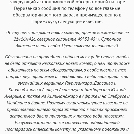
заведующий астрономической обсерваторией на горе
Гауризанкар сообщил по телефону во все главные
обсерватории земного шара, и преимущественно в
Парижскую, следующее известие:
«В эту ночь открыта новая комета; прямое восхождение ее
21ч16м42с, северное склонение 49°53′45″». Суточное
движение очень слабо. Цвет кометы зеленоватый.
Обыкновенно не проходило и одного месяца без того, чтобы
не было открыто нескольких новых комет, о чем тотчас же
объявлялось по всем обсерваториям, в особенности с тех
пор, как неустрашимые исследователи неба водворились на
высочайших вершинах Гауризанкара, Дапсанга и
Канченджинги в Азии, на Аконкагуа и Чимборазо в Южной
Америке, а также на Килиманджаро в Африке и на Эльбрусе и
Монблане в Европе. Поэтому вышеупомянутое известие не
представляло ничего поразительного в глазах присяжных
астрономов, давно привыкших к такого рода новостям.
Разумеется, тотчас же множество наблюдателей
постарались отыскать комету по указанному положению и