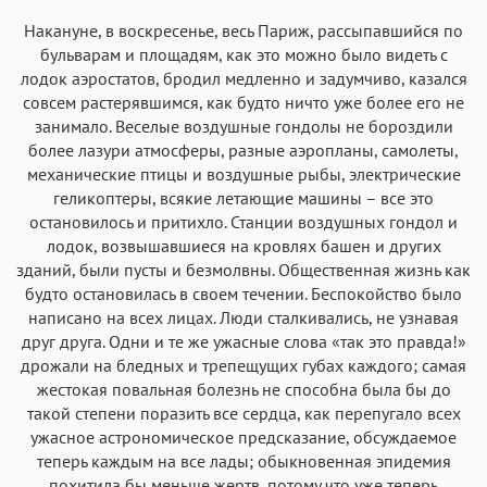
Накануне, в воскресенье, весь Париж, рассыпавшийся по
бульварам и площадям, как это можно было видеть с
лодок аэростатов, бродил медленно и задумчиво, казался
совсем растерявшимся, как будто ничто уже более его не
занимало. Веселые воздушные гондолы не бороздили
более лазури атмосферы, разные аэропланы, самолеты,
механические птицы и воздушные рыбы, электрические
геликоптеры, всякие летающие машины – все это
остановилось и притихло. Станции воздушных гондол и
лодок, возвышавшиеся на кровлях башен и других
зданий, были пусты и безмолвны. Общественная жизнь как
будто остановилась в своем течении. Беспокойство было
написано на всех лицах. Люди сталкивались, не узнавая
друг друга. Одни и те же ужасные слова «так это правда!»
дрожали на бледных и трепещущих губах каждого; самая
жестокая повальная болезнь не способна была бы до
такой степени поразить все сердца, как перепугало всех
ужасное астрономическое предсказание, обсуждаемое
теперь каждым на все лады; обыкновенная эпидемия
похитила бы меньше жертв, потому что уже теперь