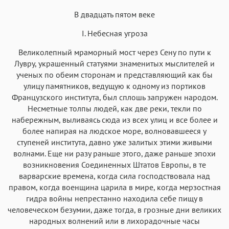
Аа
В двадцать пятом веке
Аа
Аа
Аа
Roboto
Fira Sans
Garamond
Times
I. Небесная угроза
Аа
Аа
Аа
Аа
Великолепный мраморный мост через Сену по пути к
Лувру, украшенный статуями знаменитых мыслителей и
Iowan
SF Serif
New York
San Francisco
ученых по обеим сторонам и представляющий как бы
Аа
Аа
Аа
Аа
улицу памятников, ведущую к одному из портиков
Французского института, был сплошь запружен народом.
Helvetica Neue
Georgia
Arial
Times New Roman
Несметные толпы людей, как две реки, текли по
Аа
Аа
Аа
Аа
набережным, выливаясь сюда из всех улиц и все более и
Menlo
SF Mono
Courier
Courier New
более напирая на людское море, волновавшееся у
ступеней института, давно уже залитых этими живыми
волнами. Еще ни разу раньше этого, даже раньше эпохи
возникновения Соединенных Штатов Европы, в те
варварские времена, когда сила господствовала над
правом, когда военщина царила в мире, когда мерзостная
гидра войны непрестанно находила себе пищу в
человеческом безумии, даже тогда, в грозные дни великих
народных волнений или в лихорадочные часы