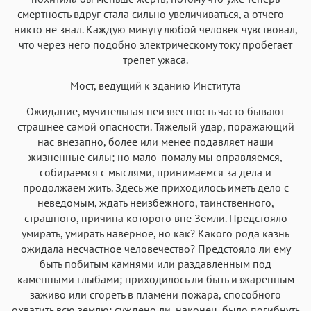
смертность вдруг стала сильно увеличиваться, а отчего –
никто не знал. Каждую минуту любой человек чувствовал,
что через него подобно электрическому току пробегает
трепет ужаса.
Мост, ведущий к зданию Института
Ожидание, мучительная неизвестность часто бывают
страшнее самой опасности. Тяжелый удар, поражающий
нас внезапно, более или менее подавляет наши
жизненные силы; но мало-помалу мы оправляемся,
собираемся с мыслями, принимаемся за дела и
продолжаем жить. Здесь же приходилось иметь дело с
неведомым, ждать неизбежного, таинственного,
страшного, причина которого вне Земли. Предстояло
умирать, умирать наверное, но как? Какого рода казнь
ожидала несчастное человечество? Предстояло ли ему
быть побитым камнями или раздавленным под
каменными глыбами; приходилось ли быть изжаренным
заживо или сгореть в пламени пожара, способного
охватить всю землю; суждено ли, наконец, было погибнуть