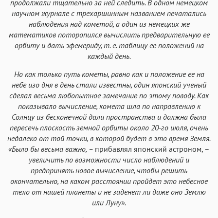
продолжали тщательно за ней следить. В одном немецком
научном журнале с трехаршинным названием печатались
наблюдения над кометой, а один из немецких же
математиков поторопился вычислить предварительную ее
орбиту и дать эфемериду, т. е. таблицу ее положений на
каждый день.
Но как только путь кометы, равно как и положение ее на
небе изо дня в день стали известны, один японский ученый
сделал весьма любопытное замечание по этому поводу. Как
показывало вычисление, комета шла по направлению к
Солнцу из бесконечной дали пространства и должна была
пересечь плоскость земной орбиты около 20-го июля, очень
недалеко от той точки, в которой будет в это время Земля.
«Было бы весьма важно, –
прибавлял японский астроном, –
увеличить по возможности число наблюдений и
предпринять новое вычисление, чтобы решить
окончательно, на каком расстоянии пройдет это небесное
тело от нашей планеты и не заденет ли даже оно Землю
или Луну».