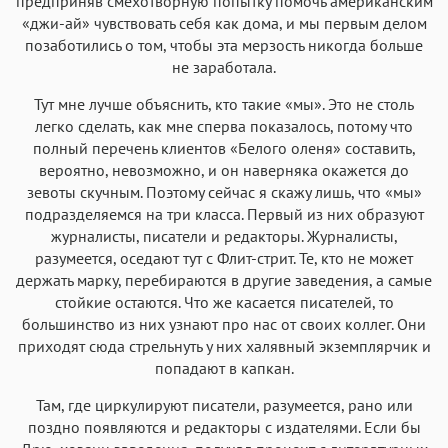
предприняв смехотворную попытку помочь американским
«джи-ай» чувствовать себя как дома, и мы первым делом
позаботились о том, чтобы эта мерзость никогда больше
не заработала.
Тут мне лучше объяснить, кто такие «мы». Это не столь
легко сделать, как мне сперва показалось, потому что
полный перечень клиентов «Белого оленя» составить,
вероятно, невозможно, и он наверняка окажется до
зевоты скучным. Поэтому сейчас я скажу лишь, что «мы»
подразделяемся на три класса. Первый из них образуют
журналисты, писатели и редакторы. Журналисты,
разумеется, оседают тут с Флит-стрит. Те, кто не может
держать марку, перебираются в другие заведения, а самые
стойкие остаются. Что же касается писателей, то
большинство из них узнают про нас от своих коллег. Они
приходят сюда стрельнуть у них халявный экземплярчик и
попадают в капкан.
Там, где циркулируют писатели, разумеется, рано или
поздно появляются и редакторы с издателями. Если бы