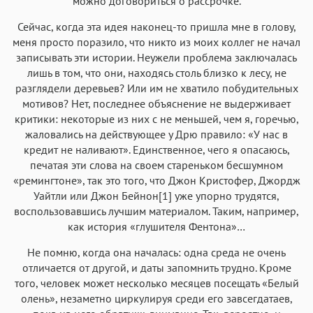
можно договориться о рассрочке.
Сейчас, когда эта идея наконец-то пришла мне в голову,
меня просто поразило, что никто из моих коллег не начал
записывать эти истории. Неужели проблема заключалась
лишь в том, что они, находясь столь близко к лесу, не
разглядели деревьев? Или им не хватило побудительных
мотивов? Нет, последнее объяснение не выдерживает
критики: некоторые из них с не меньшей, чем я, горечью,
жаловались на действующее у Дрю правило: «У нас в
кредит не наливают». Единственное, чего я опасаюсь,
печатая эти слова на своем стареньком бесшумном
«ремингтоне», так это того, что Джон Кристофер, Джордж
Уайтли или Джон Бейнон[1] уже упорно трудятся,
воспользовавшись лучшим материалом. Таким, например,
как история «глушителя Фентона»…
Не помню, когда она началась: одна среда не очень
отличается от другой, и даты запомнить трудно. Кроме
того, человек может несколько месяцев посещать «Белый
олень», незаметно циркулируя среди его завсегдатаев,