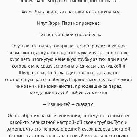
грохнул залп. Когда эхо смолкло, кто-то сказал:
— Хотел бы я знать, как заставить его заткнуться.
И тут Гарри Парвис произнес:
— Знаете, а такой способ есть.
Не узнав по голосу говорящего, я обернулся и увидел
невысокого, аккуратно одетого мужчину лет под сорок,
курящего изогнутую немецкую трубку из тех, при виде
которых мне сразу вспоминаются часы с кукушкой и
Шварцвальд. То была единственная деталь, не
соответствующая его облику: Парвис выглядел как мелкий
чиновник из казначейства, приодевшийся перед
заседанием какой-нибудь комиссии.
— Извините? — сказал я.
Он не обратил на меня внимания, потому что занимался
какой-то деликатной настройкой своей трубки. Тут я и
заметил, что это не просто резной кусок дерева сложной
формы, как показалось на первый взгляд, а нечто куда