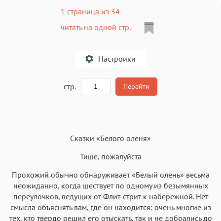
1 страница из 34
читать на одной стр.
Настроики
A
стр.
Перейти
Текст
Текст
Текст
Текст
Сказки «Белого оленя»
Тише, пожалуйста
Прохожий обычно обнаруживает «Белый олень» весьма
неожиданно, когда шествует по одному из безымянных
Аа
Аа
Аа
Аа
переулочков, ведущих от Флит-стрит к набережной. Нет
смысла объяснять вам, где он находится: очень многие из
Roboto
Fira Sans
Garamond
Times
тех, кто твердо решил его отыскать, так и не добрались до