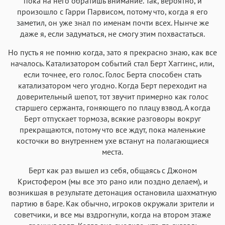
пока на него обратишь внимание. Так, вероятно, и
произошло с Гарри Парвисом, потому что, когда я его
заметил, он уже знал по именам почти всех. Нынче же
даже я, если задуматься, не смогу этим похвастаться.
Но пусть я не помню когда, зато я прекрасно знаю, как все
началось. Катализатором событий стал Берт Хаггинс, или,
если точнее, его голос. Голос Берта способен стать
катализатором чего угодно. Когда Берт переходит на
доверительный шепот, тот звучит примерно как голос
старшего сержанта, гоняющего по плацу взвод. А когда
Берт отпускает тормоза, всякие разговоры вокруг
прекращаются, потому что все ждут, пока маленькие
косточки во внутреннем ухе встанут на полагающиеся
места.
Берт как раз вышел из себя, общаясь с Джоном
Кристофером (мы все это рано или поздно делаем), и
возникшая в результате детонация остановила шахматную
партию в баре. Как обычно, игроков окружали зрители и
советчики, и все мы вздрогнули, когда на втором этаже