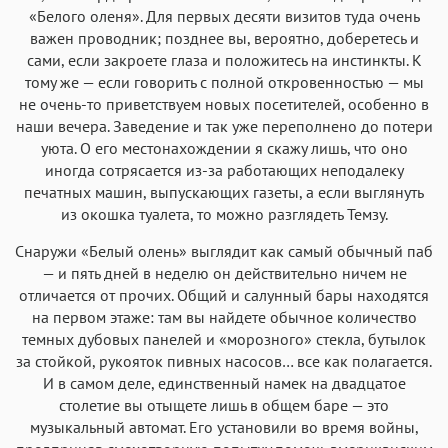
Аа
Аа
Аа
Аа
«Белого оленя». Для первых десяти визитов туда очень
важен проводник; позднее вы, вероятно, доберетесь и
Iowan
SF Serif
New York
San Francisco
сами, если закроете глаза и положитесь на инстинкты. К
Аа
Аа
Аа
Аа
тому же — если говорить с полной откровенностью — мы
не очень-то приветствуем новых посетителей, особенно в
Helvetica Neue
Georgia
Arial
Times New Roman
наши вечера. Заведение и так уже переполнено до потери
Аа
Аа
Аа
Аа
уюта. О его местонахождении я скажу лишь, что оно
Menlo
SF Mono
Courier
иногда сотрясается из-за работающих неподалеку
Courier New
печатных машин, выпускающих газеты, а если выглянуть
из окошка туалета, то можно разглядеть Темзу.
Снаружи «Белый олень» выглядит как самый обычный паб
— и пять дней в неделю он действительно ничем не
отличается от прочих. Общий и салунный бары находятся
на первом этаже: там вы найдете обычное количество
темных дубовых панелей и «морозного» стекла, бутылок
за стойкой, рукояток пивных насосов… все как полагается.
И в самом деле, единственный намек на двадцатое
столетие вы отыщете лишь в общем баре — это
музыкальный автомат. Его установили во время войны,