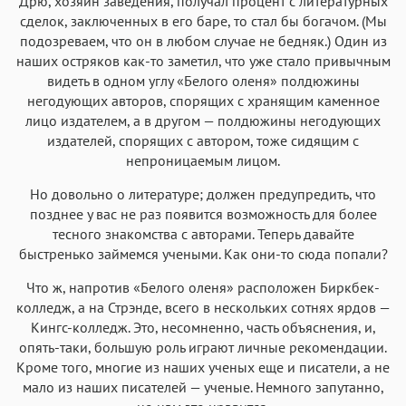
Дрю, хозяин заведения, получал процент с литературных
сделок, заключенных в его баре, то стал бы богачом. (Мы
подозреваем, что он в любом случае не бедняк.) Один из
наших остряков как-то заметил, что уже стало привычным
видеть в одном углу «Белого оленя» полдюжины
негодующих авторов, спорящих с хранящим каменное
лицо издателем, а в другом — полдюжины негодующих
издателей, спорящих с автором, тоже сидящим с
непроницаемым лицом.
Но довольно о литературе; должен предупредить, что
позднее у вас не раз появится возможность для более
тесного знакомства с авторами. Теперь давайте
быстренько займемся учеными. Как они-то сюда попали?
Что ж, напротив «Белого оленя» расположен Биркбек-
колледж, а на Стрэнде, всего в нескольких сотнях ярдов —
Кингс-колледж. Это, несомненно, часть объяснения, и,
опять-таки, большую роль играют личные рекомендации.
Кроме того, многие из наших ученых еще и писатели, а не
мало из наших писателей — ученые. Немного запутанно,