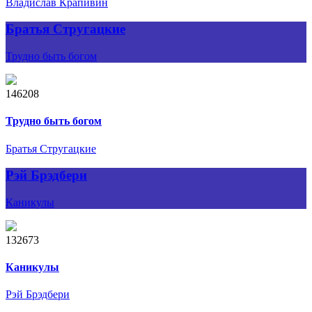
Владислав Крапивин
Братья Стругацкие
Трудно быть богом
146208
Трудно быть богом
Братья Стругацкие
Рэй Брэдбери
Каникулы
132673
Каникулы
Рэй Брэдбери