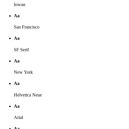
Iowan
Аа
San Francisco
Аа
SF Serif
Аа
New York
Аа
Helvetica Neue
Аа
Arial
Аа