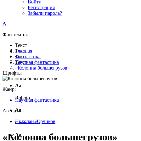
Войти
Регистрация
Забыли пароль?
A
Фон текста:
Текст
Текст
Главная
Текст
Фантастика
Текст
Научная фантастика
«
Колонна большегрузов
»
Шрифты
Аа
Жанр:
Roboto
Научная фантастика
Аа
Автор:
Николай Юрчиков
Garamond
«Колонна большегрузов»
Аа