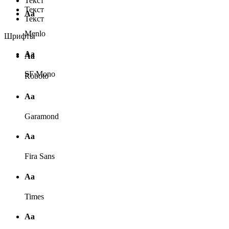
Текст
Текст
Аа
Текст
Menlo
Шрифты
Аа
Аа
SF Mono
Roboto
Аа
Garamond
Аа
Fira Sans
Аа
Times
Аа