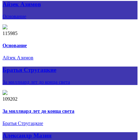
Айзек Азимов
Основание
115985
Основание
Айзек Азимов
Братья Стругацкие
За миллиард лет до конца света
109202
За миллиард лет до конца света
Братья Стругацкие
Александр Мазин