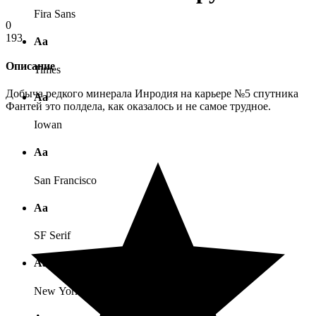
Fira Sans
0
193
Аа
Описание
Times
Добыча редкого минерала Инродия на карьере №5 спутника
Аа
Фантей это полдела, как оказалось и не самое трудное.
Iowan
Аа
San Francisco
Аа
SF Serif
Аа
New York