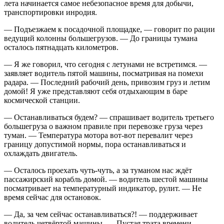
лета начинается самое небезопасное время для добычи,
транспортировки инродия.
— Подъезжаем к посадочной площадке, — говорит по рации
ведущий колонны большегрузов. — До границы тумана
осталось пятнадцать километров.
— Я же говорил, что сегодня с летунами не встретимся. —
заявляет водитель пятой машины, посматривая на помехи
радара. — Последний рабочий день, привозим груз и летим
домой! Я уже представляют себя отдыхающим в баре
космической станции.
— Останавливаться будем? — спрашивает водитель третьего
большегруза о важном правиле при перевозке груза через
туман. — Температура мотора вот-вот перевалит через
границу допустимой нормы, пора останавливаться и
охлаждать двигатель.
— Осталось проехать чуть-чуть, а за туманом нас ждёт
пассажирский корабль домой. — водитель шестой машины
посматривает на температурный индикатор, рулит. — Не
время сейчас для остановок.
— Да, за чем сейчас останавливаться?! — поддерживает
водитель четвёртой машины. — Пустая трата времени.