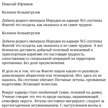
Николай Юрчиков
Колонна большегрузов
Добыча редкого минерала Инродия на карьере №5 спутника
Фантей это полдела, как оказалось и не самое трудное.
Колонна большегрузов
Добыча редкого минерала Инродия на карьере №5 спутника
Фантей это полдела, как оказалось и не самое трудное. А вот
безопасно доставить добытый полезный ископаемый к
транспортным кораблям это настоящая трудность,
сопоставимая со специальной операцией на территории
противника. Без доли преувеличения.
И дело не в том, что на Фантее нашли какую-то разумную
цивилизацию аборигенов или технократов. Нет, здесь их не
нашлось. На спутнике обитают Песчаные летуны, прозванные
водителями Летающей челюстью.
Вокруг карьера стоит необычный туман, похожий на дымку.
Ученые говорят это что-то вроде пыльцы, окрашивающей
атмосферу округи. Летуны постоянно мигрируют, следуют за
круглогодичным затуманиванием. С наступлением весны и