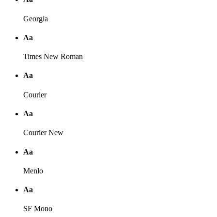
Georgia
Аа
Times New Roman
Аа
Courier
Аа
Courier New
Аа
Menlo
Аа
SF Mono