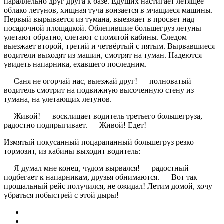
параллельно друг друга к базе. Едущих настигает летящее
облако летунов, хищная туча вонзается в мчащиеся машины.
Первый вырывается из тумана, выезжает в просвет над
посадочной площадкой. Облепившие большегруз летуны
улетают обратно, слетают с помятой кабины. Следом
выезжает второй, третий и четвёртый с пятым. Вырвавшиеся
водители выходят из машин, смотрят на туман. Надеются
увидеть напарника, ехавшего последним.
— Саня не огорчай нас, выезжай друг! — полноватый
водитель смотрит на подвижную высоченную стену из
тумана, на улетающих летунов.
— Живой! — восклицает водитель третьего большегруза,
радостно подпрыгивает. — Живой! Едет!
Измятый покусанный поцарапанный большегруз резко
тормозит, из кабины выходит водитель:
— Я думал мне конец, чудом вырвался! — радостный
подбегает к напарникам, друзья обнимаются. — Вот так
прощальный рейс получился, не ожидал! Летим домой, хочу
убраться побыстрей с этой дыры!