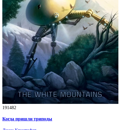
191482
Когда пришли триподы