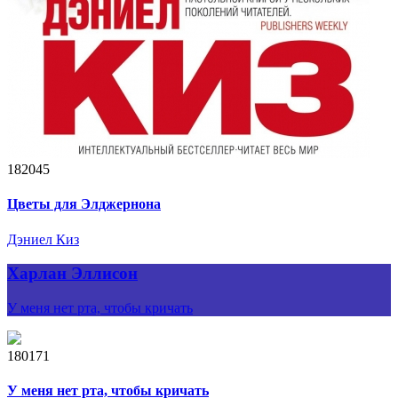
182045
Цветы для Элджернона
Дэниел Киз
Харлан Эллисон
У меня нет рта, чтобы кричать
180171
У меня нет рта, чтобы кричать