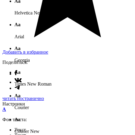
Аа
Helvetica Neue
Аа
Arial
Аа
Добавить в избранное
Georgia
Поделиться:
Аа
Times New Roman
Аа
читать постранично
Настроики
Courier
A
Аа
Фон текста:
Текст
Courier New