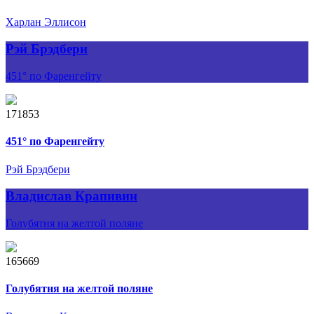
Харлан Эллисон
Рэй Брэдбери
451° по Фаренгейту
171853
451° по Фаренгейту
Рэй Брэдбери
Владислав Крапивин
Голубятня на желтой поляне
165669
Голубятня на желтой поляне