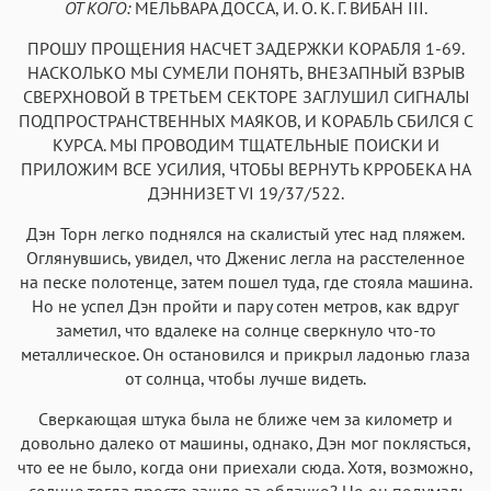
ОТ КОГО:
МЕЛЬВАРА ДОССА, И. О. К. Г. ВИБАН III.
ПРОШУ ПРОЩЕНИЯ НАСЧЕТ ЗАДЕРЖКИ КОРАБЛЯ 1-69.
НАСКОЛЬКО МЫ СУМЕЛИ ПОНЯТЬ, ВНЕЗАПНЫЙ ВЗРЫВ
СВЕРХНОВОЙ В ТРЕТЬЕМ СЕКТОРЕ ЗАГЛУШИЛ СИГНАЛЫ
ПОДПРОСТРАНСТВЕННЫХ МАЯКОВ, И КОРАБЛЬ СБИЛСЯ С
КУРСА. МЫ ПРОВОДИМ ТЩАТЕЛЬНЫЕ ПОИСКИ И
ПРИЛОЖИМ ВСЕ УСИЛИЯ, ЧТОБЫ ВЕРНУТЬ КРРОБЕКА НА
ДЭННИЗЕТ VI 19/37/522.
Дэн Торн легко поднялся на скалистый утес над пляжем.
Оглянувшись, увидел, что Дженис легла на расстеленное
на песке полотенце, затем пошел туда, где стояла машина.
Но не успел Дэн пройти и пару сотен метров, как вдруг
заметил, что вдалеке на солнце сверкнуло что-то
металлическое. Он остановился и прикрыл ладонью глаза
от солнца, чтобы лучше видеть.
Сверкающая штука была не ближе чем за километр и
довольно далеко от машины, однако, Дэн мог поклясться,
что ее не было, когда они приехали сюда. Хотя, возможно,
солнце тогда просто зашло за облачко? Но он подумал: