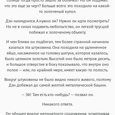
что это еще за черт? Больше всего это походило на какой-
то золоченый купол.
Дэн нахмурился. А нужно ли? Нужно ли идти посмотреть?
Но не в силах подавить любопытство, он легкой трусцой
побежал к золоченому объекту.
И чем ближе он подбегал, тем более странной начинала
казаться эта штуковина. Она походила на удлиненное
яйцо, насаженное на головку шатуна, которое казалось,
было целиком золотым. Высотой оно было метров десять,
и большое отверстие в боку показывало, что внутри оно
полое — или, по крайней мере, имеет какую-то полость.
Вокруг штуковины не было видно никого живого, поэтому
Дэн добежал до самой желтой металлической башни.
— Эй! Там есть кто-нибудь? — позвал он.
Никакого ответа.
Он обошел вокруг непонятного сооружения, осматривая