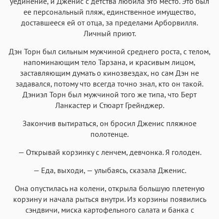
уединение, и Дженис с детства любила это место. Это был
ее персональный пляж, единственное имущество,
доставшееся ей от отца, за пределами Арборвилля.
Личный приют.
Дэн Торн был сильным мужчиной среднего роста, с телом,
напоминающим тело Тарзана, и красивым лицом,
заставляющим думать о кинозвездах, но сам Дэн не
задавался, потому что всегда точно знал, кто он такой.
Дэниэл Торн был мужчиной того же типа, что Берт
Ланкастер и Стюарт Грейнджер.
Закончив вытираться, он бросил Дженис пляжное
полотенце.
— Открывай корзинку с ленчем, девчонка. Я голоден.
— Еда, выходи, — улыбаясь, сказала Дженис.
Она опустилась на колени, открыла большую плетеную
корзину и начала рыться внутри. Из корзины появились
сэндвичи, миска картофельного салата и банка с