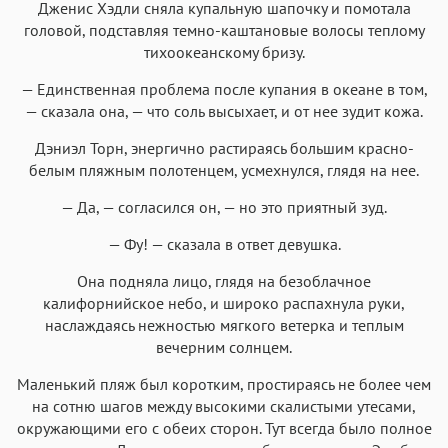
Дженис Хэдли сняла купальную шапочку и помотала
головой, подставляя темно-каштановые волосы теплому
тихоокеанскому бризу.
— Единственная проблема после купания в океане в том,
— сказала она, — что соль высыхает, и от нее зудит кожа.
Дэниэл Торн, энергично растираясь большим красно-
белым пляжным полотенцем, усмехнулся, глядя на нее.
— Да, — согласился он, — но это приятный зуд.
— Фу! — сказала в ответ девушка.
Она подняла лицо, глядя на безоблачное
калифорнийское небо, и широко распахнула руки,
наслаждаясь нежностью мягкого ветерка и теплым
вечерним солнцем.
Маленький пляж был коротким, простираясь не более чем
на сотню шагов между высокими скалистыми утесами,
окружающими его с обеих сторон. Тут всегда было полное