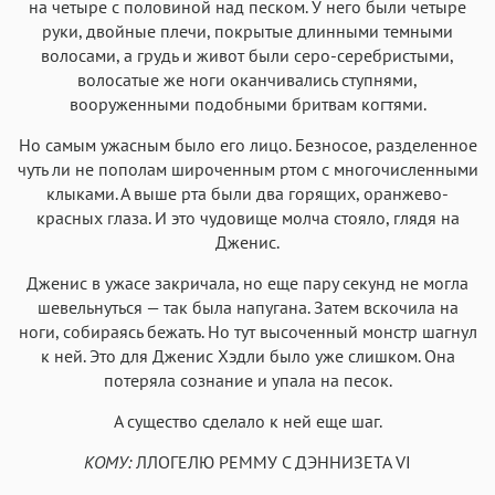
на четыре с половиной над песком. У него были четыре
руки, двойные плечи, покрытые длинными темными
волосами, а грудь и живот были серо-серебристыми,
волосатые же ноги оканчивались ступнями,
вооруженными подобными бритвам когтями.
Но самым ужасным было его лицо. Безносое, разделенное
чуть ли не пополам широченным ртом с многочисленными
клыками. А выше рта были два горящих, оранжево-
красных глаза. И это чудовище молча стояло, глядя на
Дженис.
Дженис в ужасе закричала, но еще пару секунд не могла
шевельнуться — так была напугана. Затем вскочила на
ноги, собираясь бежать. Но тут высоченный монстр шагнул
к ней. Это для Дженис Хэдли было уже слишком. Она
потеряла сознание и упала на песок.
А существо сделало к ней еще шаг.
КОМУ:
ЛЛОГЕЛЮ РЕММУ С ДЭННИЗЕТА VI