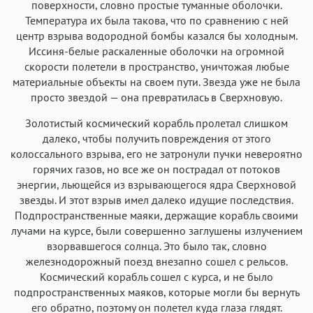
поверхности, словно простые туманные оболочки.
Температура их была такова, что по сравнению с ней
центр взрыва водородной бомбы казался бы холодным.
Иссиня-белые раскаленные оболочки на огромной
скорости полетели в пространство, уничтожая любые
материальные объекты на своем пути. Звезда уже не была
просто звездой — она превратилась в Сверхновую.
Золотистый космический корабль пролетал слишком
далеко, чтобы получить повреждения от этого
колоссального взрыва, его не затронули пучки невероятно
горячих газов, но все же он пострадал от потоков
энергии, льющейся из взрывающегося ядра Сверхновой
звезды. И этот взрыв имел далеко идущие последствия.
Подпространственные маяки, держащие корабль своими
лучами на курсе, были совершенно заглушены излучением
взорвавшегося солнца. Это было так, словно
железнодорожный поезд внезапно сошел с рельсов.
Космический корабль сошел с курса, и не было
подпространственных маяков, которые могли бы вернуть
его обратно, поэтому он полетел куда глаза глядят.