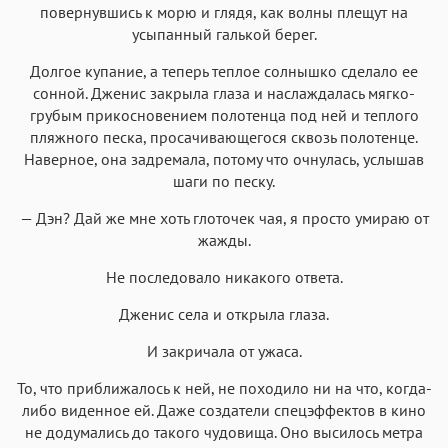
повернувшись к морю и глядя, как волны плещут на
усыпанный галькой берег.
Долгое купание, а теперь теплое солнышко сделало ее
сонной. Дженис закрыла глаза и наслаждалась мягко-
грубым прикосновением полотенца под ней и теплого
пляжного песка, просачивающегося сквозь полотенце.
Наверное, она задремала, потому что очнулась, услышав
шаги по песку.
— Дэн? Дай же мне хоть глоточек чая, я просто умираю от
жажды.
Не последовало никакого ответа.
Дженис села и открыла глаза.
И закричала от ужаса.
То, что приближалось к ней, не походило ни на что, когда-
либо виденное ей. Даже создатели спецэффектов в кино
не додумались до такого чудовища. Оно высилось метра