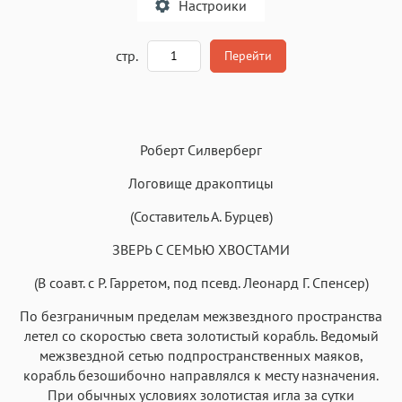
Настроики
A
стр.
Перейти
Текст
Текст
Текст
Текст
Роберт Силверберг
Логовище дракоптицы
(Составитель А. Бурцев)
Аа
ЗВЕРЬ С СЕМЬЮ ХВОСТАМИ
Аа
Аа
Аа
Roboto
Fira Sans
Garamond
Times
(В соавт. с Р. Гарретом, под псевд. Леонард Г. Спенсер)
Аа
Аа
Аа
Аа
По безграничным пределам межзвездного пространства
летел со скоростью света золотистый корабль. Ведомый
Iowan
SF Serif
New York
San Francisco
межзвездной сетью подпространственных маяков,
Аа
Аа
Аа
Аа
корабль безошибочно направлялся к месту назначения.
Helvetica Neue
При обычных условиях золотистая игла за сутки
Georgia
Arial
Times New Roman