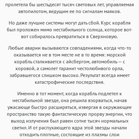
пролетела бы шестьдесят тысяч световых лет, управляемая
Аа
Аа
Аа
Аа
автопилотом, ведущим ее по сигналам маяков.
Menlo
SF Mono
Courier
Courier New
Но даже лучшие системы могут дать сбой. Курс корабля
был проложен мимо нестабильного солнца, которое вот-
вот собиралось превратиться в Сверхновую.
Любые аварии вызываются совпадениями, когда что-то
оказывается не в том месте не в то время: морской
корабль сталкивается с айсбергом, автомобиль — с
коровой, а самолет таранит честолюбивого орла,
забравшегося слишком высоко. Результат всегда имеет
катастрофические последствия.
Именно в тот момент, когда корабль подлетел к
нестабильной звезде, она решила взорваться, начав
ужасающе быстро расширяться, извергая в окружающее
пространство такую фантастическую прорву энергии, что
выход излучения был равен сотне тысяч нормальных
светил. И от распухающего ядра этой звезды начали
отходить плотные, состоящие из плазмы слои