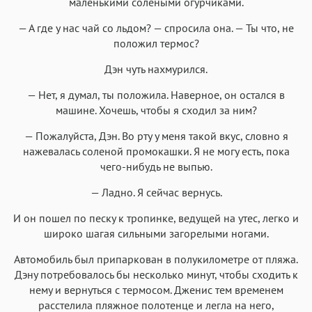
маленькими солеными огурчиками.
— А где у нас чай со льдом? — спросила она. — Ты что, не
положил термос?
Дэн чуть нахмурился.
— Нет, я думал, ты положила. Наверное, он остался в
машине. Хочешь, чтобы я сходил за ним?
— Пожалуйста, Дэн. Во рту у меня такой вкус, словно я
нажевалась соленой промокашки. Я не могу есть, пока
чего-нибудь не выпью.
— Ладно. Я сейчас вернусь.
И он пошел по песку к тропинке, ведущей на утес, легко и
широко шагая сильными загорелыми ногами.
Автомобиль был припаркован в полукилометре от пляжа.
Дэну потребовалось бы несколько минут, чтобы сходить к
нему и вернуться с термосом. Дженис тем временем
расстелила пляжное полотенце и легла на него,