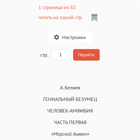
1 страница из 82
читать на одной стр.
Настроики
A
стр.
Перейти
Текст
Текст
Текст
Текст
А. Беляев
ГЕНИАЛЬНЫЙ БЕЗУМЕЦ
ЧЕЛОВЕК-АМФИБИЯ
Аа
ЧАСТЬ ПЕРВАЯ
Аа
Аа
Аа
Roboto
Fira Sans
Garamond
Times
«Морской дьявол»