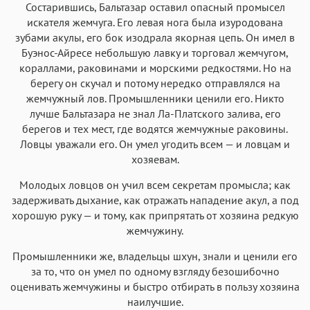
Состарившись, Бальтазар оставил опасный промысел
искателя жемчуга. Его левая нога была изуродована
зубами акулы, его бок изодрала якорная цепь. Он имел в
Буэнос-Айресе небольшую лавку и торговал жемчугом,
кораллами, раковинами и морскими редкостями. Но на
берегу он скучал и потому нередко отправлялся на
жемчужный лов. Промышленники ценили его. Никто
лучше Бальтазара не знал Ла-Платского залива, его
берегов и тех мест, где водятся жемчужные раковины.
Ловцы уважали его. Он умел угодить всем — и ловцам и
хозяевам.
Молодых ловцов он учил всем секретам промысла; как
задерживать дыхание, как отражать нападение акул, а под
хорошую руку — и тому, как припрятать от хозяина редкую
жемчужину.
Промышленники же, владельцы шхун, знали и ценили его
за то, что он умел по одному взгляду безошибочно
оценивать жемчужины и быстро отбирать в пользу хозяина
наилучшие.