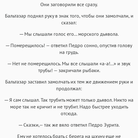
Они заговорили все сразу.
Бальтазар поднял руку в знак того, чтобы они замолчали, и
сказал:
─ Мы слышали голос его... морского дьявола.
─ Померещилось! — ответил Педро сонно, опустив голову
на грудь.
─ Нет не померещилось. Мы все слышали «а-а!...» и звук
трубы! — закричали рыбаки.
Бальтазар заставил замолчать их тем же движением руки и
продолжал:
─ Я сам слышал. Так трубить может только дьявол. Никто на
море так не кричит и не трубит. Надо быстрее уходить
отсюда.
─ Сказки,— так же вяло ответил Педро Зурита.
Ему не хотелось брать с берега на шхуну еще не