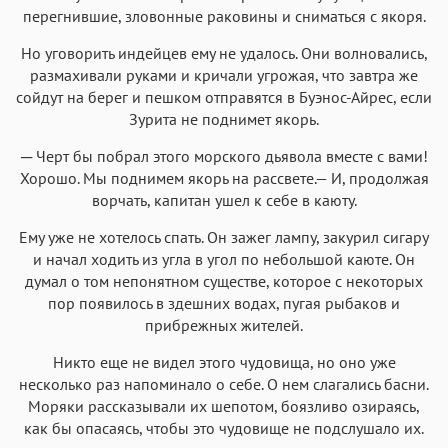
перегнившие, зловонные раковины и сниматься с якоря.
Но уговорить индейцев ему не удалось. Они волновались,
размахивали руками и кричали угрожая, что завтра же
сойдут на берег и пешком отправятся в Буэнос-Айрес, если
Зурита не поднимет якорь.
─ Черт бы побрал этого морского дьявола вместе с вами!
Хорошо. Мы поднимем якорь на рассвете.— И, продолжая
ворчать, капитан ушел к себе в каюту.
Ему уже не хотелось спать. Он зажег лампу, закурил сигару
и начал ходить из угла в угол по небольшой каюте. Он
думал о том непонятном существе, которое с некоторых
пор появилось в здешних водах, пугая рыбаков и
прибрежных жителей.
Никто еще не видел этого чудовища, но оно уже
несколько раз напоминало о себе. О нем слагались басни.
Моряки рассказывали их шепотом, боязливо озираясь,
как бы опасаясь, чтобы это чудовище не подслушало их.