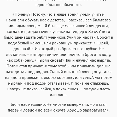
вдвое больше обычного.
«Почему? Потому, что в наше время умели учить и
начинали обучать нас с детства,— рассказывал Бальтазар
молодым ловцам.— Я был еще мальчишкой лет десяти,
когда отец отдал меня в ученье на тендер к Хозе. У него
было двенадцать ребят учеников. Учил он нас так. Бросит в
воду белый камень или раковину и прикажет: «Ныряй,
доставай!» И каждый раз бросает все глубже. Не
достанешь — выпорет линем или плетью и бросит в воду,
как собачонку. «Ныряй снова!» Так и научил нас нырять.
Потом стал приучать к тому, чтобы мы привыкли дольше
находиться под водою. Старый опытный ловец опустится
на дно и привяжет к якорю корзинку или сеть. А мы потом
ныряем и под водой отвязываем. И пока не отвяжешь,
наверх не показывайся, а покажешься — получай плеть
или линь.
Били нас нещадно. Не многие выдержали. Но я стал
первым ловцом во всем округе. Хорошо зарабатывал».