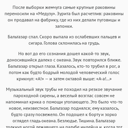
После выборки жемчуга самые крупные раковины
переносили на «Медузу». Зурита был расчетлив: раковины
он продавал на фабрику, где из них делали пуговицы и
запонки.
Бальтазар спал. Скоро выпала из ослабевших пальцев и
сигара. Голова склонилась на грудь.
Но вот до его сознания дошел какой-то звук,
доносившийся далеко с океана. Звук повторился ближе.
Бальтазар открыл глаза. Казалось, кто-то трубил в рог, а
потом как будто бодрый молодой человеческий голос
крикнул: «А!» — и затем октавой выше: «А-а!...»
Музыкальный звук трубы не походил на резкое звучание
пароходной сирены, а веселый возглас совсем не
напоминал крика о помощи утопающего. Это было что-то
новое, неизвестное. Бальтазар поднялся; ему казалось,
будто сразу посвежело. Он подошел к борту и зорко
оглядел гладь океана. Безлюдье. Тишина. Бальтазар
толкнул ногой лежавшего на палубе индейца и, когда тот