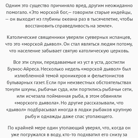
Одним это существо причиняло вред, другим неожиданно
помогало. «Это морской бог,— говорили старые индейцы,
— он выходит из глубины океана раз в тысячелетие, чтобы
восстановить справедливость на земле».
Католические священники уверяли суеверных испанцев,
что это «морской дьявол». Он стал являться людям потому,
что население забывает святую католическую церковь.
Все эти слухи, передаваемые из уст в уста, достигли
Буэнос-Айреса. Несколько недель «морской дьявол» был
излюбленной темой хроникеров и фельетонистов
бульварных газет. Если при неизвестных обстоятельствах
тонули шхуны, рыбачьи суда, или портились рыбачьи сети,
или исчезала пойманная рыба, в этом обвиняли
«морского дьявола». Но другие рассказывали, что
«дьявол» подбрасывал иногда в лодки рыбаков крупную
рыбу и однажды даже спас утопающего.
По крайней мере один утопающий уверял, что, когда он
уже погружался в воду, кто-то подхватил его снизу за