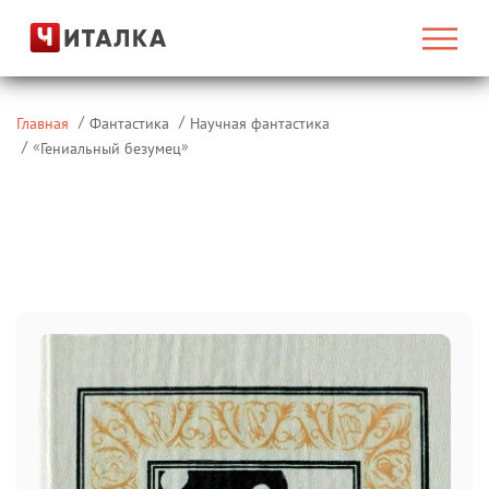
Главная
Фантастика
Научная фантастика
«
»
Гениальный безумец