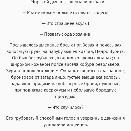
─ Морской дьявол,— шептали рыбаки.
─ Мы не можем больше оставаться здесь!
─ Это страшнее акулы!
─ Позвать сюда хозяина!
Послышалось шлепанье босых ног. Зевая и почесывая
волосатую грудь, на палубу вышел хозяин, Педро Зурита.
Он был без рубашки, в одних холщовых штанах; на
широком кожаном поясе висела кобура револьвера.
Зурита подошел к людям. Фонарь осветил его заспанное,
бронзовое от загара лицо, густые вьющиеся волосы,
падавшие прядями на лоб, черные брови, пушистые,
приподнятые кверху усы и небольшую бородку с
проседью.
─ Что случилось?
Его грубоватый спокойный голос и уверенные движения
успокоили индейцев.