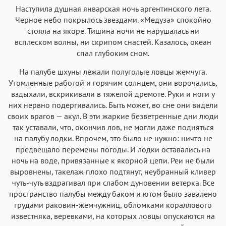
Аа
Аа
Аа
Аа
Наступила душная январская ночь аргентинского лета.
Черное небо покрылось звездами. «Медуза» спокойно
Iowan
SF Serif
New York
San Francisco
стояла на якоре. Тишина ночи не нарушалась ни
Аа
Аа
Аа
Аа
всплеском волны, ни скрипом снастей. Казалось, океан
Helvetica Neue
спал глубоким сном.
Georgia
Arial
Times New Roman
Аа
Аа
Аа
Аа
На палубе шхуны лежали полуголые ловцы жемчуга.
Утомленные работой и горячим солнцем, они ворочались,
Menlo
SF Mono
Courier
Courier New
вздыхали, вскрикивали в тяжелой дремоте. Руки и ноги у
них нервно подергивались. Быть может, во сне они видели
своих врагов — акул. В эти жаркие безветренные дни люди
так уставали, что, окончив лов, не могли даже подняться
на палубу лодки. Впрочем, это было не нужно: ничто не
предвещало перемены погоды. И лодки оставались на
ночь на воде, привязанные к якорной цепи. Реи не были
выровнены, такелаж плохо подтянут, неубранный кливер
чуть-чуть вздрагивал при слабом дуновении ветерка. Все
пространство палубы между баком и ютом было завалено
грудами раковин-жемчужниц, обломками кораллового
известняка, веревками, на которых ловцы опускаются на