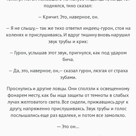
поднялся, тихо сказал:
— Кричит. Это, наверное, он.
— Я не слышу,— так же тихо ответил индеец-гурон, стоя на
коленях и прислушиваясь. И вдруг тишину вновь нарушил
звук трубы и крик:
— Гурон, услышав этот звук, пригнулся, как под ударом
бича.
— Да, это, наверное, он,— сказал гурон, лязгая от страха
зубами.
Проснулись и другие ловцы. Они сползли к освещенному
фонарем месту, как бы ища защиты от темноты в слабых
лучах желтоватого света. Все сидели, прижавшись друг к
другу, напряженно прислушиваясь. Звук трубы и голос
послышались еще раз вдалеке, и потом все замолкло.
─ Это он...