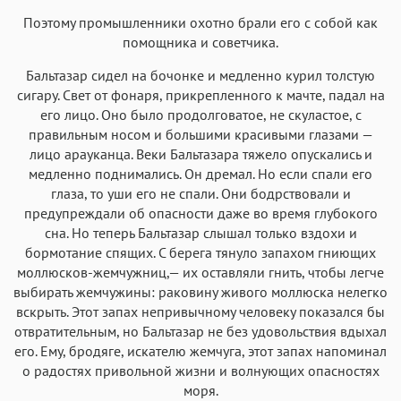
Поэтому промышленники охотно брали его с собой как
помощника и советчика.
Бальтазар сидел на бочонке и медленно курил толстую
сигару. Свет от фонаря, прикрепленного к мачте, падал на
его лицо. Оно было продолговатое, не скуластое, с
правильным носом и большими красивыми глазами —
лицо арауканца. Веки Бальтазара тяжело опускались и
медленно поднимались. Он дремал. Но если спали его
глаза, то уши его не спали. Они бодрствовали и
предупреждали об опасности даже во время глубокого
сна. Но теперь Бальтазар слышал только вздохи и
бормотание спящих. С берега тянуло запахом гниющих
моллюсков-жемчужниц,— их оставляли гнить, чтобы легче
выбирать жемчужины: раковину живого моллюска нелегко
вскрыть. Этот запах непривычному человеку показался бы
отвратительным, но Бальтазар не без удовольствия вдыхал
его. Ему, бродяге, искателю жемчуга, этот запах напоминал
о радостях привольной жизни и волнующих опасностях
моря.