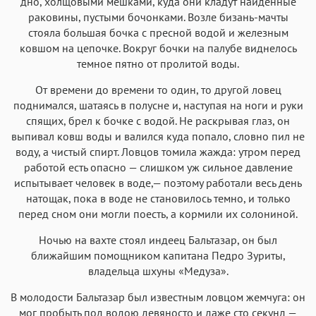
дно, холщовыми мешками, куда они кладут найденные
раковины, пустыми бочонками. Возле бизань-мачты
стояла большая бочка с пресной водой и железным
ковшом на цепочке. Вокруг бочки на палубе виднелось
темное пятно от пролитой воды.
От времени до времени то один, то другой ловец
поднимался, шатаясь в полусне и, наступая на ноги и руки
спящих, брел к бочке с водой. Не раскрывая глаз, он
выпивал ковш воды и валился куда попало, словно пил не
воду, а чистый спирт. Ловцов томила жажда: утром перед
работой есть опасно — слишком уж сильное давление
испытывает человек в воде,— поэтому работали весь день
натощак, пока в воде не становилось темно, и только
перед сном они могли поесть, а кормили их солониной.
Ночью на вахте стоял индеец Бальтазар, он был
ближайшим помощником капитана Педро Зуриты,
владельца шхуны «Медуза».
В молодости Бальтазар был известным ловцом жемчуга: он
мог пробыть под водою девяносто и даже сто секунд —