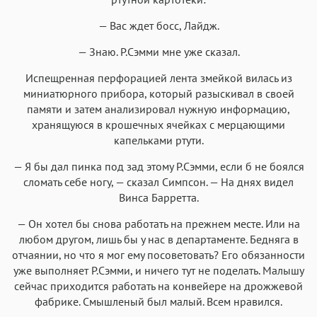
— Вас ждет босс, Лайдж.
— Знаю. Р.Сэмми мне уже сказал.
Испещренная перфорацией лента змейкой вилась из
миниатюрного прибора, который разыскивал в своей
памяти и затем анализировал нужную информацию,
хранящуюся в крошечных ячейках с мерцающими
капельками ртути.
— Я бы дал пинка под зад этому Р.Сэмми, если б не боялся
сломать себе ногу, — сказал Симпсон. — На днях видел
Винса Барретта.
— Он хотел бы снова работать на прежнем месте. Или на
любом другом, лишь бы у нас в департаменте. Бедняга в
отчаянии, но что я мог ему посоветовать? Его обязанности
уже выполняет Р.Сэмми, и ничего тут не поделать. Малышу
сейчас приходится работать на конвейере на дрожжевой
фабрике. Смышленый был малый. Всем нравился.