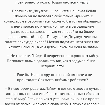
позитронного мозга. Пошло оно все к черту!
— Послушайте, Джулиус… — решительно начал Бейли.
(Обычно он не позволял себе фамильярничать с
комиссаром в рабочие часы, сколько бы тот ни обращался
к нему просто по имени, но что-то в сегодняшнем
разговоре, казалось, тянуло его перейти на более
доверительный тон.) — Послушайте, Джулиус, чего вы
ходите вокруг да около? Можно подумать черт знает что.
Скажите наконец, в чем дело? Зачем вы меня вызвали?
— Не спешите, Лайдж. Я непременно открою вам тайну.
Позвольте только сделать это так, как я задумал. У нас…
неприятности.
— Еще бы. Ничего другого на этой планете и не
происходит. Опять что-нибудь с роботами?
— В некотором роде, да. Лайдж, я вот стою здесь и думаю:
интересно, сколько еще бед сможет вместить в себя этот
старый мир? С тех пор как я установил окно, я не просто
время от времени впускаю сюда небо, я впускаю Город. Я