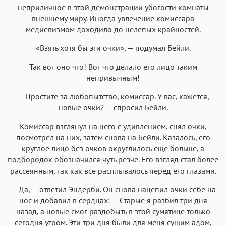
неприличное в этой демонстрации убогости комнаты
внешнему миру. Иногда увлечение комиссара
медиевизмом доходило до нелепых крайностей.
«Взять хотя бы эти очки», — подумал Бейли.
Так вот оно что! Вот что делало его лицо таким
непривычным!
— Простите за любопытство, комиссар. У вас, кажется,
новые очки? — спросил Бейли.
Комиссар взглянул на него с удивлением, снял очки,
посмотрел на них, затем снова на Бейли. Казалось, его
круглое лицо без очков округлилось еще больше, а
подбородок обозначился чуть резче. Его взгляд стал более
рассеянным, так как все расплывалось перед его глазами.
— Да, — ответил Эндерби. Он снова нацепил очки себе на
нос и добавил в сердцах: — Старые я разбил три дня
назад, а новые смог раздобыть в этой сумятице только
сегодня утром. Эти три дня были для меня сущим адом,