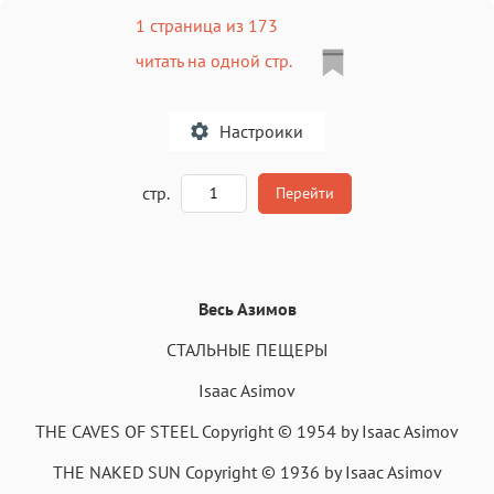
1 страница из 173
читать на одной стр.
Настроики
A
стр.
Перейти
Текст
Текст
Текст
Текст
Весь Азимов
СТАЛЬНЫЕ ПЕЩЕРЫ
Isaac Asimov
THE CAVES OF STEEL Copyright © 1954 by Isaac Asimov
Аа
Аа
Аа
Аа
Roboto
Fira Sans
Garamond
Times
THE NAKED SUN Copyright © 1936 by Isaac Asimov