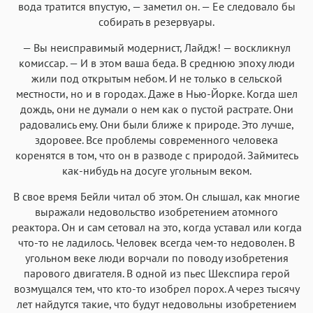
вода тратится впустую, — заметил он. — Ее следовало бы
собирать в резервуары.
— Вы неисправимый модернист, Лайдж! — воскликнул
комиссар. — И в этом ваша беда. В среднюю эпоху люди
жили под открытым небом. И не только в сельской
местности, но и в городах. Даже в Нью-Йорке. Когда шел
дождь, они не думали о нем как о пустой растрате. Они
радовались ему. Они были ближе к природе. Это лучше,
здоровее. Все проблемы современного человека
коренятся в том, что он в разводе с природой. Займитесь
как-нибудь на досуге угольным веком.
В свое время Бейли читал об этом. Он слышал, как многие
выражали недовольство изобретением атомного
реактора. Он и сам сетовал на это, когда уставал или когда
что-то не ладилось. Человек всегда чем-то недоволен. В
угольном веке люди ворчали по поводу изобретения
парового двигателя. В одной из пьес Шекспира герой
возмущался тем, что кто-то изобрел порох. А через тысячу
лет найдутся такие, что будут недовольны изобретением