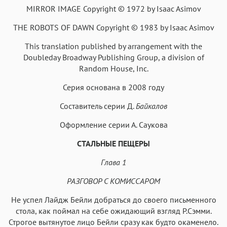
Аа
Аа
Аа
Аа
MIRROR IMAGE Copyright © 1972 by Isaac Asimov
Iowan
SF Serif
New York
San Francisco
THE ROBOTS OF DAWN Copyright © 1983 by Isaac Asimov
Аа
Аа
Аа
Аа
This translation published by arrangement with the
Helvetica Neue
Georgia
Arial
Times New Roman
Doubleday Broadway Publishing Group, a division of
Random House, Inc.
Аа
Аа
Аа
Аа
Menlo
SF Mono
Courier
Courier New
Серия основана в 2008 году
Составитель серии Д.
Байкалов
Оформление серии А. Саукова
СТАЛЬНЫЕ ПЕЩЕРЫ
Глава 1
РАЗГОВОР С КОМИССАРОМ
Не успел Лайдж Бейли добраться до своего письменного
стола, как поймал на себе ожидающий взгляд Р.Сэмми.
Строгое вытянутое лицо Бейли сразу как будто окаменело.