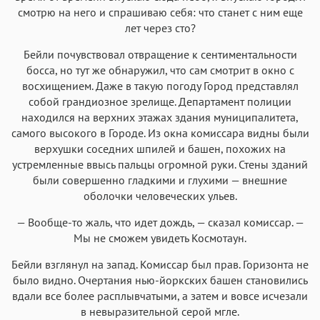
смотрю на него и спрашиваю себя: что станет с ним еще
лет через сто?
Бейли почувствовал отвращение к сентиментальности
босса, но тут же обнаружил, что сам смотрит в окно с
восхищением. Даже в такую погоду Город представлял
собой грандиозное зрелище. Департамент полиции
находился на верхних этажах здания муниципалитета,
самого высокого в Городе. Из окна комиссара видны были
верхушки соседних шпилей и башен, похожих на
устремленные ввысь пальцы огромной руки. Стены зданий
были совершенно гладкими и глухими — внешние
оболочки человеческих ульев.
— Вообще-то жаль, что идет дождь, — сказал комиссар. —
Мы не сможем увидеть Космотаун.
Бейли взглянул на запад. Комиссар был прав. Горизонта не
было видно. Очертания нью-йоркских башен становились
вдали все более расплывчатыми, а затем и вовсе исчезали
в невыразительной серой мгле.