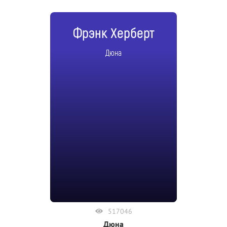
Фрэнк Херберт
Дюна
517046
Дюна