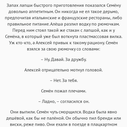
Запах лапши быстрого приготовления показался Семёну
довольно аппетитным. Он никогда не ел такое дерьмо,
предпочитая итальянские и французские рестораны, либо
Аа
Аа
Аа
Аа
правильное питание. Алёша разлил водку по рюмочкам.
Roboto
Fira Sans
Garamond
Times
Перед ним стоял такой же стакан с лапшой, как и у
Семёна, в который уже был воткнута пластмассовая вилка.
Аа
Аа
Аа
Аа
Уж кто-кто, а Алексей привык к такому рациону. Семён
Iowan
SF Serif
New York
San Francisco
взялся за свою рюмочку со словами:
Аа
Аа
Аа
Аа
– Ну. Давай. За дружбу.
Helvetica Neue
Georgia
Arial
Times New Roman
Алексей отрицательно мотнул головой.
Аа
Аа
Аа
Аа
– Нет. За тебя.
Menlo
SF Mono
Courier
Courier New
Семён пожал плечами.
– Ладно, – согласился он.
Они выпили. Семён чуть сморщился. Водка была явно
дешёвой, как бы не палёной. Он обычно пил бренди или
виски, реже пиво. Они ехали в поезде в плацкартном