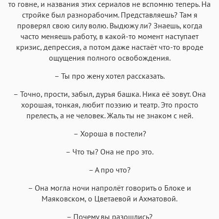
то говне, и названия этих сериалов не вспомню теперь. На
стройке был разнорабочим. Представляешь? Там я
проверял свою силу волю. Выдюжу ли? Знаешь, когда
часто меняешь работу, в какой-то момент наступает
кризис, депрессия, а потом даже настаёт что-то вроде
ощущения полного освобождения.
– Ты про жену хотел рассказать.
– Точно, прости, забыл, дурья башка. Ника её зовут. Она
хорошая, тонкая, любит поэзию и театр. Это просто
прелесть, а не человек. Жаль ты не знаком с ней.
– Хороша в постели?
– Что ты? Она не про это.
– А про что?
– Она могла ночи напролёт говорить о Блоке и
Маяковском, о Цветаевой и Ахматовой.
– Почему вы разошлись?