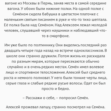
вагоне из Москвы в Пермь, заняв места в самой середине
вагона. У обоих были нижние полки. На одной полке с
Семёном сидела бабушка в цветастом платочке с
маленьким святым писанием в руке и что-то тихо шептала.
Её полка была над Семёном. Над Алексеем лежал молодой
человек, слушавший через наушники и наблюдавший что-
то в смартфоне.
Им уже было по полтиннику. Они виделись последний раз
двадцать четыре года назад на встрече одноклассников. В
школе они странно дружили. Потом жизнь их раскидала
по разным мирам, которые пересекаются обычно
случайно и в очень редких местах. Семён имел волевое
лицо и спортивное телосложение. Алексей был среднего
роста и немного полноват. У него были тонкие черты лица,
серые глаза и слабые редкие русые волосы. Одет он был
просто и бедно.
– Расскажи о себе, – попросил Семён.
Алексей прожевал лапшу, странно посмотрел на Семёна.