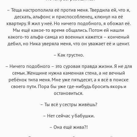
– Тёща настрополила её против меня. Твердила ей, что я,
дескать, альфонс и приспособленец, клюнул на её
квартиру. Я жил у неё. Но ничего подобного, я обожал её.
Мы ещё какое-то время общались. Потом ей нашли
какого-то альфа-самца из военных кажется – конченый
дебил, но Ника уверяла меня, что он уважает её и ценит.
– Как грустно.
– Ничего подобного – это суровая правда жизни. Я не для
семьи. Женщине нужна каменная стена, а не вечный
ребёнок типа меня. Мне уже пятьдесят, а я всё в поиске
своего пути. Пора бы уже где-нибудь бросить якорь и
остановиться.
– Ты всё у сестры живёшь?
– Нет сейчас у бабушки.
– Она ещё жива?!