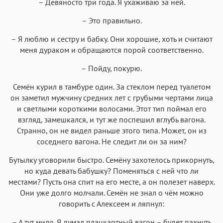
– Девяносто три года. Я ухаживаю за ней.
– Это правильно.
– Я люблю и сестру и бабку. Они хорошие, хоть и считают
меня дураком и обращаются порой соответственно.
– Пойду, покурю.
Семён курил в тамбуре один. За стеклом перед туалетом
он заметил мужчину средних лет с грубыми чертами лица
и светлыми короткими волосами. Этот тип поймал его
взгляд, замешкался, и тут же поспешил вглубь вагона.
Странно, он не видел раньше этого типа. Может, он из
соседнего вагона. Не следит ли он за ним?
Бутылку уговорили быстро. Семёну захотелось прикорнуть,
но куда девать бабушку? Поменяться с ней что ли
местами? Пусть она спит на его месте, а он полезет наверх.
Они уже долго молчали. Семён не знал о чём можно
говорить с Алексеем и ляпнул:
– А тут мило. Я думал плацкартный вагон – будет пахнуть