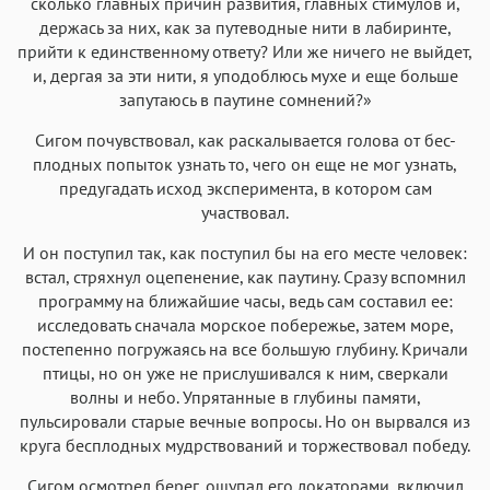
сколько главных причин развития, главных стимулов и,
держась за них, как за путеводные нити в лабиринте,
прийти к единственному ответу? Или же ничего не выйдет,
и, дергая за эти нити, я уподоблюсь мухе и еще больше
запутаюсь в паутине сомнений?»
Сигом почувствовал, как раскалывается голова от бес-
плодных попыток узнать то, чего он еще не мог узнать,
предугадать исход эксперимента, в котором сам
участвовал.
И он поступил так, как поступил бы на его месте человек:
встал, стряхнул оцепенение, как паутину. Сразу вспомнил
программу на ближайшие часы, ведь сам составил ее:
исследовать сначала морское побережье, затем море,
постепенно погружаясь на все большую глубину. Кричали
птицы, но он уже не прислушивался к ним, сверкали
волны и небо. Упрятанные в глубины памяти,
пульсировали старые вечные вопросы. Но он вырвался из
круга бесплодных мудрствований и торжествовал победу.
Сигом осмотрел берег, ощупал его локаторами, включил