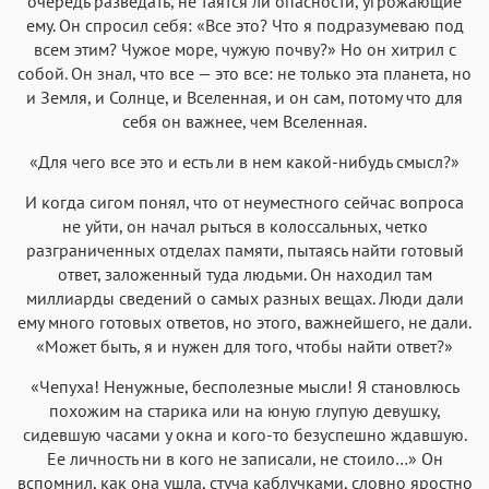
очередь разведать, не таятся ли опасности, угрожающие
ему. Он спросил себя: «Все это? Что я подразумеваю под
всем этим? Чужое море, чужую почву?» Но он хитрил с
собой. Он знал, что все — это все: не только эта планета, но
и Земля, и Солнце, и Вселенная, и он сам, потому что для
себя он важнее, чем Вселенная.
«Для чего все это и есть ли в нем какой-нибудь смысл?»
И когда сигом понял, что от неуместного сейчас вопроса
не уйти, он начал рыться в колоссальных, четко
разграниченных отделах памяти, пытаясь найти готовый
ответ, заложенный туда людьми. Он находил там
миллиарды сведений о самых разных вещах. Люди дали
ему много готовых ответов, но этого, важнейшего, не дали.
«Может быть, я и нужен для того, чтобы найти ответ?»
«Чепуха! Ненужные, бесполезные мысли! Я становлюсь
похожим на старика или на юную глупую девушку,
сидевшую часами у окна и кого-то безуспешно ждавшую.
Ее личность ни в кого не записали, не стоило…» Он
вспомнил, как она ушла, стуча каблучками, словно яростно