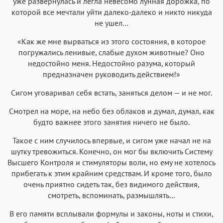
уже развернулась и легла невесомо лунная дорожка, по
которой все мечтали уйти далеко-далеко и никто никуда
не ушел…
«Как же мне вырваться из этого состояния, в которое
погружались ленивые, слабые духом животные? Оно
недостойно меня. Недостойно разума, который
предназначен руководить действием!»
Сигом уговаривал себя встать, заняться делом — и не мог.
Смотрел на море, на небо без облаков и думал, думал, как
будто важнее этого занятия ничего не было.
Такое с ним случилось впервые, и сигом уже начал не на
шутку тревожиться. Конечно, он мог бы включить Систему
Высшего Контроля и стимуляторы воли, но ему не хотелось
прибегать к этим крайним средствам. И кроме того, было
очень приятно сидеть так, без видимого действия,
смотреть, вспоминать, размышлять…
В его памяти всплывали формулы и законы, ноты и стихи,