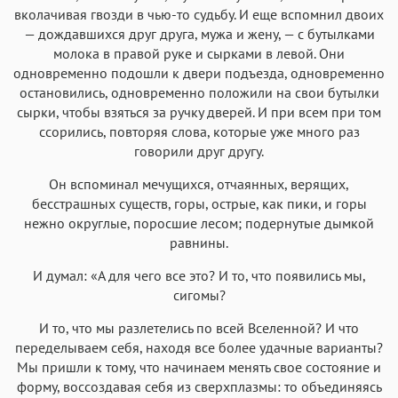
вколачивая гвозди в чью-то судьбу. И еще вспомнил двоих
— дождавшихся друг друга, мужа и жену, — с бутылками
молока в правой руке и сырками в левой. Они
одновременно подошли к двери подъезда, одновременно
остановились, одновременно положили на свои бутылки
сырки, чтобы взяться за ручку дверей. И при всем при том
ссорились, повторяя слова, которые уже много раз
говорили друг другу.
Он вспоминал мечущихся, отчаянных, верящих,
бесстрашных существ, горы, острые, как пики, и горы
нежно округлые, поросшие лесом; подернутые дымкой
равнины.
И думал: «А для чего все это? И то, что появились мы,
сигомы?
И то, что мы разлетелись по всей Вселенной? И что
переделываем себя, находя все более удачные варианты?
Мы пришли к тому, что начинаем менять свое состояние и
форму, воссоздавая себя из сверхплазмы: то объединяясь