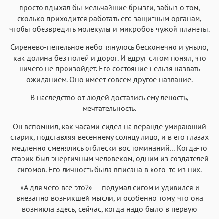
просто вдыхал бы мельчайшие брызги, забыв о том,
сколько приходится работать его защитным органам,
чтобы обезвредить молекулы и микробов чужой планеты.
Сиренево-пепельное небо тянулось бесконечно и уныло,
как долина без полей и дорог. И вдруг сигом понял, что
ничего не произойдет. Его состояние нельзя назвать
ожиданием. Оно имеет совсем другое название.
В наследство от людей достались ему леность,
мечтательность.
Он вспомнил, как часами сидел на веранде умирающий
старик, подставляя весеннему солнцу лицо, и в его глазах
медленно сменялись отблески воспоминаний… Когда-то
старик был энергичным человеком, одним из создателей
сигомов. Его личность была вписана в кого-то из них.
«А для чего все это?» — подумал сигом и удивился и
внезапно возникшей мысли, и особенно тому, что она
возникла здесь, сейчас, когда надо было в первую