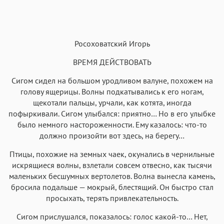
A
Росоховатский Игорь
Текст
Текст
Текст
Текст
ВРЕМЯ ДЕЙСТВОВАТЬ
Сигом сидел на большом уродливом валуне, похожем на
голову ящерицы. Волны подкатывались к его ногам,
щекотали пальцы, урчали, как котята, иногда
пофыркивали. Сигом улыбался: приятно… Но в его улыбке
Аа
Аа
Аа
Аа
было немного настороженности. Ему казалось: что-то
Roboto
Fira Sans
Garamond
Times
должно произойти вот здесь, на берегу…
Аа
Аа
Аа
Аа
Птицы, похожие на земных чаек, окунались в чернильные
искрящиеся волны, взлетали совсем отвесно, как тысячи
Iowan
SF Serif
New York
San Francisco
маленьких бесшумных вертолетов. Волна вынесла камень,
Аа
Аа
Аа
Аа
бросила подальше — мокрый, блестящий. Он быстро стал
просыхать, терять привлекательность.
Helvetica Neue
Georgia
Arial
Times New Roman
Аа
Аа
Аа
Аа
Сигом прислушался, показалось: голос какой-то… Нет,