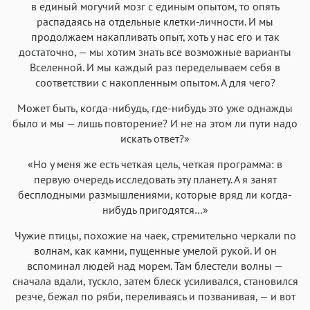
в единый могучий мозг с единым опытом, то опять
распадаясь на отдельные клетки-личности. И мы
продолжаем накапливать опыт, хоть у нас его и так
достаточно, — мы хотим знать все возможные варианты
Вселенной. И мы каждый раз переделываем себя в
соответствии с накопленным опытом. А для чего?
Может быть, когда-нибудь, где-нибудь это уже однажды
было и мы — лишь повторение? И не на этом ли пути надо
искать ответ?»
«Но у меня же есть четкая цель, четкая программа: в
первую очередь исследовать эту планету. А я занят
бесплодными размышлениями, которые вряд ли когда-
нибудь пригодятся…»
Чужие птицы, похожие на чаек, стремительно черкали по
волнам, как камни, пущенные умелой рукой. И он
вспоминал людей над морем. Там блестели волны —
сначала вдали, тускло, затем блеск усиливался, становился
резче, бежал по ряби, переливаясь и позванивая, — и вот