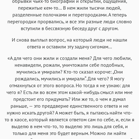
обрывки чьих-то биографий и открытий, ощущения,
пережитые кем-то… В нем жили тысячи людей,
разделенные полочками и перегородками. А теперь
перегородки прорвались, и все эти разные люди словно
вступили в бессвязную беседу друг с другом.
И снова выплыл вопрос, на который люди не нашли
ответа и оставили эту задачу сигомам…
«А для чего они жили и создали меня? Для чего любили,
ненавидели, рожали, уничтожали себе подобных,
мучились и умирали? Кто-то сказал короче: „Они
рождались, мучились и умирали“. Для чего? Я могу
отмахнуться от этого вопроса. Но тогда я не узнаю: для
чего я? Есть ли во всем этом какой-нибудь смысл или мне
предстоит его придумать? Или же то, о чем я думал
раньше, — это преддверие единственного ответа и не
нужно искать другой? А может быть, я пытаюсь найти что-
то в хаосе, который является ответом сам по себе, и, если я
выделю в нем что-то, то выделю это лишь для себя, и
только для меня это будет верным. Можно ли найти