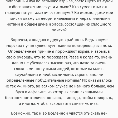
путеводный луч во вспышке взрыва, состоящего из лучей
взбесившихся молекул и атомов? Кто сумеет отыскать
главную ноту в галактическом шуме? Возможно, даже мои
поиски окажутся неоригинальными и неразличимыми
нотами в общем шуме и хаосе, состоящем из сплошного
поиска?
Впрочем, я впадаю в другую крайность. Ведь в шуме
морских пучин существует главная повторяющаяся нота.
Определенные причины порождают взрыв, и взрыв, в
свою очередь, что-то порождает. Разве я когда-то, очень
давно не убеждался тысячи раз, что даже за очень
сложными поступками людей, которые казались
случайными и необъяснимыми, скрыты вполне
определенные побудительные мотивы? Их оказывалось
не так уж много, во всяком случае не намного больше, чем
букв в алфавите, из которых люди складывали
бесконечное количество слов, — иногда, чтобы прикрыть,
а иногда, чтобы вскрыть эти самые мотивы.
Возможно, так и во Вселенной удастся отыскать не-