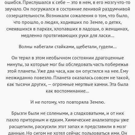
ошибся. Прислушался к себе — это в нем, в его мозгу что-то
Menlo
SF Mono
Courier
Courier New
звучало. Он погружался в состояние ленивой раздумчивой
созерцательности. Возникали сожаления о том, что было,
что прошло, о людях, ходивших по Земле, о детях,
смеявшихся в парках, хлопавших в ладоши, о женщинах,
медленно протягивающих руки для ласки…
Волны набегали стайками, щебетали, гудели…
Он терял в этом необычном состоянии драгоценные
минуты, за которые мог бы обследовать часть побережья
этой планеты. Уже два часа, как он опустился на нее. Ему
неожиданно повезло. Планета оказалась совсем не такой,
как тысячи других, — огромные мертвые камни. Эта была
как воспоминание…
И не потому, что повторяла Землю.
Брызги были не солеными, а сладковатыми, и от них
пахло приторным и едким. Химические анализаторы уже
расщепили, раскусили этот запах и представили в мозг
данные. Но сигом не хотел сейчас пользоваться ими. Он