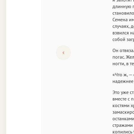
длинную 
становило
Семена им
случаях, 
взвился н
собой заг
Он отвяза
погас. Же
ногти, в 
«Что ж, —
надежнее 
Это уже с
вместе с 
костями х
замаскиро
останками
стражами 
копились 