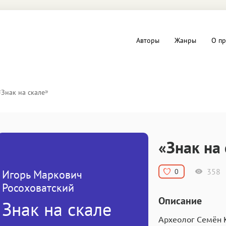
Авторы
Жанры
О пр
вы и Триллеры
Любовные романы
«
»
Знак на скале
Детское
ная литература
Документальная литератур
«Знак на
Драматургия
358
0
Игорь Маркович
дство
Компьютеры и Интернет
Росоховатский
Описание
Знак на скале
ное
Фольклор
Археолог Семён 