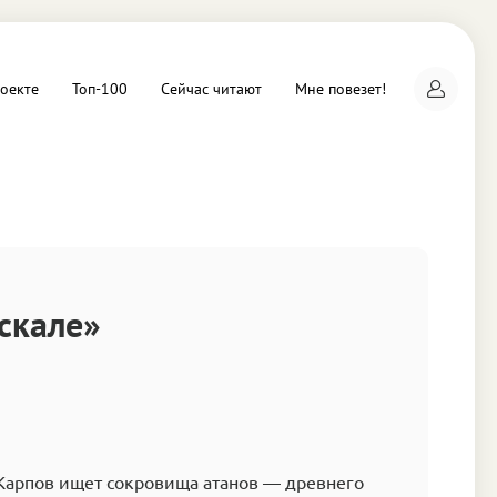
оекте
Топ-100
Сейчас читают
Мне повезет!
а
 скале»
Карпов ищет сокровища атанов — древнего