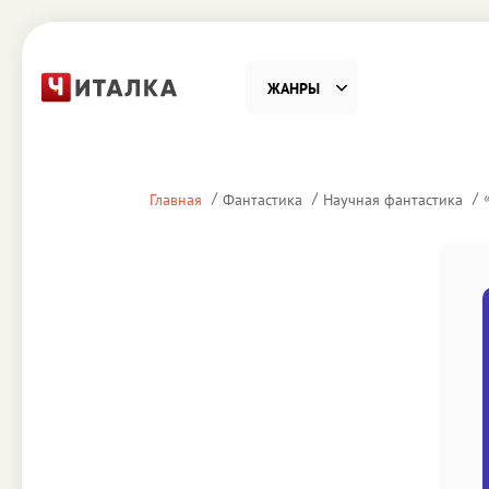
ЖАНРЫ
Фантастика
Детекти
Главная
Фантастика
Научная фантастика
Приключения
Проза
Наука, Образование
Справоч
Религия и духовность
Поэзия
Юмор
Домово
Деловая литература
Старин