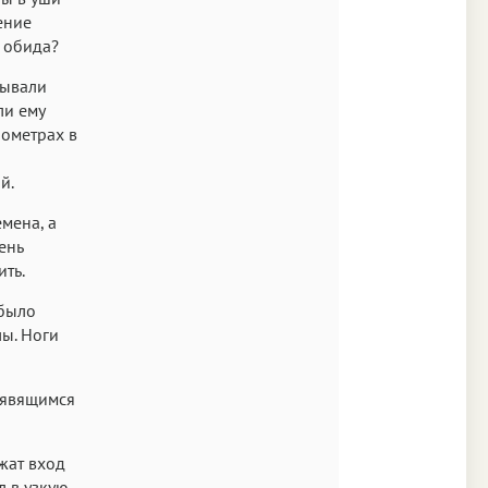
ение
и обида?
бывали
ли ему
лометрах в
й.
мена, а
ень
ть.
 было
лы. Ноги
дрявящимся
ужат вход
л в узкую