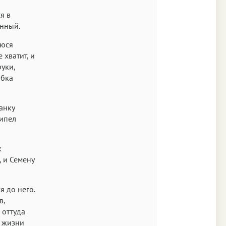
я в
инный.
уюся
 хватит, и
уки,
обка
анку
рипел
к
, и Семену
я до него.
в,
 оттуда
в жизни