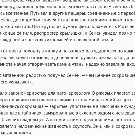
пещеру, наполненную молочно-тусклым рассеянным светом. Д
сь все темнее. Путь вел в другие пещеры, соединенные с первой
елось две коробки спичек. Если пользоваться ими только в кр
должно хватить. Он скрутил из бумаги фитиль, зажег его. Мотыл
а конце фитиля, распростер крылышки, и Семен увидел прямо 
раждение из нескольких камней и наваленной земли.
л от пояса походную кирку и несколько раз ударил ею по камн
лезо звякнуло о камень, и деревянная ручка сломалась. Тогда о
темноте начал отворачивать камни. Атаны надежно завалили вхо
 с затаенной радостью подумал Семен, — чем ценнее сокровище
его укрывают».
тало закономерностью для него, археолога. В ржавых пластах з
перегнившими или окаменевшими остатками растений и спрес
ранились сокровища — зарытые, упрятанные в массивные сунду
ванные в тайниках, замурованные в склепах рядом с истлевш
 бывших владельцев. А на пути к ним надежнейшими, нетленн
залегли человеческие жадность и скупость. Они, как и сокрови
тысячелетиями.