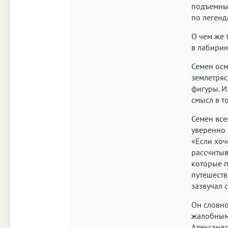
подъемных
по легенд
О чем же 
в лабирин
Семен осм
землетряс
фигуры. И
смысл в т
Семен все
уверенно 
«Если хоч
рассчитыв
которые п
путешеств
зазвучал 
Он словно
жалобным 
Александр