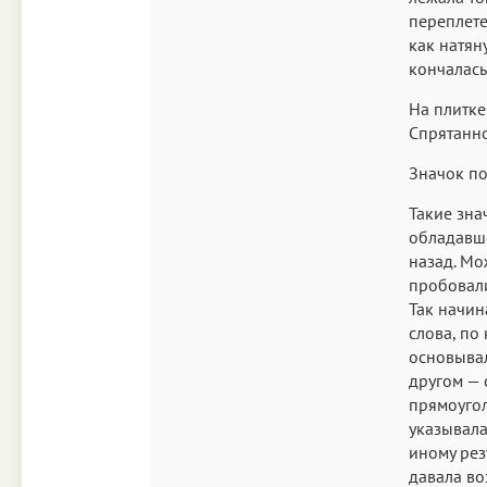
переплете
как натян
кончалась
На плитке
Спрятанно
Значок по
Такие зна
обладавше
назад. Мо
пробовали
Так начин
слова, по
основывал
другом — 
прямоугол
указывала
иному рез
давала во