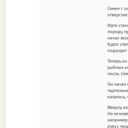
Семен с о
отверстие
Идти стан
породу, пр
начал эко
будто сле
подходит 
Теперь он
рыбных ко
песок. Се
Он начал 
тщательно
казалось,
Вверху, к
На мгнове
например,
руку с мо