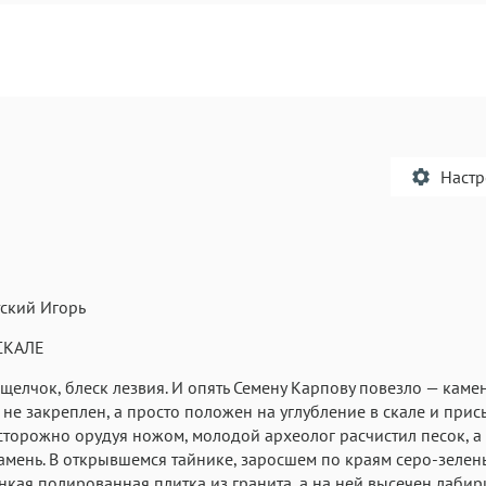
Наст
ский Игорь
Текст
Текст
Текст
Те
СКАЛЕ
щелчок, блеск лезвия. И опять Семену Карпову повезло — камен
 не закреплен, а просто положен на углубление в скале и при
сторожно орудуя ножом, молодой археолог расчистил песок, а
амень. В открывшемся тайнике, заросшем по краям серо-зелен
нкая полированная плитка из гранита, а на ней высечен лабир