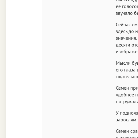
ее голосо
звучало б
Сейчас ем
здесь до 
значения.
десяти от
изображен
Мысли буд
его глаза
тщательно
Семен при
удобнее п
погружали
У подножи
зарослям 
Семен сра
и захотят