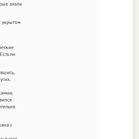
орых знали
о укрытом
ческие
Есть ли
ившись,
угих.
камни,
авился
ательно
кана с
бы в уши