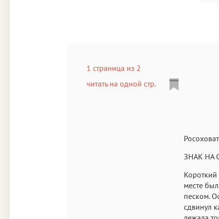
1 страница из 2
читать на одной стр.
Росоховат
ЗНАК НА 
Короткий 
месте был
песком. О
сдвинул к
лежала то