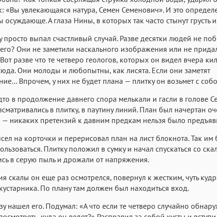
к: «Вы увлекающаяся натура, Семен Семенович». И это определ
ы осуждающе. А глаза Нины, в которых так часто стынут грусть 
у просто выпал счастливый случай. Разве десятки людей не по
него? Они не заметили наскального изображения или не прида
 Вот разве что те четверо геологов, которых он видел вчера ки
сюда. Они молоды и любопытны, как лисята. Если они заметят
ие… Впрочем, у них не будет плана — плитку он возьмет с собо
то в продолжение давнего спора мелькали и гасли в голове Се
 всматривались в плитку, в паутину линий. План был начертан оч
 — никаких претензий к давним предкам нельзя было предъяви
сел на корточки и перерисовал план на лист блокнота. Так им
ользоваться. Плитку положил в сумку и начал спускаться со ска
сь в серую пыль и дрожали от напряжения.
я скалы он еще раз осмотрелся, повернул к жестким, чуть ку
кустарника. По плану там должен был находиться вход.
зу нашел его. Подумал: «А что если те четверо случайно обнар
 посмотреть, куда он ведет?» Расправил за собой кусты и вступи