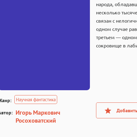
народа, обладав
несколько тысяче
связан с нелогич
одном случае рав
третьем — одному
сокровище в лаб
Научная фантастика
Жанр:
Добавить
Игорь Маркович
Автор:
Росоховатский