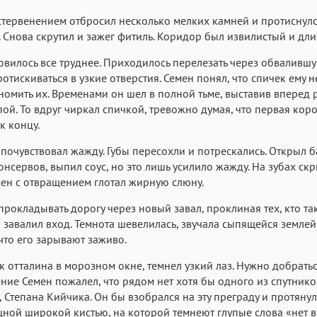
стервенением отбросил несколько мелких камней и протиснулс
. Снова скрутил и зажег фитиль. Коридор был извилистый и дл
овилось все труднее. Приходилось перелезать через обваливш
отискиваться в узкие отверстия. Семен понял, что спичек ему не
номить их. Временами он шел в полной тьме, выставив вперед р
пой. То вдруг чиркал спичкой, тревожно думая, что первая кор
к концу.
 почувствовал жажду. Губы пересохли и потрескались. Открыл б
нсервов, выпил соус, но это лишь усилило жажду. На зубах ск
мен с отвращением глотал жирную слюну.
прокладывать дорогу через новый завал, проклиная тех, кто та
 завалил вход. Темнота шевелилась, звучала сыпящейся землей
 что его зарывают заживо.
ак отталина в морозном окне, темнел узкий лаз. Нужно добратьс
ние Семен пожалел, что рядом нет хотя бы одного из спутнико
 Степана Кийчика. Он бы взобрался на эту преграду и протянул
щной широкой кистью, на которой темнеют глупые слова «нет 