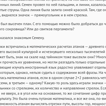
Аа
Аа
Аа
нных линий. Семен провел по ней пальцами, и линии, казалось
Roboto
утые струны. Одна линия была залита синей краской. Там, где о
Fira Sans
Garamond
, виднелся значок — прямоугольник и в нем стрелка.
Аа
Аа
Аа
 был высечен план. С его помощью можно было добраться до 
Iowan
SF Serif
San Francisco
го сокровища? Или до свитков пергамента?
Аа
Аа
Аа
казался знакомым Семену.
Helvetica Neue
Georgia
Arial
Time
чки встречались в математических расчетах атанов — древнего 
Аа
Аа
Аа
го высокой культурой и исчезнувшего несколько тысячелетий 
Menlo
Courier
Courier New
жет быть, знак на скале над тайником тоже высекли они? Мног
 прочесть их уравнения, но могли разгадать только отдельные
ающие изучать иностранный язык радостно улавливают отдел
 которым, однако, нельзя судить о содержании всей фразы. На 
ась математика атанов, если в одном случае 2+2 равнялось чет
семи, в третьем — одному? Какую-то роль здесь играли значки 
ьники со стрелками, их количество и направление стрелок. Ес
 не вверх, а в угол или на основание, то же сочетание цифр п
ультату. Это была очень путаная математика, и все же она, по-в
зможность атанам вычислять отрезки пути, высоты гор, мощнос