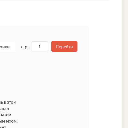
роики
стр.
Перейти
A
кст
ь в этом
сыпан
 затем
ым мхом,
инт