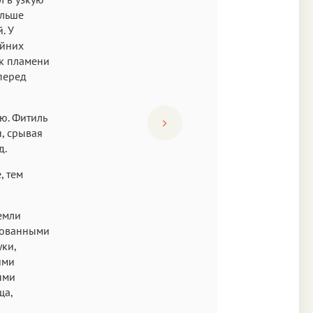
альше
. У
айних
ек пламени
перед
ю. Фитиль
н, срывая
д.
, тем
емли
сованными
ки,
ими
ыми
ща,