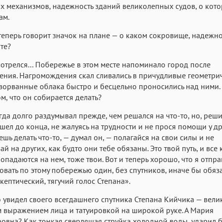
 механизмов, надежность зданий великолепных судов, о кот
ам.
теперь говорит значок на плане — о каком сокровище, надежн
те?
отрелся… Побережье в этом месте напоминало город после
ения. Нагромождения скал сливались в причудливые геометри
зорванные облака быстро и бесцельно проносились над ними. 
ом, что он собирается делать?
гда долго раздумывал прежде, чем решался на что-то, но, реш
шел до конца, не жалуясь на трудности и не прося помощи у др
ешь делать что-то, — думал он, — полагайся на свои силы и не
ай на других, как будто они тебе обязаны. Это твой путь, и все 
опадаются на нем, тоже твои. Вот и теперь хорошо, что я отпр
овать по этому побережью один, без спутников, иначе бы обяз
скептический, тягучий голос Степана».
 увидел своего всегдашнего спутника Степана Кийчика — вели
выражением лица и татуировкой на широкой руке. А Мария
овна? Как тонкая сверлящая струйка холодной воды, ударил 