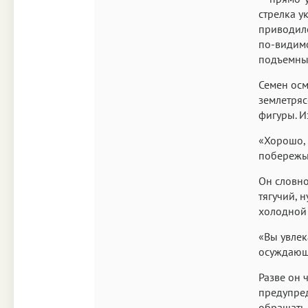
стрелка у
приводило
по-видимо
подъемных
Семен осм
землетряс
фигуры. И
«Хорошо, 
побережь
Он словно
тягучий, 
холодной 
«Вы увлек
осуждающе
Разве он 
предупред
обращать 