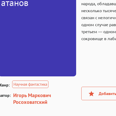
атанов
народа, обладав
несколько тысяче
связан с нелогич
одном случае рав
третьем — одному
сокровище в лаб
Научная фантастика
Жанр:
Добавить
Игорь Маркович
Автор:
Росоховатский