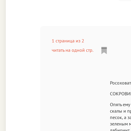
1 страница из 2
читать на одной стр.
Росоховат
СОКРОВИ
Опять ему
скалы и п
песок, а 
зеленым м
лабиринт 