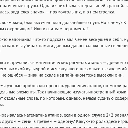
Аа
Аа
Аа
к натянутые струны. Одна из них была затерта синей краской. Т
Roboto
лась, виднелся значок — прямоугольник, и в нем стрелка.
Fira Sans
Garamond
Аа
Аа
Аа
, возможно, был высечен план дальнейшего пути. Но к чему? К
м сокровищам? Или к свиткам пергамента?
Iowan
SF Serif
San Francisco
Аа
Аа
о-то напоминал, что-то подсказывал. Семен весь ушел в себя, м
Аа
отыскать в глубинах памяти давным-давно заложенные сведени
Helvetica Neue
Georgia
Arial
Time
!
Аа
Аа
Аа
чки встречались в математических расчетах атанов — древнего 
Menlo
Courier
Courier New
го высокой культурой и исчезнувшего несколько тысячелетий 
н не ошибся — знак на скале над тайником тоже высекли они.
емя ученые пробовали прочесть уравнения атанов, но могли ра
дельные элементы. Так начинающие изучать иностранный язык
т отдельные слова, по которым, однако, нельзя судить о соде
ы.
новывалась математика атанов, если в одном случае 2+2 равнял
в другом — семи, в третьем — одному? Какую-то роль здесь игр
гольники со стрелками, их количество и направление стрелок.