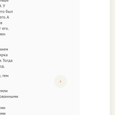
. У
его был
го. А
 в
 его.
мен
твием
ирка
. Тогда
од.
, тем
емли
сованными
ими
ыми