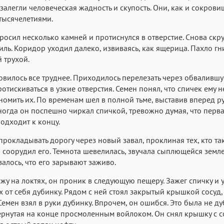
залегли человеческая жадность и скупость. Они, как и сокрови
тысячелетиями.
росил несколько камней и протиснулся в отверстие. Снова скру
иль. Коридор уходил далеко, извиваясь, как ящерица. Пахло г
 трухой.
овилось все труднее. Приходилось перелезать через обваливш
отискиваться в узкие отверстия. Семен понял, что спичек ему не
номить их. По временам шел в полной тьме, выставив вперед ру
ногда он поспешно чиркал спичкой, тревожно думая, что перв
одходит к концу.
прокладывать дорогу через новый завал, проклиная тех, кто та
 соорудил его. Темнота шевелилась, звучала сыплющейся земле
залось, что его зарывают заживо.
жу на локтях, он проник в следующую пещеру. Зажег спичку и 
х от себя дубинку. Рядом с ней стоял закрытый крышкой сосуд
 Семен взял в руки дубинку. Впрочем, он ошибся. Это была не ду
ернутая на конце просмоленным войлоком. Он снял крышку с со