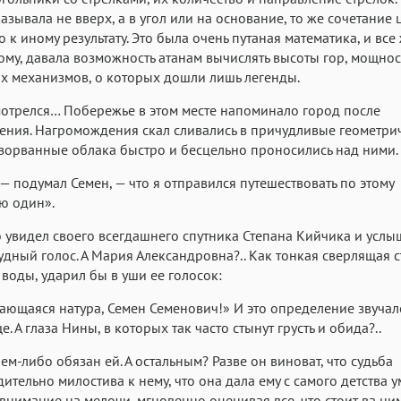
казывала не вверх, а в угол или на основание, то же сочетание
 к иному результату. Это была очень путаная математика, и все 
му, давала возможность атанам вычислять высоты гор, мощнос
 механизмов, о которых дошли лишь легенды.
отрелся… Побережье в этом месте напоминало город после
ения. Нагромождения скал сливались в причудливые геометри
зорванные облака быстро и бесцельно проносились над ними.
— подумал Семен, — что я отправился путешествовать по этому
ю один».
 увидел своего всегдашнего спутника Степана Кийчика и услы
нудный голос. А Мария Александровна?.. Как тонкая сверлящая 
воды, ударил бы в уши ее голосок:
ающаяся натура, Семен Семенович!» И это определение звучал
. А глаза Нины, в которых так часто стынут грусть и обида?..
чем-либо обязан ей. А остальным? Разве он виноват, что судьба
ительно милостива к нему, что она дала ему с самого детства 
внимание на мелочи, мгновенно оценивая все, что стоит ва ни