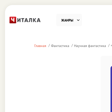
ЖАНРЫ
Фантастика
Детекти
Главная
Фантастика
Научная фантастика
Приключения
Проза
Наука, Образование
Справоч
Религия и духовность
Поэзия
Юмор
Домово
Деловая литература
Старин