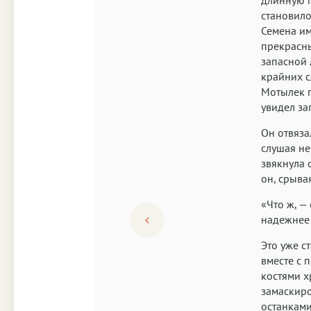
становило
Семена им
прекрасны
запасной 
крайних с
Мотылек п
увидел за
Он отвяза
слушая не
звякнула 
он, срыва
«Что ж, —
надежнее 
Это уже с
вместе с 
костями х
замаскиро
останками