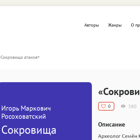
Авторы
Жанры
О пр
вы и Триллеры
Любовные романы
«
»
Сокровища атанов
Детское
ная литература
Документальная литератур
«Сокрови
Драматургия
380
0
Игорь Маркович
дство
Компьютеры и Интернет
Росоховатский
Описание
Сокровища
ное
Фольклор
Археолог Семён 