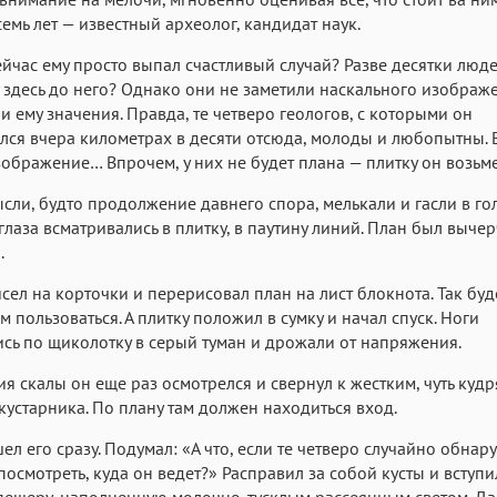
семь лет — известный археолог, кандидат наук.
ейчас ему просто выпал счастливый случай? Разве десятки люд
здесь до него? Однако они не заметили наскального изображ
и ему значения. Правда, те четверо геологов, с которыми он
лся вчера километрах в десяти отсюда, молоды и любопытны. 
зображение… Впрочем, у них не будет плана — плитку он возьме
сли, будто продолжение давнего спора, мелькали и гасли в го
 глаза всматривались в плитку, в паутину линий. План был выче
.
сел на корточки и перерисовал план на лист блокнота. Так буд
м пользоваться. А плитку положил в сумку и начал спуск. Ноги
сь по щиколотку в серый туман и дрожали от напряжения.
я скалы он еще раз осмотрелся и свернул к жестким, чуть куд
кустарника. По плану там должен находиться вход.
ел его сразу. Подумал: «А что, если те четверо случайно обнар
 посмотреть, куда он ведет?» Расправил за собой кусты и вступи
пещеру, наполненную молочно-тусклым рассеянным светом. Д