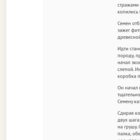
стражами 
копились 
Семен отб
зажег фит
древесной
Идти стан
породу, пр
начал эко
слепой. И
коробка п
Он начал 
тщательно
Семену ка
Сдирая ко
двух шага
на грушу.
палка, об