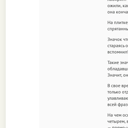
ожили, ка
она конча
На плитке
спрятанны
Значок чт
стараясь 
вспомнил
Такие зна
обладавше
Значит, о
В свое вр
только от
улавливаю
всей фраз
На чем ос
четырем, 
— прямо-у