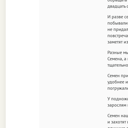
двадцать 
И разве с
побывали 
не придал
повстреча
заметят и
Разные мы
Семена, а
тщательно
Семен при
удобнее и
погружали
У подножи
зарослям 
Семен наш
и захотят
длинную 