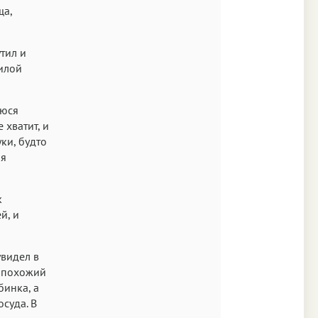
ща,
тил и
нилой
уюся
 хватит, и
ки, будто
ая
к
й, и
увидел в
, похожий
бинка, а
суда. В