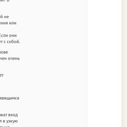
ей не
ения или
Если они
т с собой.
лове
рчен очень
ет
рявящимся
ужат вход
л в узкую
альше