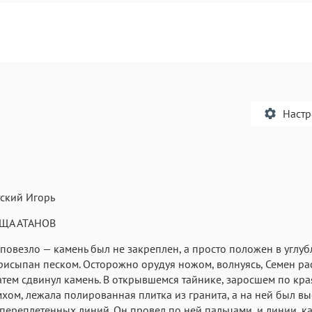
Наст
ский Игорь
Текст
Текст
Текст
Те
ЩА АТАНОВ
 повезло — камень был не закреплен, а просто положен в углу
рисыпан песком. Осторожно орудуя ножом, волнуясь, Семен ра
затем сдвинул камень. В открывшемся тайнике, заросшем по кра
хом, лежала полированная плитка из гранита, а на ней был в
переплетенных линий. Он провел по ней пальцами, и линии, ка