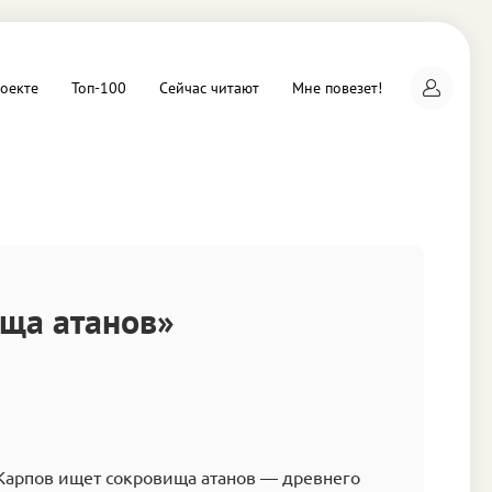
оекте
Топ-100
Сейчас читают
Мне повезет!
а
ща атанов»
Карпов ищет сокровища атанов — древнего