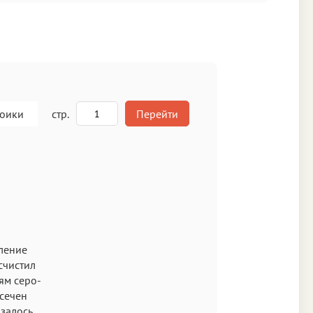
роики
стр.
Перейти
A
кст
бление
счистил
ям серо-
ысечен
залось,