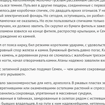
сь все темнее. Путь вел в другие пещеры, соединенные с первой
елось две коробочки спичек, сто двадцать ярких огоньков. У н
й электрический фонарь. Но сегодня, оступившись, он разбил е
лампочки не оказались. Но если пользоваться спичками только
лучаях, их должно хватить. Он скрутил из бумаги фитиль и зажег
ламени взвился на конце фитиля, распростер крылышки, и Се
граждение из камней.
л от пояса кирку, бил резкими короткими ударами, с удовольс
равный спор железа и камня. Бумажный фитиль давно погас. К
о камень, и деревянная ручка ее сломалась с жалобным треском
я ногти, начал отворачивать камни. Атаны надежно завалили вх
 с затаенной радостью подумал Семен, — чем ценнее сокровище
его укрывают».
тало закономерностью для него, археолога. В ржавых пластах з
перегнившими или окаменевшими остатками растений и спрес
ранились сокровища, упрятанные в массивные сундуки,
ванные в тайниках, замурованные в склепах рядом с истлевш
 бывших владельцев. А на пути к ним надежнейшими, нетленн