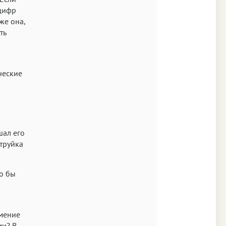
 цифр
же она,
ть
ческие
шал его
струйка
о бы
умение
ми? В