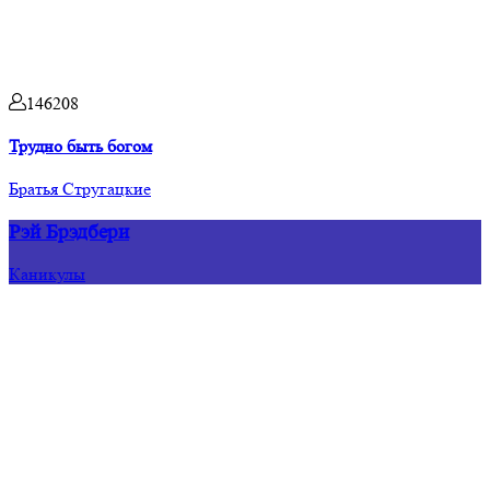
146208
Трудно быть богом
Братья Стругацкие
Рэй Брэдбери
Каникулы