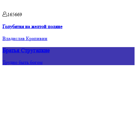
165669
Голубятня на желтой поляне
Владислав Крапивин
Братья Стругацкие
Трудно быть богом