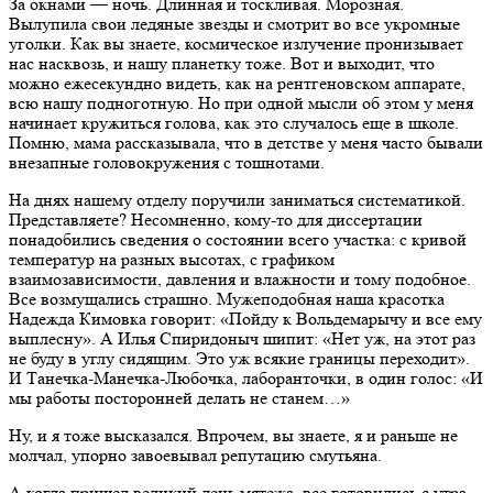
За окнами — ночь. Длинная и тоскливая. Морозная.
Вылупила свои ледяные звезды и смотрит во все укромные
уголки. Как вы знаете, космическое излучение пронизывает
нас насквозь, и нашу планетку тоже. Вот и выходит, что
можно ежесекундно видеть, как на рентгеновском аппарате,
всю нашу подноготную. Но при одной мысли об этом у меня
начинает кружиться голова, как это случалось еще в школе.
Помню, мама рассказывала, что в детстве у меня часто бывали
внезапные головокружения с тошнотами.
На днях нашему отделу поручили заниматься систематикой.
Представляете? Несомненно, кому-то для диссертации
понадобились сведения о состоянии всего участка: с кривой
температур на разных высотах, с графиком
взаимозависимости, давления и влажности и тому подобное.
Все возмущались страшно. Мужеподобная наша красотка
Надежда Кимовка говорит: «Пойду к Вольдемарычу и все ему
выплесну». А Илья Спиридоныч шипит: «Нет уж, на этот раз
не буду в углу сидящим. Это уж всякие границы переходит».
И Танечка-Манечка-Любочка, лаборанточки, в один голос: «И
мы работы посторонней делать не станем…»
Ну, и я тоже высказался. Впрочем, вы знаете, я и раньше не
молчал, упорно завоевывал репутацию смутьяна.
А когда пришел великий день мятежа, все готовились с утра.