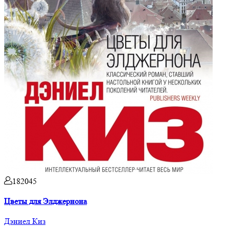
182045
Цветы для Элджернона
Дэниел Киз