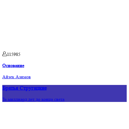
115985
Основание
Айзек Азимов
Братья Стругацкие
За миллиард лет до конца света