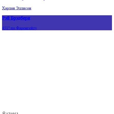
Харлан Эллисон
Рэй Брэдбери
451° по Фаренгейту