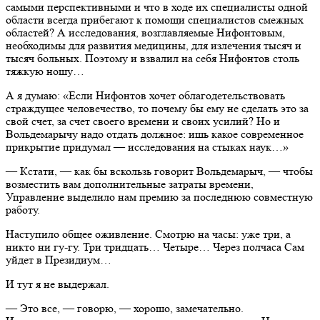
самыми перспективными и что в ходе их специалисты одной
области всегда прибегают к помощи специалистов смежных
областей? А исследования, возглавляемые Нифонтовым,
необходимы для развития медицины, для излечения тысяч и
тысяч больных. Поэтому и взвалил на себя Нифонтов столь
тяжкую ношу…
А я думаю: «Если Нифонтов хочет облагодетельствовать
страждущее человечество, то почему бы ему не сделать это за
свой счет, за счет своего времени и своих усилий? Но и
Вольдемарычу надо отдать должное: ишь какое современное
прикрытие придумал — исследования на стыках наук…»
— Кстати, — как бы вскользь говорит Вольдемарыч, — чтобы
возместить вам дополнительные затраты времени,
Управление выделило нам премию за последнюю совместную
работу.
Наступило общее оживление. Смотрю на часы: уже три, а
никто ни гу-гу. Три тридцать… Четыре… Через полчаса Сам
уйдет в Президиум…
И тут я не выдержал.
— Это все, — говорю, — хорошо, замечательно.