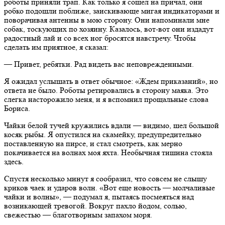
роботы приняли трап. Как только я сошел на причал, они
робко подошли поближе, заискивающе мигая индикаторами и
поворачивая антенны в мою сторону. Они напоминали мне
собак, тоскующих по хозяину. Казалось, вот-вот они издадут
радостный лай и со всех ног бросятся навстречу. Чтобы
сделать им приятное, я сказал:
— Привет, ребятки. Рад видеть вас неповрежденными.
Я ожидал услышать в ответ обычное: «Ждем приказаний», но
ответа не было. Роботы ретировались в сторону маяка. Это
слегка насторожило меня, и я вспомнил прощальные слова
Бориса.
Чайки белой тучей кружились вдали — видимо, шел большой
косяк рыбы. Я опустился на скамейку, предупредительно
поставленную на пирсе, и стал смотреть, как мерно
покачивается на волнах моя яхта. Необычная тишина стояла
здесь.
Спустя несколько минут я сообразил, что совсем не слышу
криков чаек и ударов волн. «Вот еще новость — молчаливые
чайки и волны», — подумал я, пытаясь посмеяться над
возникающей тревогой. Вокруг пахло йодом, солью,
свежестью — благотворным запахом моря.