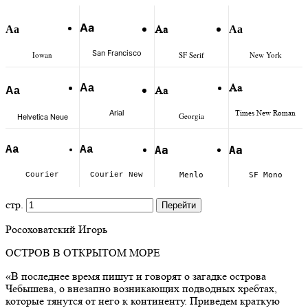
Аа
Аа
Аа
Аа
San Francisco
Iowan
SF Serif
New York
Аа
Аа
Аа
Аа
Arial
Times New Roman
Helvetica Neue
Georgia
Аа
Аа
Аа
Аа
Courier
Courier New
Menlo
SF Mono
стр.
Перейти
Росоховатский Игорь
ОСТРОВ В ОТКРЫТОМ МОРЕ
«В последнее время пишут и говорят о загадке острова
Чебышева, о внезапно возникающих подводных хребтах,
которые тянутся от него к континенту. Приведем краткую