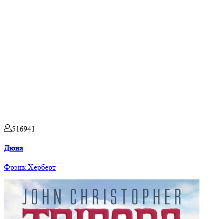
516941
Дюна
Фрэнк Херберт