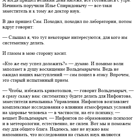
Начинать поручили Илье Спиридонычу — все-таки
заместитель и к тому же доктор наук.
В два пришел Сам. Походил, походил по лаборатории, потом
вдруг говорит:
— Слышал я, что тут некоторые интересуются, для кого им
систематику делать.
И глазом в мою сторону косит.
«Кто же ему успел доложить?» — думаю. И помимо воли
заползает в душу восхищение Вольдемарычем. Ведь не
ожидал наших выступлений — сам пошел в атаку. Впрочем,
это старый испытанный прием.
— Чтобы, избежать кривотолков, — говорит Вольдемарыч, —
я сразу скажу вам: систематику будете делать для Нифонтова,
заместителя начальника Управления. Нифонтов возглавляет
комплексные исследования о влиянии атмосферных условий
на здоровье человека — в частности, на его психику, —
вещает Вольдемарыч. — Нифонтов по образованию психолог
и в метеорологии, естественно, не силен. Вот мы и поможем
ему для общего блага. Надеюсь, мне не нужно вам
напоминать, что исследования на стыках наук являются