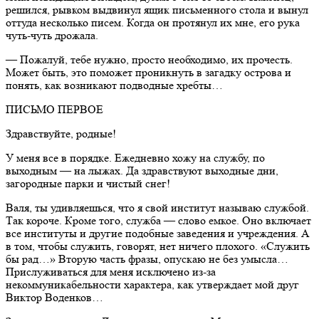
решился, рывком выдвинул ящик письменного стола и вынул
оттуда несколько писем. Когда он протянул их мне, его рука
чуть-чуть дрожала.
— Пожалуй, тебе нужно, просто необходимо, их прочесть.
Может быть, это поможет проникнуть в загадку острова и
понять, как возникают подводные хребты…
ПИСЬМО ПЕРВОЕ
Здравствуйте, родные!
У меня все в порядке. Ежедневно хожу на службу, по
выходным — на лыжах. Да здравствуют выходные дни,
загородные парки и чистый снег!
Валя, ты удивляешься, что я свой институт называю службой.
Так короче. Кроме того, служба — слово емкое. Оно включает
все институты и другие подобные заведения и учреждения. А
в том, чтобы служить, говорят, нет ничего плохого. «Служить
бы рад…» Вторую часть фразы, опускаю не без умысла…
Прислуживаться для меня исключено из-за
некоммуникабельности характера, как утверждает мой друг
Виктор Воденков…