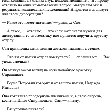
Исследования на стыках наук, помощь медицине… Но прошу
ответить на один немаловажный вопрос: материалы эти и
результаты комплексных исследований Нифонтов использует
для своей диссертации?
— Какое это имеет значение? — рявкнул Сам.
— А такое, — отвечаю, — что если материалы нужны для
диссертации, то систематику вам придется поручить другому
отделу.
Сам прикнопил меня своими лютыми глазками к стенке.
— Это вы от имени отдела выступаете? — спрашивает. — Вас
уполномочили?
Он метнул косой взгляд на мужеподобную красотку.
Спрашивает:
— Борис Петрович говорит и от вашего имени, Надежда
Кимовна?
Она кокетливо передернула плечиками и, в свою очередь,
косит на Илью Спиридоныча. Сам — к нему:
— Вы уполномочивали?