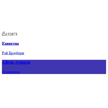
132673
Каникулы
Рэй Брэдбери
Айзек Азимов
Основание