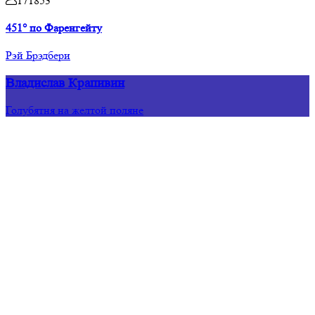
171853
451° по Фаренгейту
Рэй Брэдбери
Владислав Крапивин
Голубятня на желтой поляне