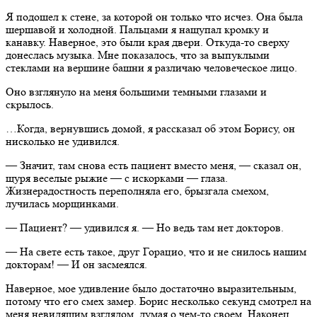
Я подошел к стене, за которой он только что исчез. Она была
шершавой и холодной. Пальцами я нащупал кромку и
канавку. Наверное, это были края двери. Откуда-то сверху
донеслась музыка. Мне показалось, что за выпуклыми
стеклами на вершине башни я различаю человеческое лицо.
Оно взглянуло на меня большими темными глазами и
скрылось.
…Когда, вернувшись домой, я рассказал об этом Борису, он
нисколько не удивился.
— Значит, там снова есть пациент вместо меня, — сказал он,
щуря веселые рыжие — с искорками — глаза.
Жизнерадостность переполняла его, брызгала смехом,
лучилась морщинками.
— Пациент? — удивился я. — Но ведь там нет докторов.
— На свете есть такое, друг Горацио, что и не снилось нашим
докторам! — И он засмеялся.
Наверное, мое удивление было достаточно выразительным,
потому что его смех замер. Борис несколько секунд смотрел на
меня невидящим взглядом, думая о чем-то своем. Наконец,