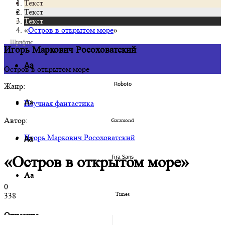
Текст
Главная
Текст
Фантастика
Текст
Научная фантастика
«
Остров в открытом море
»
Шрифты
Игорь Маркович Росоховатский
Аа
Остров в открытом море
Roboto
Жанр:
Аа
Научная фантастика
Автор:
Garamond
Игорь Маркович Росоховатский
Аа
«Остров в открытом море»
Fira Sans
Аа
0
Times
338
Описание