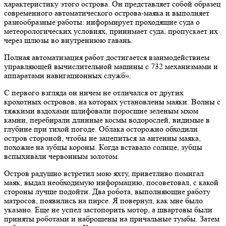
характеристику этого острова. Он представляет собой образец
современного автоматического острова-маяка и выполняет
разнообразные работы: информирует проходящие суда о
метеорологических условиях, принимает суда, пропускает их
через шлюзы во внутреннюю гавань.
Полная автоматизация работ достигается взаимодействием
управляющей вычислительной машины с 732 механизмами и
аппаратами навигационных служб».
С первого взгляда он ничем не отличался от других
крохотных островов, на которых установлены маяки. Волны с
тяжкими вздохами шлифовали поросшие зеленым мхом
камни, перебирали длинные космы водорослей, видимые в
глубине при тихой погоде. Облака осторожно обходили
остров стороной, чтобы не зацепиться за антенны маяка,
похожие на зубцы короны. Когда вставало солнце, зубцы
вспыхивали червонным золотом.
Остров радушно встретил мою яхту, приветливо помигал
маяк, выдал необходимую информацию, посоветовал, с какой
стороны лучше подойти. Два робота, выполняющие работу
матросов, появились на пирсе. Я повернул, как мне было
указано. Еще не успел застопорить мотор, а швартовы были
приняты роботами и наброшены на причальные тумбы. Затем