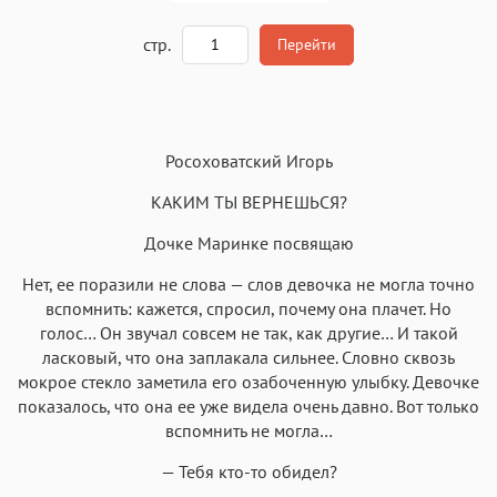
A
стр.
Перейти
Текст
Текст
Текст
Текст
Росоховатский Игорь
КАКИМ ТЫ ВЕРНЕШЬСЯ?
Дочке Маринке посвящаю
Нет, ее поразили не слова — слов девочка не могла точно
Аа
Аа
Аа
Аа
вспомнить: кажется, спросил, почему она плачет. Но
Roboto
Fira Sans
Garamond
Times
голос… Он звучал совсем не так, как другие… И такой
Аа
Аа
Аа
ласковый, что она заплакала сильнее. Словно сквозь
Аа
мокрое стекло заметила его озабоченную улыбку. Девочке
Iowan
SF Serif
New York
San Francisco
показалось, что она ее уже видела очень давно. Вот только
Аа
Аа
вспомнить не могла…
Аа
Аа
Helvetica Neue
Georgia
Arial
Times New Roman
— Тебя кто-то обидел?