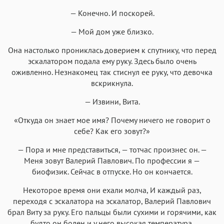
— Конечно. И поскорей.
— Мой дом уже близко.
Она настолько прониклась доверием к спутнику, что перед
эскалатором подала ему руку. Здесь было очень
оживленно. Незнакомец так стиснул ее руку, что девочка
вскрикнула.
— Извини, Вита.
«Откуда он знает мое имя? Почему ничего не говорит о
себе? Как его зовут?»
— Пора и мне представиться, — тотчас произнес он. —
Меня зовут Валерий Павлович. По профессии я —
биофизик. Сейчас в отпуске. Но он кончается.
Некоторое время они ехали молча, И каждый раз,
переходя с эскалатора на эскалатор, Валерий Павлович
брал Виту за руку. Его пальцы были сухими и горячими, как
будто он болен и у него высокая температура.