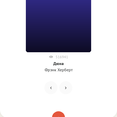
516941
Дюна
Фрэнк Херберт