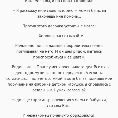
Вита молчала, и он снова заговорил:
— Я расскажу тебе свою историю — может быть, ты
захочешь мне помочь…
Против этого девочка устоять не могла:
— Хорошо, рассказывайте.
Медленно пошла дальше, покровительственно
поглядывая на него. И он шел рядом, пытаясь
приспособиться к ее шагам.
— Видишь ли, в Праге у меня очень много дел. Все их за
день одному ни за что не переделать. А если ты
согласишься полететь со мной и хотя бы выполнишь мое
поручение на фабрике детской игрушки, я справлюсь с
остальным. Ну как, согласна?
— Надо еще спросить разрешения у мамы и бабушки, —
сказала Вита.
И незнакомец почему-то обрадовался: