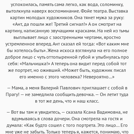
успокоилась, память сама легко, как вода, соломинку,
вытолкнула наверх воспоминание. Фойе театра. Выставка
картин молодых художников. Она тянет мужа за руку:
«Ант, да пошли же! Третий сигнал!» А он смотрит на
картину, написанную звучащими красками. На ней из тьмы
выплывает лицо с заостренными чертами, яростно
устремленное вперед. Ант сказал ей тогда: «Вот каким мне
бы хотелось быть». Жена искоса взглянула на его полное
доброе лицо с чуть оттопыренной губой и улыбнулась про
себя: «Мальчишка!» А теперь она видит перед собой тот
же портрет, но оживший. «Может быть, художник писал
его именно с этого человека? Невероятно…»
— Мама, а меня Валерий Павлович приглашает с собой в
Прагу! — не замедлила сообщить девочка. — Он летит туда
в тот же день, что и наш класс.
— Вот вы там и увидитесь, — сказала Ксана Вадимовна, не
вдумываясь в слова дочери. Она смотрела на гостя и
думала: «Как будто сошел с того портрета. Это лицо… Его
мне уже не забыть. Только теперь я, кажется, понимаю, что