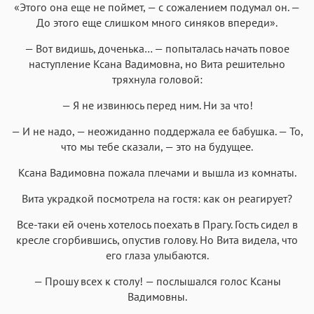
«Этого она еще не поймет, — с сожалением подумал он. —
До этого еще слишком много синяков впереди».
— Вот видишь, доченька… — попыталась начать повое
наступление Ксана Вадимовна, но Вита решительно
тряхнула головой:
— Я не извинюсь перед ним. Ни за что!
— И не надо, — неожиданно поддержала ее бабушка. — То,
что мы тебе сказали, — это на будущее.
Ксана Вадимовна пожала плечами и вышла из комнаты.
Вита украдкой посмотрела на гостя: как он реагирует?
Все-таки ей очень хотелось поехать в Прагу. Гость сидел в
кресле сгорбившись, опустив голову. Но Вита видела, что
его глаза улыбаются.
— Прошу всех к столу! — послышался голос Ксаны
Вадимовны.