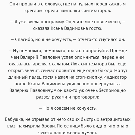
Они прошли в столовую, где на пультах перед каждым
креслом горели лампочки синтезаторов.
— Я уже ввела программу. Оцените мое новое меню, —
сказала Ксана Вадимовна гостю.
— Спасибо, но я не хочу есть, — отчего-то смутился он.
— Ну немножко, немножко, только попробуйте. Прежде
чем Валерий Павлович успел опомниться, перед ним
оказалась тарелка с салатом. Люк синтезатора был еще
открыт, значит, сейчас появится еще одно блюдо. Но тут
длинный палец гостя нажал на стоп-кнопку. Индикатор
погас. Ксана Вадимовна удивленно повернулась к
Валерию Павловичу. А он как-то уж очень беспомощно
развел руками и проговорил:
— Но я совсем не хочу есть.
Бабушка, не отрывая от него своих быстрых антрацитовых
глаз, нахмурила брови. По ее лицу было видно, что она о
чем-то напряженно думает.