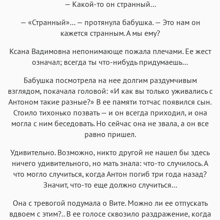
— Какой-то он странный…
— «Странный»… — протянула бабушка. — Это нам он
кажется странным. А мы ему?
Ксана Вадимовна непонимающе пожала плечами. Ее жест
означал; всегда ты что-нибудь придумаешь…
Бабушка посмотрела на нее долгим раздумчивым
взглядом, покачала головой: «И как вы только уживались с
Антоном такие разные?» В ее памяти тотчас появился сын.
Стоило тихонько позвать — и он всегда приходил, и она
могла с ним беседовать. Но сейчас она не звала, а он все
равно пришел.
Удивительно. Возможно, никто другой не нашел бы здесь
ничего удивительного, но мать знала: что-то случилось. А
что могло случиться, когда Антон погиб три года назад?
Значит, что-то еще должно случиться…
Она с тревогой подумала о Вите. Можно ли ее отпускать
вдвоем с этим?.. В ее голосе сквозило раздражение, когда