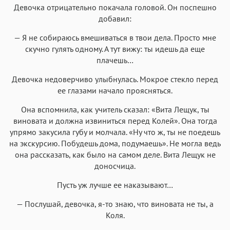
Аа
Аа
Аа
Аа
Девочка отрицательно покачала головой. Он поспешно
Menlo
SF Mono
Courier
Courier New
добавил:
— Я не собираюсь вмешиваться в твои дела. Просто мне
скучно гулять одному. А тут вижу: ты идешь да еще
плачешь…
Девочка недоверчиво улыбнулась. Мокрое стекло перед
ее глазами начало проясняться.
Она вспомнила, как учитель сказал: «Вита Лещук, ты
виновата и должна извиниться перед Колей». Она тогда
упрямо закусила губу и молчала. «Ну что ж, ты не поедешь
на экскурсию. Побудешь дома, подумаешь». Не могла ведь
она рассказать, как было на самом деле. Вита Лещук не
доносчица.
Пусть уж лучше ее наказывают…
— Послушай, девочка, я-то знаю, что виновата не ты, а
Коля.