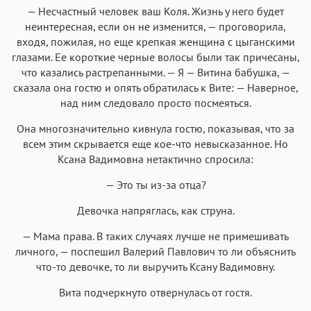
— Несчастный человек ваш Коля. Жизнь у него будет
неинтересная, если он не изменится, — проговорила,
входя, пожилая, но еще крепкая женщина с цыганскими
глазами. Ее короткие черные волосы были так причесаны,
что казались растрепанными. — Я — Витина бабушка, —
сказала она гостю и опять обратилась к Вите: — Наверное,
над ним следовало просто посмеяться.
Она многозначительно кивнула гостю, показывая, что за
всем этим скрывается еще кое-что невысказанное. Но
Ксана Вадимовна нетактично спросила:
— Это ты из-за отца?
Девочка напряглась, как струна.
— Мама права. В таких случаях лучше не примешивать
личного, — поспешил Валерий Павлович то ли объяснить
что-то девочке, то ли выручить Ксану Вадимовну.
Вита подчеркнуто отвернулась от гостя.