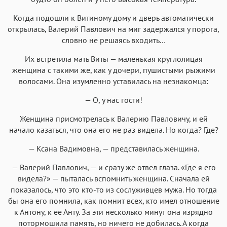
Когда подошли к Витиному дому и дверь автоматически
открылась, Валерий Павлович на миг задержался у порога,
словно не решаясь входить…
Их встретила мать Виты — маленькая круглолицая
женщина с такими же, как у дочери, пушистыми рыжими
волосами. Она изумленно уставилась на незнакомца:
— О, у нас гости!
Женщина присмотрелась к Валерию Павловичу, и ей
начало казаться, что она его не раз видела. Но когда? Где?
— Ксана Вадимовна, — представилась женщина.
— Валерий Павлович, — и сразу же отвел глаза. «Где я его
видела?» — пыталась вспомнить женщина. Сначала ей
показалось, что это кто-то из сослуживцев мужа. Но тогда
бы она его помнила, как помнит всех, кто имел отношение
к Антону, к ее Анту. За эти несколько минут она изрядно
потормошила память, но ничего не добилась. А когда