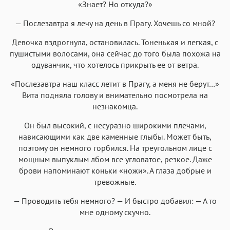
«Знает? Но откуда?»
— Послезавтра я лечу на день в Прагу. Хочешь со мной?
Девочка вздрогнула, остановилась. Тоненькая и легкая, с
пушистыми волосами, она сейчас до того была похожа на
одуванчик, что хотелось прикрыть ее от ветра.
«Послезавтра наш класс летит в Прагу, а меня не берут…»
Вита подняла голову и внимательно посмотрела на
незнакомца.
Он был высокий, с несуразно широкими плечами,
нависающими как две каменные глыбы. Может быть,
поэтому он немного горбился. На треугольном лице с
мощным выпуклым лбом все угловатое, резкое. Даже
брови напоминают коньки «ножи». А глаза добрые и
тревожные.
— Проводить тебя немного? — И быстро добавил: — А то
мне одному скучно.