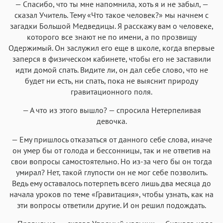
— Спасибо, что ты мне напомнила, хоть я и не забыл, —
сказал Учитель. Тему «Что такое человек?» мы начнем с
загадки Большой Медведицы. Я расскажу вам о человеке,
которого все знают не по имени, а по прозвищу
Одержимый. Он заслужил его еще в школе, когда впервые
заперся в физическом кабинете, чтобы его не заставили
идти домой спать. Видите ли, он дал себе слово, что не
будет ни есть, ни спать, пока не выяснит природу
гравитационного поля.
— А что из этого вышло? — спросила Нетерпеливая
девочка.
— Ему пришлось отказаться от данного себе слова, иначе
он умер бы от голода и бессонницы, так и не ответив на
свои вопросы самостоятельно. Но из-за чего бы он тогда
умирал? Нет, такой глупости он не мог себе позволить.
Ведь ему оставалось потерпеть всего лишь два месяца до
начала уроков по теме «Гравитация», чтобы узнать, как на
эти вопросы ответили другие. И он решил подождать.