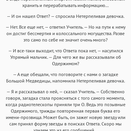
хранить и перерабатывать информацию…
— И он нашел Ответ? — спросила Нетерпеливая девочка.
— Нет. Все еще нет, — ответил Учитель. — Но на пути к нему
он достиг бессмертия и колоссального могущества. Разве
это само по себе не значит очень много?
— И все-таки выходит, что Ответа пока нет, — насупился
Упрямый мальчик. — Для чего же вы рассказывали об
Одержимом?
— А еще обещали, что поговорите с нами о загадке
Большой Медведицы, напомнила Нетерпеливая девочка.
— Я и рассказывал о ней, — сказал Учитель. — Собственно
говоря, загадка стала проясняться с того самого момента,
когда радиотелескопы приняли три О. Ведь это позывные
Одержимого, трижды повторенная первая буква его
имени-прозвища. Может быть, он зажег новую звезду или
сам принял форму звезды в поисках Ответа. Скоро мы
узнаем это из его сообщений…