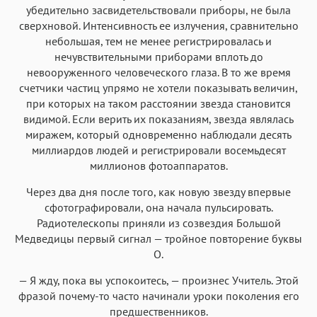
убедительно засвидетельствовали приборы, не была
Аа
Аа
Аа
Аа
сверхновой. Интенсивность ее излучения, сравнительно
Helvetica Neue
Georgia
Arial
Times New Roman
небольшая, тем не менее регистрировалась и
нечувствительными приборами вплоть до
Аа
Аа
Аа
Аа
невооруженного человеческого глаза. В то же время
Menlo
SF Mono
Courier
Courier New
счетчики частиц упрямо не хотели показывать величин,
при которых на таком расстоянии звезда становится
видимой. Если верить их показаниям, звезда являлась
миражем, который одновременно наблюдали десять
миллиардов людей и регистрировали восемьдесят
миллионов фотоаппаратов.
Через два дня после того, как новую звезду впервые
сфотографировали, она начала пульсировать.
Радиотелескопы приняли из созвездия Большой
Медведицы первый сигнал — тройное повторение буквы
О.
— Я жду, пока вы успокоитесь, — произнес Учитель. Этой
фразой почему-то часто начинали уроки поколения его
предшественников.