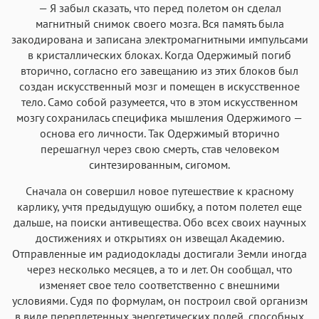
— Я забыл сказать, что перед полетом он сделал
магнитный снимок своего мозга. Вся память была
закодирована и записана электромагнитными импульсами
в кристаллических блоках. Когда Одержимый погиб
вторично, согласно его завещанию из этих блоков был
создан искусственный мозг и помещен в искусственное
тело. Само собой разумеется, что в этом искусственном
мозгу сохранилась специфика мышления Одержимого —
основа его личности. Так Одержимый вторично
перешагнул через свою смерть, став человеком
синтезированным, сигомом.
Сначала он совершил новое путешествие к красному
карлику, учтя предыдущую ошибку, а потом полетел еще
дальше, на поиски антивещества. Обо всех своих научных
достижениях и открытиях он извещал Академию.
Отправленные им радиодоклады достигали Земли иногда
через несколько месяцев, а то и лет. Он сообщал, что
изменяет свое тело соответственно с внешними
условиями. Судя по формулам, он построил свой организм
в виде переплетенных энергетических полей, способных