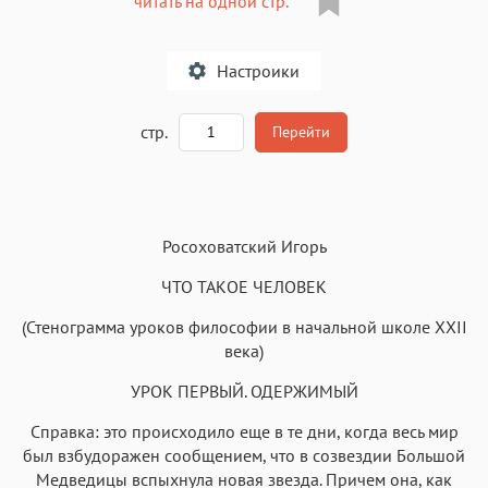
читать на одной стр.
Настроики
A
стр.
Перейти
Текст
Текст
Текст
Текст
Росоховатский Игорь
ЧТО ТАКОЕ ЧЕЛОВЕК
(Стенограмма уроков философии в начальной школе XXII
века)
Аа
Аа
Аа
Аа
УРОК ПЕРВЫЙ. ОДЕРЖИМЫЙ
Roboto
Fira Sans
Garamond
Times
Справка: это происходило еще в те дни, когда весь мир
Аа
Аа
Аа
Аа
был взбудоражен сообщением, что в созвездии Большой
Iowan
SF Serif
New York
San Francisco
Медведицы вспыхнула новая звезда. Причем она, как