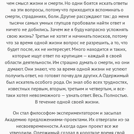
чем смысл жизни и смерти. Но одни боятся искать ответы
на эти вопросы, потому что приходится вспоминать о
смерти, страданиях, боли. Другие рассуждают так: до меня
тысячи самых умных глупцов пробовали найти ответ и
ничего не добились. Зачем же я буду напрасно усложнять
свою жизнь? Третьи не хотят и начинать поисков, потому
что за время одной жизни вопрос не разрешить, а то, что
будет после, их не интересует. Много находится и таких,
которые ищут ответ по крупицам — каждый в своей
области деятельности. Им страшно думать о смерти, но они
думают. Они знают, что за время одной жизни не успеют
получить ответ, но готовят почву для других. А Одержимый
был искатель особого рода. Он знал обо всех трудностях,
известных первым, вторым, третьим и четвертым, и все-
таки хотел невозможного — узнать ответ. Весь. Полностью.
В течение одной своей жизни.
Он стал философом-экспериментатором и засыпал
Академию предложениями-проектами. Их отвергали из-за
несвоевременности. А когда один проект все же
утвердили, Одержимый создал в короткое время свой