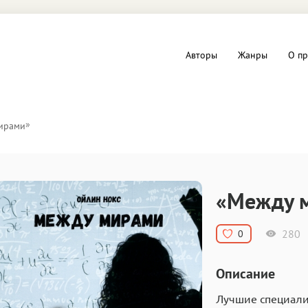
Авторы
Жанры
О пр
вы и Триллеры
Любовные романы
»
ирами
Детское
ная литература
Документальная литератур
«Между 
Драматургия
280
0
дство
Компьютеры и Интернет
Описание
ное
Фольклор
Лучшие специали