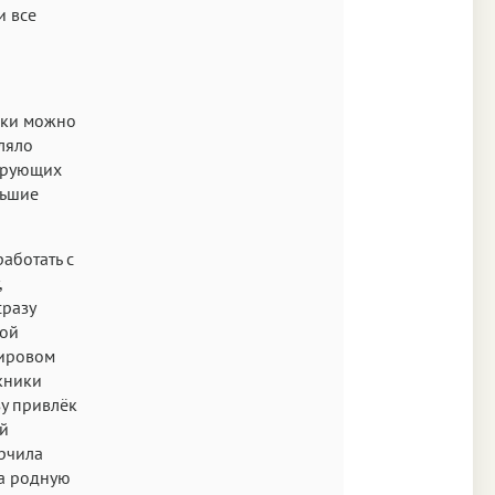
и все
ески можно
ляло
ирующих
льшие
аботать с
,
сразу
ной
мировом
скники
у привлёк
й
орчила
на родную