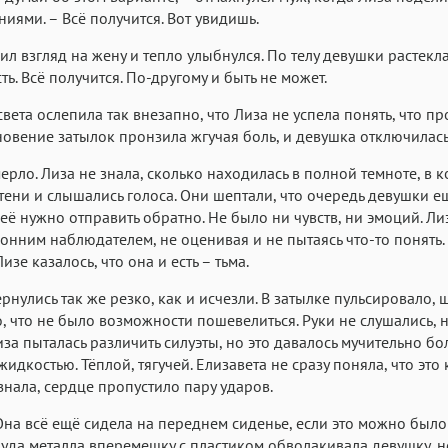
иями. – Всё получится. Вот увидишь.
ил взгляд на жену и тепло улыбнулся. По телу девушки растекл
ть. Всё получится. По-другому и быть не может.
вета ослепила так внезапно, что Лиза не успела понять, что пр
новение затылок пронзила жгучая боль, и девушка отключилась
ерло. Лиза не знала, сколько находилась в полной темноте, в 
тени и слышались голоса. Они шептали, что очередь девушки е
её нужно отправить обратно. Не было ни чувств, ни эмоций. Ли
ронним наблюдателем, не оценивая и не пытаясь что-то понять.
изе казалось, что она и есть – тьма.
ернулись так же резко, как и исчезли. В затылке пульсировало,
о, что не было возможности пошевелиться. Руки не слушались, 
иза пыталась различить силуэты, но это давалось мучительно бол
идкостью. Тёплой, тягучей. Елизавета не сразу поняла, что это 
знала, сердце пропустило пару ударов.
на всё ещё сидела на переднем сиденье, если это можно было
Груда металла вперемешку с пластиком обволакивала девушку, н