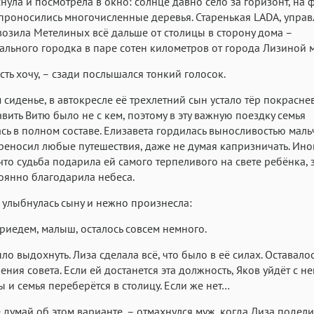
нула и посмотрела в окно: солнце давно село за горизонт, на 
проносились многочисленные деревья. Старенькая LADA, упра
возила Метелиных всё дальше от столицы в сторону дома –
льного городка в паре сотен километров от города Лизиной 
есть хочу, – сзади послышался тонкий голосок.
 сиденье, в автокресле её трехлетний сын устало тёр покрасн
тавить Витю было не с кем, поэтому в эту важную поездку семья
сь в полном составе. Елизавета гордилась выносливостью маль
реносил любые путешествия, даже не думая капризничать. Ино
 что судьба подарила ей самого терпеливого на свете ребёнка, 
оянно благодарила небеса.
 улыбнулась сыну и нежно произнесла:
риедем, малыш, осталось совсем немного.
о выдохнуть. Лиза сделала всё, что было в её силах. Оставалос
ения совета. Если ей достанется эта должность, Яков уйдёт с н
ы и семья переберётся в столицу. Если же нет…
 думай об этом варианте, – отмахнулся муж, когда Лиза подели