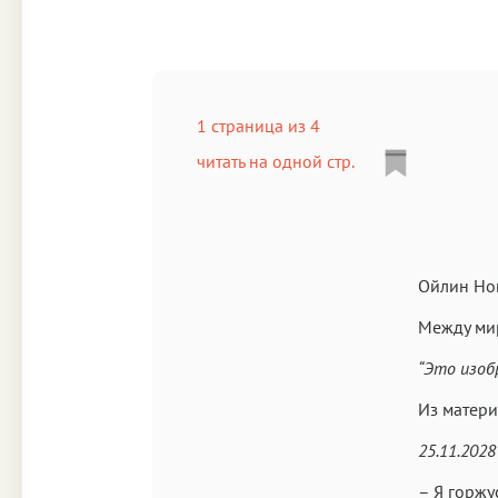
1 страница из 4
читать на одной стр.
Ойлин Но
Между ми
“Это изоб
Из матери
25.11.2028 
– Я горжу