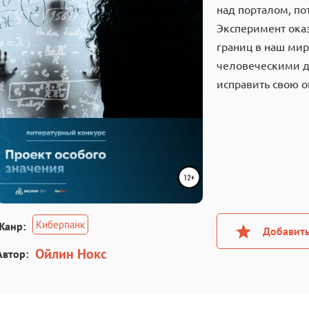
над порталом, п
Эксперимент ока
границ в наш ми
человеческими д
исправить свою о
Киберпанк
Жанр:
Добавить
Ойлин Нокс
Автор: