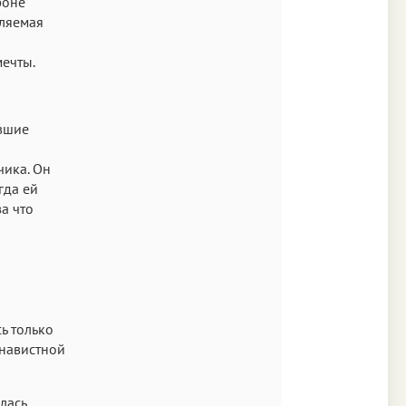
фоне
вляемая
мечты.
евшие
чика. Он
гда ей
за что
ь только
енавистной
лась