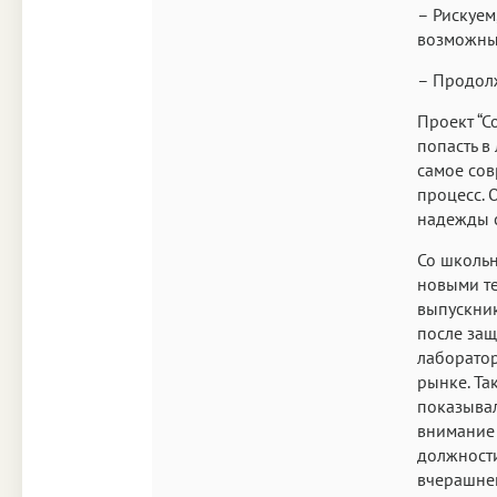
– Рискуем
возможны
– Продолж
Проект “С
попасть в
самое со
процесс. 
надежды с
Со школьн
новыми те
выпускник
после за
лаборатор
рынке. Та
показывал
внимание 
должности
вчерашнег