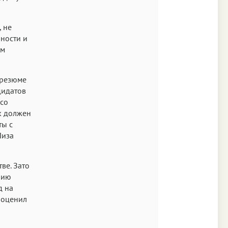
Times
Аа
, не
бности и
New York
ым
Аа
s New Roman
 резюме
Аа
дидатов
 со
SF Mono
к должен
ты с
Лиза
ве. Зато
нию
д на
 оценил