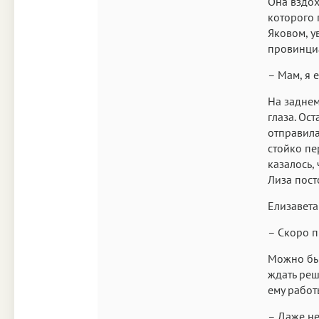
Она вздох
которого 
Яковом, у
провинциа
– Мам, я 
На заднем
глаза. Ос
отправила
стойко пе
казалось,
Лиза пост
Елизавета
– Скоро п
Можно был
ждать реш
ему работ
– Даже не