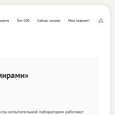
оекте
Топ-100
Сейчас читают
Мне повезет!
а
мирами»
сты испытательной лаборатории работают