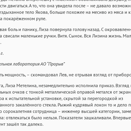
ти двигаться. А то, что она увидела после – не давало возмож
ездыханное тело Якова, больше похожее на месиво из мяса и к
а покарёженном руле.
ая боль и панику, Лиза повернула голову назад. С окровавлен
а свисали маленькие ручки. Витя. Сынок. Вся Лизина жизнь. М
.
г.
ьная лаборатория АО “Прорыв”
ть мощность, – скомандовал Лев, не отрывая взгляд от приборо
га, Лиза Метелина, незамедлительно исполнила приказ. Взгляд
ьных очков с тонкой металлической оправой метался от экран
а к испытательной установке, скрытой за перегородкой из
нного закалённого стекла. Рыжий кудрявый локон то и дело п
го сорокалетняя сотрудница – инженер высшей категории, зам
а: отвлекаться было нельзя. Показатели зашкаливали. Впервые
нт зашёл так далеко.