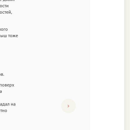
ности
остей,
ного
алыш тоже
в.
 поверх
а
адал на
етно