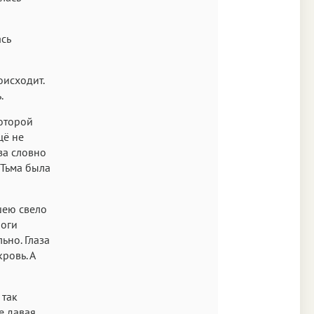
ась
оисходит.
.
которой
щё не
за словно
 Тьма была
 шею свело
ноги
ьно. Глаза
кровь. А
 так
е давая