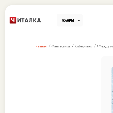
ЖАНРЫ
Фантастика
Детекти
«
Главная
Фантастика
Киберпанк
Между м
Приключения
Проза
Наука, Образование
Справоч
Религия и духовность
Поэзия
Юмор
Домово
Деловая литература
Старин