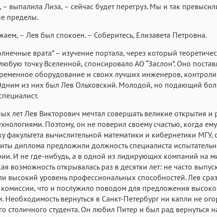
, – выпалила Лиза, – сейчас будет перегруз. Мы и так превысил
е пределы.
аем, – Лев был спокоен. – Соберитесь, Елизавета Петровна.
олнечные врата” – изучение портала, через который теоретич
 любую точку Вселенной, спонсировало АО “Заслон”. Оно постав
временное оборудование и своих лучших инженеров, контрол
Одним из них был Лев Ольховский. Молодой, но подающий бо
пециалист.
ых лет Лев Викторович мечтал совершать великие открытия и р
хнологиями. Поэтому, он не поверил своему счастью, когда ему
у факультета вычислительной математики и кибернетики МГУ, 
щиты диплома предложили должность специалиста испытатель
ии. И не где-нибудь, а в одной из лидирующих компаний на 
кая возможность открывалась раз в десятки лет: не часто выпу
и высокий уровень профессиональных способностей. Лев сраз
комиссии, что и послужило поводом для предложения высоко
. Необходимость вернуться в Санкт-Петербург ни капли не ог
о столичного студента. Он любил Питер и был рад вернуться 