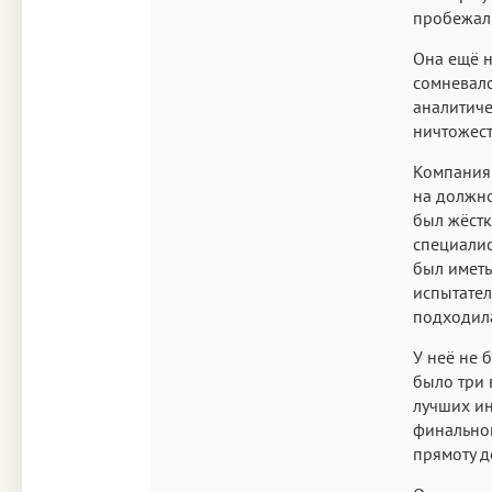
пробежал
Она ещё н
сомневалс
аналитиче
ничтожест
Компания 
на должно
был жёстк
специалис
был иметь
испытател
подходила
У неё не 
было три 
лучших ин
финальном
прямоту д