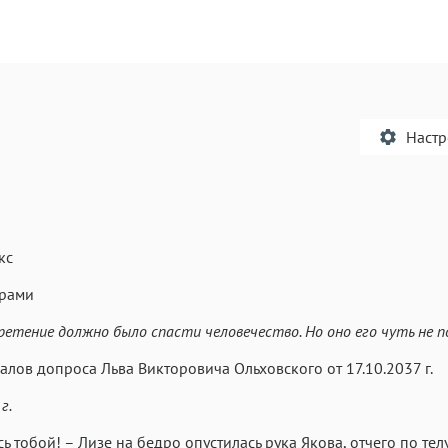
Наст
кс
Текст
Текст
Текст
Те
рами
ретение должно было спасти человечество. Но оно его чуть не по
алов допроса Льва Викторовича Ольховского от 17.10.2037 г.
г.
Аа
Аа
Аа
сь тобой! – Лизе на бедро опустилась рука Якова, отчего по те