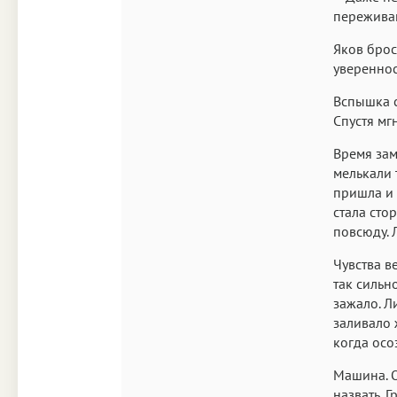
переживан
Яков брос
увереннос
Вспышка с
Спустя мг
Время зам
мелькали 
пришла и 
стала сто
повсюду. Л
Чувства в
так сильн
зажало. Л
заливало ж
когда осо
Машина. О
назвать. 