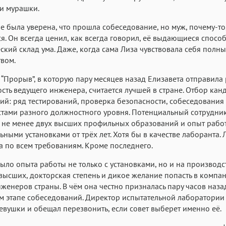
Roboto
Fira Sans
и мурашки.
Garamond
Аа
Аа
Аа
е была уверена, что прошла собеседование, но муж, почему-то
я. Он всегда ценил, как всегда говорил, её выдающиеся спосо
Iowan
SF Serif
San Francisco
ский склад ума. Даже, когда сама Лиза чувствовала себя полн
Аа
Аа
Аа
вом.
Helvetica Neue
Georgia
Arial
Time
“Прорыв”, в которую пару месяцев назад Елизавета отправила
Аа
Аа
Аа
сть ведущего инженера, считается лучшей в стране. Отбор кан
ий: ряд тестирований, проверка безопасности, собеседования
Menlo
Courier
Courier New
тами разного должностного уровня. Потенциальный сотрудни
 не менее двух высших профильных образований и опыт рабо
ьными установками от трёх лет. Хотя бы в качестве лаборанта. 
 по всем требованиям. Кроме последнего.
было опыта работы не только с установками, но и на производст
высших, докторская степень и дикое желание попасть в компа
женеров страны. В чём она честно призналась пару часов наза
 этапе собеседований. Директор испытательной лаборатории
евушки и обещал перезвонить, если совет выберет именно её.