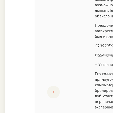
возможнос
дышать. Б
обвисло н
Преодолев
автокресл
был мёртв
13.06.2036 
Испытател
– Увеличи
Его колле
прямоугол
компьютер
бронирова
лоб, отче
нервничал
экспериме