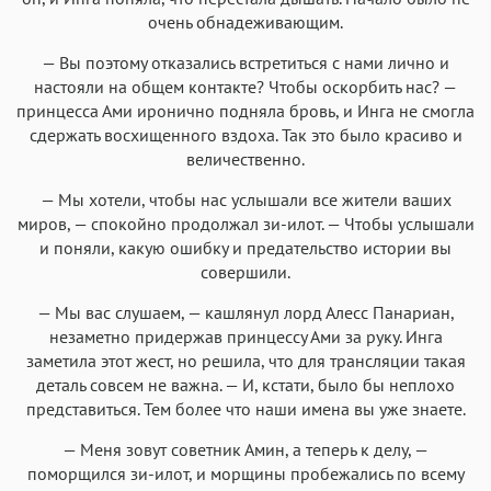
очень обнадеживающим.
— Вы поэтому отказались встретиться с нами лично и
настояли на общем контакте? Чтобы оскорбить нас? —
принцесса Ами иронично подняла бровь, и Инга не смогла
сдержать восхищенного вздоха. Так это было красиво и
величественно.
— Мы хотели, чтобы нас услышали все жители ваших
миров, — спокойно продолжал зи-илот. — Чтобы услышали
и поняли, какую ошибку и предательство истории вы
совершили.
— Мы вас слушаем, — кашлянул лорд Алесс Панариан,
незаметно придержав принцессу Ами за руку. Инга
заметила этот жест, но решила, что для трансляции такая
деталь совсем не важна. — И, кстати, было бы неплохо
представиться. Тем более что наши имена вы уже знаете.
— Меня зовут советник Амин, а теперь к делу, —
поморщился зи-илот, и морщины пробежались по всему