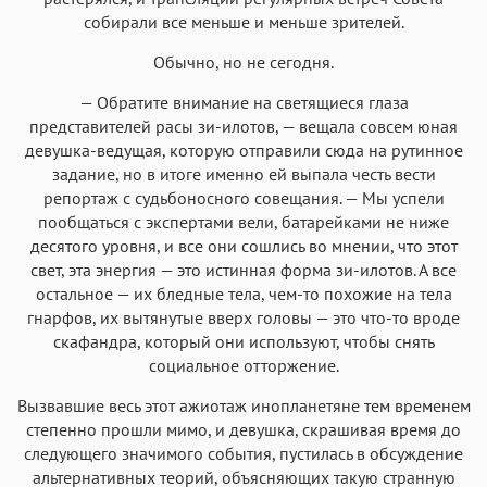
Аа
Аа
Аа
Аа
собирали все меньше и меньше зрителей.
Iowan
SF Serif
New York
San Francisco
Обычно, но не сегодня.
Аа
Аа
Аа
Аа
— Обратите внимание на светящиеся глаза
Helvetica Neue
Georgia
Arial
Times New Roman
представителей расы зи-илотов, — вещала совсем юная
девушка-ведущая, которую отправили сюда на рутинное
Аа
Аа
Аа
Аа
задание, но в итоге именно ей выпала честь вести
Menlo
SF Mono
Courier
Courier New
репортаж с судьбоносного совещания. — Мы успели
пообщаться с экспертами вели, батарейками не ниже
десятого уровня, и все они сошлись во мнении, что этот
свет, эта энергия — это истинная форма зи-илотов. А все
остальное — их бледные тела, чем-то похожие на тела
гнарфов, их вытянутые вверх головы — это что-то вроде
скафандра, который они используют, чтобы снять
социальное отторжение.
Вызвавшие весь этот ажиотаж инопланетяне тем временем
степенно прошли мимо, и девушка, скрашивая время до
следующего значимого события, пустилась в обсуждение
альтернативных теорий, объясняющих такую странную