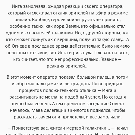
Инга замолчала, ожидая реакции своего оператора,
который отслеживал отклик зрителей на эфир в режиме
онлайн. Вообще, героев войны ругать не принято,
особенно таких, как лорд Земли, кто официально стал
одним из спасителей галактики. Но, с другой стороны, тот,
кто сможет скинуть их с вершины, получит такую славу… А
об Огневе в последнее время действительно было немало
нелестных отзывов, вот Инга и рискнула. Плевать на всех,
кто считает, что это непрофессионально. Главное —
реакция зрителей…
В этот момент оператор показал большой палец, а потом
изобразил пальцами число тридцать. Плюс тридцать
процентов положительного отклика — Инга и
рассчитывать не могла на подобный успех. Но сегодня
точно был ее день. А тем временем заседание Совета
началось, глава делегации зи-илотов поднялся, чтобы
рассказать, зачем они прилетели, и все замолчали.
— Приветствую вас, жители мертвой галактики… — начал
он, и Инга поняла, что перестала дышать. Начало было не