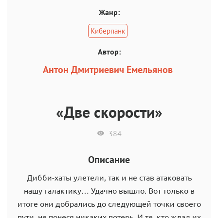
Жанр:
Киберпанк
Автор:
Антон Дмитриевич Емельянов
«Две скорости»
384
Описание
Дибби-хаты улетели, так и не став атаковать
нашу галактику… Удачно вышло. Вот только в
итоге они добрались до следующей точки своего
пути, не понеся никаких потерь. И те, кто ждал их