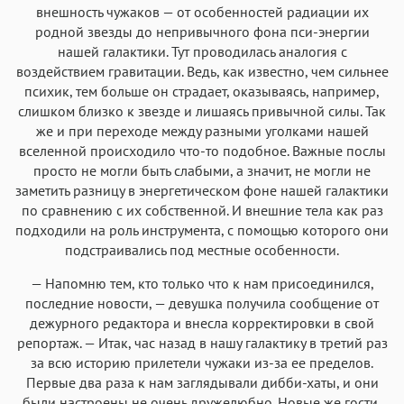
внешность чужаков — от особенностей радиации их
родной звезды до непривычного фона пси-энергии
нашей галактики. Тут проводилась аналогия с
воздействием гравитации. Ведь, как известно, чем сильнее
психик, тем больше он страдает, оказываясь, например,
слишком близко к звезде и лишаясь привычной силы. Так
же и при переходе между разными уголками нашей
вселенной происходило что-то подобное. Важные послы
просто не могли быть слабыми, а значит, не могли не
заметить разницу в энергетическом фоне нашей галактики
по сравнению с их собственной. И внешние тела как раз
подходили на роль инструмента, с помощью которого они
подстраивались под местные особенности.
— Напомню тем, кто только что к нам присоединился,
последние новости, — девушка получила сообщение от
дежурного редактора и внесла корректировки в свой
репортаж. — Итак, час назад в нашу галактику в третий раз
за всю историю прилетели чужаки из-за ее пределов.
Первые два раза к нам заглядывали дибби-хаты, и они
были настроены не очень дружелюбно. Новые же гости,