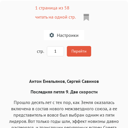
1 страница из 58
читать на одной стр.
Настроики
A
стр.
Перейти
Текст
Текст
Текст
Текст
Антон Емельянов, Сергей Савинов
Последняя петля 9. Две скорости
Прошло десять лет с тех пор, как Земля оказалась
включена в состав нового межзвездного союза, а ее
Аа
Аа
Аа
Аа
представитель и вовсе был выбран одним из пяти
лидеров. Вот только годы шли, эффект новизны давно
Roboto
Fira Sans
Garamond
Times
растерялся, и трансляции регулярных встреч Совета