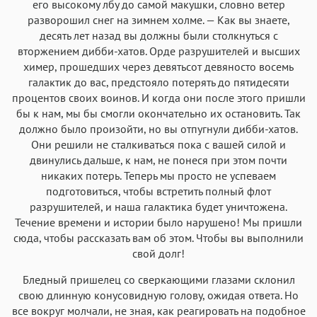
его высокому лбу до самой макушки, словно ветер
разворошил снег на зимнем холме. — Как вы знаете,
десять лет назад вы должны были столкнуться с
вторжением дибби-хатов. Орде разрушителей и высших
химер, прошедших через девятьсот девяносто восемь
галактик до вас, предстояло потерять до пятидесяти
процентов своих воинов. И когда они после этого пришли
бы к нам, мы бы смогли окончательно их остановить. Так
должно было произойти, но вы отпугнули дибби-хатов.
Они решили не сталкиваться пока с вашей силой и
двинулись дальше, к нам, не понеся при этом почти
никаких потерь. Теперь мы просто не успеваем
подготовиться, чтобы встретить полный флот
разрушителей, и наша галактика будет уничтожена.
Течение времени и истории было нарушено! Мы пришли
сюда, чтобы рассказать вам об этом. Чтобы вы выполнили
свой долг!
Бледный пришелец со сверкающими глазами склонил
свою длинную конусовидную голову, ожидая ответа. Но
все вокруг молчали, не зная, как реагировать на подобное