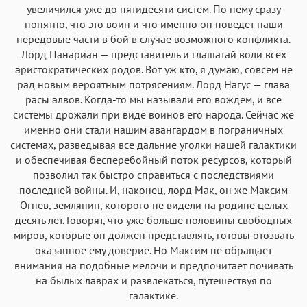
увеличился уже до пятидесяти систем. По нему сразу
понятно, что это воин и что именно он поведет наши
передовые части в бой в случае возможного конфликта.
Лорд Панариан — представитель и глашатай воли всех
аристократических родов. Вот уж кто, я думаю, совсем не
рад новым вероятным потрясениям. Лорд Нагус — глава
расы алвов. Когда-то мы называли его вождем, и все
системы дрожали при виде воинов его народа. Сейчас же
именно они стали нашим авангардом в пограничных
системах, разведывая все дальние уголки нашей галактики
и обеспечивая бесперебойный поток ресурсов, который
позволил так быстро справиться с последствиями
последней войны. И, наконец, лорд Мак, он же Максим
Огнев, землянин, которого не видели на родине целых
десять лет. Говорят, что уже больше половины свободных
миров, которые он должен представлять, готовы отозвать
оказанное ему доверие. Но Максим не обращает
внимания на подобные мелочи и предпочитает почивать
на былых лаврах и развлекаться, путешествуя по
галактике.