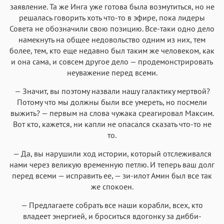
заявление. Та же Инга уже готова была возмутиться, но не
решалась говорить хоть что-то в эфире, пока лидеры
Совета не обозначили свою позицию. Все-таки одно дело
намекнуть на общее недовольство одним из них, тем
более, тем, кто еще недавно был таким же человеком, как
и она сама, и совсем другое дело — продемонстрировать
неуважение перед всеми.
— Значит, вы поэтому назвали нашу галактику мертвой?
Потому что мы должны были все умереть, но посмели
выжить? — первым на слова чужака среагировал Максим.
Вот кто, кажется, ни капли не опасался сказать что-то не
то.
— Да, вы нарушили ход истории, который отслеживался
нами через великую временную петлю. И теперь ваш долг
перед всеми — исправить ее, — зи-илот Амин был все так
же спокоен.
— Предлагаете собрать все наши корабли, всех, кто
владеет энергией, и броситься вдогонку за дибби-