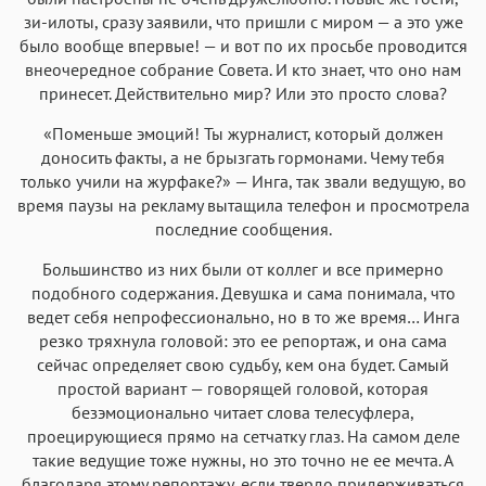
зи-илоты, сразу заявили, что пришли с миром — а это уже
было вообще впервые! — и вот по их просьбе проводится
внеочередное собрание Совета. И кто знает, что оно нам
принесет. Действительно мир? Или это просто слова?
«Поменьше эмоций! Ты журналист, который должен
доносить факты, а не брызгать гормонами. Чему тебя
только учили на журфаке?» — Инга, так звали ведущую, во
время паузы на рекламу вытащила телефон и просмотрела
последние сообщения.
Большинство из них были от коллег и все примерно
подобного содержания. Девушка и сама понимала, что
ведет себя непрофессионально, но в то же время… Инга
резко тряхнула головой: это ее репортаж, и она сама
сейчас определяет свою судьбу, кем она будет. Самый
простой вариант — говорящей головой, которая
безэмоционально читает слова телесуфлера,
проецирующиеся прямо на сетчатку глаз. На самом деле
такие ведущие тоже нужны, но это точно не ее мечта. А
благодаря этому репортажу, если твердо придерживаться