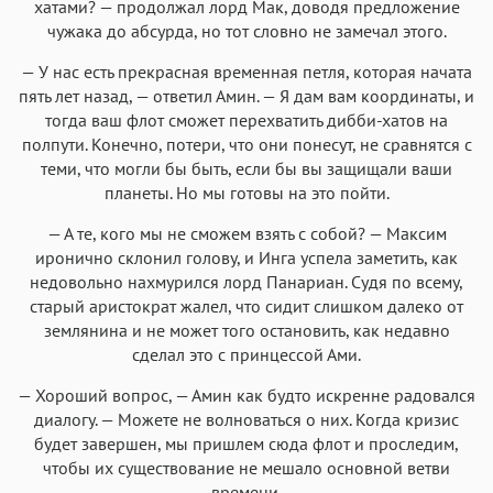
хатами? — продолжал лорд Мак, доводя предложение
чужака до абсурда, но тот словно не замечал этого.
— У нас есть прекрасная временная петля, которая начата
пять лет назад, — ответил Амин. — Я дам вам координаты, и
тогда ваш флот сможет перехватить дибби-хатов на
полпути. Конечно, потери, что они понесут, не сравнятся с
теми, что могли бы быть, если бы вы защищали ваши
планеты. Но мы готовы на это пойти.
— А те, кого мы не сможем взять с собой? — Максим
иронично склонил голову, и Инга успела заметить, как
недовольно нахмурился лорд Панариан. Судя по всему,
старый аристократ жалел, что сидит слишком далеко от
землянина и не может того остановить, как недавно
сделал это с принцессой Ами.
— Хороший вопрос, — Амин как будто искренне радовался
диалогу. — Можете не волноваться о них. Когда кризис
будет завершен, мы пришлем сюда флот и проследим,
чтобы их существование не мешало основной ветви
времени.