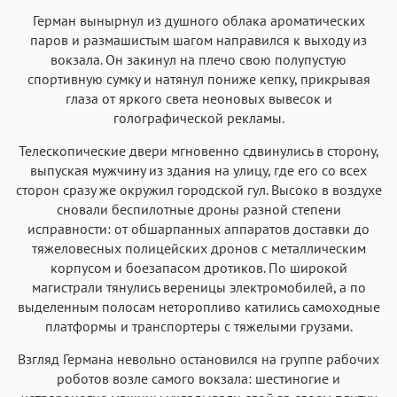
Герман вынырнул из душного облака ароматических
паров и размашистым шагом направился к выходу из
вокзала. Он закинул на плечо свою полупустую
спортивную сумку и натянул пониже кепку, прикрывая
глаза от яркого света неоновых вывесок и
голографической рекламы.
Телескопические двери мгновенно сдвинулись в сторону,
выпуская мужчину из здания на улицу, где его со всех
сторон сразу же окружил городской гул. Высоко в воздухе
сновали беспилотные дроны разной степени
исправности: от обшарпанных аппаратов доставки до
тяжеловесных полицейских дронов с металлическим
корпусом и боезапасом дротиков. По широкой
магистрали тянулись вереницы электромобилей, а по
выделенным полосам неторопливо катились самоходные
платформы и транспортеры с тяжелыми грузами.
Взгляд Германа невольно остановился на группе рабочих
роботов возле самого вокзала: шестиногие и