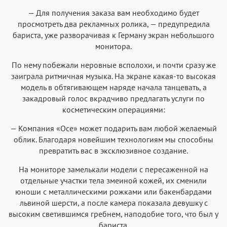
— Для получения заказа вам необходимо будет
просмотреть два рекламных ролика, — предупредила
бариста, уже разворачивая к Герману экран небольшого
монитора.
По нему побежали неровные всполохи, и почти сразу же
заиграла ритмичная музыка. На экране какая-то высокая
модель в обтягивающем наряде начала танцевать, а
закадровый голос вкрадчиво предлагать услуги по
косметическим операциями:
— Компания «Осе» может подарить вам любой желаемый
облик. Благодаря новейшим технологиям мы способны
превратить вас в эксклюзивное создание.
На мониторе замелькали модели с пересаженной на
отдельные участки тела змеиной кожей, их сменили
юноши с металлическими рожками или бакенбардами
львиной шерсти, а после камера показала девушку с
высоким светившимся гребнем, наподобие того, что был у
бариста.