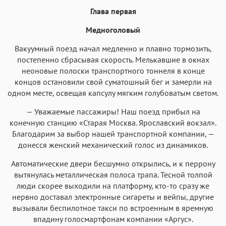
Аа
Аа
Аа
Аа
Глава первая
Roboto
Fira Sans
Garamond
Times
Медноголовый
Аа
Аа
Аа
Аа
Вакуумный поезд начал медленно и плавно тормозить,
Iowan
SF Serif
New York
San Francisco
постепенно сбрасывая скорость. Мелькавшие в окнах
Аа
Аа
Аа
Аа
неоновые полоски транспортного тоннеля в конце
концов остановили свой суматошный бег и замерли на
Helvetica Neue
Georgia
Arial
Times New Roman
одном месте, освещая капсулу мягким голубоватым светом.
Аа
Аа
Аа
Аа
— Уважаемые пассажиры! Наш поезд прибыл на
Menlo
SF Mono
Courier
Courier New
конечную станцию «Старая Москва. Ярославский вокзал».
Благодарим за выбор нашей транспортной компании, —
донесся женский механический голос из динамиков.
Автоматические двери бесшумно открылись, и к перрону
вытянулась металлическая полоса трапа. Тесной толпой
люди скорее выходили на платформу, кто-то сразу же
нервно доставал электронные сигареты и вейпы, другие
вызывали беспилотное такси по встроенным в яремную
впадину голосмартфонам компании «Аргус».