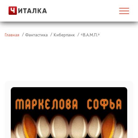
«
»
Главная
Фантастика
Киберпанк
В.А.М.П.