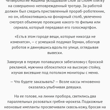
четвероногие машины укладывали слой за слоем плитку
на совершенно неповрежденный тротуар. За работой
должен был следить приставленный прораб-роботехник,
но он, облокотившись на фонарный столб, увлеченно
смотрел объемную проекцию какого-то фильма или
сериала, который передавал его голосмартфон.
«Есть в этом городе вещи, которые никогда не
изменятся», — с усмешкой подумал Герман, обогнув
роботов и двинувшись вдоль по улице, оглядывая
вывески.
Завернув в первую попавшуюся забегаловку с броской
рекламой, мужчина облокотился на высокую стойку,
изучая висевшие под потолком мониторы с меню.
— Что будете заказывать? — Возле кассы мгновенно
оказалась улыбчивая девушка.
На ее голове, на линии пробора, светились два
параллельных розоватых гребня-ирокеза. Подкожные
неоновые импланты просвечивали сквозь кожу, бросая на