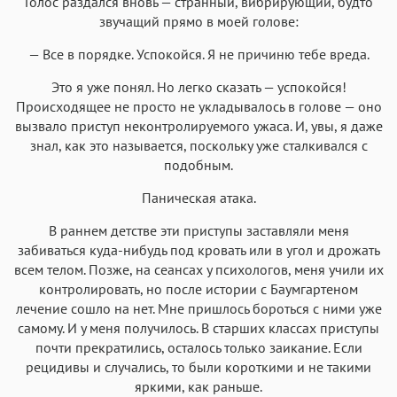
Голос раздался вновь — странный, вибрирующий, будто
звучащий прямо в моей голове:
— Все в порядке. Успокойся. Я не причиню тебе вреда.
Это я уже понял. Но легко сказать — успокойся!
Происходящее не просто не укладывалось в голове — оно
вызвало приступ неконтролируемого ужаса. И, увы, я даже
знал, как это называется, поскольку уже сталкивался с
подобным.
Паническая атака.
В раннем детстве эти приступы заставляли меня
забиваться куда-нибудь под кровать или в угол и дрожать
всем телом. Позже, на сеансах у психологов, меня учили их
контролировать, но после истории с Баумгартеном
лечение сошло на нет. Мне пришлось бороться с ними уже
самому. И у меня получилось. В старших классах приступы
почти прекратились, осталось только заикание. Если
рецидивы и случались, то были короткими и не такими
яркими, как раньше.