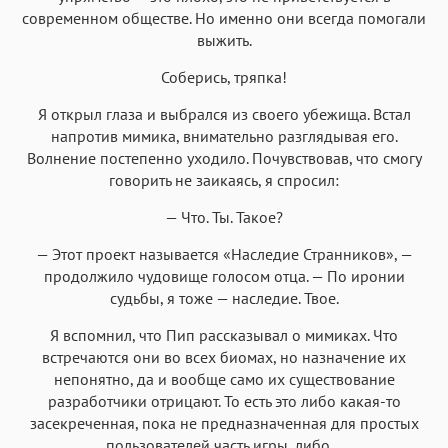
современном обществе. Но именно они всегда помогали
выжить.
Соберись, тряпка!
Я открыл глаза и выбрался из своего убежища. Встал
напротив мимика, внимательно разглядывая его.
Волнение постепенно уходило. Почувствовав, что смогу
говорить не заикаясь, я спросил:
— Что. Ты. Такое?
— Этот проект называется «Наследие Странников», —
продолжило чудовище голосом отца. — По иронии
судьбы, я тоже — наследие. Твое.
Я вспомнил, что Пип рассказывал о мимиках. Что
встречаются они во всех биомах, но назначение их
непонятно, да и вообще само их существование
разработчики отрицают. То есть это либо какая-то
засекреченная, пока не предназначенная для простых
пользователей часть игры, либо…