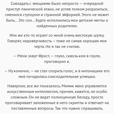
Совладать с эмоциями было непросто — очередной
приступ панической атаки, не успев толком разразиться,
сменился ступором и странной эйфорией. Этого не может
быть… Это сон… Будто исполнились мои детские мечты о
найденных родителях.
Или же кто-то играет со мной очень жестокую шутку.
Говорят, недоверчивость — тоже не самая хорошая моя
черта. Но я так не считаю.
— Меня зовут Фрост, — глухо, сквозь ком в горле,
проговорил я.
— Ну конечно, — не стал спорить голос, и в интонациях его
мне почудилась снисходительная усмешка.
Наверное, все же показалось. Мимик явно управляется
искусственным интеллектом, причем, кажется, не особо
сложным. Он не ведет полноценную беседу, просто
проговаривает заложенные в него скрипты и отвечает на
поставленные вопросы. Так что нужно спрашивать.