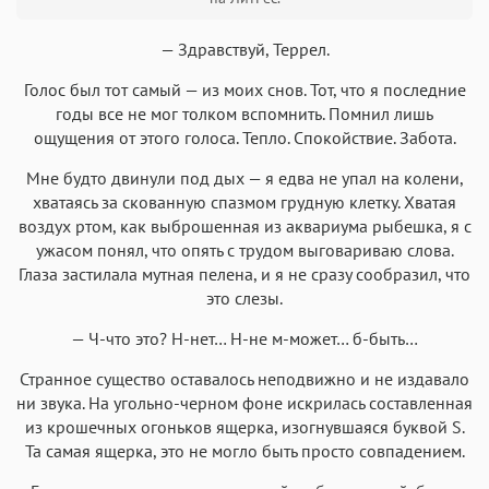
— Здравствуй, Террел.
Голос был тот самый — из моих снов. Тот, что я последние
Аа
Аа
Аа
Аа
годы все не мог толком вспомнить. Помнил лишь
ощущения от этого голоса. Тепло. Спокойствие. Забота.
Roboto
Fira Sans
Garamond
Times
Аа
Аа
Аа
Мне будто двинули под дых — я едва не упал на колени,
Аа
хватаясь за скованную спазмом грудную клетку. Хватая
Iowan
SF Serif
New York
San Francisco
воздух ртом, как выброшенная из аквариума рыбешка, я с
Аа
Аа
ужасом понял, что опять с трудом выговариваю слова.
Аа
Аа
Глаза застилала мутная пелена, и я не сразу сообразил, что
Helvetica Neue
Georgia
Arial
Times New Roman
это слезы.
Аа
Аа
Аа
Аа
— Ч-что это? Н-нет… Н-не м-может… б-быть…
Menlo
SF Mono
Courier
Courier New
Странное существо оставалось неподвижно и не издавало
ни звука. На угольно-черном фоне искрилась составленная
из крошечных огоньков ящерка, изогнувшаяся буквой S.
Та самая ящерка, это не могло быть просто совпадением.