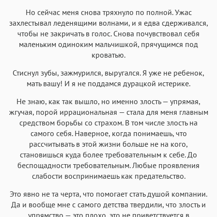
Но сейчас меня снова тряхнуло по полной. Ужас
захлестывал леденящими волнами, и я едва сдерживался,
чтобы не закричать в голос. Снова почувствовал себя
маленьким одиноким мальчишкой, прячущимся под
кроватью.
Стиснул зубы, зажмурился, выругался. Я уже не ребенок,
мать вашу! И я не поддамся дурацкой истерике.
Не знаю, как так вышло, но именно злость — упрямая,
жгучая, порой иррациональная — стала для меня главным
средством борьбы со страхом. В том числе злость на
самого себя. Наверное, когда понимаешь, что
рассчитывать в этой жизни больше не на кого,
становишься куда более требовательным к себе. До
беспощадности требовательным. Любые проявления
слабости воспринимаешь как предательство.
Это явно не та черта, что помогает стать душой компании.
Да и вообще мне с самого детства твердили, что злость и
упрямство — это плохо, это не приветствуется в