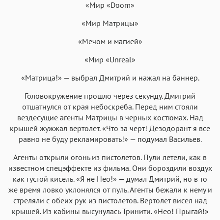
«Мир «Doom»
«Мир Матрицы»
«Мечом и магией»
«Мир «Unreal»
«Матрица!» — выбрал Дмитрий и нажал на баннер.
Головокружение прошло через секунду. Дмитрий
отшатнулся от края небоскреба. Перед ним стояли
вездесущие агенты Матрицы в черных костюмах. Над
крышей жужжал вертолет. «Что за черт! Дезодорант я все
равно не буду рекламировать!» — подумал Васильев.
Агенты открыли огонь из пистолетов. Пули летели, как в
известном спецэффекте из фильма. Они бороздили воздух
как густой кисель. «Я не Нео!» — думал Дмитрий, но в то
же время ловко уклонялся от пуль. Агенты бежали к нему и
стреляли с обеих рук из пистолетов. Вертолет висел над
крышей. Из кабины высунулась Тринити. «Нео! Прыгай!»