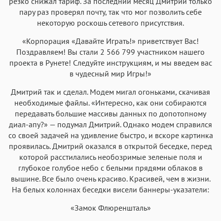
резко снижал тариф. За последний месяц Дмитрий только
пару раз проверял почту, так что мог позволить себе
некоторую роскошь сетевого присутствия.
«Корпорация «Давайте Играть!» приветствует Вас!
Поздравляем! Вы стали 2 566 799 участником нашего
проекта в Рунете! Следуйте инструкциям, и мы введем вас
в чудесный мир Игры!»
Дмитрий так и сделал. Модем мигал огоньками, скачивая
необходимые файлы. «Интересно, как они собираются
передавать большие массивы данных по допотопному
диал-апу?» — подумал Дмитрий. Однако модем справился
со своей задачей на удивление быстро, и вскоре картинка
проявилась. Дмитрий оказался в открытой беседке, перед
которой расстилались необозримые зеленые поля и
глубокое голубое небо с белыми прядями облаков в
вышине. Все было очень красиво. Красивей, чем в жизни.
На белых колоннах беседки висели баннеры-указатели:
«Замок Флюреншталь»