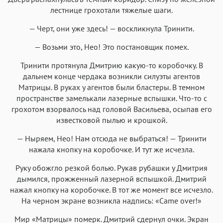
лестнице грохотали тяжелые шаги.
— Черт, они уже здесь! — воскликнула Тринити.
— Возьми это, Нео! Это постановщик помех.
Тринити протянула Дмитрию какую-то коробочку. В
дальнем конце чердака возникли силуэты агентов
Матрицы. В руках у агентов были бластеры. В темном
пространстве замелькали лазерные вспышки. Что-то с
грохотом взорвалось над головой Васильева, осыпав его
известковой пылью и крошкой.
— Ныряем, Нео! Нам отсюда не выбраться! — Тринити
нажала кнопку на коробочке. И тут же исчезла.
Руку обожгло резкой болью. Рукав рубашки у Дмитрия
дымился, прожженный лазерной вспышкой. Дмитрий
нажал кнопку на коробочке. В тот же момент все исчезло.
На черном экране возникла надпись: «Came over!»
Мир «Матрицы» померк. Дмитрий сдернул очки. Экран