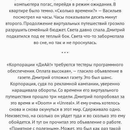
компьютера погас, перейдя в режим ожидания. В
квартире было темно. «Сколько времени?» — Васильев
посмотрел на часы. Часы показывали десять минут
второго. Продолжение виртуальных путешествий грозило
разрушить семейный бюджет. Света давно спала. Дмитрий
подкатился под ее теплый бок. Света что-то забормотала
во сне, но так и не проснулась.
* * *
«Корпорации «ДиАй!» требуются тестеры программного
обеспечения. Оплата высокая», — гласило объявление в
газете. Дмитрий отложил газету. Это был шанс.
Корпорация, судя по рекламной кампании, уверенно
наращивала обороты. Со времени его виртуального
путешествия прошло три недели. Дмитрий попробовал за
это время и «Doom» и «Unreal». И ему очень хотелось
снова и снова окунуться в этот мир. Сдерживало одно.
Неизвестно, на сколько он уйдет туда и во сколько это ему
обойдется. И тут он прочитал это объявление о работе.
«Приятное с полезным». Может, это был как раз такой