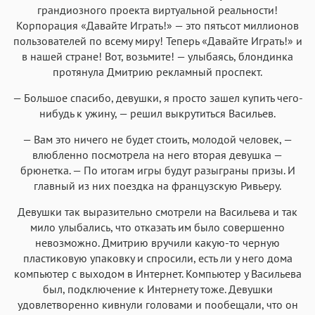
грандиозного проекта виртуальной реальности!
Корпорация «Давайте Играть!» — это пятьсот миллионов
пользователей по всему миру! Теперь «Давайте Играть!» и
в нашей стране! Вот, возьмите! — улыбаясь, блондинка
протянула Дмитрию рекламный проспект.
— Большое спасибо, девушки, я просто зашел купить чего-
нибудь к ужину, — решил выкрутиться Васильев.
— Вам это ничего не будет стоить, молодой человек, —
влюбленно посмотрела на него вторая девушка —
брюнетка. — По итогам игры будут разыграны призы. И
главный из них поездка на французскую Ривьеру.
Девушки так выразительно смотрели на Васильева и так
мило улыбались, что отказать им было совершенно
невозможно. Дмитрию вручили какую-то черную
пластиковую упаковку и спросили, есть ли у него дома
компьютер с выходом в Интернет. Компьютер у Васильева
был, подключение к Интернету тоже. Девушки
удовлетворенно кивнули головами и пообещали, что он