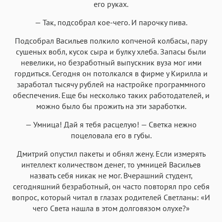
его руках.
— Так, подсобрал кое-чего. И парочку пива.
Подсобрал Васильев полкило копченой колбасы, пару
сушеных вобл, кусок сыра и булку хлеба. Запасы были
невелики, но безработный выпускник вуза мог ими
гордиться. Сегодня он потолкался в фирме у Кирилла и
заработал тысячу рублей на настройке программного
обеспечения. Еще бы несколько таких работодателей, и
можно было бы прожить на эти заработки.
— Умница! Дай я тебя расцелую! — Светка нежно
поцеловала его в губы.
Дмитрий опустил пакеты и обнял жену. Если измерять
интеллект количеством денег, то умницей Васильев
назвать себя никак не мог. Вчерашний студент,
сегодняшний безработный, он часто повторял про себя
вопрос, который читал в глазах родителей Светланы: «И
чего Света нашла в этом долговязом олухе?»