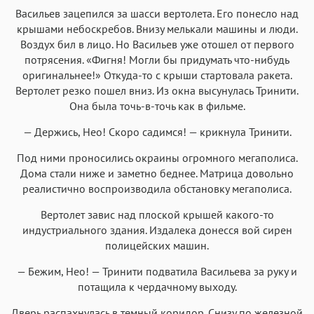
Васильев зацепился за шасси вертолета. Его понесло над
крышами небоскребов. Внизу мелькали машины и люди.
Воздух бил в лицо. Но Васильев уже отошел от первого
потрясения. «Фигня! Могли бы придумать что-нибудь
оригинальнее!» Откуда-то с крыши стартовала ракета.
Вертолет резко пошел вниз. Из окна высунулась Тринити.
Она была точь-в-точь как в фильме.
— Держись, Нео! Скоро садимся! — крикнула Тринити.
Под ними проносились окраины огромного мегаполиса.
Дома стали ниже и заметно беднее. Матрица довольно
реалистично воспроизводила обстановку мегаполиса.
Вертолет завис над плоской крышей какого-то
индустриального здания. Издалека донесся вой сирен
полицейских машин.
— Бежим, Нео! — Тринити подватила Васильева за руку и
потащила к чердачному выходу.
Дверь распахнулась в темный коридор. Снизу по железной