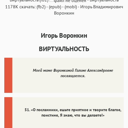
1178K
скачать:
(fb2)
-
(epub)
-
(mobi)
-
Игорь Владимирович
Воронкин
Игорь Воронкин
Аа
Аа
Аа
Аа
Roboto
Fira Sans
Garamond
Times
ВИРТУАЛЬНОСТЬ
Аа
Аа
Аа
Аа
Iowan
SF Serif
New York
San Francisco
Моей маме Воронкиной Галине Александровне
Аа
Аа
Аа
Аа
посвящается.
Helvetica Neue
Georgia
Arial
Times New Roman
Аа
Аа
Аа
Аа
Menlo
SF Mono
Courier
Courier New
51. «O посланники, ешьте приятное и творите благое,
поистине, Я знаю, что вы делаете!»