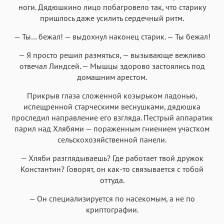
ноги. Дядюшкино лицо побагровело так, что старику
пришлось даже усилить сердечный ритм.
— Ты… бежал! — выдохнул наконец старик. — Ты бежал!
— Я просто решил размяться, — вызывающе вежливо
отвечал Линдсей. — Мышцы здорово застоялись под
домашним арестом.
Прикрыв глаза сложенной козырьком ладонью,
испещренной старческими веснушками, дядюшка
проследил направление его взгляда. Пестрый аппаратик
парил над Хлябями — пораженным гниением участком
сельскохозяйственной панели.
— Хляби разглядываешь? Где работает твой дружок
Константин? Говорят, он как-то связывается с тобой
оттуда.
— Он специализируется по насекомым, а не по
криптографии.