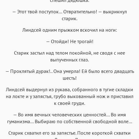
— Этот твой поступок… Отвратительно! — выкрикнул
старик.
Линдсей одним прыжком вскочил на ноги:
— Отойди! Не трогай!
Старик застыл над телом покойной, не сводя с нее
выпученных глаз.
— Проклятый дурак!.. Она умерла! Ей было всего двадцать
шесть!
Линдсей выдернул из рукава, собранного в тугие складки
на локте и у запястья, грубо выкованный нож и приставил
к своей груди.
— Во имя вечных человеческих ценностей… Во имя
гуманизма… Выбираю по собственной свободной воле…
Старик схватил его за запястье. После короткой схватки