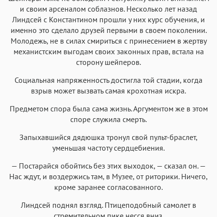
и своим арсеналом соблазнов. Несколько лет назад
Линдсей с Константином прошли у них курс обучения, и
именно это сделало друзей первыми в своем поколении.
Молодежь, не в силах смириться с принесением в жертву
механистским выгодам своих законных прав, встала на
сторону шейперов.
Социальная напряженность достигла той стадии, когда
взрыв может вызвать самая крохотная искра.
Предметом спора была сама жизнь. Аргументом же в этом
споре служила смерть.
Запыхавшийся дядюшка тронул свой пульт-браслет,
уменьшая частоту сердцебиения.
— Постарайся обойтись без этих выходок, — сказал он. —
Нас ждут, и воздержись там, в Музее, от риторики. Ничего,
кроме заранее согласованного.
Линдсей поднял взгляд. Птицеподобный самолет в
стремительном пике несся вниз.