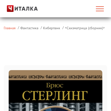
«
»
Главная
Фантастика
Киберпанк
Схизматрица (сборник)