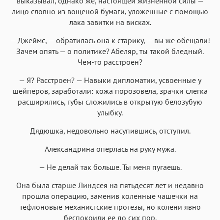
выказывал, однако же, настоящей жизненной силы —
лицо словно из вощеной бумаги, уложенные с помощью
лака завитки на висках.
— Джеймс, — обратилась она к старику, — вы же обещали!
Зачем опять — о политике? Абеляр, ты такой бледный.
Чем-то расстроен?
— Я? Расстроен? — Навыки дипломатии, усвоенные у
шейперов, заработали: кожа порозовела, зрачки слегка
расширились, губы сложились в открытую белозубую
улыбку.
Дядюшка, недовольно насупившись, отступил.
Александрина оперлась на руку мужа.
— Не делай так больше. Ты меня пугаешь.
Она была старше Линдсея на пятьдесят лет и недавно
прошла операцию, заменив коленные чашечки на
тефлоновые механистские протезы, но колени явно
беспокоили ее до сих пор.