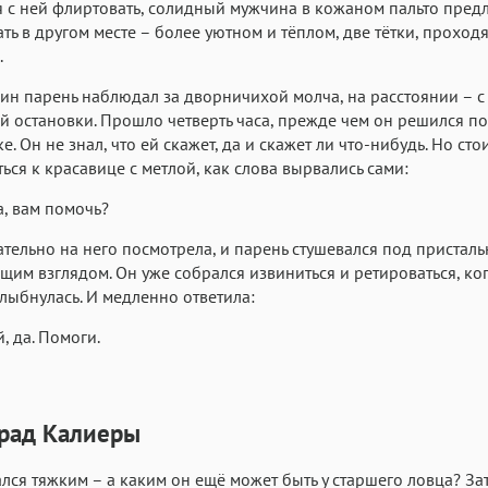
 с ней флиртовать, солидный мужчина в кожаном пальто пред
Аа
Аа
Аа
ть в другом месте – более уютном и тёплом, две тётки, проход
Menlo
Courier
Courier New
.
ин парень наблюдал за дворничихой молча, на расстоянии – с
й остановки. Прошло четверть часа, прежде чем он решился п
. Он не знал, что ей скажет, да и скажет ли что-нибудь. Но сто
ься к красавице с метлой, как слова вырвались сами:
, вам помочь?
тельно на него посмотрела, и парень стушевался под присталь
им взглядом. Он уже собрался извиниться и ретироваться, ко
лыбнулась. И медленно ответила:
, да. Помоги.
1
рад Калиеры
лся тяжким – а каким он ещё может быть у старшего ловца? За