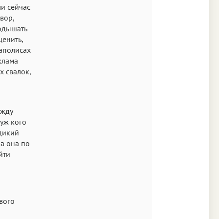
ли сейчас
вор,
подышать
ценить,
гаполисах
клама
х свалок,
ежду
 уж кого
 дикий
ла она по
йти
вого