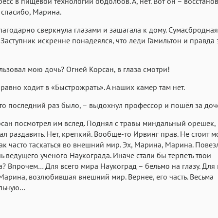
ресс в пищевой технологии обдолбов. А, нет. Вот он – восстанов
 спасибо, Марина.
агодарно сверкнула глазами и зашагала к дому. Сумасбродная
 Заступник искренне понадеялся, что леди Гамильтон и правда 
льзовал мою дочь? Огней Корсан, в глаза смотри!
 равно ходит в «Быстрожрать». А наших камер там нет.
то последний раз было, – выдохнул профессор и пошёл за доч
сан посмотрел им вслед. Поднял с травы миндальный орешек,
л раздавить. Нет, крепкий. Вообще-то Ирвинг прав. Не стоит 
ак часто таскаться во внешний мир. Эх, Марина, Марина. Повезл
чь ведущего учёного Наукограда. Иначе стали бы терпеть твои
а? Впрочем… Для всего мира Наукоград – бельмо на глазу. Для
Марина, возлюбившая внешний мир. Вернее, его часть. Весьма
ельную…