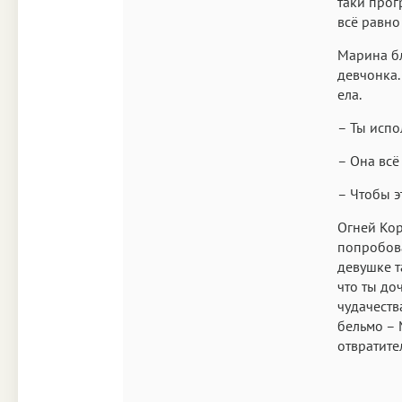
таки прог
всё равно
Марина бл
девчонка.
ела.
– Ты испо
– Она всё
– Чтобы э
Огней Кор
попробова
девушке т
что ты до
чудачеств
бельмо – 
отвратит