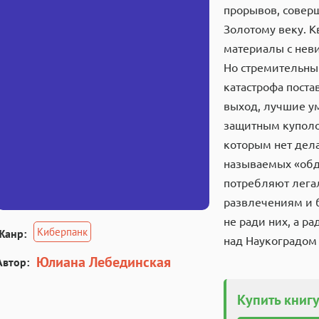
прорывов, совер
Золотому веку. 
материалы с нев
Но стремительны
катастрофа поста
выход, лучшие у
защитным куполо
которым нет дела
называемых «обд
потребляют лега
развлечениям и 
не ради них, а р
Киберпанк
Жанр:
над Наукоградом
Юлиана Лебединская
Автор:
Купить книгу