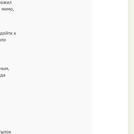
ложил
Аа
я мимо,
SF Mono
одойти к
ило
ным,
гда
тылок