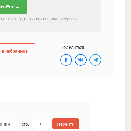
ЛитРес →
 ООО ЛИТРЕС, ИНН 7719571260, erid: 2VfnxyNkZrY
Поделиться:
 в избранное
роики
стр.
Перейти