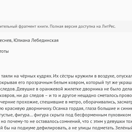
тельный фрагмент книги. Полная версия доступна на ЛитРес.
Текст
Текст
Текст
Те
еснев, Юлиана Лебединская
тоты
таяли на чёрных кудрях. Их сёстры кружили в воздухе, опуска
Аа
Аа
Аа
покрывая его прозрачным белым ковром, который тут же украш
следов. Девушке в оранжевой жилетке дворника не было дела
Roboto
Fira Sans
Garamond
ковров, ни до следов – и то и другое нещадно сметалось пров
Аа
Аа
Аа
ечерние прохожие, спешившие в метро, оборачивались, засмат
ю красивую дворничиху. Осанка гордая, глаза большие и сини
Iowan
SF Serif
San Francisco
густые, фигура… фигура скрыта под бесформенным пуховиком
Аа
Аа
Аа
 но почему-то не оставалось сомнений, что с этим у девушки то
Helvetica Neue
Georgia
Arial
Time
Ей бы на подиуме дефилировать, а не улицы подметать. Зелён