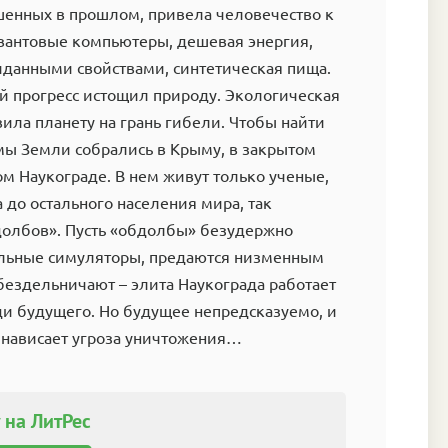
шенных в прошлом, привела человечество к
Квантовые компьютеры, дешевая энергия,
иданными свойствами, синтетическая пища.
й прогресс истощил природу. Экологическая
вила планету на грань гибели. Чтобы найти
мы Земли собрались в Крыму, в закрытом
м Наукограде. В нем живут только ученые,
 до остального населения мира, так
олбов». Пусть «обдолбы» безудержно
льные симуляторы, предаются низменным
бездельничают – элита Наукограда работает
ади будущего. Но будущее непредсказуемо, и
 нависает угроза уничтожения…
 на ЛитРес