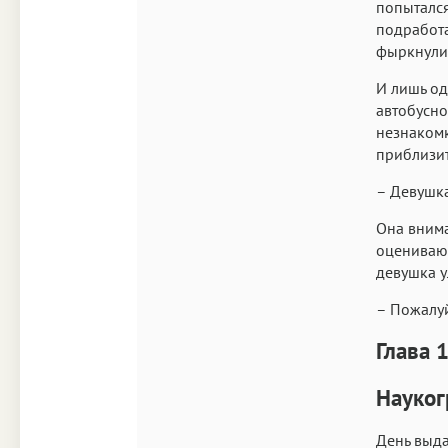
попытался
подработа
фыркнули
И лишь од
автобусно
незнакомке
приблизит
– Девушка
Она внима
оценивающ
девушка у
– Пожалуй
Глава 
Науког
День выда