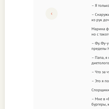
– Я только
– Снаружи
из рук до
Марина фы
но с тако
– Фу. Фу-
пределы 
– Папа, я
диетолого
– Что за 
– Это я п
Спорщики 
– Мне в «
бургеры, 