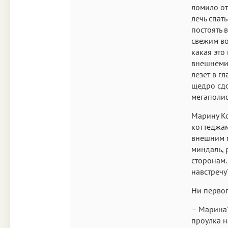
ломило от
лечь спат
постоять 
свежим во
какая это
внешнемир
лезет в г
щедро сдо
мегаполис
Марину Ко
коттеджам
внешним м
миндаль, 
сторонам.
навстречу
Ни первог
– Марина?
проулка н