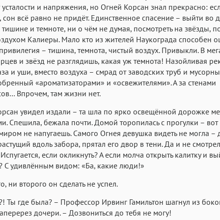
 усталости и напряжения, но Огней Корсан знал прекрасно: ес
ь, сон всё равно не придёт. Единственное спасение – выйти во д
в тишине и темноте, ни о чём не думая, посмотреть на звёзды, 
здухом Калиеры. Мало кто из жителей Наукограда способен о
 привилегия – тишина, темнота, чистый воздух. Привыкли. В ме
цев и звёзд не разглядишь, какая уж темнота! Назойливая ре
лаза и уши, вместо воздуха – смрад от заводских труб и мусорны
бренный «ароматизаторами» и «освежителями». А за стенами
ов… Впрочем, там жизни нет.
рсан увидел издали – та шла по ярко освещённой дорожке м
и. Спешила, бежала почти. Домой торопилась с прогулки – вот
иром не напугаешь. Самого Огнея девушка видеть не могла –
растущий вдоль забора, прятал его двор в тени. Да и не смотре
 Испугается, если окликнуть? А если молча открыть калитку и вы
? С удивлённым видом: «Ба, какие люди!»
о, ни второго он сделать не успел.
! Ты где была? – Профессор Ирвинг Гамильтон шагнул из боко
аперерез дочери. – Дозвониться до тебя не могу!