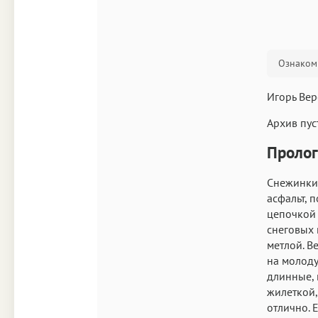
Ознакоми
Игорь Вер
Архив пус
Пролог
Снежинки 
асфальт, 
цепочкой 
снеговых 
метлой. В
на молоду
длинные, 
жилеткой,
отлично. 