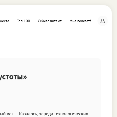
оекте
Топ-100
Сейчас читают
Мне повезет!
а
устоты»
тый век… Казалось, череда технологических