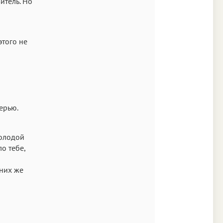
итель. Но
этого не
ерью.
молодой
о тебе,
 них же