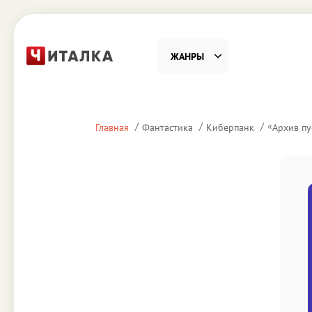
ЖАНРЫ
Фантастика
Детекти
«
Главная
Фантастика
Киберпанк
Архив пу
Приключения
Проза
Наука, Образование
Справоч
Религия и духовность
Поэзия
Юмор
Домово
Деловая литература
Старин