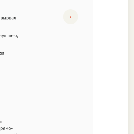
н вырвал
нул шею,
 за
т-
Прямо-