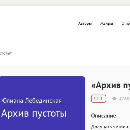
Авторы
Жанры
О пр
вы и Триллеры
Любовные романы
»
стоты
Детское
ная литература
Документальная литератур
«Архив п
Драматургия
4768
1
Юлиана Лебединская
дство
Компьютеры и Интернет
Архив пустоты
Описание
ное
Фольклор
Двадцать четвер