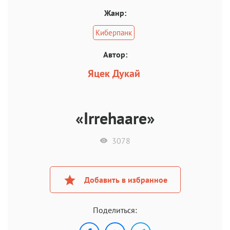
Жанр:
Киберпанк
Автор:
Яцек Дукай
«Irrehaare»
3078
Добавить в избранное
Поделиться: