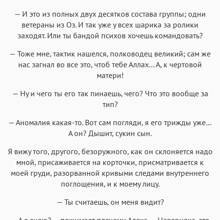
— И это из полных двух десятков состава группы; одни
ветераны из Оз. И так уже у всех шарика за ролики
заходят. Или ты бандой психов хочешь командовать?
— Тоже мне, тактик нашелся, полководец великий; сам же
нас загнал во все это, чтоб тебе Аллах… А, к чертовой
матери!
— Ну и чего ты его так пинаешь, чего? Что это вообще за
тип?
— Аномалия какая-то. Вот сам погляди, я его трижды уже…
А он? Дышит, сукин сын.
Я вижу того, другого, безоружного, как он склоняется надо
мной, присаживается на корточки, присматривается к
моей груди, разорванной кривыми следами внутреннего
поглощения, и к моему лицу.
— Ты считаешь, он меня видит?
— А я знаю? — пожимает плечами Алекс. — Наверняка, это