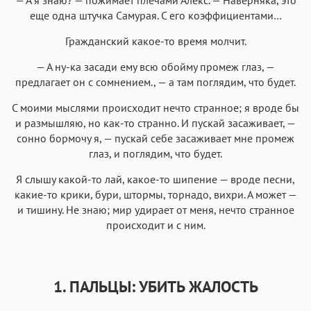
еще одна штучка Самурая. С его коэффициентами…
Гражданский какое-то время молчит.
— А ну-ка засади ему всю обойму промеж глаз, —
предлагает он с сомнением., — а там поглядим, что будет.
С моими мыслями происходит нечто странное; я вроде бы
и размышляю, но как-то странно. И пускай засаживает, —
сонно бормочу я, — пускай себе засаживает мне промеж
глаз, и поглядим, что будет.
Я слышу какой-то лай, какое-то шипение — вроде песни,
какие-то крики, бури, штормы, торнадо, вихри. А может —
и тишину. Не знаю; мир удирает от меня, нечто странное
происходит и с ним.
1. ПАЛЬЦЫ: УБИТЬ ЖАЛОСТЬ