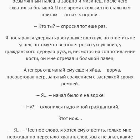
безымянный палец, а заодно и мизинец, после чего
схватил за большой. Я все время скользил по стальным
плитам — это из-за крови.
— Кто ты? — спросил тот еще раз.
Я постарался удержать рвоту, даже вдохнул, но ответить не
успел, потому что вертолет резко ухнул вниз, у
гражданского дернуло руку, и, несмотря на сопротивление
кости, он мне отрезал и большой палец.
— А теперь отшманай ему еще и яйца, — ворча,
посоветовал негр, занятый сражением с застежкой своих
ремней.
— Я… — начал было я на вдохе.
— Ну? — склонился надо мной гражданский.
Этот нож…
— Я… — Честное слово, я хотел ему ответить, только мне
неожиданно перестало хватать слов, язык не знал, какие