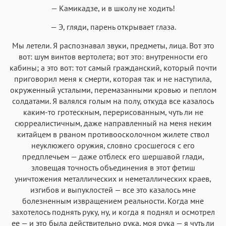
— Камикадзе, и в школу не ходить!
— Э, гляди, парень открывает глаза.
Мы летели. Я распознавал звуки, предметы, лица. Вот это
вот: шум винтов вертолета; вот это: внутренности его
кабины; а это вот: тот самый гражданский, который почти
приговорил меня к смерти, которая так и не наступила,
окруженный усталыми, перемазанными кровью и пеплом
солдатами. Я валялся голым на полу, откуда все казалось
каким-то гротескным, перерисованным, чуть ли не
сюрреалистичным, даже направленный на меня неким
китайцем в рваном противоосколочном жилете ствол
неуклюжего оружия, словно сросшегося с его
предплечьем — даже отблеск его шершавой глади,
зловещая точность объединения в этот фетиш
уничтожения металлических и неметаллических краев,
изгибов и выпуклостей — все это казалось мне
болезненным извращением реальности. Когда мне
захотелось поднять руку, ну, и когда я поднял и осмотрел
ее — и это была действительно рука, моя рука — я чуть ли