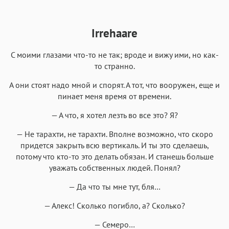
Аа
Аа
Аа
Аа
Irrehaare
Roboto
Fira Sans
Garamond
Times
Аа
Аа
Аа
Аа
С моими глазами что-то не так; вроде и вижу ими, но как-
Iowan
то странно.
SF Serif
New York
San Francisco
Аа
Аа
Аа
Аа
А они стоят надо мной и спорят. А тот, что вооружен, еще и
пинает меня время от времени.
Helvetica Neue
Georgia
Arial
Times New Roman
Аа
Аа
Аа
— А что, я хотел лезть во все это? Я?
Аа
Menlo
SF Mono
Courier
Courier New
— Не тарахти, не тарахти. Вполне возможно, что скоро
придется закрыть всю вертикаль. И ты это сделаешь,
потому что кто-то это делать обязан. И станешь больше
уважать собственных людей. Понял?
— Да что ты мне тут, бля…
— Алекс! Сколько погибло, а? Сколько?
— Семеро…