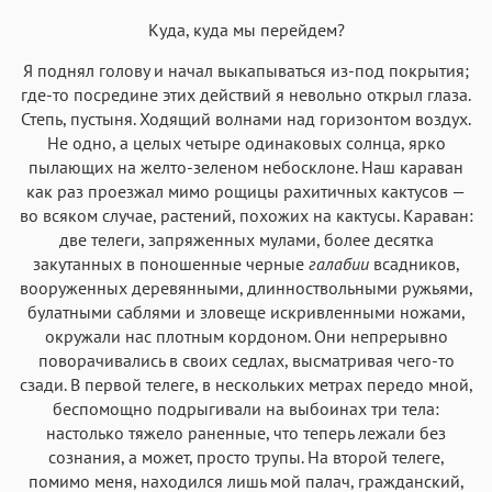
Куда, куда мы перейдем?
Я поднял голову и начал выкапываться из-под покрытия;
где-то посредине этих действий я невольно открыл глаза.
Степь, пустыня. Ходящий волнами над горизонтом воздух.
Не одно, а целых четыре одинаковых солнца, ярко
пылающих на желто-зеленом небосклоне. Наш караван
как раз проезжал мимо рощицы рахитичных кактусов —
во всяком случае, растений, похожих на кактусы. Караван:
две телеги, запряженных мулами, более десятка
закутанных в поношенные черные
галабии
всадников,
вооруженных деревянными, длинноствольными ружьями,
булатными саблями и зловеще искривленными ножами,
окружали нас плотным кордоном. Они непрерывно
поворачивались в своих седлах, высматривая чего-то
сзади. В первой телеге, в нескольких метрах передо мной,
беспомощно подрыгивали на выбоинах три тела:
настолько тяжело раненные, что теперь лежали без
сознания, а может, просто трупы. На второй телеге,
помимо меня, находился лишь мой палач, гражданский,