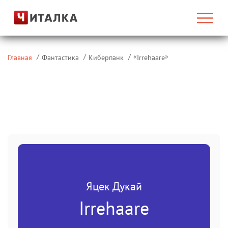
«
»
Главная
Фантастика
Киберпанк
Irrehaare
Яцек Дукай
Irrehaare