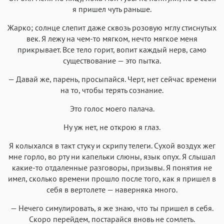
я пришел чуть раньше.
Жарко; солнце слепит даже сквозь розовую мглу стиснутых
век. Я лежу на чем-то мягком, нечто мягкое меня
прикрывает. Все тело горит, вопит каждый нерв, само
существование — это пытка.
— Давай же, парень, просыпайся. Черт, нет сейчас времени
на то, чтобы терять сознание.
Это голос моего палача.
Ну уж нет, не открою я глаз.
Я колыхался в такт стуку и скрипу телеги. Сухой воздух жег
мне горло, во рту ни капельки слюны, язык опух. Я слышал
какие-то отдаленные разговоры, призывы. Я понятия не
имел, сколько времени прошло после того, как я пришел в
себя в вертолете — наверняка много.
— Нечего симулировать, я же знаю, что ты пришел в себя.
Скоро перейдем, постарайся вновь не сомлеть.