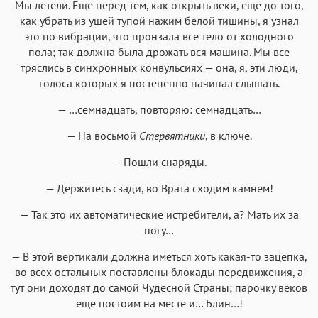
Мы летели. Еще перед тем, как открыть веки, еще до того,
как убрать из ушей тупой нажим белой тишины, я узнал
это по вибрации, что пронзала все тело от холодного
пола; так должна была дрожать вся машина. Мы все
тряслись в синхронных конвульсиях — она, я, эти люди,
голоса которых я постепенно начинал слышать.
— …семнадцать, повторяю: семнадцать…
— На восьмой
Стервятники
, в ключе.
— Пошли снаряды.
— Держитесь сзади, во Врата сходим камнем!
— Так это их автоматические истребители, а? Мать их за
ногу…
— В этой вертикали должна иметься хоть какая-то зацепка,
во всех остальных поставлены блокады передвижения, а
тут они доходят до самой Чудесной Страны; парочку веков
еще постоим на месте и… Блин…!