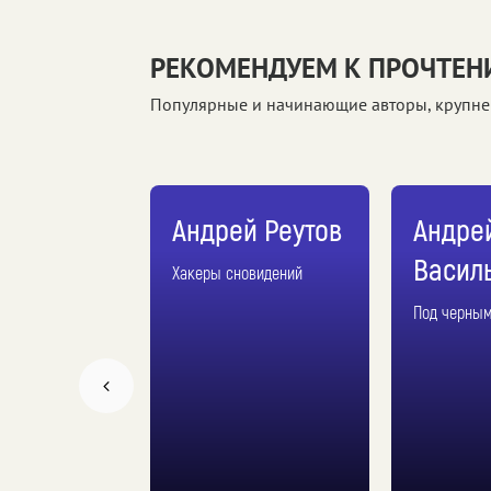
РЕКОМЕНДУЕМ К ПРОЧТЕ
Популярные и начинающие авторы, крупне
ей
Андрей Реутов
Андре
льев
Васил
Хакеры сновидений
ым флагом
Под черны