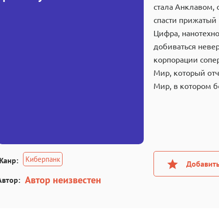
стала Анклавом, 
спасти прижатый 
Цифра, нанотехн
добиваться невер
корпорации сопе
Мир, который отч
Мир, в котором б
Киберпанк
Жанр:
Добавить
Автор неизвестен
Автор: