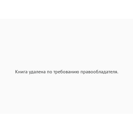
Книга удалена по требованию правообладателя.
Текст
Те
Аа
А
Roboto
Gara