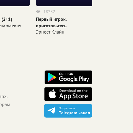
18282
17535
 (2+1)
Первый игрок,
Вокзал потеря
иколаевич
Чайна Мьевил
приготовьтесь
Эрнест Клайн
лях.
торам
Подпишись
Telegram канал