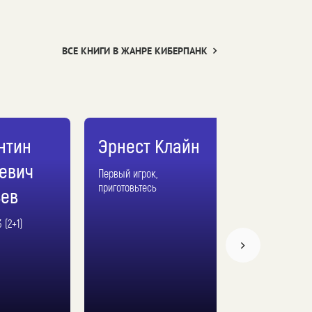
ВСЕ КНИГИ В ЖАНРЕ КИБЕРПАНК
нтин
Эрнест Клайн
евич
Первый игрок,
приготовьтесь
ев
 (2+1)