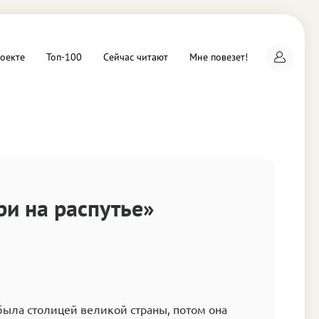
оекте
Топ-100
Сейчас читают
Мне повезет!
а
и на распутье»
была столицей великой страны, потом она