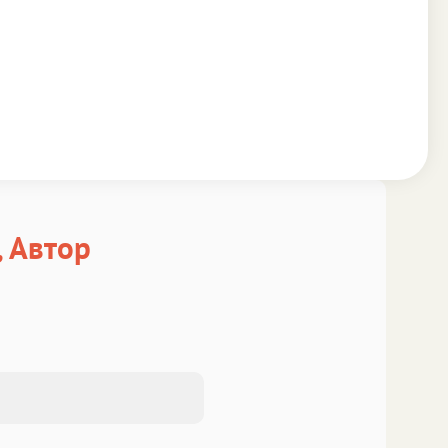
Аа
Аа
а
SF Serif
New York
ncisco
Аа
а
Аа
Georgia
al
Times New Roman
Аа
Аа
а
Menlo
SF Mono
r New
, Автор