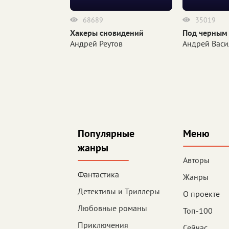
68689
35019
м флагом
Хакеры сновидений
Под черным
ильев
Андрей Реутов
Андрей Васи
Популярные
Меню
жанры
Авторы
Фантастика
Жанры
Детективы и Триллеры
О проекте
Любовные романы
Топ-100
Приключения
Сейчас