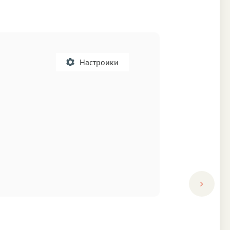
Настроики
A
кст
Текст
Текст
Аа
а
Аа
Fira Sans
mond
Times