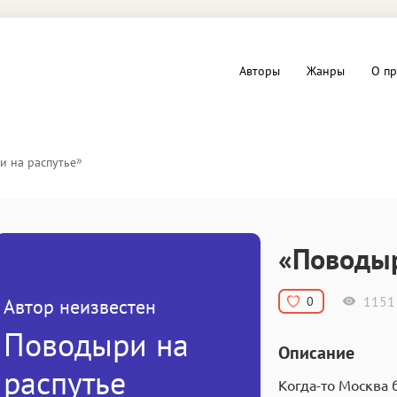
Авторы
Жанры
О пр
вы и Триллеры
Любовные романы
»
и на распутье
Детское
ная литература
Документальная литератур
«Поводыр
Драматургия
1151
0
Автор неизвестен
дство
Компьютеры и Интернет
Поводыри на
Описание
ное
Фольклор
распутье
Когда-то Москва 