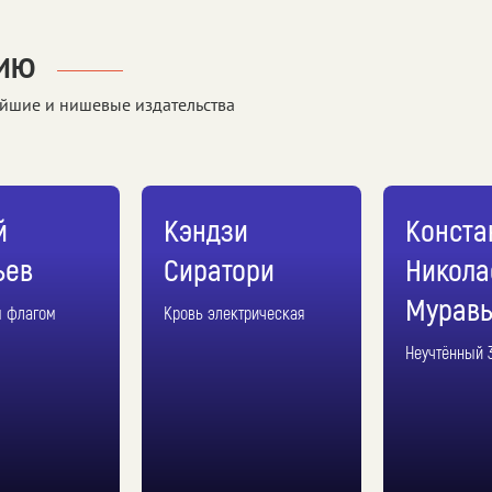
НИЮ
йшие и нишевые издательства
й
Кэндзи
Конста
ьев
Сиратори
Никола
Муравь
м флагом
Кровь электрическая
Неучтённый 3