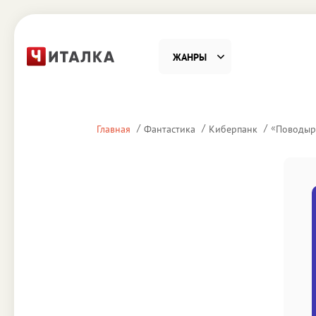
ЖАНРЫ
Фантастика
Детекти
«
Главная
Фантастика
Киберпанк
Поводыр
Приключения
Проза
Наука, Образование
Справоч
Религия и духовность
Поэзия
Юмор
Домово
Деловая литература
Старин