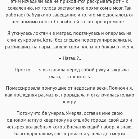
этим исчадиям ада не приходится раскрывать рот – к
сожалению, их голоса влетают мне прямиком в мозг. Так
работает бабушкино завещание и то, что мне досталось от
нее помимо оного. Спасибо ей за это преогромное…
Я уткнулась локтями в матрас, подтянулась и оперлась на
спинку кровати. Коты без спешки перегруппировались и,
разбившись на пары, заняли свои посты по бокам от меня.
– Наташ?..
– Просто… – я выставила перед собой руку и закрыла
глаза, – заткнитесь.
Помассировала припухшие от недосыпа веки. Полночи я,
как последняя размазня, прорыдала и отключилась только
к утру.
Потому что ба умерла. Умерла, оставив мне свою
однокомнатную квартирку на отшибе города, свой дар и
четырех волшебных котов. Впечатляющий набор, я знаю.
Благодаря такому флэш-роялю я успела до смерти