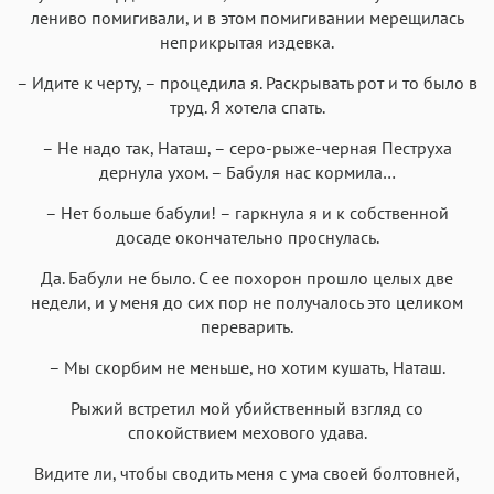
лениво помигивали, и в этом помигивании мерещилась
неприкрытая издевка.
– Идите к черту, – процедила я. Раскрывать рот и то было в
труд. Я хотела спать.
– Не надо так, Наташ, – серо-рыже-черная Пеструха
дернула ухом. – Бабуля нас кормила…
– Нет больше бабули! – гаркнула я и к собственной
досаде окончательно проснулась.
Да. Бабули не было. С ее похорон прошло целых две
недели, и у меня до сих пор не получалось это целиком
переварить.
– Мы скорбим не меньше, но хотим кушать, Наташ.
Рыжий встретил мой убийственный взгляд со
спокойствием мехового удава.
Видите ли, чтобы сводить меня с ума своей болтовней,