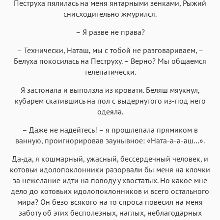
Пеструха пялилась на меня янтарными зенками, Рыжий
снисходительно жмурился.
– Я разве не права?
– Технически, Наташ, мы с тобой не разговариваем, –
Белуха покосилась на Пеструху. – Верно? Мы общаемся
телепатически.
Я застонала и выползла из кровати. Беляш мяукнул,
кубарем скатившись на пол с выдернутого из-под него
одеяла.
– Даже не надейтесь! – я прошлепала прямиком в
ванную, проигнорировав заунывное: «Ната-а-а-аш…».
Да-да, я кошмарный, ужасный, бессердечный человек, и
котовьи идолопоклонники разорвали бы меня на клочки
за нежелание идти на поводу у хвостатых. Но какое мне
дело до котовьих идолопоклонников и всего остального
мира? Он безо всякого на то спроса повесил на меня
заботу об этих бесполезных, наглых, неблагодарных