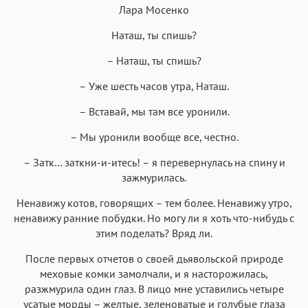
Лара Мосенко
Наташ, ты спишь?
Аа
Аа
Аа
Аа
– Наташ, ты спишь?
Roboto
Fira Sans
Garamond
Times
– Уже шесть часов утра, Наташ.
Аа
Аа
Аа
Аа
– Вставай, мы там все уронили.
Iowan
SF Serif
New York
San Francisco
Аа
Аа
Аа
Аа
– Мы уронили вообще все, честно.
Helvetica Neue
Georgia
Arial
Times New Roman
– Затк… заткни-и-итесь! – я перевернулась на спину и
зажмурилась.
Аа
Аа
Аа
Аа
Menlo
SF Mono
Courier
Courier New
Ненавижу котов, говорящих – тем более. Ненавижу утро,
ненавижу ранние побудки. Но могу ли я хоть что-нибудь с
этим поделать? Вряд ли.
После первых отчетов о своей дьявольской природе
меховые комки замолчали, и я насторожилась,
разжмурила один глаз. В лицо мне уставились четыре
усатые морды – желтые, зеленоватые и голубые глаза