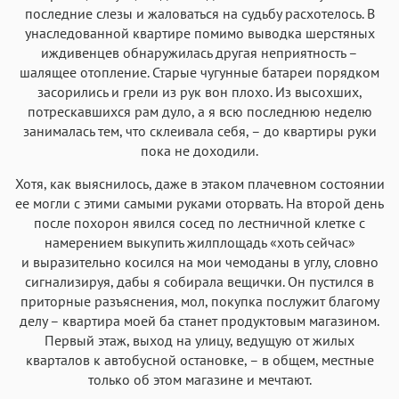
последние слезы и жаловаться на судьбу расхотелось. В
унаследованной квартире помимо выводка шерстяных
иждивенцев обнаружилась другая неприятность –
шалящее отопление. Старые чугунные батареи порядком
засорились и грели из рук вон плохо. Из высохших,
потрескавшихся рам дуло, а я всю последнюю неделю
занималась тем, что склеивала себя, – до квартиры руки
пока не доходили.
Хотя, как выяснилось, даже в этаком плачевном состоянии
ее могли с этими самыми руками оторвать. На второй день
после похорон явился сосед по лестничной клетке с
намерением выкупить жилплощадь «хоть сейчас»
и выразительно косился на мои чемоданы в углу, словно
сигнализируя, дабы я собирала вещички. Он пустился в
приторные разъяснения, мол, покупка послужит благому
делу – квартира моей ба станет продуктовым магазином.
Первый этаж, выход на улицу, ведущую от жилых
кварталов к автобусной остановке, – в общем, местные
только об этом магазине и мечтают.