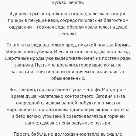
кусках шерсти.
Я дернула рычаг пробкового крана, залезла в ванну и,
прикрыв пекущие веки, сосредоточилась на благостном
ощущении – горячая вода обволакивала тело, на душе
легчало.
От этого наследства только вред, никакой пользы. Корми,
убирай, прислуживай. И если хотите знать, два часа назад
шерстяные ироды уже выдергивали меня из постели ради
завтрака. Пусть мне достались говорящие коты, по
наглости и эгоистичности они ничем не отличались от
обыкновенных.
Вот, говорят, горячая ванна с утра – это фу. Мол, утро –
время душа, желательно контрастного. Сегодня из-за
очередной слишком ранней побудки в отместку
мирозданию я организовала одиночную акцию протеста
и безо всяких угрызений совести валялась в горячей
ванне, сдувая с пены радужные пузыри.
Прости, бабуль, но долгожданное тепло высушило