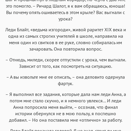
это помогло. – Ричард Шалот, я к вам обращаюсь, юноша!
Вы почему опять ошиваетесь в этом крыле? Вас выгнали с
урока?
Леди Блайт, «ведьма изгороди», живой раритет XIX века и
одна из самых строгих учителей в школе, направила на
меня один из свитков в ее руке, словно собиралась им
зачаровать. Она повторила вопрос.
– Отнюдь, миледи, скорее отпустили с урока, чем выгнали.
Зависит от того, как посмотреть на ситуацию.
– А вы извольте мне ее описать, – она деловито одернула
фартук.
– Я выполнил все задания, которые дала нам леди Анна, а
потом мне стало скучно, и я немного увлекся… И леди
Анна попросила меня выйти, – осознав, что финал
истории обернулся не в мою пользу, я поспешно
добавил. – Но она поставила мне «отлично» за работу.
Леди Блайт покачала головой. Я не знал, стоит ли мне