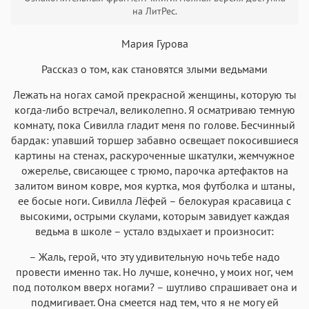
на ЛитРес.
Мария Гурова
Рассказ о том, как становятся злыми ведьмами
Аа
Аа
Аа
Аа
Лежать на ногах самой прекрасной женщины, которую ты
Roboto
Fira Sans
Garamond
Times
когда-либо встречал, великолепно. Я осматриваю темную
Аа
Аа
Аа
комнату, пока Сивилла гладит меня по голове. Бесчинный
Аа
бардак: упавший торшер забавно освещает покосившиеся
Iowan
SF Serif
New York
San Francisco
картины на стенах, раскуроченные шкатулки, жемчужное
Аа
Аа
ожерелье, свисающее с трюмо, парочка артефактов на
Аа
Аа
залитом вином ковре, моя куртка, моя футболка и штаны,
Helvetica Neue
Georgia
Arial
Times New Roman
ее босые ноги. Сивилла Лёфей – белокурая красавица с
Аа
Аа
Аа
Аа
высокими, острыми скулами, которым завидует каждая
ведьма в школе – устало вздыхает и произносит:
Menlo
SF Mono
Courier
Courier New
– Жаль, герой, что эту удивительную ночь тебе надо
провести именно так. Но лучше, конечно, у моих ног, чем
под потолком вверх ногами? – шутливо спрашивает она и
подмигивает. Она смеется над тем, что я не могу ей