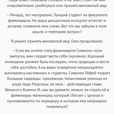
очаровательно улыбнуться или принять виноватый вид.
– Ричард, это несерьезно. Лучший студент на факультете
фамильяров. Но ваша дисциплина испортит аттестат и
резюме, помяните мое слово. Вот что вы забыли в этом
крыле, я повторяю вопрос?
Я решил принять виноватый вид. Она продолжила:
– Если вы хотите стать фамильяром Сивиллы поле
выпуска, вам следует вести себя скромнее. Хороший
помощник должен быть послушен, чтить традиции и вести
себя достойно. А на ваше поведение неоднократно
жаловались наставники и студенты. Сивилла Лёфей подает
большие надежды: прилежная, талантливая ученица из
рода леди Морганы, ее мать – действующая глава
Великого Ковена. И, как вы думаете, можно ли отдать ей в
фамильяры мальчишку, который сбегает с уроков и
прохаживается по коридору, в котором ему запрещено
появляться?