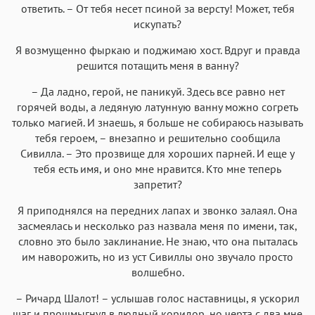
ответить. – От тебя несет псиной за версту! Может, тебя
искупать?
Я возмущенно фыркаю и поджимаю хост. Вдруг и правда
решится потащить меня в ванну?
– Да ладно, герой, не паникуй. Здесь все равно нет
горячей воды, а ледяную латунную ванну можно согреть
только магией. И знаешь, я больше не собираюсь называть
тебя героем, – внезапно и решительно сообщила
Сивилла. – Это прозвище для хороших парней. И еще у
тебя есть имя, и оно мне нравится. Кто мне теперь
запретит?
Я приподнялся на передних лапах и звонко залаял. Она
засмеялась и несколько раз назвала меня по имени, так,
словно это было заклинание. Не знаю, что она пыталась
им наворожить, но из уст Сивиллы оно звучало просто
волшебно.
– Ричард Шалот! – услышав голос наставницы, я ускорил
шаг и прошмыгнул в людный коридор, но черта с два мне