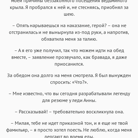
моей причины беззаконного посещения ведьминого
крыла. Я пробрался к ней и, не стесняясь, приобнял за
шею.
– Опять нарываешься на наказание, герой? – она не
отстранилась и не вынырнула из-под руки, а напротив,
обхватила меня за талию.
– А я его уже получил, так что можем идти на обед
вместе, – заявление прозвучало, как бравада, я даже
приосанился.
За обедом она долго на меня смотрела. Я был вынужден
спросить: «Что?».
– Мне известно, что вы сегодня разрабатывали легенду
для резюме у леди Анны.
– Рассказывай! – требовательно воскликнула она.
– Милая, тебе не идет приказной тон, и я еще не твой
фамильяр, – я просто хотел поесть. Не люблю, когда меня
дергают во время еды.