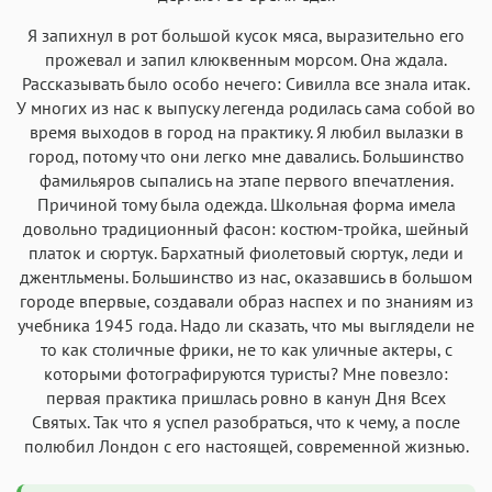
Я запихнул в рот большой кусок мяса, выразительно его
прожевал и запил клюквенным морсом. Она ждала.
Рассказывать было особо нечего: Сивилла все знала итак.
У многих из нас к выпуску легенда родилась сама собой во
время выходов в город на практику. Я любил вылазки в
город, потому что они легко мне давались. Большинство
фамильяров сыпались на этапе первого впечатления.
Причиной тому была одежда. Школьная форма имела
довольно традиционный фасон: костюм-тройка, шейный
платок и сюртук. Бархатный фиолетовый сюртук, леди и
джентльмены. Большинство из нас, оказавшись в большом
городе впервые, создавали образ наспех и по знаниям из
учебника 1945 года. Надо ли сказать, что мы выглядели не
то как столичные фрики, не то как уличные актеры, с
которыми фотографируются туристы? Мне повезло:
первая практика пришлась ровно в канун Дня Всех
Святых. Так что я успел разобраться, что к чему, а после
полюбил Лондон с его настоящей, современной жизнью.