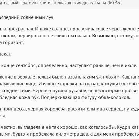
тельный фрагмент книги. Полная версия доступна на ЛитРес.
Текст
Текст
Текст
Те
Последний солнечный луч
ла прекрасная. И даже солнце, просвечивающее через желтые
 окном, нервировало не слишком сильно. Возможно, потому, чт
а горизонт.
акат.
Аа
Аа
Аа
в конце сентября, определенно, наступают раньше, чем в июле.
Roboto
Fira Sans
Garamond
жение в зеркале нельзя было назвать таким уж плохим. Кашта
Аа
Аа
Аа
рамляющие лицо. Изящные стрелки на глазах, кажущихся совс
Iowan
SF Serif
San Francisco
 колдовскими. Черная паутина рукавов, через которые просве
бледная кожа рук. Подчеркивающая фигуру юбка-колокол.
Аа
Аа
Аа
Helvetica Neue
Georgia
я принцесса, черная королева, расхитительница сердец, ну-куд
Arial
Time
 я.
Аа
Аа
Аа
и честно, выглядела я не так хорошо, как хотелось бы. Кудри ка
Menlo
Courier
Courier New
ыми, будто я пробежала километра два, а для меня пробежать