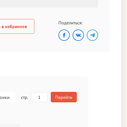
Поделиться:
 в избранное
роики
стр.
Перейти
A