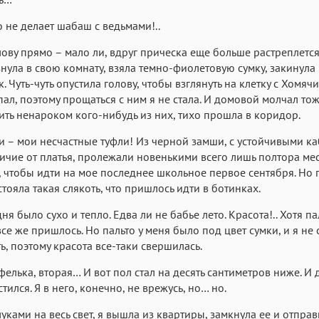
о не делает шабаш с ведьмами!..
ову прямо – мало ли, вдруг прическа еще больше растреплется
нула в свою комнату, взяла темно-фиолетовую сумку, закинула 
 Чуть-чуть опустила голову, чтобы взглянуть на клетку с Хомячи
пал, поэтому прощаться с ним я не стала. И домовой молчал то
ить ненароком кого-нибудь из них, тихо прошла в коридор.
ни – мои несчастные туфли! Из черной замши, с устойчивыми ка
личие от платья, пролежали новенькими всего лишь полтора мес
, чтобы идти на мое последнее школьное первое сентября. Но 
стояла такая слякоть, что пришлось идти в ботинках.
ня было сухо и тепло. Едва ли не бабье лето. Красота!.. Хотя па
все же пришлось. Но пальто у меня было под цвет сумки, и я не 
ть, поэтому красота все-таки свершилась.
фелька, вторая… И вот пол стал на десять сантиметров ниже. И
тился. Я в него, конечно, не врежусь, но… но.
луками на весь свет, я вышла из квартиры, замкнула ее и отправ