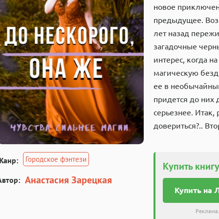
новое приключени
предыдущее. Возв
лет назад переж
загадочные черн
интерес, когда на
магическую бездн
ее в необычайный
придется до них д
серьезнее. Итак,
довериться?.. Вт
Городское фэнтези
Жанр:
Купить книгу
Анастасия Зарецкая
Автор:
Купить на 
Реклама.