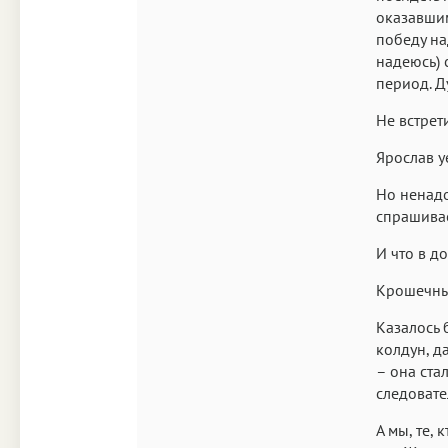
оказавши
победу на
надеюсь) 
период. Д
Не встрет
Ярослав уе
Но ненадо
спрашивает
И что в д
Крошечные
Казалось 
колдун, да
– она ста
следовате
А мы, те, 