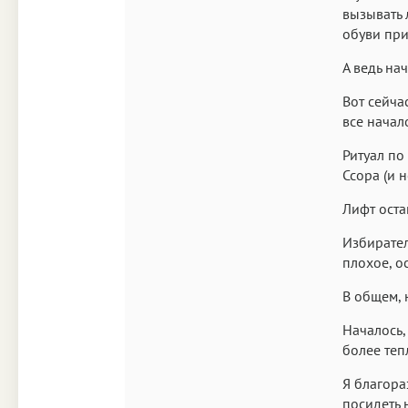
вызывать 
обуви при
А ведь на
Вот сейча
все начал
Ритуал по
Ссора (и 
Лифт оста
Избирател
плохое, о
В общем, 
Началось,
более тепл
Я благора
посидеть 