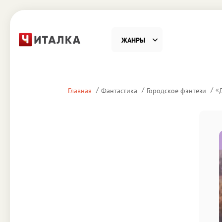
ЖАНРЫ
Фантастика
Детекти
«
Главная
Фантастика
Городское фэнтези
Приключения
Проза
Наука, Образование
Справоч
Религия и духовность
Поэзия
Юмор
Домово
Деловая литература
Старин