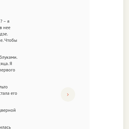
? – я
в нее
дзе.
же. Чтобы
блуками.
яца. Я
первого
льто
стала его
 дверной
илась