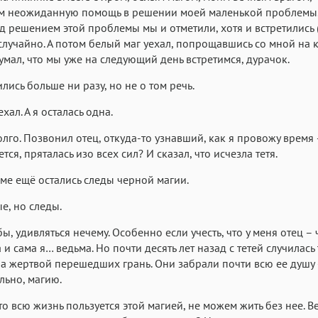
м неожиданную помощь в решении моей маленькой проблемы
д решением этой проблемы мы и отметили, хотя и встретились 
случайно. А потом белый маг уехал, попрощавшись со мной на 
умал, что мы уже на следующий день встретимся, дурачок.
ились больше ни разу, но не о том речь.
хал. А я осталась одна.
лго. Позвонил отец, откуда-то узнавший, как я провожу время 
ся, пряталась изо всех сил? И сказал, что исчезла тетя.
оме ещё остались следы черной магии.
, но следы.
бы, удивляться нечему. Особенно если учесть, что у меня отец –
 и сама я… ведьма. Но почти десять лет назад с тетей случилась
ла жертвой перешедших грань. Они забрали почти всю ее душу 
льно, магию.
кто всю жизнь пользуется этой магией, не можем жить без нее. В