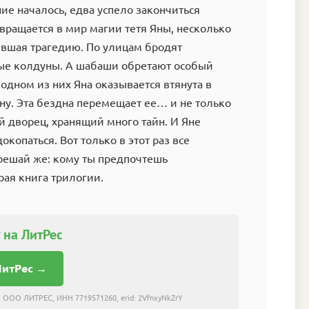
е началось, едва успело закончиться
ращается в мир магии тетя Яны, несколько
ившая трагедию. По улицам бродят
ые колдуны. А шабаши обретают особый
 одном из них Яна оказывается втянута в
у. Эта бездна перемещает ее… и не только
 дворец, хранящий много тайн. И Яне
окопаться. Вот только в этот раз все
 решай же: кому ты предпочтешь
орая книга трилогии.
 на ЛитРес
ЛитРес →
 ООО ЛИТРЕС, ИНН 7719571260, erid: 2VfnxyNkZrY