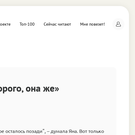
оекте
Топ-100
Сейчас читают
Мне повезет!
а
орого, она же»
е осталось позади", – думала Яна. Вот только