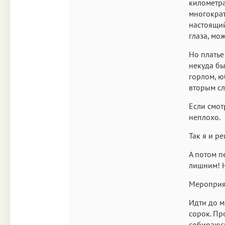
километра
многократ
настоящий
глаза, мож
Но платье
некуда бы
горлом, ю
вторым сл
Если смот
неплохо.
Так я и р
А потом п
лишним! Н
Мероприят
Идти до м
сорок. Пр
собираюс