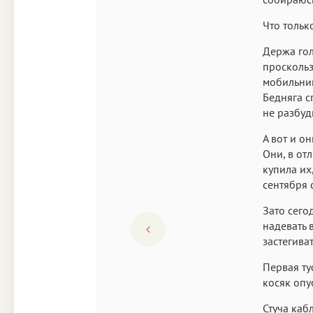
Что тольк
Держа гол
проскольз
мобильник.
Бедняга с
не разбуд
А вот и о
Они, в от
купила их
сентября 
Зато сегод
надевать 
застегива
Первая ту
косяк опус
Стуча каб