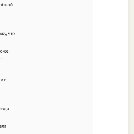
добной
жу, что
тоже.
и…
все
раздо
ела