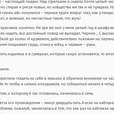
 – настоящий подвиг. Над стрелками я сидела почти целый час
но стирая и рисуя новые, но изящества им так и не придала. Ну
 смоки айс получился – черные круги вокруг глаз, как у панды.
ет, и зеленые, но несчастные такие, что жуть!
 красивое, конечно. Не зря же оно у меня целый год в шкафу в
ло надеть, все достойный повод не выпадал. Черное… С высок
бкой до колен. И кружевом, действительно похожим на паутину
оем покрывает грудь, спину и юбку, и первым – руки.
реть издалека и в сумерках, которые скоро установятся, то впо
ешила.
ерестала глядеть на себя в зеркало и обратила внимание на час
е то чтобы я сильно опаздывала, но собираться начала в чет
ие, к которому я так готовилась, начиналось в семь.
еста его провождения – минут двадцать пять. А если на каблуках
облема, пожалуй, заключалась в том, что как раз на каблуках ид
ь…