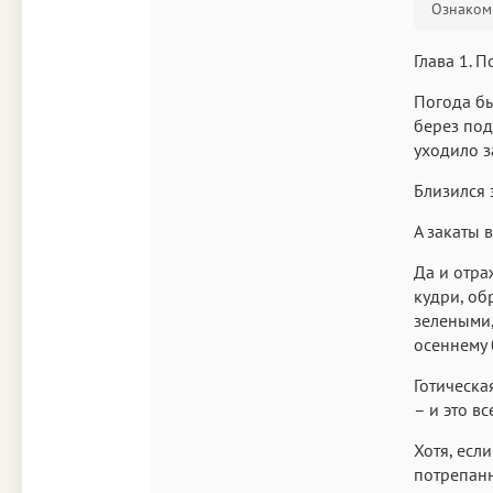
Ознакоми
Глава 1. 
Погода бы
берез под
уходило з
Близился з
А закаты 
Да и отра
кудри, об
зелеными,
осеннему 
Готическа
– и это все
Хотя, есл
потрепанн