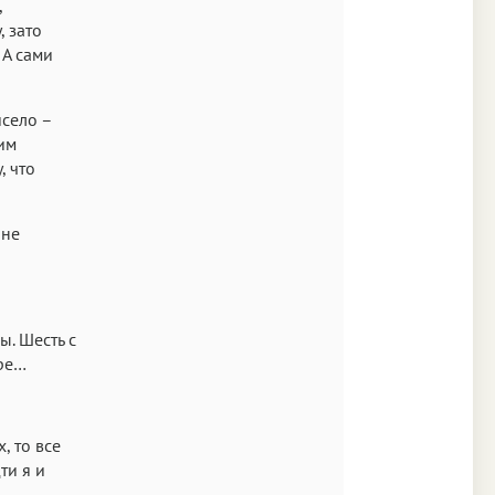
,
, зато
 А сами
исело –
им
, что
лне
ы. Шесть с
ыре…
, то все
ти я и