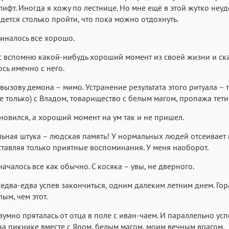
лифт. Иногда я хожу по лестнице. Но мне ещё в этой жутко неу
дется столько пройти, что пока можно отдохнуть.
чиналось все хорошо.
с вспомню какой-нибудь хороший момент из своей жизни и ска
ось именно с него.
 вызову демона – мимо. Устранение результата этого ритуала – 
не только) с Владом, товарищество с белым магом, пропажа тет
новился, а хороший момент на ум так и не пришел.
ьная штука – людская память! У нормальных людей отсеивает 
ставляя только приятные воспоминания. У меня наоборот.
началось все как обычно. С косяка – увы, не дверного.
 едва-едва успев закончиться, одним далеким летним днем. Го
ым, чем этот.
зумно пряталась от отца в поле с иван-чаем. И параллельно усп
на пикнике вместе с Яром, белым магом, моим вечным врагом,