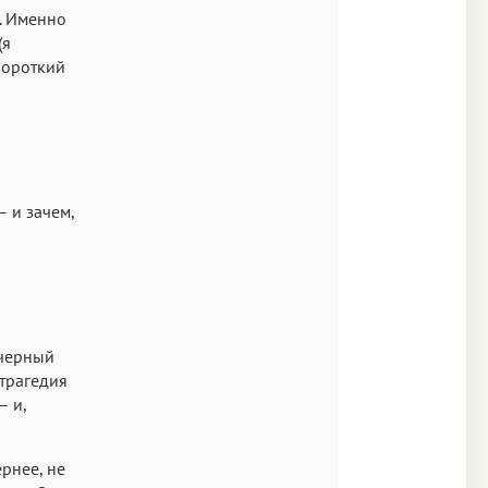
. Именно
(я
короткий
– и зачем,
 черный
 трагедия
– и,
ернее, не