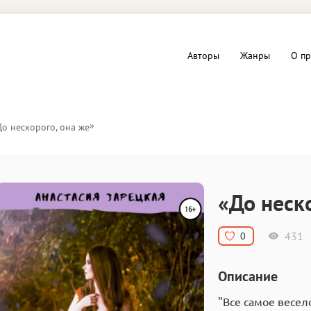
Авторы
Жанры
О пр
вы и Триллеры
Любовные романы
»
До нескорого, она же
Детское
ная литература
Документальная литератур
«До неск
Драматургия
431
0
дство
Компьютеры и Интернет
Описание
ное
Фольклор
"Все самое весело