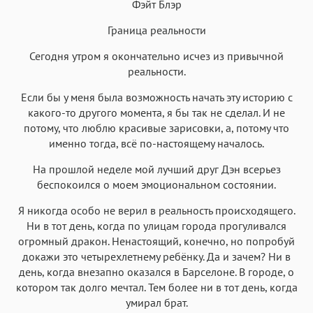
Фэйт Блэр
Текст
Текст
Текст
Текст
Граница реальности
Сегодня утром я окончательно исчез из привычной
реальности.
Если бы у меня была возможность начать эту историю с
Аа
Аа
Аа
Аа
какого-то другого момента, я бы так не сделал. И не
потому, что люблю красивые зарисовки, а, потому что
Roboto
Fira Sans
Garamond
Times
именно тогда, всё по-настоящему началось.
Аа
Аа
Аа
Аа
На прошлой неделе мой лучший друг Дэн всерьез
Iowan
SF Serif
New York
San Francisco
беспокоился о моем эмоциональном состоянии.
Аа
Аа
Аа
Аа
Я никогда особо не верил в реальность происходящего.
Helvetica Neue
Georgia
Arial
Times New Roman
Ни в тот день, когда по улицам города прогуливался
огромный дракон. Ненастоящий, конечно, но попробуй
Аа
Аа
Аа
Аа
докажи это четырехлетнему ребёнку. Да и зачем? Ни в
Menlo
SF Mono
Courier
Courier New
день, когда внезапно оказался в Барселоне. В городе, о
котором так долго мечтал. Тем более ни в тот день, когда
умирал брат.