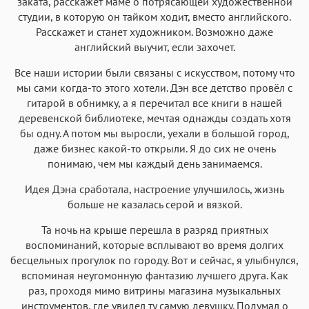
заката, расскажет маме о потрясающей художественной
студии, в которую он тайком ходит, вместо английского.
Расскажет и станет художником. Возможно даже
английский выучит, если захочет.
Все наши истории были связаны с искусством, потому что
мы сами когда-то этого хотели. Дэн все детство провёл с
гитарой в обнимку, а я перечитал все книги в нашей
деревенской библиотеке, мечтая однажды создать хотя
бы одну. А потом мы выросли, уехали в большой город,
даже бизнес какой-то открыли. Я до сих не очень
понимаю, чем мы каждый день занимаемся.
Идея Дэна сработала, настроение улучшилось, жизнь
больше не казалась серой и вязкой.
Та ночь на крыше перешла в разряд приятных
воспоминаний, которые всплывают во время долгих
бесцельных прогулок по городу. Вот и сейчас, я улыбнулся,
вспоминая неугомонную фантазию лучшего друга. Как
раз, проходя мимо витрины магазина музыкальных
инструментов, где увидел ту самую девушку. Подумал о