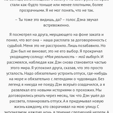
стали как-будто тоньше или менее плотными, более
прозрачными. Я не мог понять, что не так.
– Ты тоже это видишь, да? – голос Дэна звучал
встревоженно.
Я посмотрел на друга, мерцающего на фоне заката и
понял, что вот она – наша расплата за договоренность с
судьбой. Меня это не расстроило. Лишь позабавило. Но
Дэн был не виноват, это не его выбор. Я прокричал
уходящему солнцу:
«Моя реальность – мой выбор!».
И
рассмеялся, наблюдая как Дэн снова становится частью
этого мира. Я успокоил друга, сказав, что это просто
усталость. Надо обязательно устроить отпуск, где-нибудь
на море и обязательно с легендами о чудовищах. Без
легенд я никуда не поеду. Дэн всерьёз озадачился, а я
развлекал его новыми историями о прохожих. Мы
договорились уехать через месяц, так что Дэн ушёл до
рассвета, планировать отпуск. А я придумывал новую
жизнь каждому, кто сворачивал на мою улицу. С
энтузиазмом, каждую ночь, в течение следующей недели. А