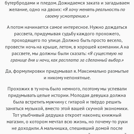
бутербродами и пледом. Дожидаемся заката и загадываем
желание, одно на двоих:
«Я хочу менять реальность по
своему усмотрению.»
А потом начинается самое интересное. Нужно дождаться
рассвета, придумывая судьбу каждого прохожего,
проходящего по улице. Должно быть просто весело,
провести ночь на крыше, летом, в хорошей компании. А на
рассвете, мы должны были сказать:
«Я существую на
границе дня и ночи, как расплата за сделанный выбор.»
Да, формулировки придумывал я. Максимально размытые
и никому непонятные.
Прохожих в ту ночь было немного, поэтому мы успевали
придумывать целые истории. Молодая девушка должна
была встретить мужчину с гитарой и твёрдо решить
заняться музыкой, вместо этой вашей скучной экономики.
Тот улыбчивый дедушка откроет наконец книжный
магазин, о котором мечтал всю жизнь, но почему-то руки
не доходили. А мальчишка, спешивший домой после