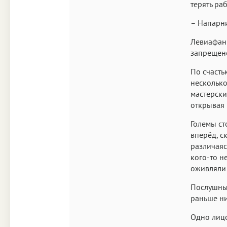
терять ра
– Напарни
Левиафан 
запрещено
По счасть
несколько
мастерски
открывая
Големы ст
вперёд, с
различаясь
кого-то н
оживляли 
Послушные
раньше ни
Одно лицо