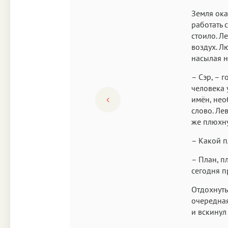
Земля ока
работать 
стоило. Л
воздух. Л
насылая н
– Сэр, – 
человека 
имён, нео
слово. Ле
же плюхну
– Какой п
– План, п
сегодня п
Отдохнуть
очередная
и вскинул