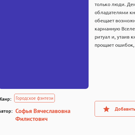
только люди. Де
обладателями кн
обещает возможн
карманную Вселе
ритуал и, утаив к
прощает ошибок, 
Городское фэнтези
Жанр:
Добавить
Софья Вячеславовна
Автор:
Филистович