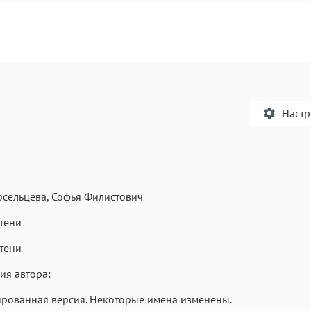
Наст
сельцева, Софья Филистович
Текст
Текст
Текст
Те
 тени
 тени
ия автора:
рованная версия. Некоторые имена изменены.