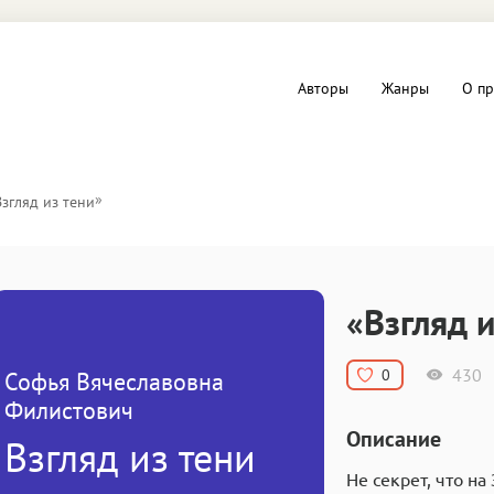
Авторы
Жанры
О пр
вы и Триллеры
Любовные романы
»
Взгляд из тени
Детское
ная литература
Документальная литератур
«Взгляд и
Драматургия
430
0
Софья Вячеславовна
дство
Компьютеры и Интернет
Филистович
Описание
Взгляд из тени
ное
Фольклор
Не секрет, что н