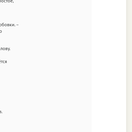
ростое,
рбовки. –
о
лову.
ётся
.