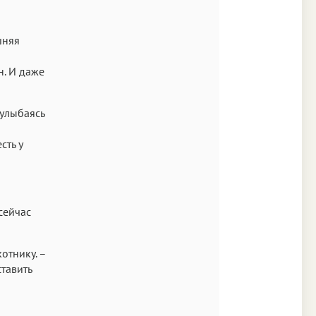
Аа
Times
шняя
Аа
н. И даже
New York
Аа
 улыбаясь
s New Roman
Аа
сть у
SF Mono
сейчас
отнику. –
тавить