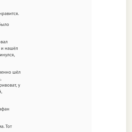
нравится.
 было
овал
 и нашёл
инулся,
ленно шёл
,
ривоват, у
,
иафан
а. Тот