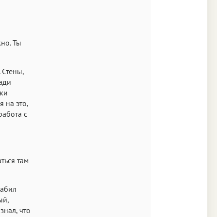
жно. Ты
 Стены,
ади
оки
 на это,
работа с
ться там
лабил
ый,
знал, что