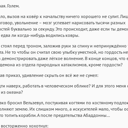
Аа
Аа
Аа
ая. Голем.
Roboto
Fira Sans
Garamond
ло, вызов на ковёр к начальству ничего хорошего не сулит. Ли
Аа
Аа
Аа
ыговор, увольнение – мозг успевает нарисовать тысячи разных
стей буквально за секунду. Это происходит, даже если ты демо
Iowan
SF Serif
San Francisco
у едва ли когда-нибудь водились ковры.
Аа
Аа
Аа
стоял перед троном, заложив руки за спину и непринуждённо
Helvetica Neue
Georgia
Arial
Time
та. Не то чтобы он считал свою улыбку уместной, но гордость не
Аа
Аа
Аа
 демонстрировать даже лёгкое волнение. В конце концов, что е
демона из отдела природных катаклизмов, кроме гордости?
Menlo
Courier
Courier New
ав приказ, удивление скрыть он всё же не сумел:
ти наверх, работать в человеческом облике? И для этого меня 
из океана?
езко бросил Вельзевул, постукивая когтями по костяному подлок
лняют землю. Их слишком много, а искусителей мало, чтобы ос
то топить корабли. А после предательства Абаддонны…
 восторженно хохотнул: