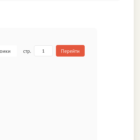
роики
стр.
Перейти
A
кст