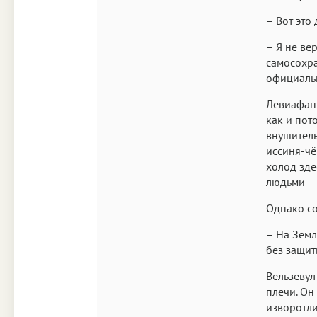
– Вот это
– Я не вер
самосохра
официальн
Левиафан 
как и пот
внушитель
иссиня-чё
холод зде
людьми – 
Однако со
– На Земл
без защи
Вельзевул
плечи. Он
изворотли