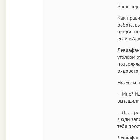
Часть перв
Как прави
работа, в
неприятно
если в Ад
Левиафан 
уголком р
позволяла
рядового 
Но, услыш
– Мне? Ид
вытащили 
– Да, – р
Люди запо
тебя прос
Левиафан