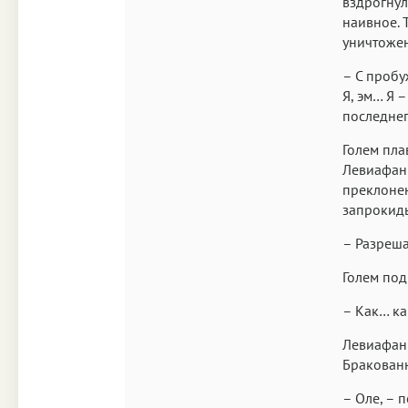
вздрогнул
наивное. 
уничтоже
– С пробу
Я, эм… Я 
последнег
Голем пла
Левиафан 
преклонен
запрокиды
– Разреша
Голем под
– Как… ка
Левиафан 
Бракованн
– Оле, – п