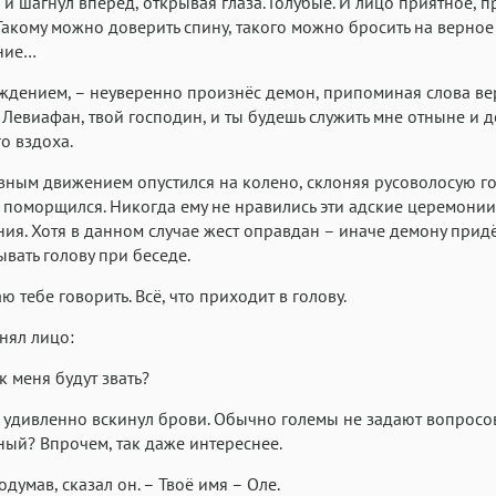
 и шагнул вперёд, открывая глаза. Голубые. И лицо приятное, п
Такому можно доверить спину, такого можно бросить на верное
ние…
ждением, – неуверенно произнёс демон, припоминая слова ве
– Левиафан, твой господин, и ты будешь служить мне отныне и д
о вздоха.
вным движением опустился на колено, склоняя русоволосую го
поморщился. Никогда ему не нравились эти адские церемонии
ия. Хотя в данном случае жест оправдан – иначе демону прид
вать голову при беседе.
ю тебе говорить. Всё, что приходит в голову.
нял лицо:
к меня будут звать?
удивленно вскинул брови. Обычно големы не задают вопросов
ый? Впрочем, так даже интереснее.
одумав, сказал он. – Твоё имя – Оле.