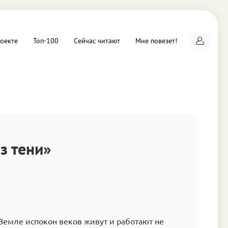
оекте
Топ-100
Сейчас читают
Мне повезет!
а
з тени»
а Земле испокон веков живут и работают не