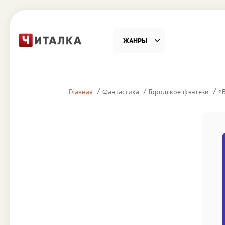
ЖАНРЫ
Фантастика
Детекти
«
Главная
Фантастика
Городское фэнтези
Приключения
Проза
Наука, Образование
Справоч
Религия и духовность
Поэзия
Юмор
Домово
Деловая литература
Старин