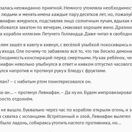
залась неожиданно приятной. Немного утомляла необходимос
с людьми и менять имена каждые пару десятков лет, но, пожалуй
евиафан жмурился, подставляя лицо солнечным лучам, вдыхая
юбовался закатом по вечерам, смаковал хорошее вино. Дразни
а корабли иллюзии Летучего Голландца. Даже читал в свободн
голем зашёл в каюту и кивнул, с весёлой улыбкой покосившись н
у входа. Оле почему-то забавляло всё то, что так бесило демон
бходимость конспираций перед смертными. Ну как ребёнок, че
виафан невольно улыбнулся в ответ и кивком отпустил часового.
лся напротив и протянул руку к блюду с фруктами.
лан? – с набитым ртом поинтересовался он.
ла-ан… – протянул Левиафан. – Да ну их. Будем импровизироват
росто отдохнём.
 не вышло. Буквально через час по кораблю открыли огонь, и з
 схватка с испанцами. Встрёпанный и злой, Левиафан вылетел
 было ладонь, собираясь утопить наглого противника, но…