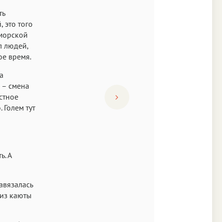
ть
, это того
 морской
л людей,
ое время.
а
а – смена
стное
 Голем тут
ь. А
авязалась
 из каюты