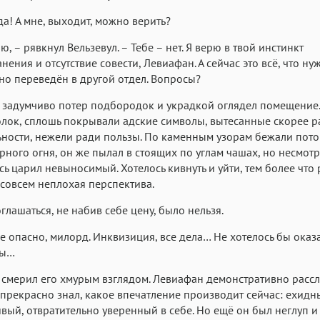
 да! А мне, выходит, можно верить?
ю, – рявкнул Вельзевул. – Тебе – нет. Я верю в твой инстинкт
нения и отсутствие совести, Левиафан. А сейчас это всё, что ну
о переведён в другой отдел. Вопросы?
задумчиво потер подбородок и украдкой оглядел помещение.
олок, сплошь покрывали адские символы, вытесанные скорее р
ности, нежели ради пользы. По каменным узорам бежали пот
рного огня, он же пылал в стоящих по углам чашах, но несмотря
сь царил невыносимый. Хотелось кивнуть и уйти, тем более что 
совсем неплохая перспектива.
глашаться, не набив себе цену, было нельзя.
е опасно, милорд. Инквизиция, все дела… Не хотелось бы оказа
ты…
 смерил его хмурым взглядом. Левиафан демонстративно расс
 прекрасно знал, какое впечатление производит сейчас: ехидн
вый, отвратительно уверенный в себе. Но ещё он был неглуп и 