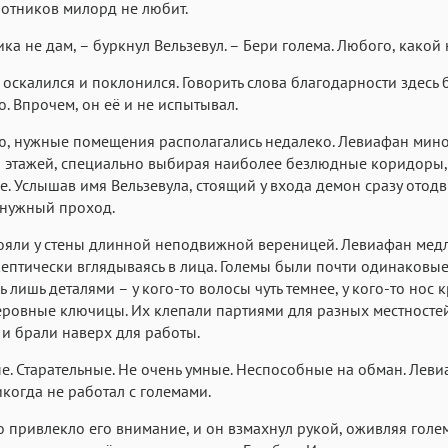
ботников милорд не любит.
ка не дам, – буркнул Вельзевул. – Бери голема. Любого, какой 
оскалился и поклонился. Говорить слова благодарности здесь
. Впрочем, он её и не испытывал.
ю, нужные помещения располагались недалеко. Левиафан мин
 этажей, специально выбирая наиболее безлюдные коридоры,
е. Услышав имя Вельзевула, стоящий у входа демон сразу отодв
 нужный проход.
ояли у стены длинной неподвижной вереницей. Левиафан мед
кептически вглядываясь в лица. Големы были почти одинаковые
 лишь деталями – у кого-то волосы чуть темнее, у кого-то нос к
еровные ключицы. Их клепали партиями для разных местностей
и брали наверх для работы.
. Старательные. Не очень умные. Неспособные на обман. Лев
когда не работал с големами.
 привлекло его внимание, и он взмахнул рукой, оживляя голем