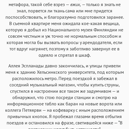
метафора, такой себе взрез —
вжих, —
только я знать не
знал, порвется ли ткань сама или мне придется
поспособствовать, и благоразумно подготовился заранее.
В съемной квартире меня ожидала кое-какая вещица,
которую я добыл из Национального музея Финляндии не
совсем честным и уж точно не нормальным способом и
которая могла бы вызвать вопросы у арендодателя, если
тот вдруг нагрянет, поэтому я заботливо завернул ее в
одеяло и спрятал в шкаф.
Аллея Эспланады давно закончилась, и улицы привели
меня к зданию Хельсинкского университета, под которым
расположилось метро. Перед поездкой я забежал в
соседний музыкальный магазин, чтобы купить струны,
спустился в настроении все таком же задумчивом — и
обнаружил, что стою посреди станции и смотрю на
информационное табло как баран на новые ворота или
коллега Петяярви — на кофеварку с иным расположением
привычных кнопок. Я пробежал глазами время отбытия
поездов и остановился на фразе, светившейся ниже — “В
расписании могут быть неточности”.