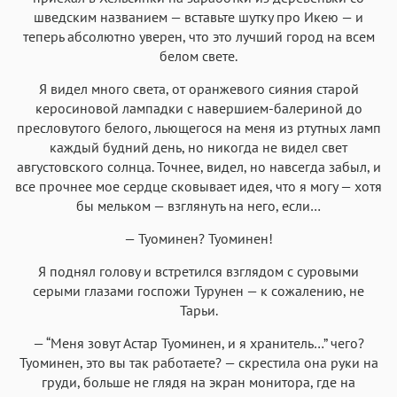
шведским названием — вставьте шутку про Икею — и
теперь абсолютно уверен, что это лучший город на всем
белом свете.
Я видел много света, от оранжевого сияния старой
керосиновой лампадки с навершием-балериной до
пресловутого белого, льющегося на меня из ртутных ламп
каждый будний день, но никогда не видел свет
августовского солнца. Точнее, видел, но навсегда забыл, и
все прочнее мое сердце сковывает идея, что я могу — хотя
бы мельком — взглянуть на него, если…
— Туоминен? Туоминен!
Я поднял голову и встретился взглядом с суровыми
серыми глазами госпожи Турунен — к сожалению, не
Тарьи.
— “Меня зовут Астар Туоминен, и я хранитель…” чего?
Туоминен, это вы так работаете? — скрестила она руки на
груди, больше не глядя на экран монитора, где на