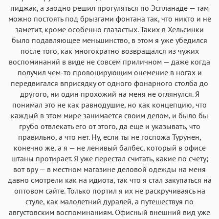
пиджак, а заодно решил прогуляться по Эспланаде — там
можно постоять под брызгами фонтана так, что никто и не
заметит, кроме особенно глазастых. Таких в Хельсинки
было подавляющее меньшинство, в этом я уже убедился
после того, как многократно возвращался из чужих
воспоминаний в виде не совсем приличном — даже когда
получил чем-то провоцирующим онемение в ногах и
передвигался вприсядку от одного фонарного столба до
другого, ни один прохожий на меня не оглянулся. Я
понимал это не как равнодушие, но как концепцию, что
каждый в этом мире занимается своим делом, и было бы
грубо отвлекать его от этого, да еще и указывать, что
правильно, а что нет. Ну, если ты не госпожа Турунен,
конечно же, а я — не ленивый балбес, который в офисе
штаны протирает. Я уже перестал считать, какие по счету;
вот вру — в местном магазине деловой одежды на меня
давно смотрели как на идиота, так что я стал закупаться на
оптовом сайте. Только портил я их не раскручиваясь на
стуле, как малолетний дуралей, а путешествуя по
августовским воспоминаниям. Офисный внешний вид уже