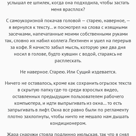
услышал ее шпилек, когда она подходила, чтобы застать
меня врасплох?
С самоукоризной покачав головой — старею, наверное, —
я вернулся к тексту… и посмотрел на слова с изящными
засечками, напечатанные моими собственными руками
так, словно их набил коллега Лехтинен и ушел на перерыв
за кофе. Я начисто забыл мысль, которую уже два дня
носил в голове, будто кувшин с водой, стараясь не
расплескать.
Не наверное. Старею. Или Сущий издевается.
Ничего не оставалось, кроме как сохранить огрызок текста
в скрытую папку где-то среди взрослых видео,
оставленных предыдущим пользователем рабочего
компьютера, и идти выпрыгивать из окна… то есть
запрыгивать в лифт. Окна все равно были по регламенту
плотно захлопнуты, чтобы ничто не мешало нам дышать
кондиционером.
Жара снаружи стояла подлинно июльская, так что я снял