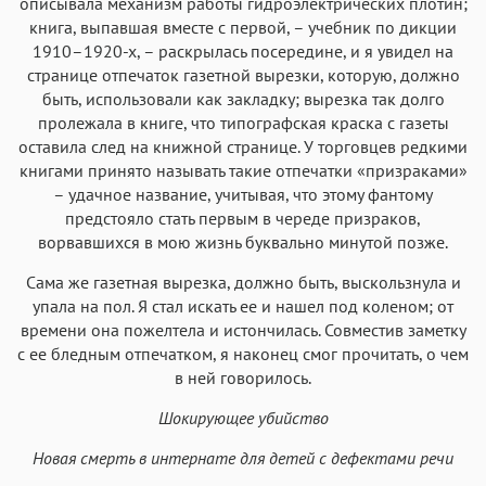
описывала механизм работы гидроэлектрических плотин;
книга, выпавшая вместе с первой, – учебник по дикции
1910–1920-х, – раскрылась посередине, и я увидел на
странице отпечаток газетной вырезки, которую, должно
быть, использовали как закладку; вырезка так долго
пролежала в книге, что типографская краска с газеты
оставила след на книжной странице. У торговцев редкими
книгами принято называть такие отпечатки «призраками»
– удачное название, учитывая, что этому фантому
предстояло стать первым в череде призраков,
ворвавшихся в мою жизнь буквально минутой позже.
Сама же газетная вырезка, должно быть, выскользнула и
упала на пол. Я стал искать ее и нашел под коленом; от
времени она пожелтела и истончилась. Совместив заметку
с ее бледным отпечатком, я наконец смог прочитать, о чем
в ней говорилось.
Шокирующее убийство
Новая смерть в интернате для детей с дефектами речи