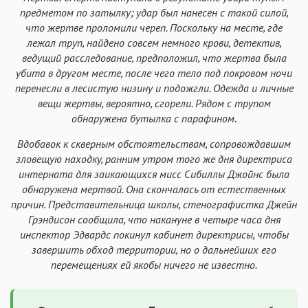
предметом по затылку; удар был нанесен с такой силой,
что жертве проломили череп. Поскольку на месте, где
лежал труп, найдено совсем немного крови, детектив,
ведущий расследование, предположил, что жертва была
убита в другом месте, после чего тело под покровом ночи
перенесли в лесистую низину и подожгли. Одежда и личные
вещи жертвы, вероятно, сгорели. Рядом с трупом
обнаружена бутылка с парафином.
Вдобавок к скверным обстоятельствам, сопровождавшим
зловещую находку, ранним утром того же дня директриса
интерната для заикающихся мисс Сибиллы Джойнс была
обнаружена мертвой. Она скончалась от естественных
причин. Представительница школы, стенографистка Джейн
Грэндисон сообщила, что накануне в четыре часа дня
инспектор Эдвардс покинул кабинет директрисы, чтобы
завершить обход территории, но о дальнейших его
перемещениях ей якобы ничего не известно.