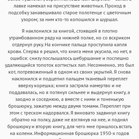
лавке намекал на присутствие животных. Проход в
подсобку занавешивало старое полотенце с цветочным
узором; за ним кто-то копошился и шуршал.
Я наклонился за книгой, стоявшей в плотно
утрамбованном ряду на нижней полке, но со вскриком
отдернул руку. На кончике пальца проступила капля
крови. Сперва я решил, что книга меня укусила, но нет, я
ошибся: снизу послышалось шебуршание и поспешно
удаляющийся топоток когтистых лап. Несомненно, это был
кот, потревоженный в одном из своих укрытий. Я снова
наклонился и подцепил пальцем тканевый переплет
вверху корешка; книга застряла намертво и не
поддавалась, но я потянул сильнее и выдернул книгу, а
заодно и соседнюю, а вместе с ними и тоненькую
брошюрку, зажатую между двумя томами. Переплет при
этом с треском надорвался. Я виновато задвинул книгу
обратно на полку, даже не взглянув на нее, и поднял
брошюрку и вторую книгу, для чего мне пришлось встать
на колени. Информационная брошюрка 1950-х годов