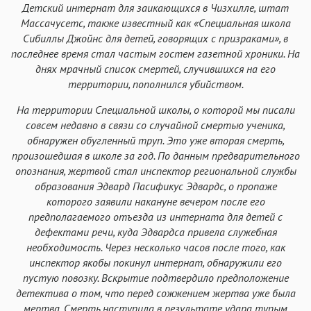
Детский интернат для заикающихся в Чизхилле, штат
Массачусетс, также известный как «Специальная школа
Сибиллы Джойнс для детей, говорящих с призраками», в
последнее время стал частым гостем газетной хроники. На
днях мрачный список смертей, случившихся на его
территории, пополнился убийством.
На территории Специальной школы, о которой мы писали
совсем недавно в связи со случайной смертью ученика,
обнаружен обугленный труп. Это уже вторая смерть,
произошедшая в школе за год. По данным предварительного
опознания, жертвой стал инспектор региональной службы
образования Эдвард Пасификус Эдвардс, о пропаже
которого заявили накануне вечером после его
предполагаемого отъезда из интерната для детей с
дефектами речи, куда Эдвардса привела служебная
необходимость. Через несколько часов после того, как
инспектор якобы покинул интернат, обнаружили его
пустую повозку. Вскрытие подтвердило предположение
детектива о том, что перед сожжением жертва уже была
мертва. Смерть наступила в результате удара тупым