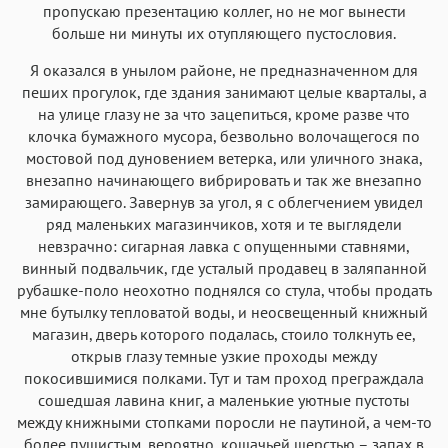
пропускаю презентацию коллег, но не мог вынести
больше ни минуты их отупляющего пустословия.
Я оказался в унылом районе, не предназначенном для
пеших прогулок, где здания занимают целые кварталы, а
на улице глазу не за что зацепиться, кроме разве что
клочка бумажного мусора, безвольно волочащегося по
мостовой под дуновением ветерка, или уличного знака,
внезапно начинающего вибрировать и так же внезапно
замирающего. Завернув за угол, я с облегчением увидел
ряд маленьких магазинчиков, хотя и те выглядели
невзрачно: сигарная лавка с опущенными ставнями,
винный подвальчик, где усталый продавец в заляпанной
рубашке-поло неохотно поднялся со стула, чтобы продать
мне бутылку тепловатой воды, и неосвещенный книжный
магазин, дверь которого подалась, стоило толкнуть ее,
открыв глазу темные узкие проходы между
покосившимися полками. Тут и там проход преграждала
сошедшая лавина книг, а маленькие уютные пустоты
между книжными стопками поросли не паутиной, а чем-то
более пушистым, вероятно, кошачьей шерстью – запах в