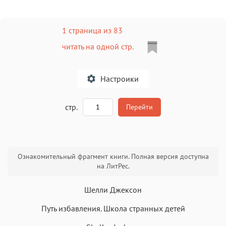
1 страница из 83
читать на одной стр.
Настроики
A
стр.
Перейти
Текст
Текст
Текст
Текст
Ознакомительный фрагмент книги. Полная версия доступна
на ЛитРес.
Шелли Джексон
Путь избавления. Школа странных детей
Аа
Аа
Аа
Аа