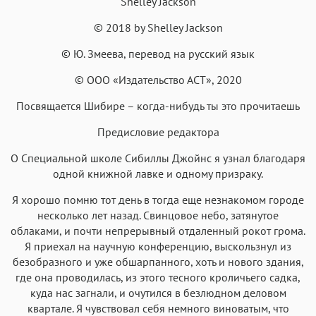
Shelley Jackson
Roboto
Fira Sans
Garamond
Times
© 2018 by Shelley Jackson
Аа
Аа
Аа
Аа
© Ю. Змеева, перевод на русский язык
Iowan
SF Serif
New York
San Francisco
Аа
Аа
Аа
Аа
© ООО «Издательство АСТ», 2020
Helvetica Neue
Georgia
Arial
Times New Roman
Посвящается Шибире – когда-нибудь ты это прочитаешь
Аа
Аа
Аа
Аа
Предисловие редактора
Menlo
SF Mono
Courier
Courier New
О Специальной школе Сибиллы Джойнс я узнал благодаря
одной книжной лавке и одному призраку.
Я хорошо помню тот день в тогда еще незнакомом городе
несколько лет назад. Свинцовое небо, затянутое
облаками, и почти непрерывный отдаленный рокот грома.
Я приехал на научную конференцию, выскользнул из
безобразного и уже обшарпанного, хоть и нового здания,
где она проводилась, из этого тесного кроличьего садка,
куда нас загнали, и очутился в безлюдном деловом
квартале. Я чувствовал себя немного виноватым, что