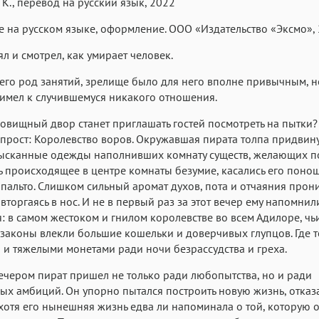
К., перевод на русский язык, 2022
Helvetica Neue
Georgia
Arial
Time
 на русском языке, оформление. ООО «Издательство «Эксмо»,
Аа
Аа
Аа
Menlo
Courier
Courier New
ял и смотрел, как умирает человек.
его род занятий, зрелище было для него вполне привычным, но
 имел к случившемуся никакого отношения.
овищный двор станет приглашать гостей посмотреть на пытки?
прост: Королевство воров. Окружавшая пирата толпа придвин
зысканные одежды наполнивших комнату существ, желающих 
ь происходящее в центре комнаты безумие, касались его поно
пальто. Слишком сильный аромат духов, пота и отчаяния прон
 вторгаясь в нос. И не в первый раз за этот вечер ему напомнил
: в самом жестоком и гнилом королевстве во всем Адилоре, чь
законы влекли большие кошельки и доверчивых глупцов. Где 
 и тяжелыми монетами ради ночи безрассудства и греха.
ечером пират пришел не только ради любопытства, но и ради
ых амбиций. Он упорно пытался построить новую жизнь, отказ
 хотя его нынешняя жизнь едва ли напоминала о той, которую о