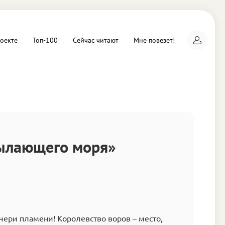
оекте
Топ-100
Сейчас читают
Мне повезет!
а
ылающего моря»
чери пламени! Королевство воров – место,