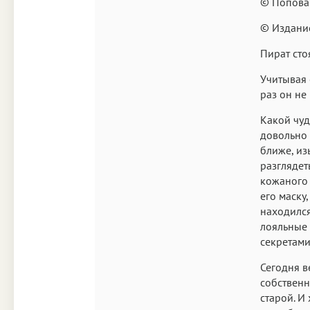
© Попова 
© Издание
Пират сто
Учитывая 
раз он не
Какой чуд
довольно 
ближе, и
разглядет
кожаного 
его маску,
находился
лояльные 
секретами
Сегодня в
собственн
старой. И