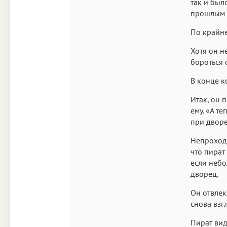
так и был
прошлым 
По крайне
Хотя он н
бороться 
В конце к
Итак, он 
ему. «А т
при дворе
Непроходя
что пират 
если небо
дворец.
Он отвлек
снова взг
Пират вид