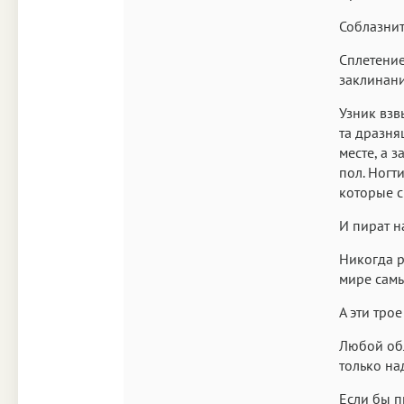
Соблазнит
Сплетение
заклинани
Узник взв
та дразня
месте, а 
пол. Ногт
которые с
И пират н
Никогда р
мире самы
А эти тро
Любой обл
только на
Если бы п