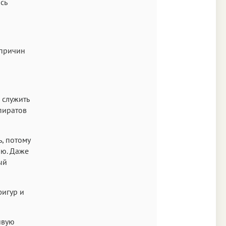
сь
 причин
 служить
 пиратов
, потому
цию. Даже
ый
фигур и
ивую