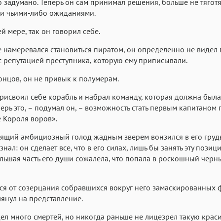
о задумано. Теперь он сам принимал решения, больше не тяготя
и чьими-либо ожиданиями.
й мере, так он говорил себе.
е намеревался становиться пиратом, он определенно не видел
с репутацией преступника, которую ему приписывали.
онцов, он не привык к полумерам.
присвоил себе корабль и набрал команду, которая должна была
еперь это, – подумал он, – возможность стать первым капитаном
 Короля воров».
щий амбициозный голод жадным зверем вонзился в его грудь
знал: он сделает все, что в его силах, лишь бы занять эту пози
льшая часть его души сожалела, что попала в роскошный черн
ся от созерцания собравшихся вокруг него замаскированных 
лянул на представление.
ел много смертей, но никогда раньше не лицезрел такую крас