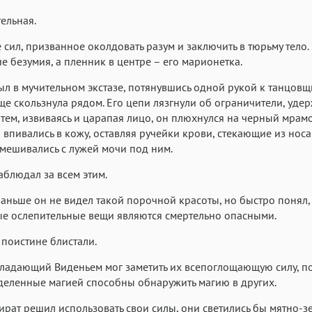
ельная.
 сил, призванное околдовать разум и заключить в тюрьму тело.
е безумия, а пленник в центре – его марионетка.
ыл в мучительном экстазе, потянувшись одной рукой к танцовщ
ще скользнула рядом. Его цепи лязгнули об ограничители, уде
затем, извиваясь и царапая лицо, он плюхнулся на черный мра
и впивались в кожу, оставляя ручейки крови, стекающие из носа
мешивались с лужей мочи под ним.
аблюдал за всем этим.
аньше он не видел такой порочной красоты, но быстро понял, 
е ослепительные вещи являются смертельно опасными.
е поистине блистали.
адающий Виденьем мог заметить их всепоглощающую силу, по
деленные магией способны обнаружить магию в других.
ират решил использовать свои силы, они светились бы мятно-з