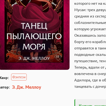
которого нет на 
Мусаи: трех деву
средняя из сесте
соблазнительные 
которую угрожает
Оказавшись залож
борту его корабл
отправятся в таи
подводные скалы
путешествие, тем 
Теперь, вдали от
вовлечена в смер
Фэнтези
Жанр:
Адилора, где в о
Э. Дж. Меллоу
танцевать с доче
Автор:
Купить книгу