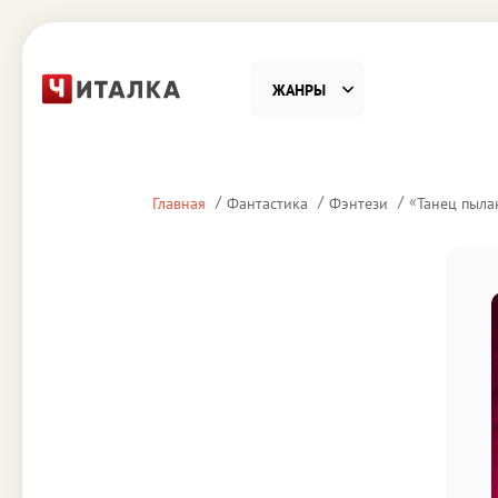
ЖАНРЫ
Фантастика
Детекти
«
Главная
Фантастика
Фэнтези
Танец пыл
Приключения
Проза
Наука, Образование
Справоч
Религия и духовность
Поэзия
Юмор
Домово
Деловая литература
Старин