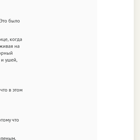
 Это было
ице, когда
рживая на
морный
 и ушей,
что в этом
тому что
еленым.