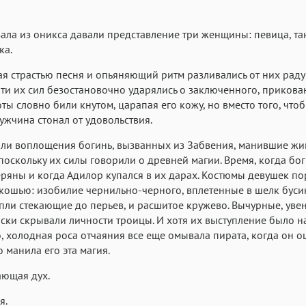
зала из оникса давали представление три женщины: певица, т
ка.
 страстью песня и опьяняющий ритм разливались от них раду
ити их сил безостановочно ударялись о заключенного, прикова
оты словно били кнутом, царапая его кожу, но вместо того, что
мужчина стонал от удовольствия.
яли воплощения богинь, вызванных из Забвения, манившие жи
поскольку их силы говорили о древней магии. Время, когда бо
ряны и когда Адилор купался в их дарах. Костюмы девушек п
кошью: изобилие чернильно-черного, вплетенные в шелк буси
пли стекающие до перьев, и расшитое кружево. Вычурные, ув
ски скрывали личности троицы. И хотя их выступление было 
о, холодная роса отчаяния все еще омывала пирата, когда он о
о манила его эта магия.
ающая дух.
я.