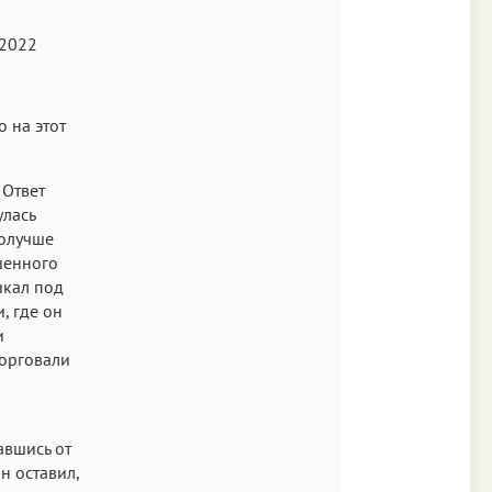
s New Roman
 2022
Аа
SF Mono
 на этот
 Ответ
улась
получше
шенного
икал под
и, где он
и
торговали
авшись от
н оставил,