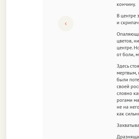
кончину.
В центре 
и скрипач
Опаляющая
цветов, н
центре. Н
от боли, 
Здесь сто
мертвым, 
были поте
своей рос
словно ка
рогами ма
не на нег
как сильн
Захватыв
Дразняща