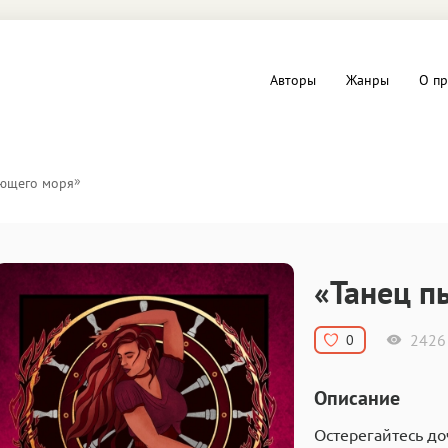
Авторы
Жанры
О пр
вы и Триллеры
Любовные романы
»
ающего моря
Детское
ная литература
Документальная литератур
«Танец п
Драматургия
2426
0
дство
Компьютеры и Интернет
Описание
ное
Фольклор
Остерегайтесь до