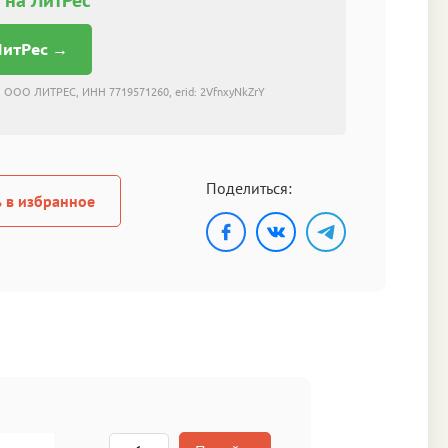
ЛитРес →
 ООО ЛИТРЕС, ИНН 7719571260, erid: 2VfnxyNkZrY
Поделиться:
 в избранное