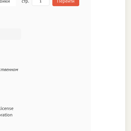
роики
стр.
Перейти
A
кст
бственном
Аа
Times
Аа
license
ration
New York
Аа