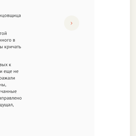
анцовщица
гой
нного в
бы кричать
вых к
ги еще не
оражали
ны,
енчанные
направлено
щущал,