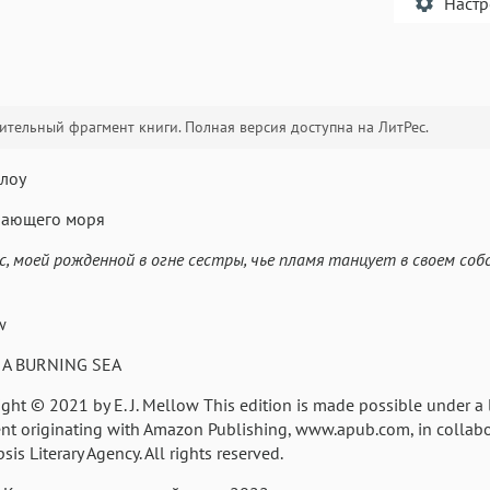
Наст
тельный фрагмент книги. Полная версия доступна на ЛитРес.
Текст
Текст
Текст
Те
ллоу
лающего моря
с, моей рожденной в огне сестры, чье пламя танцует в своем со
Аа
w
Аа
Аа
Roboto
Fira Sans
Garamond
 A BURNING SEA
Аа
Аа
Аа
ight © 2021 by E. J. Mellow This edition is made possible under a 
nt originating with Amazon Publishing, www.apub.com, in collabo
Iowan
SF Serif
San Francisco
is Literary Agency. All rights reserved.
Аа
Аа
Аа