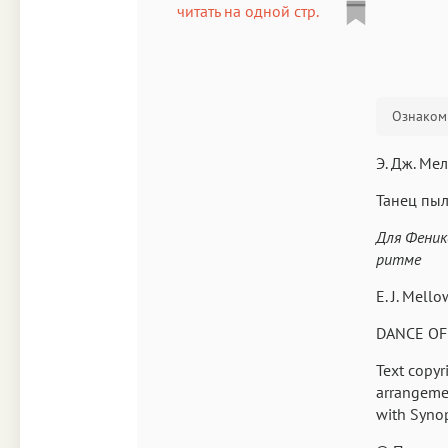
читать на одной стр.
Ознакоми
Э. Дж. Ме
Танец пы
Для Феник
ритме
E. J. Mello
DANCE OF
Text copyr
arrangeme
with Synops