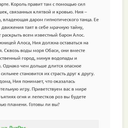
карте. Король правит там с помощью сил
шек, связанных клятвой и кровью. Ния –
р, владеющая даром гипнотического танца. Ее
движения таят в себе мрачную тайну,
 раскрыть всем известный барон Алос.
ницей Алоса, Ния должна оставаться на
я. Сквозь воды моря Обаси, они вместе
нственный город, минуя водопады и
. Однако чем дольше длится опасное
сильнее становится их страсть друг к другу.
 дома, Ния понимает, что оказалась
тельную игру. Приветствуем вас в мире
бъятиях огня и лепестков роз вы будете
рью пламени. Готовы ли вы?
 на ЛитРес