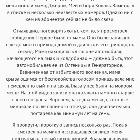
меня искали мама, Джером, Мей и Боря Коваль. Заметил я
в списке и несколько неизвестных номеров. Однако ни с
кем из абонентов сейчас не было связи.
Отчаявшись поговорить хоть с кем-то, я просмотрел
сообщения. Первое было от мамы. Оно было записано
еще до моего прихода домой и длилось всего тринадцать
секунд. Мама находилась в салоне автомобиля,
качающегося на ямах и колдобинах — должно быть, этот
автомобиль вез ее из Олтеницы в Генераторное.
Взвинченная от избыточного волнения, мама
срывающимся от беспокойства голосом приказывала мне
немедленно выйти на связь. Глаза у нее были на мокром
месте. На этой видеозаписи она казалась намного старше
своего возраста. Впрочем, за те два месяца, которые
миновали после папиного отъезда, она действительно
постарела как минимум лет на семь.
Я прокрутил короткую запись несколько раз. Пока я
смотрел на мамино исстрадавшееся лицо, меня
подхватывал целый вихрь эмоций. Вначале я ощутил