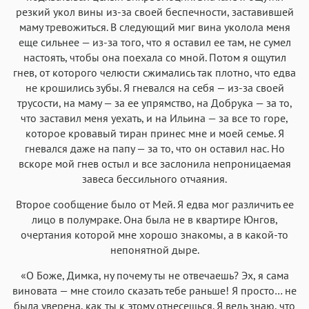
резкий укол вины из-за своей беспечности, заставившей
маму тревожиться. В следующий миг вина уколола меня
еще сильнее — из-за того, что я оставил ее там, не сумел
настоять, чтобы она поехала со мной. Потом я ощутил
гнев, от которого челюсти сжимались так плотно, что едва
не крошились зубы. Я гневался на себя — из-за своей
трусости, на маму — за ее упрямство, на Добрука — за то,
что заставил меня уехать, и на Ильина — за все то горе,
которое кровавый тиран принес мне и моей семье. Я
гневался даже на папу — за то, что он оставил нас. Но
вскоре мой гнев остыл и все заслонила непроницаемая
завеса бессильного отчаяния.
Второе сообщение было от Мей. Я едва мог различить ее
лицо в полумраке. Она была не в квартире Юнгов,
очертания которой мне хорошо знакомы, а в какой-то
непонятной дыре.
«О Боже, Димка, ну почему ты не отвечаешь? Эх, я сама
виновата — мне стоило сказать тебе раньше! Я просто… не
была уверена, как ты к этому отнесешься. Я ведь знаю, что