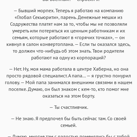
— Бывший морпех. Теперь я работаю на компанию
«Глобал Секьюрити», парень. Денежные мешки из
Содружества платят нам за то, чтобы мы не позволяли
умереть или потеряться их ценным работникам и их
семьям, которые работают в «горячих точках», — он
кивнул в салон конвертоплана. — Если ты оказался здесь,
то должен что-нибудь об этом знать. Твои родители
работают на одну из корпораций?
— Нет. Ну, моя мама работала в центре Хаберна, но она
просто рядовой специалист. А папа… — я грустно понурил
голову. — Мой папа занимался внешними связями в нашем
поселке. Думаю, он был знаком с кем-то, кто помог мне
оказаться на этом борту.
— Ты счастливчик.
— Не знаю. Я предпочел бы быть сейчас там. Со своей
семьей.
— Думаю, многие там с радостью поменялись бы с тобой