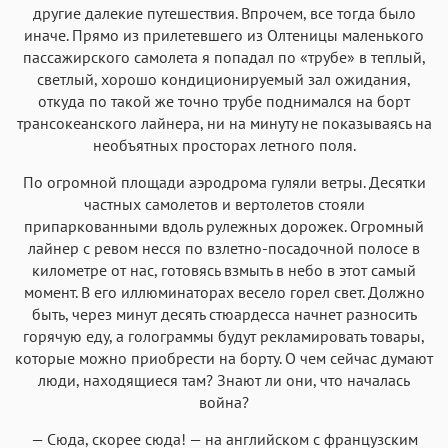
другие далекие путешествия. Впрочем, все тогда было
иначе. Прямо из прилетевшего из Олтеницы маленького
пассажирского самолета я попадал по «трубе» в теплый,
светлый, хорошо кондиционируемый зал ожидания,
откуда по такой же точно трубе поднимался на борт
трансокеанского лайнера, ни на минуту не показываясь на
необъятных просторах летного поля.
По огромной площади аэродрома гуляли ветры. Десятки
частных самолетов и вертолетов стояли
припаркованными вдоль рулежных дорожек. Огромный
лайнер с ревом несся по взлетно-посадочной полосе в
километре от нас, готовясь взмыть в небо в этот самый
момент. В его иллюминаторах весело горел свет. Должно
быть, через минут десять стюардесса начнет разносить
горячую еду, а голограммы будут рекламировать товары,
которые можно приобрести на борту. О чем сейчас думают
люди, находящиеся там? Знают ли они, что началась
война?
— Сюда, скорее сюда! — на английском с французским