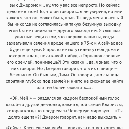
вы с Джеромом… ну, что у вас все непросто. Но сейчас
дело не в этом! То, что он говорит… я не уверена, но мне
кажется, что он, может быть, прав. Ты ведь меня знаешь. Я
бы никогда не согласилась на такую безумную выходку,
если бы не понимала — другого выхода нет. Я слышала
ужасные вещи о том, что творили нацисты, когда
захватывали селения вроде нашего в 75-ом. А сейчас все
будет еще хуже. Я просто не могу сидеть у себя дома и
покорно ждать, пока какой-нибудь «Торнадо» сровняет
его с землей, понимаешь?! Эти казаки… да, я знаю, что о
них говорят. Но Джером говорит, что в их станице —
безопасно. Он был там, Дима. Он говорит, что станица
спрятана глубоко под землей и никто не сможет ее найти
или тем более захватить…».
«Эй, Мей!» — раздался за кадром беспокойный голос
какой-то другой девчонки, кажется, той самой Клариссы,
которая когда-то предрекала Четвертую мировую. — «Ты
долго еще там?! Джером говорит, нам надо выходить!»
«Сейчас, Клер, еще минуту!» — крикнула в ответ кореянка.