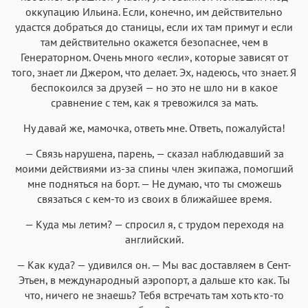
оккупацию Ильина. Если, конечно, им действительно
удастся добраться до станицы, если их там примут и если
там действительно окажется безопаснее, чем в
Генераторном. Очень много «если», которые зависят от
того, знает ли Джером, что делает. Эх, надеюсь, что знает. Я
беспокоился за друзей — но это не шло ни в какое
сравнение с тем, как я тревожился за мать.
Ну давай же, мамочка, ответь мне. Ответь, пожалуйста!
— Связь нарушена, парень, — сказал наблюдавший за
моими действиями из-за спины член экипажа, помогший
мне подняться на борт. — Не думаю, что ты сможешь
связаться с кем-то из своих в ближайшее время.
— Куда мы летим? — спросил я, с трудом переходя на
английский.
— Как куда? — удивился он. — Мы вас доставляем в Сент-
Этьен, в международный аэропорт, а дальше кто как. Ты
что, ничего не знаешь? Тебя встречать там хоть кто-то