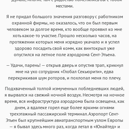
местами.
Я не придал большого значения разговору с работником
охранной фирмы, но оказалось, что он был первым
человеком за долгое время, кто вообще проявил ко мне
хоть какое-то участие. Прошло несколько часов, на
протяжении которых меня изрядно укачало и я успел
здорово посадить свой комм, как винтокрыл уже
опустился на летное поле аэродрома Сент-Этьена.
— Удачи, парень! — открыв дверь и опустив трап, крикнул
мне на ухо сотрудник «Глобал Секьюрити», едва
перекрикивая шум роторов, и похлопал меня по плечу.
Подхваченный толпой измученных побледневших людей,
я вырвался на свежий ночной воздух. Несмотря на ночное
время, вся инфраструктура аэродрома была освещена, как
днем, а вдалеке горел еще более яркими огнями
трехэтажный пассажирский терминал. Аэропорт Сент-
Этьен был крупнейшим авиатранспортным узлом Европы
— я бывал здесь много раз, когда летал в «Юнайтед» и