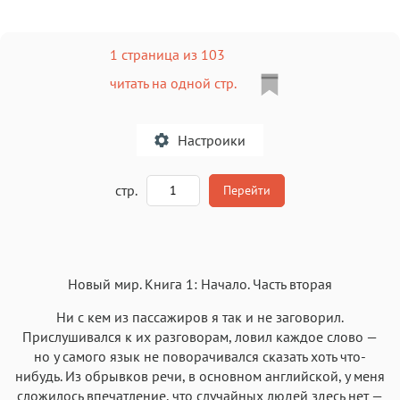
1 страница из 103
читать на одной стр.
Настроики
A
стр.
Перейти
Текст
Текст
Текст
Текст
Новый мир. Книга 1: Начало. Часть вторая
Ни с кем из пассажиров я так и не заговорил.
Прислушивался к их разговорам, ловил каждое слово —
но у самого язык не поворачивался сказать хоть что-
нибудь. Из обрывков речи, в основном английской, у меня
Аа
Аа
Аа
Аа
сложилось впечатление, что случайных людей здесь нет —