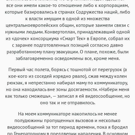
Roboto
Fira Sans
Garamond
Times
все они имели какое-то отношение либо к корпорациям,
которые базировались в странах Содружества наций, либо
Аа
Аа
Аа
Аа
к власти имущим в одной из множества
Iowan
SF Serif
New York
San Francisco
центральноевропейских общин, которые заимели связи с
нужными людьми. Конвертоплан, принадлежавший одной
Аа
Аа
Аа
Аа
из «дочек» консорциума «Смарт Тек» в Европе, собрал их
Helvetica Neue
Georgia
Arial
Times New Roman
с заранее подготовленных позиций согласно давно
разработанному плану эвакуации. О плане, похоже, были
Аа
Аа
Аа
Аа
заблаговременно осведомлены все, кроме меня.
Menlo
SF Mono
Courier
Courier New
Первый час полета, борясь с тошнотой от перегрузок (а
кое-кого из соседей изрядно рвало), сжав между колен
рюкзак, я непрестанно набирал маму по коммуникатору,
но она находилась вне зоны досягаемости. «Набери меня
как только сможешь», — записал я ей видеосообщение, но
оно так и не отправилось.
На моем коммуникаторе накопилось не менее
полудюжины пропущенных вызовов и несколько
видеосообщений за тот период времени, пока я бродил
по Генераторному в преддверии нападения. В основном