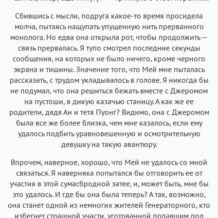
Сбившись с мысли, подруга какое-то время просидела
молча, пытаясь нащупать упущенную нить прерванного
монолога. Но едва она открыла рот, чтобы продолжить —
связь прервалась. Я тупо смотрел последние секунды
сообщения, на которых не было ничего, кроме черного
экрана и тишины. Значение того, что Мей мне пыталась
рассказать, с трудом укладывалось в голове. Я никогда бы
не подумал, что она решиться бежать вместе с Джеромом
на пустоши, в дикую казачью станицу. А как же ее
родители, дядя Ан и тетя Пуонг? Видимо, она с Джеромом
была все же более близка, чем мне казалось, если ему
удалось подбить уравновешенную и осмотрительную
девушку на такую авантюру.
Впрочем, наверное, хорошо, что Мей не удалось со мной
связаться. Я наверняка попытался бы отговорить ее от
участия в этой сумасбродной затее, и, может быть, мне бы
это удалось. И где бы она была теперь? А так, возможно,
она станет одной из немногих жителей Генераторного, кто
избегнет страшной участи, уготованной попавшим под