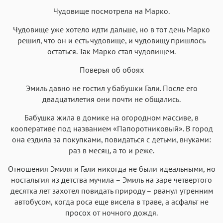
Helvetica Neue
Georgia
Arial
Times New Roman
Чудовище посмотрела на Марко.
Аа
Аа
Аа
Аа
Чудовище уже хотело идти дальше, но в тот день Марко
Menlo
SF Mono
Courier
Courier New
решил, что он и есть чудовище, и чудовищу пришлось
остаться. Так Марко стал чудовищем.
Поверья об обоях
Эмиль давно не гостил у бабушки Гали. После его
двадцатилетия они почти не общались.
Бабушка жила в домике на огородном массиве, в
кооперативе под названием «Папоротниковый». В город
она ездила за покупками, повидаться с детьми, внуками:
раз в месяц, а то и реже.
Отношения Эмиля и Гали никогда не были идеальными, но
ностальгия из детства мучила – Эмиль на заре четвертого
десятка лет захотел повидать природу – рванул утренним
автобусом, когда роса еще висела в траве, а асфальт не
просох от ночного дождя.