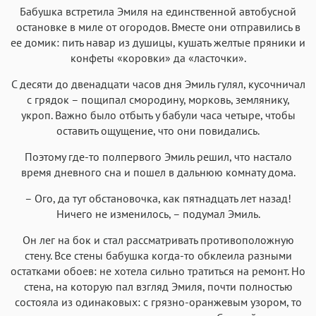
Бабушка встретила Эмиля на единственной автобусной
остановке в миле от огородов. Вместе они отправились в
ее домик: пить навар из душицы, кушать желтые пряники и
конфеты «коровки» да «ласточки».
С десяти до двенадцати часов дня Эмиль гулял, кусочничал
с грядок – пощипал смородину, морковь, землянику,
укроп. Важно было отбыть у бабули часа четыре, чтобы
оставить ощущение, что они повидались.
Поэтому где-то полпервого Эмиль решил, что настало
время дневного сна и пошел в дальнюю комнату дома.
– Ого, да тут обстановочка, как пятнадцать лет назад!
Ничего не изменилось, – подумал Эмиль.
Он лег на бок и стал рассматривать противоположную
стену. Все стены бабушка когда-то обклеила разными
остатками обоев: не хотела сильно тратиться на ремонт. Но
стена, на которую пал взгляд Эмиля, почти полностью
состояла из одинаковых: с грязно-оранжевым узором, то