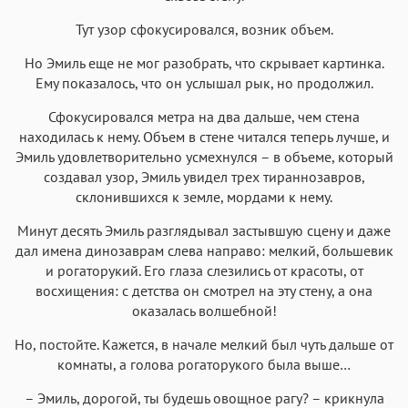
Тут узор сфокусировался, возник объем.
Но Эмиль еще не мог разобрать, что скрывает картинка.
Ему показалось, что он услышал рык, но продолжил.
Сфокусировался метра на два дальше, чем стена
находилась к нему. Объем в стене читался теперь лучше, и
Эмиль удовлетворительно усмехнулся – в объеме, который
создавал узор, Эмиль увидел трех тираннозавров,
склонившихся к земле, мордами к нему.
Минут десять Эмиль разглядывал застывшую сцену и даже
дал имена динозаврам слева направо: мелкий, большевик
и рогаторукий. Его глаза слезились от красоты, от
восхищения: с детства он смотрел на эту стену, а она
оказалась волшебной!
Но, постойте. Кажется, в начале мелкий был чуть дальше от
комнаты, а голова рогаторукого была выше…
– Эмиль, дорогой, ты будешь овощное рагу? – крикнула