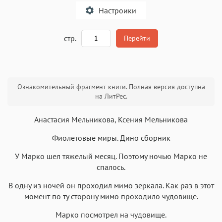
Настроики
A
стр.
Перейти
Текст
Текст
Текст
Текст
Ознакомительный фрагмент книги. Полная версия доступна
на ЛитРес.
Анастасия Мельникова, Ксения Мельникова
Фиолетовые миры. Дино сборник
Аа
Аа
Аа
Аа
У Марко шел тяжелый месяц. Поэтому ночью Марко не
Roboto
Fira Sans
Garamond
Times
спалось.
Аа
Аа
Аа
Аа
В одну из ночей он проходил мимо зеркала. Как раз в этот
Iowan
SF Serif
New York
San Francisco
момент по ту сторону мимо проходило чудовище.
Аа
Аа
Аа
Аа
Марко посмотрел на чудовище.