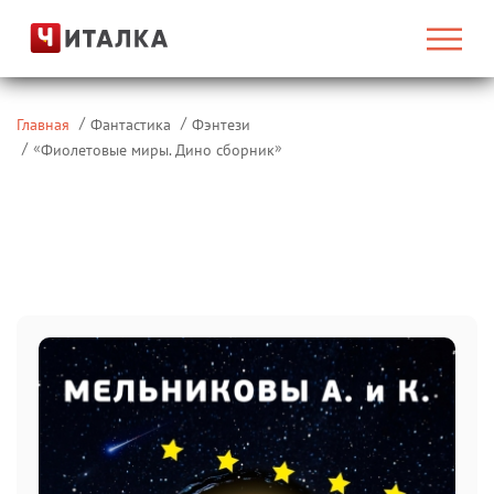
Главная
Фантастика
Фэнтези
«
»
Фиолетовые миры. Дино сборник