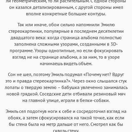
ли геометрическим, то ли растительным. С одной стороны
он казался детализированным, с другой стороны имел
вполне конкретные большие контуры.
Так или иначе, обои сильно напомнили Эмилю
стереокартинки, популярные в последнем десятилетии
двадцатого века: когда страница альбома полностью
заполнена сложными узорами, созданными в 3D-
программе. Узоры однотипные, но если фокусировать
взгляд не на странице альбома, а за ним, то в узоре
начинаешь видеть объем.
Сон не шел, поэтому Эмиль подумал «Почему нет? Вдруг
это и правда стереокартинка?». Через окно слышался стук
лопаты о твердую землю – бабушка увлеченно занималась
новой грядкой. Соседские дети отбивали резиновый мяч
на главной улице, играли в белки-собаки.
Эмиль сел подогнув ноги к себе и сосредоточил взгляд на
обоях, а затем сфокусировался на такой точке, как если
бы стена была на метр дальше от него. Смотрел как бы
сквозь стену.