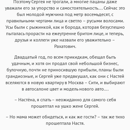
Поэтому Сергея не трогали, а многие пацаны даже
уважали его за упорство и самостоятельность…. Сейчас это
был молодой мужчина под метр восемьдесят, с
правильными чертами лица и светло – русыми волосами.
Усы были с рыжинкой, как и борода, которая безуспешно
пыталась прорасти на ежеутренне бритом лице, и теперь,
друзья и коллеги уже назвали его уважительно –
Рахатович.
Двадцатый год, по всем прикидкам, обещал быть
удачным, и хотя он продал свой небольшой бизнес,
булочную, почти не приносившую прибыли, планы были
грандиозные, и Сергей уже предвкушал, как они с Настей
вселяются в новую квартиру в Москва – Сити, и выбирают
в автосалоне цвет и модель нового авто….
– Настёна, я спать – неожиданно для самого себя
прошептал на ушко жене Сергей.
– Но мама может обидеться, и как же гости? – так же тихо
прошептала Настя.