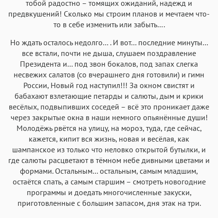
тобой радостно – томящих ожиданий, надежд и
Аа
Аа
Аа
предвкушений! Сколько мы строим планов и мечтаем что-
Аа
то в себе изменить или забыть….
Iowan
SF Serif
New York
San Francisco
Но ждать осталось недолго… . И вот… последние минуты…
Аа
Аа
Аа
Аа
все встали, почти не дыша, слушаем поздравление
Helvetica Neue
Georgia
Arial
Times New Roman
Президента и… под звон бокалов, под запах слегка
несвежих салатов (со вчерашнего дня готовили) и гимн
Аа
Аа
Аа
Аа
России, Новый год наступил!!! За окном свистят и
Menlo
SF Mono
Courier
Courier New
бабахают взлетающие петарды и салюты, дым и крики
весёлых, подвыпивших соседей – всё это проникает даже
через закрытые окна в наши немного опьянённые души!
Молодёжь рвётся на улицу, на мороз, туда, где сейчас,
кажется, кипит вся жизнь, новая и весёлая, как
шампанское из только что неловко открытой бутылки, и
где салюты расцветают в тёмном небе дивными цветами и
формами. Остальным… остальным, самым младшим,
остаётся спать, а самым старшим – смотреть новогодние
программы и доедать многочисленные закуски,
приготовленные с большим запасом, дня этак на три.