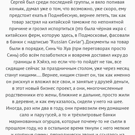
Сергей был среди последней группы, и вяло попивая
коньяк, думал уже о том, что возможно, уже скоро, ему
предстоит ехать в Поднебесную, вернее лететь, так как
товар застрял на китайской таможне по непонятной
причине и грозил испортиться (это была чёрная икра с
китайских ферм, которую здесь, в Подмосковье, фасовали
в банки с надписью "Russian Caviar"). Документы на товар
были в порядке, Синь Чо Хуа (при переговорах просто
Синь) обо всём позаботился и вовремя доставил икру до
границы в Хэйхэ, но если что-то пойдёт не так, все
сидящие сейчас за праздничным столом, уже через месяц
станут нищими…. Вернее, нищим станет он, так как именно
он рискнул и вложил все свои, и занятые у друзей деньги,
в этот новый бизнес проект, а они, многочисленные
родственники его жены, ближние и дальние, просто жили
в деревне, и как ему казалось, сидели у него на шее.
Иногда, раз или два в году, они привозили ему домашнее
сало и пару гусей, а то и трёхлитровые банки
маринованных огурцов, которые почему-то не съели в
прошлом году, но в остальное время тянули с него мелкие
и крупные суммы, периодически звоня и ссылаясь на