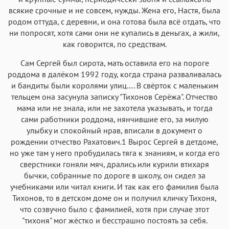
всякие срочные и не совсем, нужды. Жена его, Настя, была
родом оттуда, с деревни, и она готова была всё отдать, что
ни попросят, хотя сами они не купались в деньгах, а жили,
как говорится, по средствам.
Сам Сергей был сирота, мать оставила его на пороге
роддома в далёком 1992 году, когда страна разваливалась
и бандиты были королями улиц…. В свёрток с маленьким
тельцем она засунула записку "Тихонов Серёжа". Отчество
мама или не знала, или не захотела указывать, и тогда
сами работники роддома, нянчившие его, за милую
улыбку и спокойный нрав, вписали в документ о
рождении отчество Рахатович.1 Вырос Сергей в детдоме,
но уже там у него пробудилась тяга к знаниям, и когда его
сверстники гоняли мяч, дрались или курили втихаря
бычки, собранные по дороге в школу, он сидел за
учебниками или читал книги. И так как его фамилия была
Тихонов, то в детском доме он и получил кличку Тихоня,
что созвучно было с фамилией, хотя при случае этот
"тихоня" мог жёстко и бесстрашно постоять за себя.