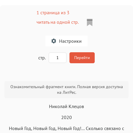
1 страница из 3
читать на одной стр.
Настроики
A
стр.
Перейти
Текст
Текст
Текст
Текст
Ознакомительный фрагмент книги. Полная версия доступна
на ЛитРес.
Николай Клецов
2020
Аа
Аа
Аа
Аа
Новый Год, Новый Год, Новый Год!… Сколько связано с
Roboto
Fira Sans
Garamond
Times