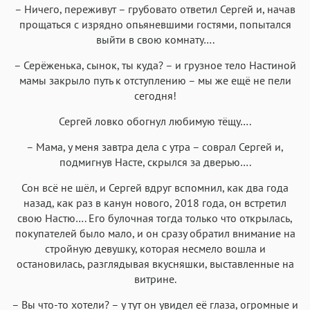
– Ничего, переживут – грубовато ответил Сергей и, начав
прощаться с изрядно опьяневшими гостями, попытался
выйти в свою комнату….
– Серёженька, сынок, ты куда? – и грузное тело Настиной
мамы закрыло путь к отступлению – мы же ещё не пели
сегодня!
Сергей ловко обогнул любимую тёщу….
– Мама, у меня завтра дела с утра – соврал Сергей и,
подмигнув Насте, скрылся за дверью….
Сон всё не шёл, и Сергей вдруг вспомнил, как два года
назад, как раз в канун нового, 2018 года, он встретил
свою Настю…. Его булочная тогда только что открылась,
покупателей было мало, и он сразу обратил внимание на
стройную девушку, которая несмело вошла и
остановилась, разглядывая вкусняшки, выставленные на
витрине.
– Вы что-то хотели? – у тут он увидел её глаза, огромные и