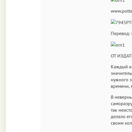
www.pott
Перевод: 
ОТ ИЗДА
Каждый ко
значитель
нужного з
времени, 
В неверны
саморазру
так неист
делало ег
своим хол