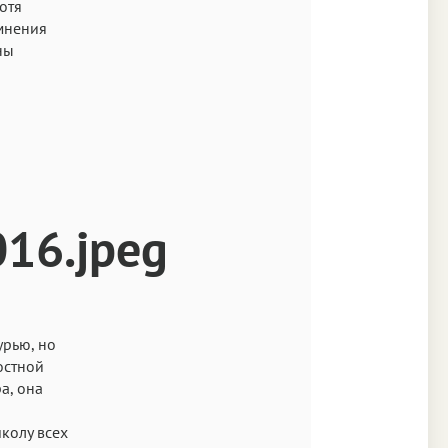
отя
омнения
ны
урью, но
остной
а, она
колу всех