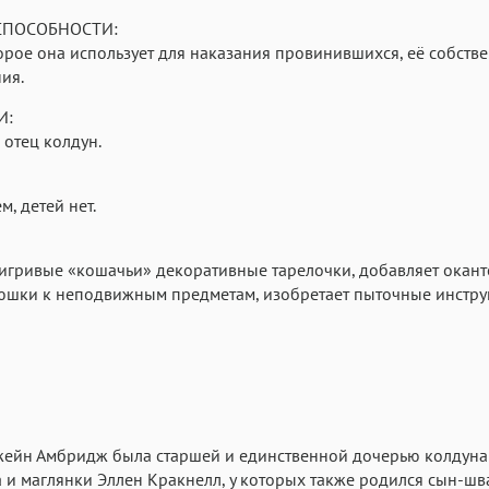
СПОСОБНОСТИ:
орое она использует для наказания провинившихся, её собств
ия.
И:
 отец колдун.
м, детей нет.
игривые «кошачьи» декоративные тарелочки, добавляет окант
юшки к неподвижным предметам, изобретает пыточные инстру
жейн Амбридж была старшей и единственной дочерью колдун
и маглянки Эллен Кракнелл, у которых также родился сын-шв