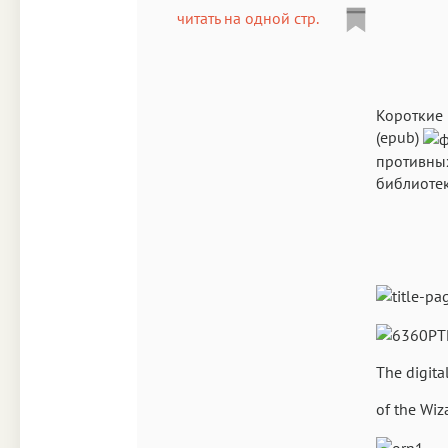
читать на одной стр.
Короткие 
(epub)
противных
библиоте
The digita
of the Wiz