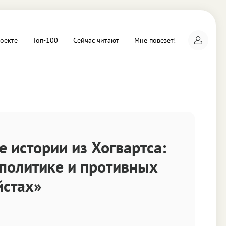
оекте
Топ-100
Сейчас читают
Мне повезет!
а
е истории из Хогвартса:
, политике и противных
йстах»