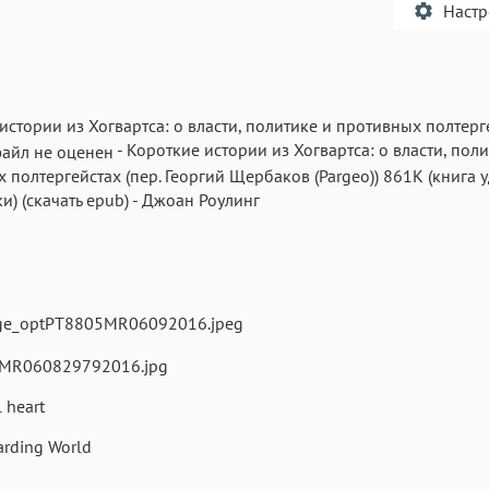
Наст
истории из Хогвартса: о власти, политике и противных полтерг
-
Короткие истории из Хогвартса: о власти, поли
Текст
Текст
Текст
Те
 полтергейстах
(пер.
Георгий Щербаков (Pargeo)
)
861K
(книга 
ки)
(скачать epub)
-
Джоан Роулинг
Аа
Аа
Аа
Roboto
Fira Sans
Garamond
Аа
Аа
Аа
l heart
Iowan
SF Serif
San Francisco
arding World
Аа
Аа
Аа