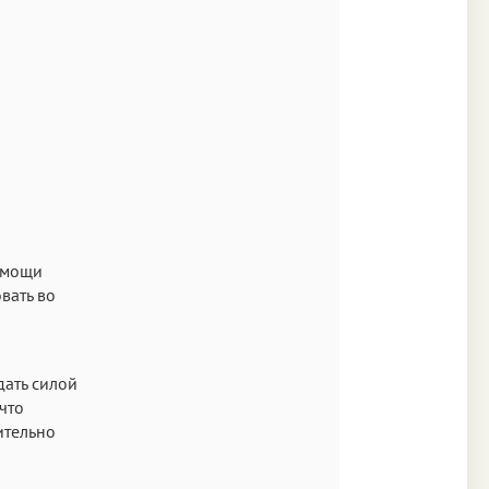
s New Roman
Аа
SF Mono
помощи
вать во
дать силой
 что
ительно