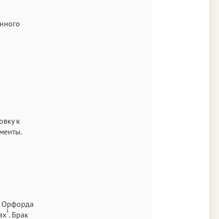
енного
овку к
менты.
а Орфорда
1
ах
. Брак