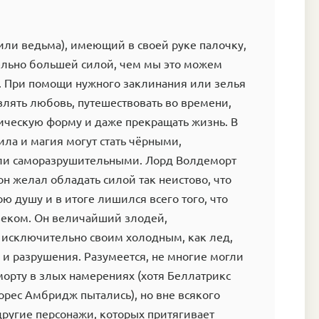
или ведьма), имеющий в своей руке палочку,
ельно большей силой, чем мы это можем
ь. При помощи нужного заклинания или зелья
влять любовь, путешествовать во времени,
ическую форму и даже прекращать жизнь. В
ила и магия могут стать чёрными,
ли саморазрушительными. Лорд Волдеморт
 он желал обладать силой так неистово, что
ою душу и в итоге лишился всего того, что
веком. Он величайший злодей,
исключительно своим холодным, как лед,
и разрушения. Разумеется, не многие могли
орту в злых намерениях (хотя Беллатрикс
рес Амбридж пытались), но вне всякого
другие персонажи, которых притягивает