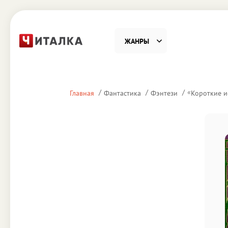
ЖАНРЫ
Фантастика
Детекти
«
Главная
Фантастика
Фэнтези
Короткие и
Приключения
Проза
Наука, Образование
Справоч
Религия и духовность
Поэзия
Юмор
Домово
Деловая литература
Старин