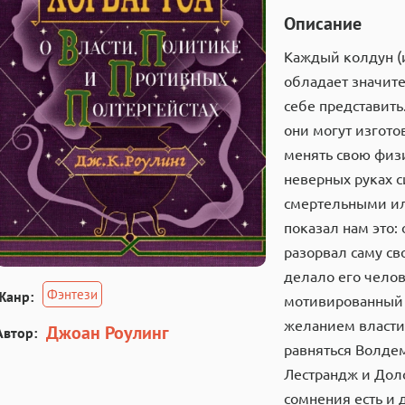
Описание
Каждый колдун (
обладает значит
себе представит
они могут изгото
менять свою физ
неверных руках с
смертельными и
показал нам это:
разорвал саму св
делало его чело
Фэнтези
Жанр:
мотивированный 
желанием власти 
Джоан Роулинг
Автор:
равняться Волдем
Лестрандж и Доло
сомнения есть и 