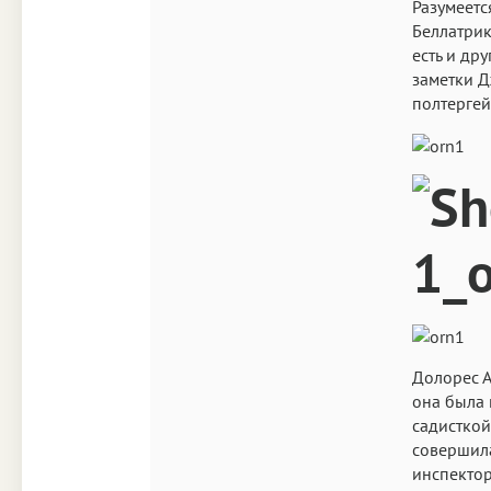
Разумеетс
Беллатрик
есть и др
заметки Дж
полтергей
Долорес А
она была 
садисткой
совершила
инспектор