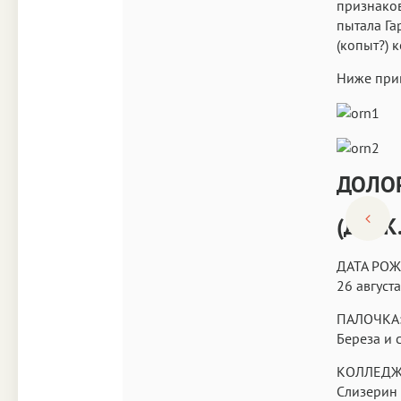
признаков
пытала Га
(копыт?) 
Ниже прив
ДОЛО
(ДЖ.К
ДАТА РО
26 августа
ПАЛОЧКА
Береза и 
КОЛЛЕДЖ
Слизерин