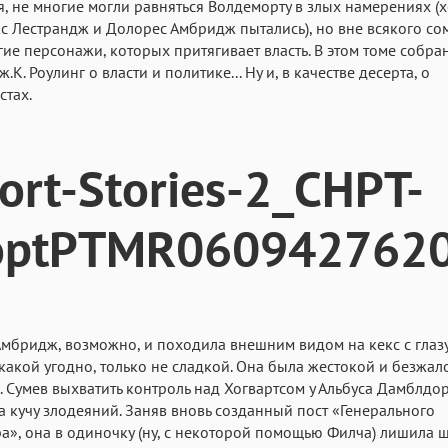
я, не многие могли равняться Волдеморту в злых намерениях (х
с Лестрандж и Долорес Амбридж пытались), но вне всякого с
угие персонажи, которых притягивает власть. В этом томе собра
.К. Роулинг о власти и политике... Ну и, в качестве десерта, о
стах.
мбридж, возможно, и походила внешним видом на кекс с глаз
какой угодно, только не сладкой. Она была жестокой и безжал
. Сумев выхватить контроль над Хогвартсом у Альбуса Дамблдор
 кучу злодеяний. Заняв вновь созданный пост «Генерального
а», она в одиночку (ну, с некоторой помощью Филча) лишила ш