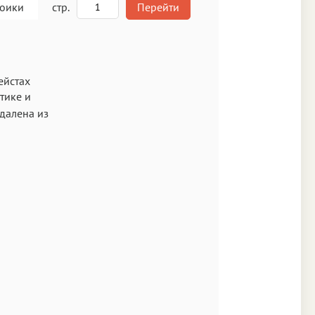
роики
стр.
Перейти
A
ейстах
тике и
кст
удалена из
Аа
Times
Аа
New York
Аа