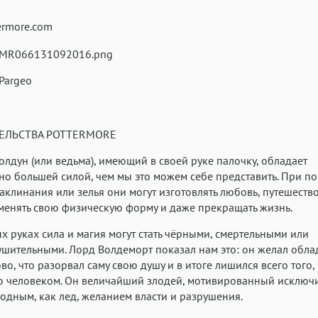
Helvetica Neue
Georgia
Arial
Time
ermore.com
Аа
Аа
Аа
Menlo
Courier
Courier New
Pargeo
ТЕЛЬСТВА POTTERMORE
лдун (или ведьма), имеющий в своей руке палочку, обладает
но большей силой, чем мы это можем себе представить. При 
аклинания или зелья они могут изготовлять любовь, путешество
менять свою физическую форму и даже прекращать жизнь.
х руках сила и магия могут стать чёрными, смертельными или
шительными. Лорд Волдеморт показал нам это: он желал обла
ово, что разорвал саму свою душу и в итоге лишился всего того,
о человеком. Он величайший злодей, мотивированный исключ
одным, как лед, желанием власти и разрушения.