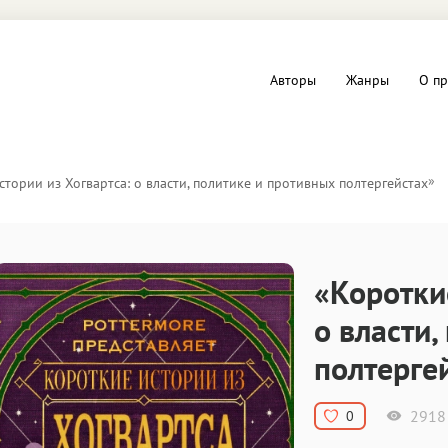
Авторы
Жанры
О пр
вы и Триллеры
Любовные романы
»
стории из Хогвартса: о власти, политике и противных полтергейстах
Детское
ная литература
Документальная литератур
«Коротки
Драматургия
о власти
полтерге
дство
Компьютеры и Интернет
ное
Фольклор
2918
0