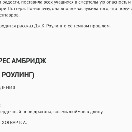
 радости, поставила всех учащихся в смертельную опасность и
рри Поттера. По-нашему, она вполне заслужила того, что получ
кентавров.
одится рассказ Дж.К. Роулинг о её темном прошлом.
РЕС АМБРИДЖ
. РОУЛИНГ)
ЖДЕНИЯ
:
сердечный нерв дракона, восемь дюймов в длину.
 ХОГВАРТСА: