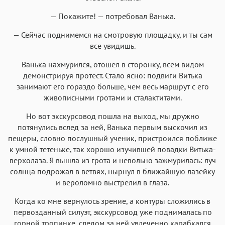
— Покажите! — потребовал Ванька.
— Сейчас поднимемся на смотровую площадку, и ты сам
все увидишь.
Ванька нахмурился, отошел в сторонку, всем видом
демонстрируя протест. Стало ясно: подвиги Витька
занимают его гораздо больше, чем весь маршрут с его
живописными гротами и сталактитами.
Но вот экскурсовод пошла на выход, мы дружно
потянулись вслед за ней, Ванька первым выскочил из
пещеры, словно послушный ученик, пристроился поближе
к умной тетеньке, так хорошо изучившей повадки Витька-
верхолаза. Я вышла из грота и невольно зажмурилась: луч
солнца подрожал в ветвях, нырнул в ближайшую лазейку
и вероломно выстрелил в глаза.
Когда ко мне вернулось зрение, а контуры сложились в
первозданный силуэт, экскурсовод уже поднималась по
горной тропинке, следом за ней увлеченно карабкался