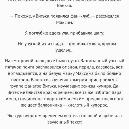
Ванька.
— Похоже, у Витька появился фан-клуб, — рассмеялся
Максим.
Я поглубже вдохнула, прибавила шагу:
— Не упускай их из вида — тропинка узкая, кругом
ущелья…
На смотровой площадке было пусто. Затоптанный унылый
пятачок почти расплавился от зноя, перила, казалось, вот-
вот задымятся, а на белую майку Максима было больно
смотреть. Ванька выклянчил камеру и пристроился к
группе фанатов Витька, изучавших эскизы кумира. Да,
Витек не блистал красноречием: все та же избитая пара
имен, соединенных коротким и емким предлогом, все тот
же цвет баллончика — кислотный купорос.
Экскурсовод тем временем вертела головой и щебетала
заученный текст: