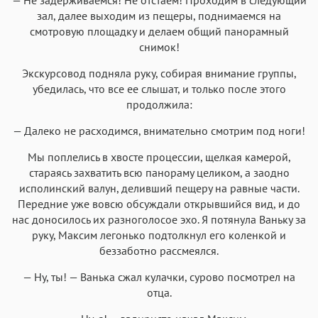
зал, далее выходим из пещеры, поднимаемся на
смотровую площадку и делаем общий панорамный
снимок!
Экскурсовод подняла руку, собирая внимание группы,
убедилась, что все ее слышат, и только после этого
продолжила:
— Далеко не расходимся, внимательно смотрим под ноги!
Мы поплелись в хвосте процессии, щелкая камерой,
стараясь захватить всю панораму целиком, а заодно
исполинский валун, деливший пещеру на равные части.
Передние уже вовсю обсуждали открывшийся вид, и до
нас доносилось их разноголосое эхо. Я потянула Ваньку за
руку, Максим легонько подтолкнул его коленкой и
беззаботно рассмеялся.
— Ну, ты! — Ванька сжал кулачки, сурово посмотрел на
отца.