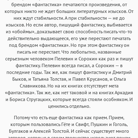
брендом «фантастика» печатаются произведения, от
которых никто не ждет больших литературных изысков. От
них ждут стабильности. А при стабильности — не до
изысков. Но если автор, пишущий фантастику, выбивается
из «обоймы», доказывает свою способность писать что-то
действительно выдающееся, его уже перестают печатать
под брендом «фантастика». Но при этом фантастику он
писать не перестает. Что любопытно, названные
серьезным человеком Пелевин и Сорокин как раз и пишут
фантастику. Пелевин всегда писал, а Сорокин — в
последние годы. Так же, как пишут фантастику и Дмитрий
Быков, и Татьяна Толстая, и Павел Крусанов, и Ольга
Славникова. Но на их книгах отсутствует мета
«фантастика». Так же, как нет таковой и на книгах Аркадия
и Бориса Стругацких, которые всегда стояли особняком. И
ценились отдельно.
Потому что есть еще фантастика как прием. Прием,
которым пользовались Гёте и Свифт, Пушкин и Гоголь,
Булгаков и Алексей Толстой. И сейчас существует много
авторов, которые в своем творчестве используют прием