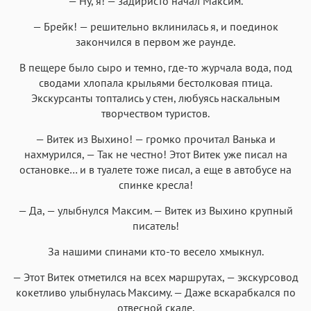
— Ну, я! — задиристо начал Максим.
— Брейк! — решительно вклинилась я, и поединок
закончился в первом же раунде.
В пещере было сыро и темно, где-то журчала вода, под
сводами хлопала крыльями бестолковая птица.
Экскурсанты топтались у стен, любуясь наскальным
творчеством туристов.
— Витек из Выхино! — громко прочитал Ванька и
нахмурился, — Так не честно! Этот Витек уже писал на
остановке… и в туалете тоже писал, а еще в автобусе на
спинке кресла!
— Да, — улыбнулся Максим. — Витек из Выхино крупный
писатель!
За нашими спинами кто-то весело хмыкнул.
— Этот Витек отметился на всех маршрутах, — экскурсовод
кокетливо улыбнулась Максиму. — Даже вскарабкался по
отвесной скале.