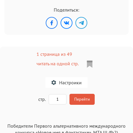
Поделиться:
1 страница из 49
читать на одной стр.
Настроики
A
стр.
Перейти
Текст
Текст
Текст
Текст
Победители Первого альтернативного международного
конкурса «Новое имя в фантастике». МТА III (fb2)