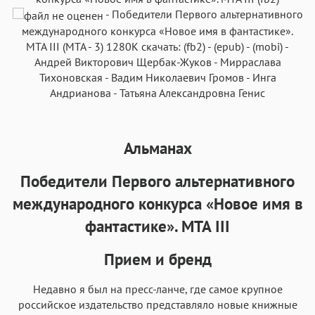
-
Победители Первого альтернативного
международного конкурса «Новое имя в фантастике».
МТА III
(
МТА
- 3)
1280K
скачать:
(fb2)
-
(epub)
-
(mobi)
-
Андрей Викторович Щербак-Жуков
-
Мирраслава
Аа
Аа
Аа
Аа
Тихоновская
-
Вадим Николаевич Громов
-
Инга
Андрианова
-
Татьяна Александровна Генис
Roboto
Fira Sans
Garamond
Times
Аа
Аа
Аа
Аа
Iowan
SF Serif
New York
San Francisco
Альманах
Аа
Аа
Аа
Аа
Победители Первого альтернативного
Helvetica Neue
Georgia
Arial
Times New Roman
международного конкурса «Новое имя в
Аа
Аа
Аа
Аа
фантастике». МТА III
Menlo
SF Mono
Courier
Courier New
Прием и бренд
Недавно я был на пресс-ланче, где самое крупное
российское издательство представляло новые книжные