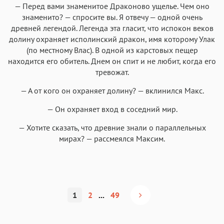
— Перед вами знаменитое Драконово ущелье. Чем оно
знаменито? — спросите вы. Я отвечу — одной очень
древней легендой. Легенда эта гласит, что испокон веков
долину охраняет исполинский дракон, имя которому Улак
(по местному Влас). В одной из карстовых пещер
находится его обитель. Днем он спит и не любит, когда его
тревожат.
— А от кого он охраняет долину? — вклинился Макс.
— Он охраняет вход в соседний мир.
— Хотите сказать, что древние знали о параллельных
мирах? — рассмеялся Максим.
1
2
...
49