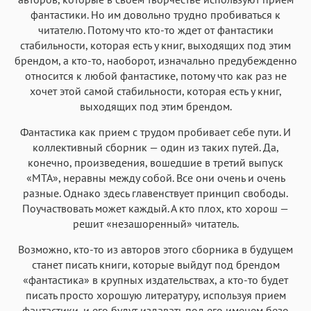
фантастики. Но им довольно трудно пробиваться к
читателю. Потому что кто-то ждет от фантастики
стабильности, которая есть у книг, выходящих под этим
брендом, а кто-то, наоборот, изначально предубежденно
относится к любой фантастике, потому что как раз не
хочет этой самой стабильности, которая есть у книг,
выходящих под этим брендом.
Фантастика как прием с трудом пробивает себе пути. И
коллективный сборник — один из таких путей. Да,
конечно, произведения, вошедшие в третий выпуск
«МТА», неравны между собой. Все они очень и очень
разные. Однако здесь главенствует принцип свободы.
Поучаствовать может каждый. А кто плох, кто хорош —
решит «незашоренный» читатель.
Возможно, кто-то из авторов этого сборника в будущем
станет писать книги, которые выйдут под брендом
«фантастика» в крупных издательствах, а кто-то будет
писать просто хорошую литературу, используя прием
фантастики, и его будут издавать под его именем безо