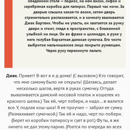
обеденном столе — поднос, на нем виски, сифон и
серебряная коробка для папирос. Первый час ночи. За
дверью слышна какая-то возня, затем дверь
стремительно распахивается, и в комнату вваливается
Джек Бартвик. Чтобы не упасть, он хватается за ручку
двери и стоит, глядя в пространство, с блаженной
улыбкой на лице. Он во фраке и цилиндре, в руке у
него голубая бархатная дамская сумочка. Его чисто
выбритое мальчишеское лицо покрыто румянцем.
Через руку перекинуто пальто.
Джек
. Привет! В-вот я и д-дома! (С вызовом.) Кто говорит,
что мне самому было не открыть! (Шатаясь, делает
несколько шагов, вертя в руках сумочку. Оттуда
вываливается дамский носовой платок и кошелек из
красного шелка.) Так ей, черт побери, и надо… в-валится
все. У, подлая кош-шка! Я ее проучил — забрал ее сумку.
(Размахивает сумочкой.) Так ей и надо, черт по-побери.
(Берет из коробки папиросу и сует в рот.) Фу ты, я же
ничего не дал этому парню. (Роется по очереди во всех