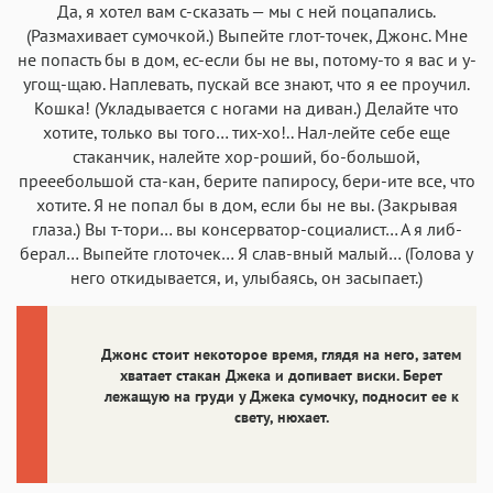
Да, я хотел вам с-сказать — мы с ней поцапались.
(Размахивает сумочкой.) Выпейте глот-точек, Джонс. Мне
не попасть бы в дом, ес-если бы не вы, потому-то я вас и у-
угощ-щаю. Наплевать, пускай все знают, что я ее проучил.
Кошка! (Укладывается с ногами на диван.) Делайте что
хотите, только вы того… тих-хо!.. Нал-лейте себе еще
стаканчик, налейте хор-роший, бо-большой,
прееебольшой ста-кан, берите папиросу, бери-ите все, что
хотите. Я не попал бы в дом, если бы не вы. (Закрывая
глаза.) Вы т-тори… вы консерватор-социалист… А я либ-
берал… Выпейте глоточек… Я слав-вный малый… (Голова у
него откидывается, и, улыбаясь, он засыпает.)
Джонс стоит некоторое время, глядя на него, затем
хватает стакан Джека и допивает виски. Берет
лежащую на груди у Джека сумочку, подносит ее к
свету, нюхает.