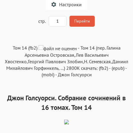
Настроики
A
стр.
Перейти
Текст
Текст
Текст
Текст
Том 14 (fb2)
-
Том 14
(пер.
Галина
Арсеньевна Островская
,
Лев Васильевич
Хвостенко
,
Георгий Павлович Злобин
,
Н. Семевская
,
Даниил
Михайлович Горфинкель
, ...)
2800K
скачать:
(fb2)
-
(epub)
-
(mobi)
-
Джон Голсуорси
Аа
Аа
Аа
Аа
Roboto
Fira Sans
Garamond
Times
Джон Голсуорси. Собрание сочинений в
Аа
Аа
Аа
Аа
16 томах. Том 14
Iowan
SF Serif
New York
San Francisco
Аа
Аа
Аа
Аа
Helvetica Neue
Georgia
Arial
Times New Roman