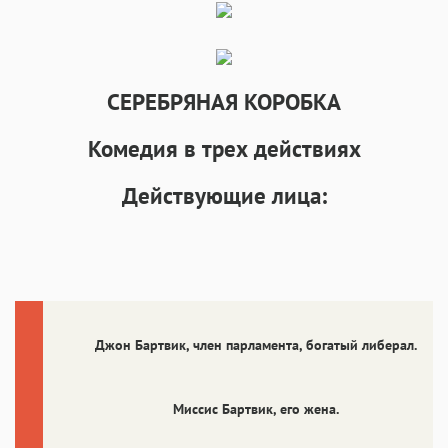
Аа
Аа
Аа
Аа
Menlo
SF Mono
Courier
Courier New
СЕРЕБРЯНАЯ КОРОБКА
Комедия в трех действиях
Действующие лица:
Джон Бартвик
, член парламента, богатый либерал.
Миссис Бартвик
, его жена.