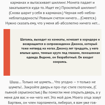
карманах и вытаскивает шиллинг. Монета падает и
закатывается куда-то. Ищет ее.) Проклятый шиллинг!
(Снова шарит у себя в карманах.) Черная неб-небла-
неблагодарность! Ровным счетом ничего… (Смеется.)
Нужно сказать ему, что у меня аб-абсолютно ничего нет…
Шатаясь, выходит из комнаты, исчезает в коридоре и
возвращается в сопровождении Джонса, который
тоже нетверд на ногах. Джонсу лет тридцать, у него
впалые щеки, темные круги под глазами, поношенная
одежда. Видимо, он безработный. Он входит
озираясь.
Шшш… Только не шуметь… Что угодно — т-только не
шуметь!.. Закройте дверь и про-пус-стите глоточек, (С
пьяной серьезностью.) Вы помогли мне открыть дверь, а у
меня для вас н-ни-чего нет. Это мой дом. Моего отца зовут
Бартвик, он член парламента, либерал, я вам уже гов-