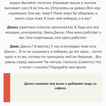
ворил. Выпейте глоточек. (Наливает виски и залпом
выпивает сам.) Я не ппь-ян. (Опускаясь на диван.) Все нор-
нормально. Как вас зовут? Меня зовут Ба-абартвик, и
моего отца тоже. Я тоже либ-либерал, а в-вы?
Джонс
(хриплым голосом, иронически). Я, будь оно все
неладно, консерватор. Звать Джонс. Моя жена работает у
вас. Она поденщица, она здесь работает.
Джек
. Джонс? (Смеется.) У нас в колледже тоже есть
Джонс… Я-то не социалист, я либерал, да это одно… почти
одно и то же, потому что принципы либ-ли-бералов… Все
равны перед законом! Че-чепуха, глупости. (Смеется.) Что
я хотел с-сказать? Передайте мне виски.
Джонс наливает ему виски и добавляет воды из
сифона.