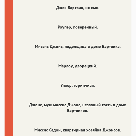
Джек Бартвик
, их сын.
Роупер
, поверенный.
Миссис Джонс
, поденщица в доме Бартвика.
Mарлоу
, дворецкий.
Уилер
, горничная.
Джонс
, муж миссис Джонс, незваный гость в доме
Бартвиков.
Миссис Седон
, квартирная хозяйка Джонсов.