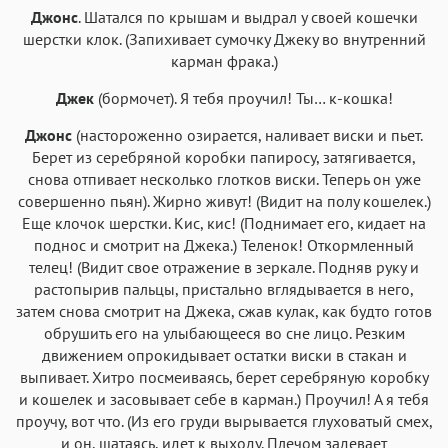
Джонс
. Шатался по крышам и выдрал у своей кошечки
шерстки клок. (Запихивает сумочку Джеку во внутренний
карман фрака.)
Джек
(бормочет). Я тебя проучил! Ты… к-кошка!
Джонс
(настороженно озирается, наливает виски и пьет.
Берет из серебряной коробки папиросу, затягивается,
снова отпивает несколько глотков виски. Теперь он уже
совершенно пьян). Жирно живут! (Видит на полу кошелек.)
Еще клочок шерстки. Кис, кис! (Поднимает его, кидает на
поднос и смотрит на Джека.) Теленок! Откормленный
телец! (Видит свое отражение в зеркале. Подняв руку и
растопырив пальцы, пристально вглядывается в него,
затем снова смотрит на Джека, сжав кулак, как будто готов
обрушить его на улыбающееся во сне лицо. Резким
движением опрокидывает остатки виски в стакан и
выпивает. Хитро посмеиваясь, берет серебряную коробку
и кошелек и засовывает себе в карман.) Проучил! А я тебя
проучу, вот что. (Из его груди вырывается глуховатый смех,
и он, шатаясь, идет к выходу. Плечом задевает