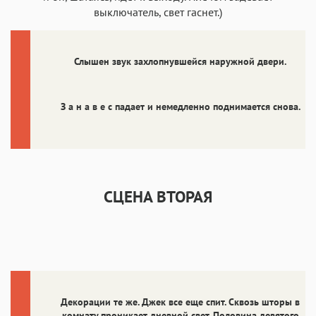
выключатель, свет гаснет.)
Слышен звук захлопнувшейся наружной двери.
З а н а в е с падает и немедленно поднимается снова.
СЦЕНА ВТОРАЯ
Декорации те же. Джек все еще спит. Сквозь шторы в
комнату проникает дневной свет. Половина девятого