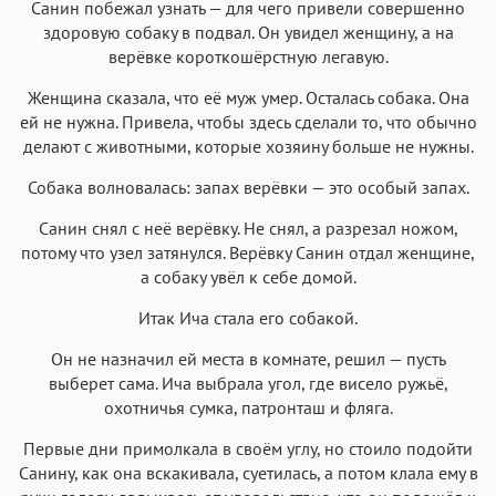
Iowan
SF Serif
New York
San Francisco
Санин побежал узнать — для чего привели совершенно
здоровую собаку в подвал. Он увидел женщину, а на
Аа
Аа
Аа
Аа
верёвке короткошёрстную легавую.
Helvetica Neue
Georgia
Arial
Times New Roman
Женщина сказала, что её муж умер. Осталась собака. Она
Аа
Аа
Аа
Аа
ей не нужна. Привела, чтобы здесь сделали то, что обычно
Menlo
SF Mono
Courier
Courier New
делают с животными, которые хозяину больше не нужны.
Собака волновалась: запах верёвки — это особый запах.
Санин снял с неё верёвку. Не снял, а разрезал ножом,
потому что узел затянулся. Верёвку Санин отдал женщине,
а собаку увёл к себе домой.
Итак Ича стала его собакой.
Он не назначил ей места в комнате, решил — пусть
выберет сама. Ича выбрала угол, где висело ружьё,
охотничья сумка, патронташ и фляга.
Первые дни примолкала в своём углу, но стоило подойти
Санину, как она вскакивала, суетилась, а потом клала ему в