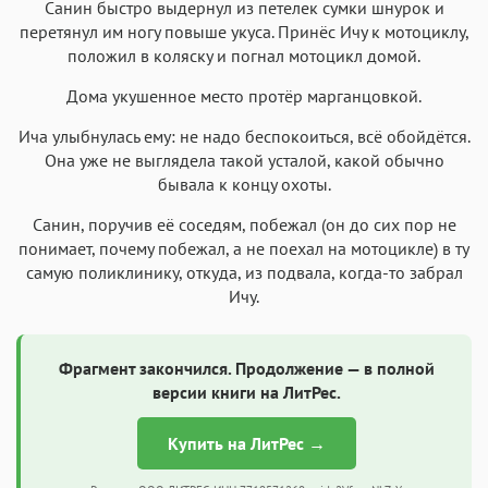
Санин быстро выдернул из петелек сумки шнурок и
перетянул им ногу повыше укуса. Принёс Ичу к мотоциклу,
положил в коляску и погнал мотоцикл домой.
Дома укушенное место протёр марганцовкой.
Ича улыбнулась ему: не надо беспокоиться, всё обойдётся.
Она уже не выглядела такой усталой, какой обычно
бывала к концу охоты.
Санин, поручив её соседям, побежал (он до сих пор не
понимает, почему побежал, а не поехал на мотоцикле) в ту
самую поликлинику, откуда, из подвала, когда-то забрал
Ичу.
Фрагмент закончился. Продолжение — в полной
версии книги на ЛитРес.
Купить на ЛитРес →