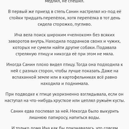
медлил, не спешил.
В первый же приезд в степь Санин настрелял из-под её
стойки тридцать перепёлок, хотя перепёлка в тот день
сидела сторожко, пугливо.
Ича вела поиск широким «челноком» без всяких
заворотов внутрь. Находила подранков своих и чужих,
которых не сумели найти другие собаки. Подавала
стреляную птицу и никогда её при этом не мяла.
Иногда Санин плохо видел птицу. Тогда она подходила к
ней с разных сторон, чтобы лучше показать. Даже на
вспаханной земле или в картофельниках всё равно
находила и поднимала.
При подводке к птице укоризненно взглядывала, если он
наступал на что-нибудь хрусткое или цеплял ружьём кусты.
Санин едва поспевал за ней. Некогда было выкурить
лишнюю папиросу, напиться воды.
И только дома Ича как бы признавалась, что совсем