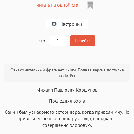
читать на одной стр.
Настроики
A
стр.
Перейти
Текст
Текст
Текст
Текст
Ознакомительный фрагмент книги. Полная версия доступна
на ЛитРес.
Михаил Павлович Коршунов
Последняя охота
Аа
Аа
Аа
Аа
Санин был у знакомого ветеринара, когда привели Ичу. Но
Roboto
Fira Sans
Garamond
Times
привели её не к ветеринару, а туда, в подвал —
Аа
Аа
Аа
совершенно здоровую.
Аа