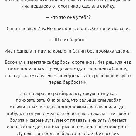
Ича недалеко от охотников сделала стойку.
— Что это она у тебя?
Санин позвал Ичу. Не двигается, стоит. Охотники сказали:
— Шалит барбос!
Ича подняла птицу на крыло, и Санин без промаха ударил.
Вскочили, заметались барбосы охотников. Ича решила над
ними посмеяться. Прежде чем отдать перепёлку Санину,
она сделала «карусель»: повертелась с перепёлкой в зубах
перед барбосами.
Ича прекрасно разбиралась, какую птицу как
прихватывать. Она знала, что вальдшнепы любят
отсиживаться в садах, придорожных канавах или где-
нибудь на опушке мелкого березняка. Бекасы — те любят
болота и сырые луга. Умеют плавать и нырять. А летают
очень хитро: делают быстрые и неожиданные повороты.
Дупель — он больше бекаса и летает без всяких