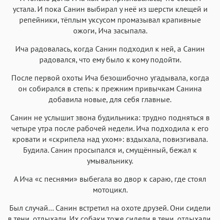
устала. И пока Санин выбирал у неё из шерсти клещей и
репейники, тёплым уксусом промазывал крапивные
ожоги, Ича засыпала.
Ича радовалась, когда Санин подходил к ней, а Санин
радовался, что ему было к кому подойти.
После первой охоты Ича безошибочно угадывала, когда
он собирался в степь: к прежним привычкам Санина
добавила новые, для себя главные.
Санин не услышит звона будильника: трудно подняться в
четыре утра после рабочей недели. Ича подходила к его
кровати и «скрипела над ухом»: вздыхала, повизгивала.
Будила. Санин просыпался и, смущённый, бежал к
умывальнику.
А Ича «с песнями» выбегала во двор к сараю, где стоял
мотоцикл.
Был случай… Санин встретил на охоте друзей. Они сидели
в тени, отдыхали. Их собаки тоже сидели в тени, отдыхали.