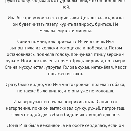
руки голову, задыхаясь от удовольствия, что он подошёл к
ней.
Ича быстро усвоила его привычки. Догадывалась, когда
он будет читать газету, курить папиросу, бриться. Не
мешала ему в эти минуты.
Санин помнит, как приехал с Ичей в степь. Ича
выпрыгнула из коляски мотоцикла и побежала. Потом
остановилась, подняла голову, причуивая птицу верхним
чутьём. Ноги поставлены прямо. Грудь широкая, но в меру.
Спина мускулистая, упругая. Голова сухая, нетяжёлая. Хвост
посажен высоко.
Сразу было видно, что Ича чистокровная полевая собака,
но также было видно, что она уже не молодая.
Ича вернулась и начала покрикивать на Санина от
нетерпения, пока он вытаскивал сумку, ружьё, патронташ,
флягу с водой для себя и бидончик с водой для неё.
Дома Ича была вежливой, а на охоте сердилась, если он