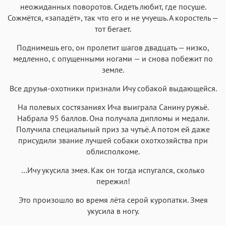
неожиданных поворотов. Сидеть любит, где посуше.
Сожмётся, «западёт», так что его и не учуешь. А коростель —
тот бегает.
Поднимешь его, он пролетит шагов двадцать — низко,
медленно, с опущенными ногами — и снова побежит по
земле.
Все друзья-охотники признали Ичу собакой выдающейся.
На полевых состязаниях Ича выиграла Санину ружьё.
Набрала 95 баллов. Она получала дипломы и медали.
Получила специальный приз за чутьё. А потом ей даже
присудили звание лучшей собаки охотхозяйства при
облисполкоме.
…Ичу укусила змея. Как он тогда испугался, сколько
пережил!
Это произошло во время лёта серой куропатки. Змея
укусила в ногу.