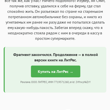
все так же, как у нас? Ничего подобного! Изувер, Ян Смит,
получив отставку, удалился к себе на ферму, где стал
спокойно жить. Он разъезжал по стране на стареньком
потрепанном автомобильчике без охраны, и никто из
угнетаемых им ранее ни разу даже не попытался сделать
ему какую-нибудь пакость. Забегая вперед скажу, что я
неоднократно стояла рядом с ним в очереди в кассу в
простом супермаркете.
Фрагмент закончился. Продолжение — в полной
версии книги на ЛитРес.
Купить на ЛитРес →
Реклама. ООО ЛИТРЕС, ИНН 7719571260, erid: 2VfnxyNkZrY