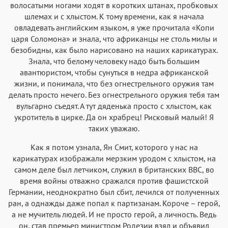
волосатыми ногами ходят в коротких штанах, пробковых
шлемах и с хлыстом. К тому времени, как я начала
овладевать английским языком, я уже прочитала «Копи
царя Соломона» и знала, что африканцы не столь милы и
безобидны, как было нарисовано на наших карикатурах.
Знала, что белому человеку надо быть большим
авантюристом, чтобы сунуться в недра африканской
жизни, и понимала, что без огнестрельного оружия там
делать просто нечего. Без огнестрельного оружия тебя там
вульгарно съедят. А тут дяденька просто с хлыстом, как
укротитель в цирке. Да он храбрец! Рисковый малый! Я
таких уважаю.
Как я потом узнала, Ян Смит, которого у нас на
карикатурах изображали мерзким уродом с хлыстом, на
самом деле был летчиком, служил в британских ВВС, во
время войны отважно сражался против фашистской
Германии, неоднократно был сбит, лечился от полученных
ран, а однажды даже попал к партизанам. Короче – герой,
а не мучитель людей. И не просто герой, а личность. Ведь
он, став премьер министром Родезии взял и объявил