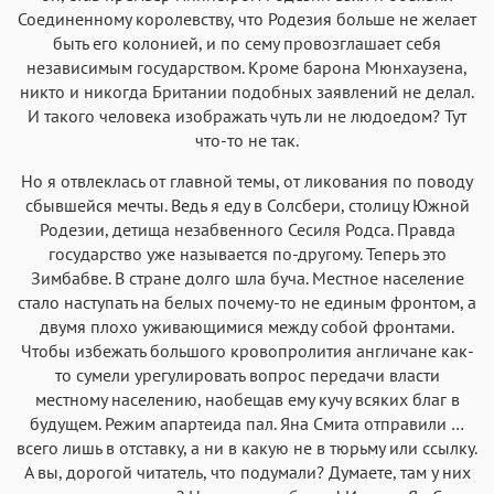
Соединенному королевству, что Родезия больше не желает
быть его колонией, и по сему провозглашает себя
независимым государством. Кроме барона Мюнхаузена,
никто и никогда Британии подобных заявлений не делал.
И такого человека изображать чуть ли не людоедом? Тут
что-то не так.
Но я отвлеклась от главной темы, от ликования по поводу
сбывшейся мечты. Ведь я еду в Солсбери, столицу Южной
Родезии, детища незабвенного Сесиля Родса. Правда
государство уже называется по-другому. Теперь это
Зимбабве. В стране долго шла буча. Местное население
стало наступать на белых почему-то не единым фронтом, а
двумя плохо уживающимися между собой фронтами.
Чтобы избежать большого кровопролития англичане как-
то сумели урегулировать вопрос передачи власти
местному населению, наобещав ему кучу всяких благ в
будущем. Режим апартеида пал. Яна Смита отправили …
всего лишь в отставку, а ни в какую не в тюрьму или ссылку.
А вы, дорогой читатель, что подумали? Думаете, там у них