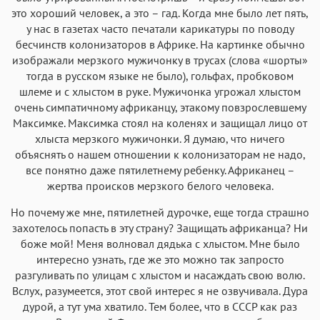
это хороший человек, а это – гад. Когда мне было лет пять,
у нас в газетах часто печатали карикатуры по поводу
бесчинств колонизаторов в Африке. На картинке обычно
изображали мерзкого мужичонку в трусах (слова «шорты»
тогда в русском языке не было), гольфах, пробковом
шлеме и с хлыстом в руке. Мужичонка угрожал хлыстом
очень симпатичному африканцу, этакому повзрослевшему
Максимке. Максимка стоял на коленях и защищал лицо от
хлыста мерзкого мужичонки. Я думаю, что ничего
объяснять о нашем отношении к колонизаторам не надо,
все понятно даже пятилетнему ребенку. Африканец –
жертва происков мерзкого белого человека.
Но почему же мне, пятилетней дурочке, еще тогда страшно
захотелось попасть в эту страну? Защищать африканца? Ни
боже мой! Меня волновал дядька с хлыстом. Мне было
интересно узнать, где же это можно так запросто
разгуливать по улицам с хлыстом и насаждать свою волю.
Вслух, разумеется, этот свой интерес я не озвучивала. Дура
дурой, а тут ума хватило. Тем более, что в СССР как раз