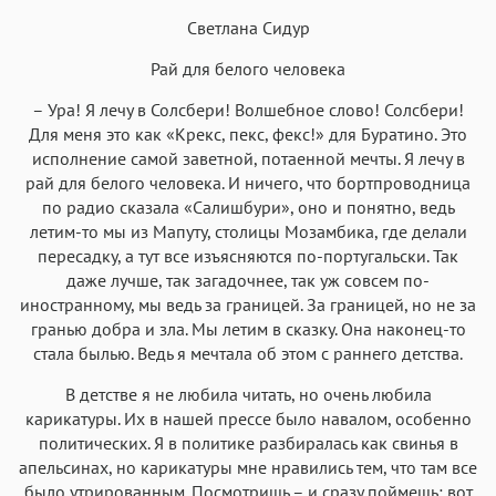
Светлана Сидур
Рай для белого человека
Аа
Аа
Аа
Аа
– Ура! Я лечу в Солсбери! Волшебное слово! Солсбери!
Roboto
Fira Sans
Garamond
Times
Для меня это как «Крекс, пекс, фекс!» для Буратино. Это
Аа
Аа
Аа
исполнение самой заветной, потаенной мечты. Я лечу в
Аа
рай для белого человека. И ничего, что бортпроводница
Iowan
SF Serif
New York
San Francisco
по радио сказала «Салишбури», оно и понятно, ведь
Аа
Аа
летим-то мы из Мапуту, столицы Мозамбика, где делали
Аа
Аа
пересадку, а тут все изъясняются по-португальски. Так
Helvetica Neue
Georgia
Arial
Times New Roman
даже лучше, так загадочнее, так уж совсем по-
Аа
Аа
Аа
Аа
иностранному, мы ведь за границей. За границей, но не за
гранью добра и зла. Мы летим в сказку. Она наконец-то
Menlo
SF Mono
Courier
Courier New
стала былью. Ведь я мечтала об этом с раннего детства.
В детстве я не любила читать, но очень любила
карикатуры. Их в нашей прессе было навалом, особенно
политических. Я в политике разбиралась как свинья в
апельсинах, но карикатуры мне нравились тем, что там все
было утрированным. Посмотришь – и сразу поймешь: вот