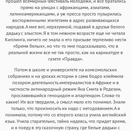
прошел Всемирный Фестиваль молодежи, и все братались
прямо на улицах с африканцами, азиатами,
латиноамериканцами, а уж пресса просто пузырилась
восторженными эпитетами в адрес развивающихся
народов. А мне вот, неразумной, подавай в друзья белого
дядьку с хлыстом. Я в том нежном возрасте еще не читала
Киплинга, ничего не знала о его призыве терпеливо нести
«бремя белых», но что-то мне подсказывало, что в
реальной жизни все не так просто, как на карикатуре в
газете «Правда».
Потом в школе и университете на комсомольских
собраниях и на уроках истории я сама бодро клеймила
позором деятельность империалистов в Африке и в
частности антинародный режим Яна Смита в Родезии,
прославившийся геноцидом и апартеидом. Слова-то
какие! Их все твердили, а смысл мало кто понимал. Знали
только, что произносить их надо с негодованием. А я
понимала, потому что со второго класса учила английский
язык. Учила старательно, тайно надеясь, что придет время,
и я поеду в эту сказочную страну, где белые дядьки с