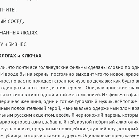
Roboto
Fira Sans
Garamond
АГНИТЫ.
Аа
Аа
Аа
НЫЙ СОСЕД.
Iowan
SF Serif
San Francisco
ОМАННЫХ ЛЮДЯХ.
Аа
Аа
Аа
У и БИЗНЕС.
Helvetica Neue
Georgia
Arial
Time
Аа
Аа
Аа
ОЛОГАХ и КЛЮЧАХ
Menlo
Courier
Courier New
ли, что почти все голливудские фильмы сделаны словно по од
И вроде бы на экраны постоянно выходит что-то новое, яркое
ное, но вас не покидает странное чувство дежавю: как будто 
один раз и этот сюжет, и этих героев... Они, как приезжие свах
ся из кино в кино одной и той же компанией. Из фильма в фил
стеричная женщина, один и тот же туповатый мужик, всё тот же
нный положительный герой, маниакально одержимый злом вра
льным русским акцентом, весёлый чернокожий парень, которы
аркоторговец азиат, забавный гей, крутой небритый алкоголик
е уголовники, продажные полицейские, лучший друг, который
м, убийца, который окажется другом. Одинаковые предсказуе