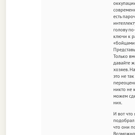
оккупации
современн
есть пароч
интеллект
голову по
ключи к р
«бойцами»
Представь
Только вм
давайте ж
хозяев. Н
это не так
переоцени
никто не 
можем сде
них.
И вот что
подобрал 
что они п
Возможно