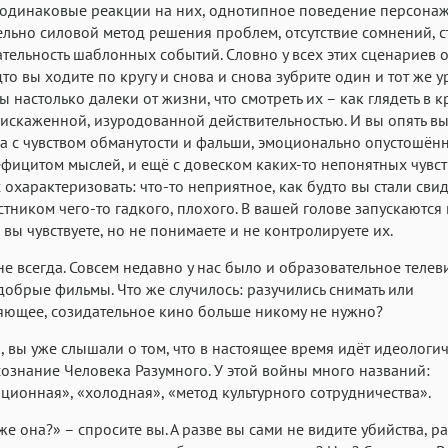
 одинаковые реакции на них, однотипное поведение персонаж
льно силовой метод решения проблем, отсутствие сомнений, с
тельность шаблонных событий. Словно у всех этих сценариев 
дто вы ходите по кругу и снова и снова зубрите один и тот же у
ы настолько далеки от жизни, что смотреть их – как глядеть в 
 искаженной, изуродованной действительностью. И вы опять в
а с чувством обманутости и фальши, эмоционально опустошённ
фицитом мыслей, и ещё с довеском каких-то непонятных чувст
 охарактеризовать: что-то неприятное, как будто вы стали сви
стником чего-то гадкого, плохого. В вашей голове запускаются
 вы чувствуете, но не понимаете и не контролируете их.
не всегда. Совсем недавно у нас было и образовательное телев
обрые фильмы. Что же случилось: разучились снимать или
ющее, созидательное кино больше никому не нужно?
 вы уже слышали о том, что в настоящее время идёт идеологи
сознание Человека Разумного. У этой войны много названий:
ионная», «холодная», «метод культурного сотрудничества».
 же она?» – спросите вы. А разве вы сами не видите убийства, р