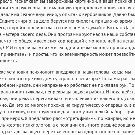
ресло, гаснет свет, вы заворожены картинкой, а ваша психика в
одится в руках опасных манипуляторов, крепко привязанная к 
двале на сеансе внушения, у опытных вербовщиков. Давно бы
Сидите смирно, за дело берутся психиологи, пришло их время.
сь, откройте пошире глаза и ни о чём не думайте. Вот так. Да, 
 мастера своего дела. Они программируют нас за наши собст
сть что-то общее у всех этих корпораций с монополией на лега
, СМИ и зрелища: у них у всех одни и те же методы пропаганд
 примитивны и просты, что их элементарность может превзойт
ивность.
 же установки психиологи внедряют в наши головы, когда мы
» в кинотеатре или дома у экрана телевизора? Пока мы рассл
добном кресле, они напряженно работают не покладая рук. По 
крана кипит тяжелая, непрекращающаяся работа. И пока дейст
оз», они режут, пересаживают и вычленяют из нашего подсозн
жно. Да, это во многом похоже на хирургическую операцию, в 
ют психику, и инструментов для этого у них целый набор. При
 примеров. Я предлагаю рассмотреть фильмы по жанрам, но не
ль-жертва психиологов, а с позиции опытного расшифровщик
ка, разгадывающего перехваченное закодированное послание