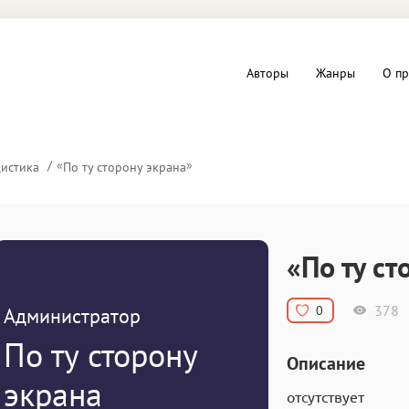
Авторы
Жанры
О пр
вы и Триллеры
Любовные романы
«
»
истика
По ту сторону экрана
Детское
ная литература
Документальная литератур
«По ту ст
Драматургия
378
0
Администратор
дство
Компьютеры и Интернет
По ту сторону
Описание
ное
Фольклор
экрана
отсутствует