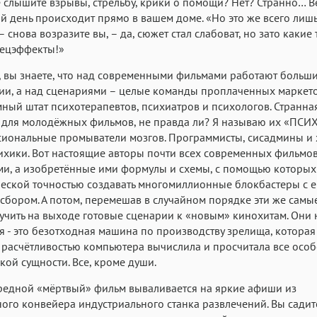
 слышите взрывы, стрельбу, крики о помощи? Нет? Странно… В
й день происходит прямо в вашем доме. «Но это же всего лиш
– снова возразите вы, – да, сюжет стал слабоват, но зато какие 
пецэффекты!»
 вы знаете, что над современными фильмами работают больш
и, а над сценариями – целые команды проплаченных маркето
ный штат психотерапевтов, психиатров и психологов. Странна
 для молодёжных фильмов, не правда ли? Я называю их «ПС
иональные промыватели мозгов. Программисты, сисадмины и 
ихики. Вот настоящие авторы почти всех современных фильмов
ми, а изобретённые ими формулы и схемы, с помощью которых
еской точностью создавать многомиллионные блокбастеры с 
сбором. А потом, перемешав в случайном порядке эти же самы
учить на выходе готовые сценарии к «новым» кинохитам. Они 
я - это безотходная машина по производству зрелища, которая
расчётливостью компьютера вычислила и просчитала все осо
кой сущности. Все, кроме души.
редной «мёртвый» фильм вываливается на яркие афиши из
ого конвейера индустриального станка развлечений. Вы садит