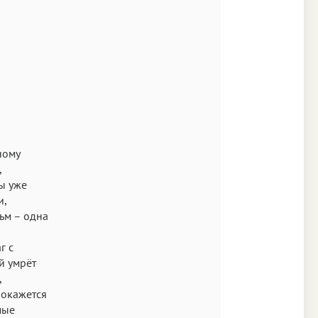
Times
Аа
New York
Аа
s New Roman
Аа
SF Mono
ному
,
вы уже
и,
ьм – одна
г с
й умрёт
,
 окажется
мые