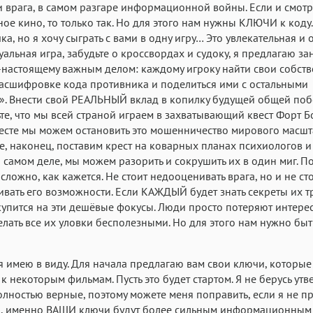
 врага, в самом разгаре информационной войны. Если и смотр
ое кино, то только так. Но для этого нам нужны КЛЮЧИ к коду.
ка, но я хочу сыграть с вами в одну игру… Это увлекательная и 
уальная игра, забудьте о кроссвордах и судоку, я предлагаю за
-настоящему важным делом: каждому игроку найти свои собст
асшифровке кода противника и поделиться ими с остальными
. Внести свой РЕАЛЬНЫЙ вклад в копилку будущей общей поб
те, что мы всей страной играем в захватывающий квест Форт Б
есте мы можем остановить это мошенничество мирового масшт
е, наконец, поставим крест на коварных планах психиологов и
а самом деле, мы можем разорить и сокрушить их в один миг. П
 сложно, как кажется. Не стоит недооценивать врага, но и не ст
вать его возможности. Если КАЖДЫЙ будет знать секреты их т
купится на эти дешёвые фокусы. Люди просто потеряют интере
лать все их уловки бесполезными. Но для этого нам нужно бы
 я имею в виду. Для начала предлагаю вам свои ключи, которые
к некоторым фильмам. Пусть это будет стартом. Я не берусь утв
олностью верные, поэтому можете меня поправить, если я не пр
, именно ВАШИ ключи будут более сильным информационным