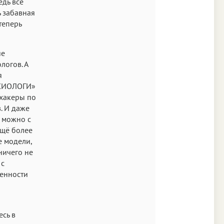
едь всё
ь забавная
теперь
ие
логов. А
я
ИХИОЛОГИ»
хакеры по
. И даже
 можно с
ещё более
е модели,
ничего не
 с
бенности
есь в