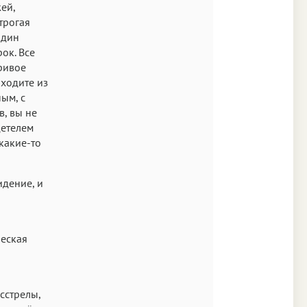
ей,
трогая
один
рок. Все
кривое
ыходите из
ым, с
в, вы не
детелем
 какие-то
идение, и
ческая
асстрелы,