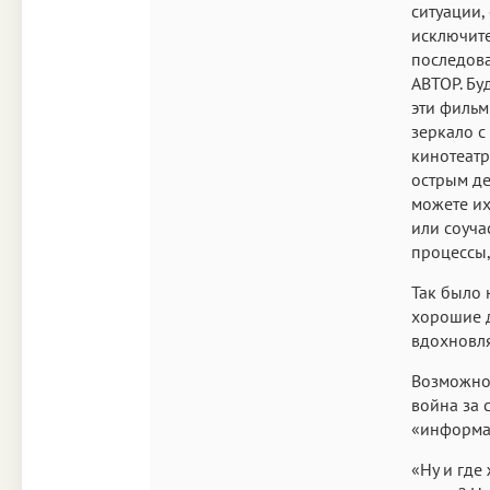
ситуации,
исключите
последова
АВТОР. Бу
эти фильм
зеркало с
кинотеатр
острым де
можете их
или соуча
процессы,
Так было 
хорошие д
вдохновля
Возможно,
война за 
«информац
«Ну и где