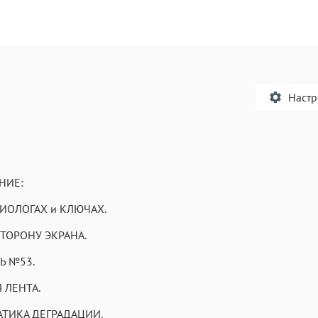
Наст
НИЕ:
Текст
Текст
Текст
Те
ХИОЛОГАХ и КЛЮЧАХ.
 СТОРОНУ ЭКРАНА.
ЛЬ №53.
Я ЛЕНТА.
Аа
Аа
Аа
АТИКА ДЕГРАДАЦИИ.