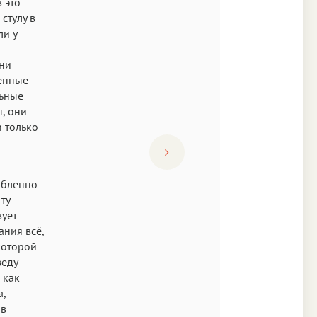
 это
стулу в
ли у
они
венные
льные
ы, они
и только
абленно
ту
вует
ания всё,
которой
веду
 как
а,
 в