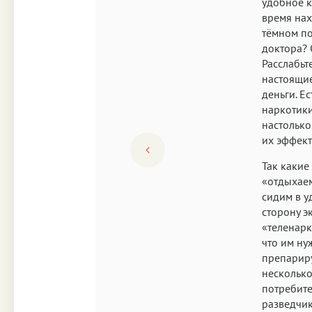
удобное к
время нах
тёмном по
доктора? 
Расслабьте
настоящие
деньги. Е
наркотики
настолько
их эффект
Так какие
«отдыхаем
сидим в у
сторону э
«теленарк
что им ну
препариру
несколько
потребите
разведчи