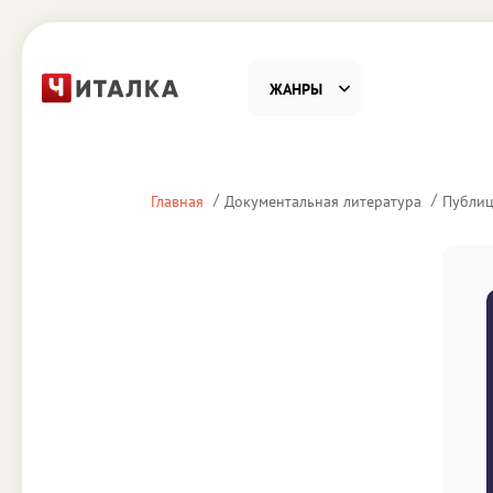
ЖАНРЫ
Фантастика
Детекти
Главная
Документальная литература
Публиц
Приключения
Проза
Наука, Образование
Справоч
Религия и духовность
Поэзия
Юмор
Домово
Деловая литература
Старин