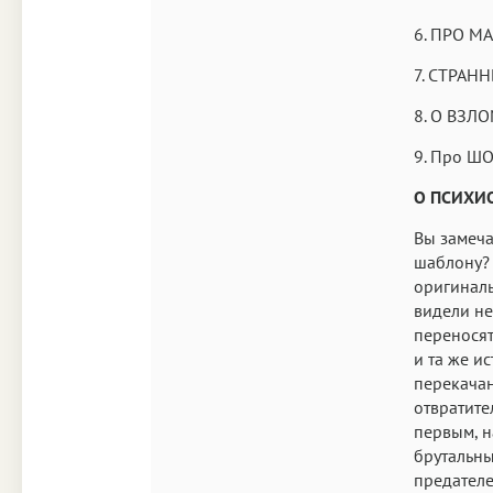
6. ПРО М
7. СТРАН
8. О ВЗЛ
9. Про ШО
О ПСИХИ
Вы замеча
шаблону? 
оригиналь
видели не 
переносят
и та же и
перекача
отвратите
первым, н
брутальны
предателе