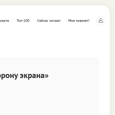
оекте
Топ-100
Сейчас читают
Мне повезет!
а
орону экрана»