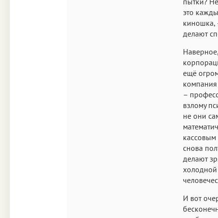
пытки? Не
это кажды
киношка, 
делают с
Наверное,
корпораци
ещё огром
компания
– професс
взлому пс
не они са
математич
кассовым 
снова пол
делают зр
холодной 
человечес
И вот оче
бесконечн