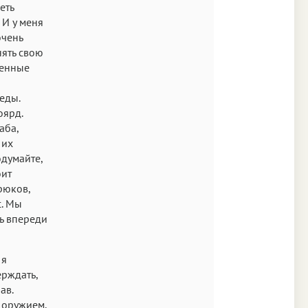
еть
 И у меня
очень
нять свою
венные
еды.
оярд.
аба,
 их
одумайте,
оит
рюков,
с. Мы
ть впереди
 я
ерждать,
ав.
 оружием,