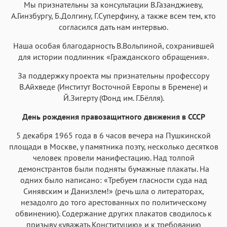
Мы признательны за консультации В.Газанджиеву,
А.Гинзбургу, Б.Долгину, Г.Суперфину, а также всем тем, кто
согласился дать нам интервью.
Наша особая благодарность В.Вольпиной, сохранившей
для истории подлинник «Гражданского обращения».
За поддержку проекта мы признательны профессору
В.Айхведе (Институт Восточной Европы в Бремене) и
Й.Зигерту (Фонд им. Г.Бёлля).
День рождения правозащитного движения в СССР
5 декабря 1965 года в 6 часов вечера на Пушкинской
площади в Москве, у памятника поэту, несколько десятков
человек провели манифестацию. Над толпой
демонстрантов были подняты бумажные плакаты. На
одних было написано: «Требуем гласности суда над
Синявским и Данизлем!» (речь шла о литераторах,
незадолго до того арестованных по политическому
обвинению). Содержание других плакатов сводилось к
призыву «уважать Конституцию» и к требованию