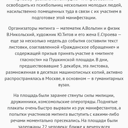
освободить из психбольниц нескольких молодых людей,
насильственно помещенных туда в связи с их участием в
подготовке этой манифестации.
Организаторы митинга — математик А.Вольпин и физик
В.Никольский, художник Ю.Титов и его жена Е.Строева —
еще за несколько недель до события составили текст
листовки, озаглавленной «Гражданское обращение» и
содержащей призыв принять участие в «митинге
гласности» на Пушкинской площади. В дни,
предшествовавшие 5 декабря, эта листовка,
размноженная в десятках машинописных копий, активно
распространялась в Москве, в основном — в гуманитарных
вузах.
На площадь были заранее стянуты силы милиции,
дружинники, комсомольские оперотряды. Поднятые
плакаты очень быстро вырвали из рук манифестантов, а
попытки участников митинга выступить с какими-либо
речами моментально пресекались. На площади были
задержаны 22 человека; ближе к вечеру всех