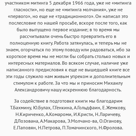
участником митинга 5 декабря 1966 года, уже не «митинга
гласности», но еще не «митинга молчания», уже не
«первого», но еще не «традиционного». Он написал это
послесловие по нашей просьбе, вскоре после того, как
было выпущено первое издание; в то время мы
рассчитывали очень быстро превратить его в
полноценную книгу. Работа затянулась, и теперь мы не
знаем, огорчаться по этому поводу или радоваться, ибо за
короткое время мы не могли бы собрать столько новых и
интересных материалов. Во всяком случае, наличие уже
написанного предисловия к еще не вышедшей книге все
эти годы служило нам живым упреком и дополнительным
стимулом к работе. За что мы и приносим Михаилу
Александровичу нашу искреннюю благодарность.
За содействие в подготовке книги мы благодарим
Т.Бахмину, Ю.Булах, Г.Генкина, А.Гольдфаин, Е.Жемкову,
Н.Кириченко, А.Комароми, И.Кристи, Н.Ларичеву,
ДЛозована, А.Макарова, Э.Молчано-ва, О.Оганову,
Е.Паповян, Н.Петрова, П.Томачинского, Н.Фролова.