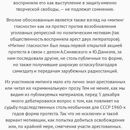
восприняли его как выступление в защиту именно
творческой свободы, — не подлежат сомнению.
Вполне обоснованным является также взгляд на «митинг
гласности» как на протест против возобновления
уголовных репрессий по политическим мотивам (так
общественность восприняла арест двух литераторов).
«Митинг гласности» был лишь первой открытой акцией
протеста в связи с делом А.Синявского и Ю.Даниэля, за
ним последовали другие, не столь публичные по форме,
но также получившие широкую огласку благодаря
самиздату и передачам зарубежных радиостанций.
Из участников митинга мало кто лично знал арестованных
или читал их «криминальную» прозу. Тем не менее, как мы
видим из публикуемых материалов, перед 5 декабря
много дебатировался вопрос о том, как повлияет на
судьбу подследственных столь необычная для СССР 1960-х
годов форма протеста. Так что не исключен и такой
вариант мотивации, как попытка добиться освобождения
или, по крайней мере, смягчения участи арестованных.