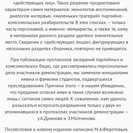
«действующих лиц». Такое решение продиктовано
характером самих материалов: монологов-воспоминаний,
диалогов-интервью, «маленьких трагедий» партийно-
комсомольских разбирательств. В этих списках — только
часть персонажей, а именно: мемуаристы, а также те, кому
в материалах данного раздела уделено значительное
место. Сведения о «действующих лицах», фигурирующих в
нескольких разделах сборника, повторно не приводятся.
При публикации протоколов заседаний партийных и
комсомольских бюро, где рассматривались персональные
дела участников демонстрации, мы заменяли инициалами
имена и фамилии студентов, подвергшихся
преследованиям. Причина этого — в нашем убеждении,
что предание огласке имен в таких случаях возможно
лишь с согласия самих людей. К сожалению, нам удалось
разыскать и испросить разрешения только у двух из
упоминавшихся в протоколах участников демонстрации —
у А.Дранова и Э.Молчанова.
Послесловие к новому изданию написано М.А.Федотовым,