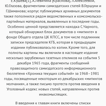
Е.Кушева[1], А.Левитина (Краснова), Л.Алексеевой,
Ю.Глазова, фрагментами самиздатских статей В.Гершуни и
Г.Шиманова; корпус публикуемых архивных документов
также пополнился рядом ведомственных и комсомольско-
партийных материалов, выявленных в последние годы.
Особенно ценной представляется находка С.Чарного,
который обнаружил блок документов о «митинге» в
фонде Общего отдела ЦК КПСС, в том числе подлинник
записки председателя КГБ, которая в предыдущем
издании публиковалась по копии. Кроме того, для
полноты картины мы включили в настоящее издание
несколько зарубежных газетных откликов на события 5
декабря 1965 года, фрагменты сообщений
правозащитного самиздатского информационного
бюллетеня «Хроника текущих событий» за 1968–1981
годы, посвященные некоторым из декабрьских «митингов
молчания», а также письмо протеста против введения в
Уголовный кодекс новых статей, направленных против
инакомыслящих.
В введения к главам книги включены списки