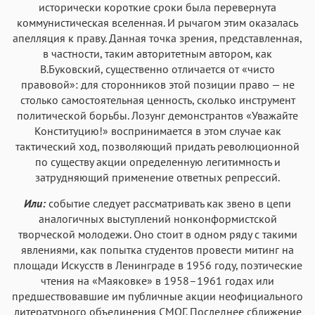
исторически короткие сроки была перевернута
коммунистическая вселенная. И рычагом этим оказалась
апелляция к праву. Данная точка зрения, представленная,
в частности, таким авторитетным автором, как
В.Буковский, существенно отличается от «чисто
правовой»: для сторонников этой позиции право — не
столько самостоятельная ценность, сколько инструмент
политической борьбы. Лозунг демонстрантов «Уважайте
Конституцию!» воспринимается в этом случае как
тактический ход, позволяющий придать революционной
по существу акции определенную легитимность и
затрудняющий применение ответных репрессий.
Или:
событие следует рассматривать как звено в цепи
аналогичных выступлений нонконформистской
творческой молодежи. Оно стоит в одном ряду с такими
явлениями, как попытка студентов провести митинг на
площади Искусств в Ленинграде в 1956 году, поэтические
чтения на «Маяковке» в 1958–1961 годах или
предшествовавшие им публичные акции неофициального
литературного объединения СМОГ. Последнее сближение