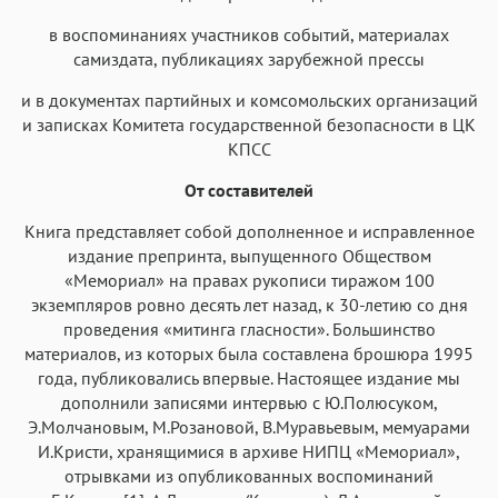
в воспоминаниях участников событий, материалах
самиздата, публикациях зарубежной прессы
и в документах партийных и комсомольских организаций
Аа
Аа
Аа
Аа
и записках Комитета государственной безопасности в ЦК
КПСС
Roboto
Fira Sans
Garamond
Times
Аа
Аа
Аа
От составителей
Аа
Iowan
SF Serif
New York
San Francisco
Книга представляет собой дополненное и исправленное
издание препринта, выпущенного Обществом
Аа
Аа
Аа
Аа
«Мемориал» на правах рукописи тиражом 100
Helvetica Neue
Georgia
Arial
Times New Roman
экземпляров ровно десять лет назад, к 30-летию со дня
проведения «митинга гласности». Большинство
Аа
Аа
Аа
Аа
материалов, из которых была составлена брошюра 1995
Menlo
SF Mono
Courier
Courier New
года, публиковались впервые. Настоящее издание мы
дополнили записями интервью с Ю.Полюсуком,
Э.Молчановым, М.Розановой, В.Муравьевым, мемуарами
И.Кристи, хранящимися в архиве НИПЦ «Мемориал»,
отрывками из опубликованных воспоминаний