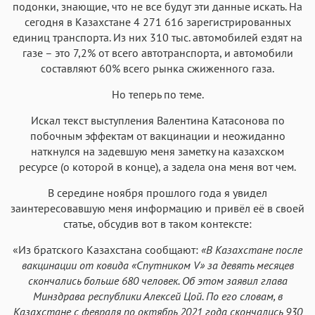
подонки, знающие, что не все будут эти данные искать. На
Аа
Аа
Аа
Аа
сегодня в Казахстане 4 271 616 зарегистрированных
Menlo
SF Mono
Courier
Courier New
единиц транспорта. Из них 310 тыс. автомобилей ездят на
газе – это 7,2% от всего автотранспорта, и автомобили
составляют 60% всего рынка сжиженного газа.
Но теперь по теме.
Искал текст выступления Валентина Катасонова по
побочным эффектам от вакцинации и неожиданно
наткнулся на задевшую меня заметку на казахском
ресурсе (о которой в конце), а задела она меня вот чем.
В середине ноября прошлого года я увидел
заинтересовавшую меня информацию и привёл её в своей
статье, обсудив вот в таком контексте:
«Из братского Казахстана сообщают:
«В Казахстане после
вакцинации от ковида «Спутником V» за девять месяцев
скончались больше 680 человек. Об этом заявил глава
Минздрава республики Алексей Цой. По его словам, в
Казахстане с февраля по октябрь 2021 года скончались 930