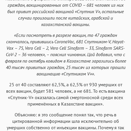
граждан, вакцинированных от COVID – 681 человек из них
был привит российской вакциной «Спутник V», остальные
случаи произошли после китайских, арабской и
казахстанской вакцины.
«Если посмотреть в разрезе вакцин, то 47 граждан
скончалось, привившись CoronaVac, 681 Спутником-V, Hayat-
Vax – 75, Vero Cell – 2, Vero Cell Sinofarm – 33, Sinofarm SARS-
CoV-2 – 36 человек», – пояснил чиновник. Цой добавил, что с
февраля по октябрь ковидом в Казахстане заразились более
40 тысяч привитых граждан, 25 тысяч из которых прошли
вакцинацию «Спутником V»».
25 от 40 составляют 62,5%, а 62,5% от 930 умерших от
всех вакцин, будет 581 человек, а не 681. То есть вакцина
«Спутник-V» оказалась самой смертоносной среди всех
применённых в Казахстане вакцин».
Объясняю: я это сообщение понял так, что речь в
цитированной информации шла исключительно об
умерших собственно от инъекции вакцины. Почему я так