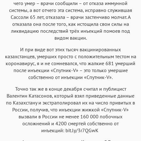
чего умер – врачи сообщили – от отказа иммунной
системы, а вот отчего эта система, исправно служившая
Сассоли 65 лет, отказала – врачи застенчиво молчат. А
отказала она после того, как истощила свои силы на
ликвидацию последствий трёх инъекций помоев под
видом вакцин.
И при виде вот этих тысяч вакцинированных
казахстанцев, умерших просто с положительным тестом на
коронавирус, я и не сомневался, что жалкие 681 умерший
после инъекции «Спутник-V» – это только умершие
собственно от инъекции «Спутник-V».
Точно так же в конце декабря считал и публицист
Валентин Катасонов, который взял приведенные данные
по Казахстану и экстраполировал их на число привитых в
России, получив, что инъекции жижкой «Спутник-V»
вызвали в России не менее 160 000 побочных
осложнений и 4200 смертей собственно от
инъекций: bit.ly/3r7QGwK