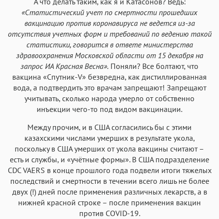
А что делать таким, как я и Катасонов? Ведь:
«Статистический учет по смертности прошедших
вакцинацию против коронавируса не ведется из-за
отсутствия учетных форм и требований по ведению такой
статистики, говорится в ответе министерства
здравоохранения Московской области от 15 декабря на
запрос ИА Красная Весна».
Поняли? Все болтают, что
вакцина «Спутник-V» безвредна, как дистиллированная
вода, а подтвердить это врачам запрещают! Запрещают
учитывать, сколько народа умерло от собственно
инъекции чего-то под видом вакцинации.
Между прочим, и в США согласились бы с этими
казахскими числами умерших в результате укола,
поскольку в США умерших от укола вакцины считают –
есть и службы, и «учётные формы». В США подразделение
CDC VAERS в конце прошлого года подвели итоги тяжелых
последствий и смертности в течении всего лишь не более
двух (!) дней после применения различных лекарств, а в
нижней красной строке – после применения вакцин
против COVID-19.