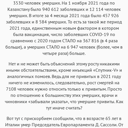
3530 человек умерших. На 1 ноября 2021 года по
Казахстану было 940 612 заболевших и 12 114 человек
умерших. В итоге за 4 месяца 2021 года было 457 926
заболевших и 8 584 умерших. То есть за такой же период
2021 года, единственным новым фактором в котором
была вакцинация, число заболевших COVID-19 по
сравнению с 2020 годом СТАЛО на 367 816 (в 4 раза
больше), а умерших СТАЛО на 6 947 человек (более, чем в
четыре раза) больше.
Нет и не может быть объяснений этому росту никакими
иными обстоятельствами, кроме инъекций «Спутник-V» и
аналогичных помоев. Ведь для не привитых в 2021 году
ничего не изменилось, следовательно, рост смертей на
7108 человек нужно относить только к привитым. Просто
по отношению к большинству этих умерших, врачи и
чиновники «забывали указать», что умершие привиты. Как
тут иначе считать?
Вот тут с прискорбием сообщили, что в возрасте 65 лет в
Италии умер Председатель Европарламента Д. Сассоли. От