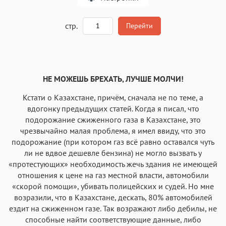
A
стр.
Перейти
Текст
Текст
Текст
Текст
НЕ МОЖЕШЬ БРЕХАТЬ, ЛУЧШЕ МОЛЧИ!
Кстати о Казахстане, причём, сначала не по теме, а
вдогонку предыдущих статей. Когда я писал, что
подорожание сжиженного газа в Казахстане, это
чрезвычайно малая проблема, я имел ввиду, что это
Аа
Аа
Аа
Аа
подорожание (при котором газ всё равно оставался чуть
Roboto
Fira Sans
Garamond
Times
ли не вдвое дешевле бензина) не могло вызвать у
«протестующих» необходимость жечь здания не имеющей
Аа
Аа
Аа
Аа
отношения к цене на газ местной власти, автомобили
Iowan
SF Serif
New York
San Francisco
«скорой помощи», убивать полицейских и судей. Но мне
возразили, что в Казахстане, дескать, 80% автомобилей
Аа
Аа
Аа
Аа
ездит на сжиженном газе. Так возражают либо дебилы, не
Helvetica Neue
Georgia
Arial
Times New Roman
способные найти соответствующие данные, либо