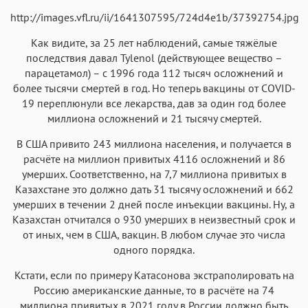
http://images.vfl.ru/ii/1641307595/724d4e1b/37392754.jpg
Как видите, за 25 лет наблюдений, самые тяжёлые
последствия давал Tylenol (действующее вещество –
парацетамол) – с 1996 года 112 тысяч осложнений и
более тысячи смертей в год. Но теперь вакцины от COVID-
19 переплюнули все лекарства, дав за один год более
миллиона осложнений и 21 тысячу смертей.
В США привито 243 миллиона населения, и получается в
расчёте на миллион привитых 4116 осложнений и 86
умерших. Соответственно, на 7,7 миллиона привитых в
Казахстане это должно дать 31 тысячу осложнений и 662
умерших в течении 2 дней после инъекции вакцины. Ну, а
Казахстан отчитался о 930 умерших в неизвестный срок и
от иных, чем в США, вакцин. В любом случае это числа
одного порядка.
Кстати, если по примеру Катасонова экстраполировать на
Россию американские данные, то в расчёте на 74
миллиона привитых в 2021 году в России должно быть