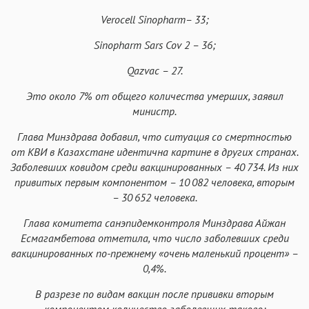
Verocell Sinopharm– 33;
Sinopharm Sars Cov 2 – 36;
Qazvac – 27.
Это около 7% от общего количества умерших, заявил
министр.
Глава Минздрава добавил, что ситуация со смертностью
от КВИ в Казахстане идентична картине в других странах.
Заболевших ковидом среди вакцинированных – 40
734. Из них
привитых первым компонентом – 10
082 человека, вторым
– 30
652 человека.
Глава комитета санэпидемконтроля Минздрава Айжан
Есмагамбетова отметила, что число заболевших среди
вакцинированных по-прежнему «очень маленький процент» –
0,4%.
В разрезе по видам вакцин после прививки вторым
компонентом количество заболевших таково: