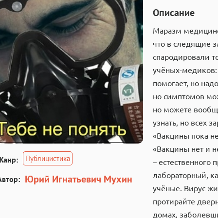
Описание
Маразм медицинс
что в следящие 
спародировали то
учёных-медиков: 
помогает, но над
но симптомов мо
но можете вообще
узнать, но всех з
«Вакцины пока нет
«Вакцины нет и н
Публицистика
Жанр:
– естественного 
лабораторный, к
Юрий Игнатьевич Мухин
Автор:
учёные. Вирус жи
протирайте дверн
домах, заболевши