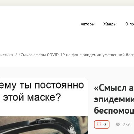
Авторы
Жанры
О пр
вы и Триллеры
Любовные романы
«
истика
Смысл аферы COVID-19 на фоне эпидемии умственной бе
Детское
ная литература
Документальная литератур
«Смысл а
Драматургия
эпидемии
беспомо
дство
Компьютеры и Интернет
ное
Фольклор
236
0