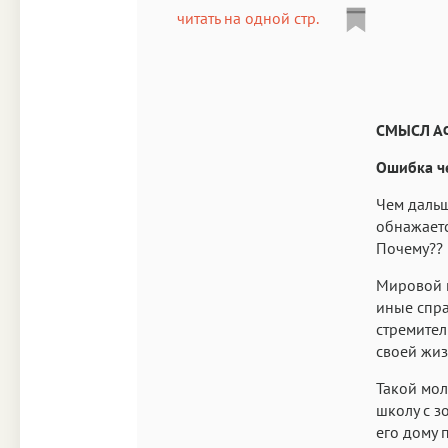
читать на одной стр.
СМЫСЛ А
Ошибка ч
Чем дальш
обнажаетс
Почему??
Мировой 
иные спра
стремител
своей жиз
Такой мол
школу с з
его дому 