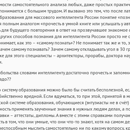
ости самостоятельного анализа любых, даже простых практи
понимается с большим трудом. И вызвано это тем, что после ла
бразования для массового интеллигента России понятие «позн
я полным аналогом «прочесть в умной книге или услышать у ав
 для будущего повторения в ответ на прозвучавшее знакомое 
ругих способов познания для интеллигента России просто не 
онимает, как это – «самому познать»? Не понимает так же и то, 
 зачем самому познавать? Зачем самому откладывать угол в 30 г
 же для этого специалисты – архитекторы, прорабы, доктора нау
.
абольства словами интеллигенту достаточно прочесть и запомни
надо??
систему образования можно было бы считать бесполезной, ес
бийственно вредной. Если вдуматься, то при этой, принятой в м
ской системе образования, обучающиеся (энтузиасты не в счёт)
ность применять заученные знания в нужных людям делах, а п
авки – аттестаты, дипломы. А вместе с этими справками получа
ть в том, что они умные, что они что-то знают, хотя на самом д
неспособным мыслить самостоятельно ни по какому вопросу, к