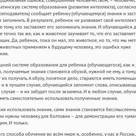
атинскую систему образования (развития интеллекта), согласн
преподаватель) сообщает ребенку (обучающемуся) знания и заст
я запомнить. В результате, ребенок не развивает свой интеллект,
 тому, кто заставляет его запоминать знания. И обучающийся д
 точно так же, как и животное заучивает то, что его заставляет
щик. Да, ребенок, пока он мал, это животное, но то, что мы ме
животных применяем к будущему человеку, это ошибка хуже
ния.
ней системе образования для ребенка (обучающегося), как и
, получаемые знания становятся обузой, нужной не ему, а тому,
 их получать. А обузу, понятное дело, стараются иметь поменьше
е и в лучшем случае, обучающийся запомнит слова, описывающ
 случае – и их забудет после экзамена. И в любом случае, обу
уметь самостоятельно использовать полученные знания.
ния использовать знания, сами знания становятся бессмысленн
ни нужны человеку для болтовни – для демонстрации его «ума
м. И только.
ого способа обучения во всём мире и, особенно, у нас в России,