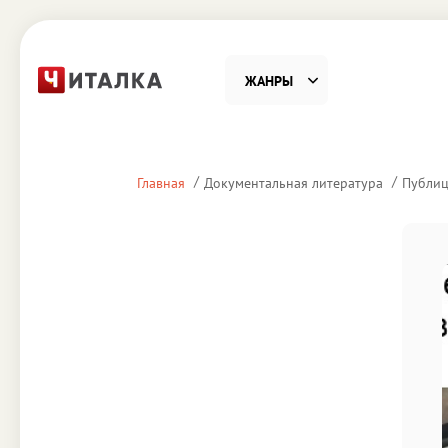
ЖАНРЫ
Фантастика
Детекти
Главная
Документальная литература
Публиц
Приключения
Проза
Наука, Образование
Справоч
Религия и духовность
Поэзия
Юмор
Домово
Деловая литература
Старин