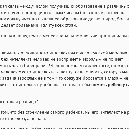
Helvetica Neue
Georgia
Arial
Time
ткая связь между числом получивших образование в различны
х и прямо пропорциональным числом болванов в составе нас
Аа
Аа
Аа
 поскольку именно нынешнее образование делает народ болва
Menlo
Courier
Courier New
, делает болванами и элиту всех стран.
 пишу и пишу, тем не менее снова напомню, как принципиальн
тличается от животного интеллектом и человеческой моралью. 
, без интеллекта человек не воспримет и мораль – не поймет
ость для себя морали. Ребенок рождается животным, но живо
 человеческого интеллекта. И вот тут есть тонкость, которую ма
задача взрослых не в том, что сразу же бросается в глаза – не 
вить этот интеллект у ребёнка, а в том, чтобы
помочь ребенку
с
бы, какая разница?
 том, что без стремления самого ребенка, мы его интеллект не 
го интеллект, а не наш.
рдинальная ошибка, совершенная человечеством, – человечес