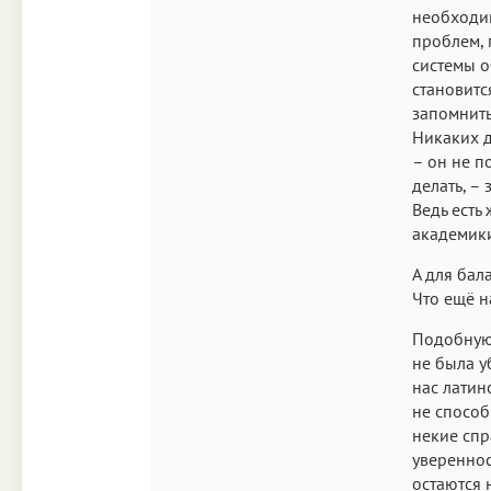
необходим
проблем, 
системы о
становитс
запомнить
Никаких д
– он не п
делать, –
Ведь есть
академики
А для бал
Что ещё 
Подобную 
не была у
нас латин
не способ
некие спр
увереннос
остаются 