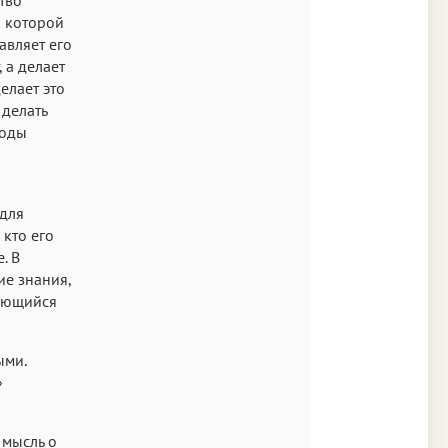
о которой
авляет его
 а делает
елает это
 делать
тоды
 для
 кто его
. В
ие знания,
чающийся
ыми.
»
 мысль о