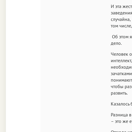
И эта жес
заведения
случайна,
том числе
Об этом я
дело.
Человек о
интеллект
необходим
зачатками
понимают: 
чтобы раз
развить.
Казалось 
Разница в
– это же е
Отсюда ка