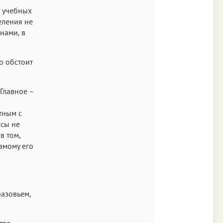
s New Roman
х учебных
еления не
Аа
нами, в
SF Mono
о обстоит
Главное –
тным с
ссы не
в том,
амому его
разовьем,
тво