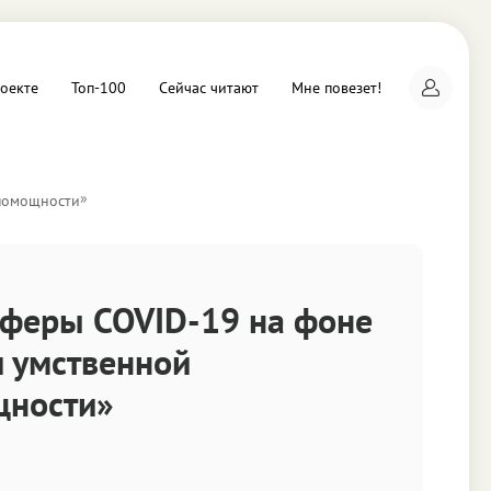
оекте
Топ-100
Сейчас читают
Мне повезет!
»
спомощности
а
феры COVID-19 на фоне
 умственной
щности»