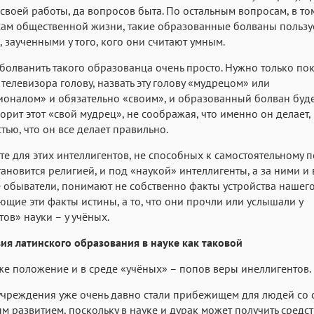
своей работы, да вопросов быта. По остальным вопросам, в то
ам общественной жизни, такие образованные болваны пользу
 заученными у того, кого они считают умным.
болванить такого образованца очень просто. Нужно только пок
 телевизора голову, назвать эту голову «мудрецом» или
оналом» и обязательно «своим», и образованный болван буде
оворит этот «свой мудрец», не соображая, что именно он делает, 
тью, что он все делает правильно.
ате для этих интеллигентов, не способных к самостоятельному 
тановится религией, и под «наукой» интеллигенты, а за ними и 
 обыватели, понимают не собственно факты устройства нашег
щие эти факты истины, а то, что они прочли или услышали у
тов» науки – у учёных.
ия латинского образования в науке как таковой
же положение и в среде «учёных» – попов веры инеллигентов.
учреждения уже очень давно стали прибежищем для людей со
м развитием, поскольку в науке и дурак может получить средст