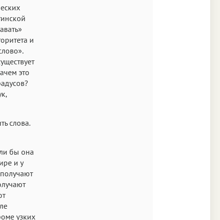
ческих
тинской
авать»
торитета и
слово».
существует
зачем это
радусов?
к,
ть слова.
ли бы она
ире и у
 получают
олучают
ют
еле
роме узких