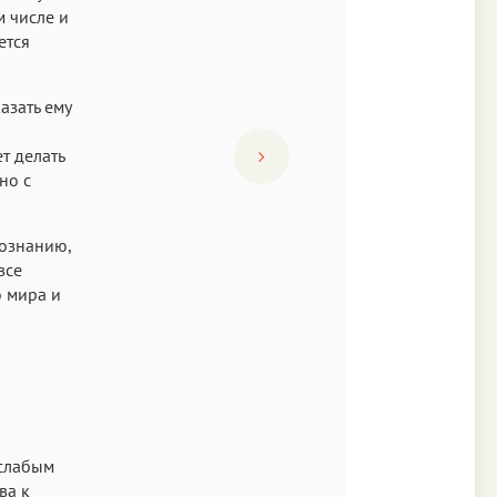
м числе и
ется
азать ему
т делать
но с
познанию,
все
о мира и
 слабым
ва к