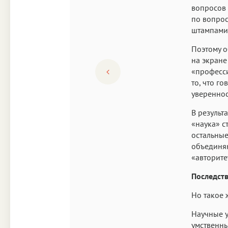
вопросов 
по вопрос
штампами,
Поэтому о
на экране
«професси
то, что г
увереннос
В результ
«наука» с
остальные
объединяю
«авторите
Последств
Но такое 
Научные 
умственны