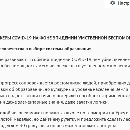
Наст
ФЕРЫ COVID-19 НА ФОНЕ ЭПИДЕМИИ УМСТВЕННОЙ БЕСПОМ
Текст
Текст
Текст
Те
еловечества в выборе системы образования
е развиваются события эпидемии COVID-19, тем убийственнее
я беспомощность всего человечества в умственном отношении
прогресс сопровождается ростом числа людей, приобретших 
Аа
Аа
Аа
вки об образовании, но культурный уровень населения Земли
ьно падает – люди начисто потеряли способность применять д
Roboto
Fira Sans
Garamond
ни даже элементарные знания, даже зачатки логики.
Аа
Аа
Аа
одой человек может получить в школе по геометрии пятёрку и
Iowan
SF Serif
San Francisco
олотой медалью, но дайте ему рулетку и предложите сделать лес
Аа
Аа
под углом 30 градусов, и он не сможет отложить этот угол.
Аа