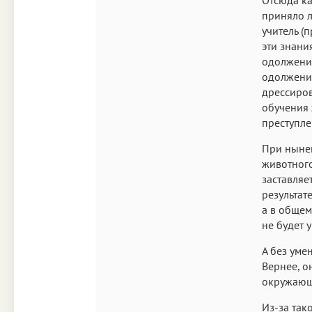
приняло л
учитель (
эти знани
одолжение
одолжение
дрессиров
обучения 
преступле
При нынеш
животного
заставляет
результат
а в общем
не будет 
А без уме
Вернее, о
окружающи
Из-за так