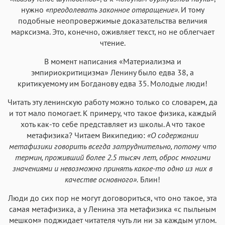
нужно
«преодолевать законное отвращение».
И тому
подобные неопровержимые доказательства величия
марксизма. Это, конечно, оживляет текст, но не облегчает
чтение.
В момент написания «Материализма и
эмпириокритицизма» Ленину было едва 38, а
критикуемому им Богданову едва 35. Молодые люди!
Читать эту ленинскую работу можно только со словарем, да
и тот мало помогает. К примеру, что такое физика, каждый
хоть как-то себе представляет из школы. А что такое
метафизика? Читаем Википедию:
«О содержании
метафизики говорить всегда затруднительно, потому что
термин, проживший более 2.5 тысяч лет, оброс многими
значениями и невозможно принять какое-то одно из них в
качестве основного».
Блин!
Люди до сих пор не могут договориться, что оно такое, эта
самая метафизика, а у Ленина эта метафизика «с пыльным
мешком» поджидает читателя чуть ли ни за каждым углом.