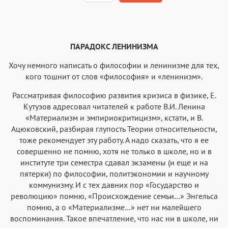
Текст
Текст
Текст
Текст
ПАРАДОКС ЛЕНИНИЗМА
Хочу немного написать о философии и ленинизме для тех,
кого тошнит от слов «философия» и «ленинизм».
Рассматривая философию развития кризиса в физике, Е.
Аа
Аа
Аа
Аа
Кутузов адресовал читателей к работе В.И. Ленина
«Материализм и эмпириокритицизм», кстати, и В.
Roboto
Fira Sans
Garamond
Times
Ацюковский, разбирая глупость Теории относительности,
Аа
Аа
Аа
Аа
тоже рекомендует эту работу. А надо сказать, что я ее
совершенно не помню, хотя не только в школе, но и в
Iowan
SF Serif
New York
San Francisco
институте три семестра сдавал экзамены (и еще и на
Аа
Аа
Аа
Аа
пятерки) по философии, политэкономии и научному
коммунизму. И с тех давних пор «Государство и
Helvetica Neue
Georgia
Arial
Times New Roman
революцию» помню, «Происхождение семьи…» Энгельса
Аа
Аа
Аа
Аа
помню, а о «Материализме…» нет ни малейшего
Menlo
SF Mono
воспоминания. Такое впечатление, что нас ни в школе, ни
Courier
Courier New