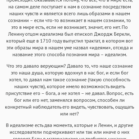
на самом деле поступает к нам в сознание посредством
наших чувств и является всего лишь образами в нашем
сознании – если что-то возникает в нашем сознании, то
это в мире есть, если не возникает, значит, его нет. По
Ленину отцом идеализма был епископ Джордж Беркли,
который еще в 1710 году выпустил трактат, в котором вот
эти образы мира в нашем уме назвал «идеями», отсюда и
название этого способа познания мира – идеализм.
Что это давало верующим? Давало то, что наше сознание
это наша душа, которую вдохнул в нас бог, и если бог
хотел, то давал нам такое сознание (такую способность
наших чувств), которое имело возможность видеть
присутствие его – бога, а не хотел – не давал. Вопрос, есть
бог или его нет, заменялся вопросом, способен ли
конкретный наблюдатель его видеть, чувствовать, ощущать
или нет?
В идеализме есть два момента, которые и Ленин, и другие
исследователи подчеркивают или так или иначе о них
говорят. Если в материализме не требуется никаких