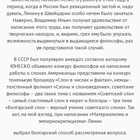
период, когда в России был реакционный застой и, надо
думать, Ленину в Швейцарии особо нечем было заняться.
Наверно, Владимир Ильич получал удовольствие от
написания этого труда, как получают удовольствие от
творческих находок, и, видимо, грех ему было упускать
возможность выдвинуться в выдающиеся философы, раз
уж представился такой случай.
В СССР был популярен анекдот, согласно которому
ЮНЕСКО объявило конкурс философов на написание
работы о слонах. Американцы представили на конкурс
тоненькую брошюру «Слон в числах и фактах», немцы -
толстенный фолиант «Слоны и слоноведение», советские
философы – два таких тома с названием «Советский слон
– самый счастливый слон в мире» и болгары – три тома
«Болгарский слон – верный ученик советского слона». Так
вот, на мой взгляд, при написании «Материализма и
эмпириокритицизма» Ленин
выбрал болгарский способ рассмотрения вопроса.