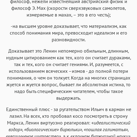
философ, нежели известнейший австрийский физик и
философ Э. Мах (скорости сверхзвуковых самолетов,
измеряемые в махах, – это в его честь);
-на высшем уровне доказывает, что материализм, как
способ понимания мира, превосходит идеализм и его
разновидности.
Доказывает это Ленин непомерно обильным, длинным,
нудным цитированием как тех, кого он считает дураками,
так и тех, кого он считает гениями. И, разумеется, с
использованием всяческих –измов - до полной потери
понимания, о чем он толкует. Когда на многих страницах
жуется и жуется вопрос, бывает ли абсолютная истина, то
надо быть специфическим читателем, чтобы такое
выдержать.
Единственный плюс - за ругательством Ильич в карман не
лазил. На всех, кто пробовал косо посмотреть в строну
Маркса, Ленин виртуозно реагировал: «
идеалистический
вздор», «биологические» бирюльки», «пошлая галиматья»,
«квазиученое шутовство»
, а к
«клоунам буржуазной науки»
,