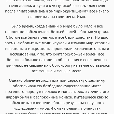
меня дошло, откуда и к чему такой выверт, - для меня
после «Материализма и эмпириокритицизма» все начало
становиться на свои места. Итак.
Было время, когда знаний о мире было мало и все
непонятное объяснялось божьей волей – бог так устроил.
С богом все было понятно, и все были довольны. Но шло
время, любопытные люди изучали и изучали мир, строили
телескопы и микроскопы, проводили различные опыты и
исследования. И то, что считалось божьей волей, все
больше и больше находило объяснения в естественных
причинах, не связанных с богом. Богу на земле оставалось
все меньше и меньше места.
Однако обычные люди платили церковную десятину,
обеспечивая ею безбедное существование массе
праздного народу в церквях и монастырях, а среди этого
народу были и беспокойные монахи, пытавшиеся как-то
объяснить растворение бога в результатах научного
исследования мира. И они «поняли», почему так
происходит. Оказывается потому, что все, что в мире есть,