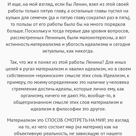
И еще, на мой взгляд, если бы Ленин, взял из этой своей
работы только пятую главу, а остальные главы пустил на
кульки для семечек (да и пятую главу сократил раз в пять),
то пользы от его работы было бы на много порядков
больше. Поскольку и тогда первые два уровня вопросов,
рассмотренных Лениным, были малоинтересны, а вот
истинность материализма и убогость идеализма и сегодня
актуальны, как никогда.
Так, что же я понял из этой работы Ленина? Для иных
целей я ругал материализм и хвалил идеализм, но в своем
собственном «мухинском» смысле этих слов. Идеализм, к
примеру, по моему определению это наличие у человека
стремления достичь идеалы, которые лично ему, как
организму, ничего не дают. Но, вообще-то, в
общепризнанном смысле этих слов материализм и
идеализм в философии это другое.
Материализм это СПОСОБ СМОТРЕТЬ НА МИР, это взгляд
на то, из чего состоит мир (на материю) как на
объективную реальность, не зависящую от нашего