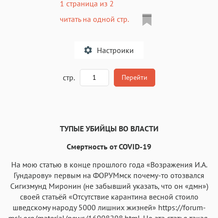
1 страница из 2
читать на одной стр.
Настроики
A
стр.
Перейти
Текст
Текст
Текст
Текст
ТУПЫЕ УБИЙЦЫ ВО ВЛАСТИ
Смертность от COVID-19
На мою статью в конце прошлого года «Возражения И.А.
Гундарову» первым на ФОРУМмск почему-то отозвался
Аа
Аа
Аа
Аа
Сигизмунд Миронин (не забывший указать, что он «дмн»)
своей статьёй «Отсутствие карантина весной стоило
Roboto
Fira Sans
Garamond
Times
шведскому народу 5000 лишних жизней» https://forum-
msk.org/material/news/16908298.html. Но эта статья такая,