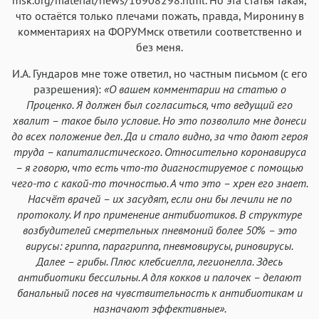
Аа
Аа
Аа
Аа
что остаётся только плечами пожать, правда, Миронину в
Iowan
SF Serif
New York
San Francisco
комментариях на ФОРУМмск ответили соответственно и
Аа
Аа
Аа
Аа
без меня.
Helvetica Neue
Georgia
Arial
Times New Roman
И.А. Гундаров мне тоже ответил, но частным письмом (с его
Аа
Аа
Аа
Аа
разрешения):
«О вашем комментарии на статью о
Проценко. Я должен был согласиться, что ведущий его
Menlo
SF Mono
Courier
Courier New
хвалит – такое было условие. Но это позволило мне донеси
до всех положение дел. Да и стало видно, за что дают героя
труда – капиталистического. Относительно коронавируса
– я говорю, что есть что-то диагностируемое с помощью
чего-то с какой-то точностью. А что это – хрен его знает.
Насчёт врачей – их засудят, если они бы лечили не по
протоколу. И про применение антибиотиков. В структуре
возбудителей смертельных пневмоний более 50% – это
вирусы: гриппа, парагриппа, пневмовирусы, риновирусы.
Далее – грибы. Плюс клебсиелла, легионелла. Здесь
антибиотики бессильны. А для кокков и палочек – делают
банальный посев на чувствительность к антибиотикам и
назначают эффективные».