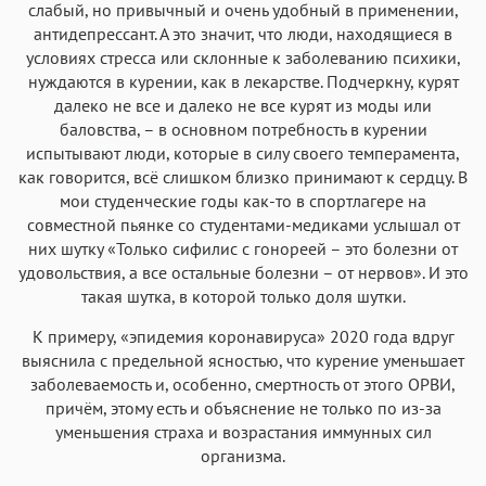
слабый, но привычный и очень удобный в применении,
антидепрессант. А это значит, что люди, находящиеся в
условиях стресса или склонные к заболеванию психики,
нуждаются в курении, как в лекарстве. Подчеркну, курят
далеко не все и далеко не все курят из моды или
баловства, – в основном потребность в курении
испытывают люди, которые в силу своего темперамента,
как говорится, всё слишком близко принимают к сердцу. В
мои студенческие годы как-то в спортлагере на
совместной пьянке со студентами-медиками услышал от
них шутку «Только сифилис с гонореей – это болезни от
удовольствия, а все остальные болезни – от нервов». И это
такая шутка, в которой только доля шутки.
К примеру, «эпидемия коронавируса» 2020 года вдруг
выяснила с предельной ясностью, что курение уменьшает
заболеваемость и, особенно, смертность от этого ОРВИ,
причём, этому есть и объяснение не только по из-за
уменьшения страха и возрастания иммунных сил
организма.