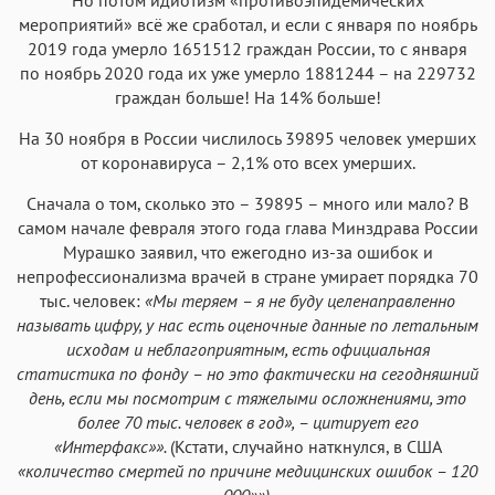
мероприятий» всё же сработал, и если с января по ноябрь
2019 года умерло 1651512 граждан России, то с января
по ноябрь 2020 года их уже умерло 1881244 – на 229732
граждан больше! На 14% больше!
На 30 ноября в России числилось 39895 человек умерших
от коронавируса – 2,1% ото всех умерших.
Сначала о том, сколько это – 39895 – много или мало? В
самом начале февраля этого года глава Минздрава России
Мурашко заявил, что ежегодно из-за ошибок и
непрофессионализма врачей в стране умирает порядка 70
тыс. человек:
«Мы теряем – я не буду целенаправленно
называть цифру, у нас есть оценочные данные по летальным
исходам и неблагоприятным, есть официальная
статистика по фонду – но это фактически на сегодняшний
день, если мы посмотрим с тяжелыми осложнениями, это
более 70 тыс. человек в год», – цитирует его
«Интерфакс»».
(Кстати, случайно наткнулся, в США
«количество смертей по причине медицинских ошибок – 120
000»»).