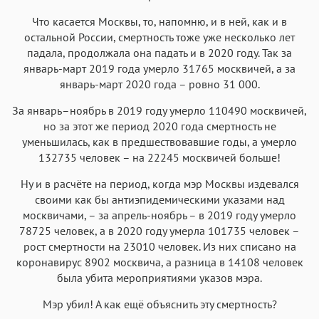
Что касается Москвы, то, напомню, и в ней, как и в
остальной России, смертность тоже уже несколько лет
падала, продолжала она падать и в 2020 году. Так за
январь-март 2019 года умерло 31765 москвичей, а за
январь-март 2020 года – ровно 31 000.
За январь–ноябрь в 2019 году умерло 110490 москвичей,
но за этот же период 2020 года смертность не
уменьшилась, как в предшествовавшие годы, а умерло
132735 человек – на 22245 москвичей больше!
Ну и в расчёте на период, когда мэр Москвы издевался
своими как бы антиэпидемическими указами над
москвичами, – за апрель-ноябрь – в 2019 году умерло
78725 человек, а в 2020 году умерла 101735 человек –
рост смертности на 23010 человек. Из них списано на
коронавирус 8902 москвича, а разница в 14108 человек
была убита мероприятиями указов мэра.
Мэр убил! А как ещё объяснить эту смертность?