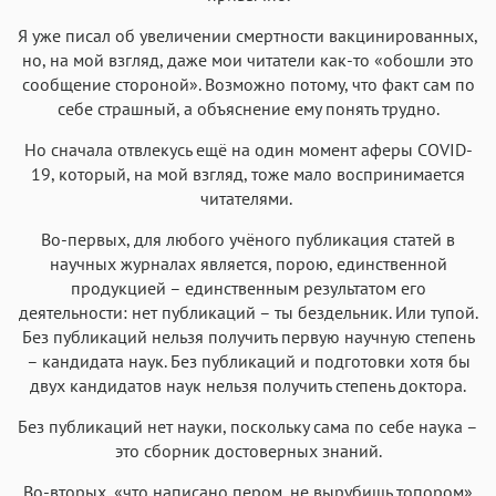
Аа
Аа
Аа
Аа
Я уже писал об увеличении смертности вакцинированных,
Roboto
Fira Sans
Garamond
Times
но, на мой взгляд, даже мои читатели как-то «обошли это
Аа
Аа
Аа
Аа
сообщение стороной». Возможно потому, что факт сам по
себе страшный, а объяснение ему понять трудно.
Iowan
SF Serif
New York
San Francisco
Аа
Аа
Но сначала отвлекусь ещё на один момент аферы COVID-
Аа
Аа
19, который, на мой взгляд, тоже мало воспринимается
Helvetica Neue
Georgia
Arial
Times New Roman
читателями.
Аа
Аа
Аа
Аа
Во-первых, для любого учёного публикация статей в
Menlo
SF Mono
Courier
Courier New
научных журналах является, порою, единственной
продукцией – единственным результатом его
деятельности: нет публикаций – ты бездельник. Или тупой.
Без публикаций нельзя получить первую научную степень
– кандидата наук. Без публикаций и подготовки хотя бы
двух кандидатов наук нельзя получить степень доктора.
Без публикаций нет науки, поскольку сама по себе наука –
это сборник достоверных знаний.
Во-вторых, «что написано пером, не вырубишь топором»