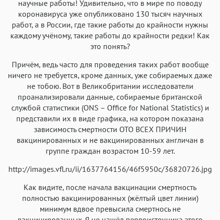
научные работы! Удивительно, что в мире по поводу
коронавируса уже опубликовано 130 тысяч научных
работ, а в России, где такие работы до крайности нужны
каждому учёному, такие работы до крайности редки! Как
это понять?
Причём, ведь часто для проведения таких работ вообще
ничего не требуется, кроме данных, уже собираемых даже
не тобою. Вот в Великобритании исследователи
проанализировали данные, собираемые британской
службой статистики (ONS – Office for National Statistics) и
представили их в виде графика, на котором показана
зависимость смертности ОТО ВСЕХ ПРИЧИН
вакцинированных и не вакцинированных англичан в
группе граждан возрастом 10-59 лет.
http://images.vfl.ru/ii/1637764156/46f5950c/36820726.jpg
Как видите, после начала вакцинации смертность
полностью вакцинированных (жёлтый цвет линии)
минимум вдвое превысила смертнось не
вакцинированных. Я не нашёл первоисточника этого