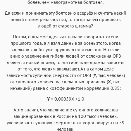
более, чем малограмотная болтовня.
Да если и принимать эту болтовню всерьёз и считать некий
новый штамм реальностью, то тогда зачем прививать
людей от старого штамма?
Потом, о штамме «дельта» начали говорить с осени
прошлого года, а я взял данные за осень этого, когда
«дельта» как бы уже орудовал повсеместно. Но если
виною увеличения гибели людей от осложнения ОРЗ
является новый штамм, то эта гибель не должна зависеть
от того, что людям вкалывают. А на самом деле
зависимость суточной смертности от ОРЗ (
Y
, тыс. человек)
от суточного количества сделанных прививок (
Х
, тыс.
инъекций) равна с коэффициентом корреляции 0,85:
Y
= 0,00059Х +1,0
А это значит, что увеличение суточного количества
вакцинированных в России на 100 тысяч человек,
увеличивает суточную смертность от коронавируса на 59
человек.