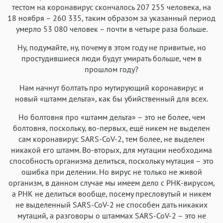
тестом на коронавирус скончалось 207 255 человека, на
18 ноября – 260 335, таким образом за указанный период
умерло 53 080 человек – почти в четыре раза больше.
Ну, подумайте, ну, почему в этом году не привитые, но
простудившиеся люди будут умирать больше, чем в
прошлом году?
Нам начнут болтать про мутирующий коронавирус и
новый «штамм дельта», как бы убийственный для всех.
Но болтовня про «штамм дельта» – это не более, чем
болтовня, поскольку, во-первых, ещё никем не выделен
сам коронавирус SARS-CoV-2, тем более, не выделен
никакой его штамм. Во-вторых, для мутации необходима
способность организма делиться, поскольку мутация – это
ошибка при делении. Но вирус не только не живой
организм, в данном случае мы имеем дело с РНК-вирусом,
а РНК не делиться вообще, посему пресловутый и никем
не выделенный SARS-CoV-2 не способен дать никаких
мутаций, а разговоры о штаммах SARS-CoV-2 – это не