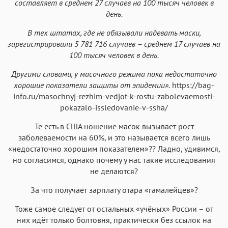
составляет в среднем 27 случаев на 100 тысяч человек в
день.
В тех штатах, где не обязывали надевать маски,
зарегистрировали 5 781 716 случаев – среднем 17 случаев на
100 тысяч человек в день.
Другими словами, у масочного режима пока недостаточно
хорошие показатели защиты от эпидемии».
https://bag-
info.ru/masochnyj-rezhim-vedjot-k-rostu-zabolevaemosti-
pokazalo-issledovanie-v-ssha/
Те есть в США ношение масок вызывает рост
заболеваемости на 60%, и это называется всего лишь
«недостаточно хорошим показателем»?? Ладно, удивимся,
но согласимся, однако почему у нас такие исследования
не делаются?
За что получает зарплату отара «гамалейцев»?
Тоже самое следует от остальных «учёных» России – от
них идёт только болтовня, практически без ссылок на