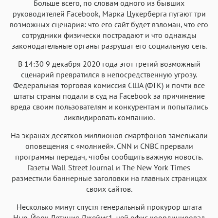
Больше всего, по словам одного из бывших
руководителей Facebook, Марка Цукерберга пугают три
возможных сценария: что его сайт будет взломан, что его
сотрудники физически пострадают и что однажды
законодательные органы разрушат его социальную сеть.
В 14:30 9 декабря 2020 года этот третий возможный
сценарий превратился в непосредственную угрозу.
Федеральная торговая комиссия США (ФТК) и почти все
штаты страны подали в суд на Facebook за причинение
вреда своим пользователям и конкурентам и попытались
ликвидировать компанию.
На экранах десятков миллионов смартфонов замелькали
оповещения с «молнией». CNN и CNBC прервали
программы передач, чтобы сообщить важную новость.
Газеты Wall Street Journal и The New York Times
разместили баннерные заголовки на главных страницах
своих сайтов.
Несколько минут спустя генеральный прокурор штата
Нью-Йорк Летиция Джеймс1, чей офис координировал