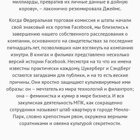
миллиарды, превратив их личные данные в дойную
корову», – лаконично резюмировала Джеймс.
Когда Федеральная торговая комиссия и штаты начали
свой знаковый иск против Facebook, мы близились к
завершению нашего собственного расследования о
компании, основанного на свидетельствах за последние
пятнадцать лет, позволивших нам взглянуть на компанию
изнутри. В книгах и фильмах представлено несколько
версий истории Facebook. Несмотря на то что их имена
известны практически каждому, Цукерберг и Сэндберг
остаются загадками для публики, и на то есть веские
причины. Они яростно защищают культивируемые ими
образы: он – мечтатель из мира технологий и филантроп;
она – феминистка и кумир в мире бизнеса. И вся
закулисная деятельность МПК, как сокращенно
сотрудники называют штаб-квартиру в городе Менло-
Парк, словно крепостным рвом, окружена верными
соратниками и овеяна культурой секретности.