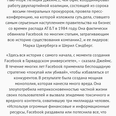
работу двухпартийной коалиции, состоящей из сорока
восьми генеральных прокуроров, провела пресс-
конференцию, на которой изложила суть дела, ставшего
самым серьезным наступлением правительства на бизнес
со времен распада AT&T в 1984 году. Она фактически
обвиняла Facebook по многим статьям, затрагивающим
всю историю существования компании2, и ее лидеров:
Марка Цукерберга и Шерил Сэндберг.
«Здесь вся история с самого начала, с момента создания
Facebook в Гарвардском университете», – сказала Джеймс.
В течение многих лет Facebook применяла беспощадную
стратегию «покупай или убивай», чтобы избавляться от
конкурентов. В результате была создана мощная
монополия, которая нанесла много вреда. Она
злоупотребила неприкосновенностью частной жизни
своих пользователей и вызвала эпидемию токсичного и
вредного контента, охватившую три миллиарда человек.
«Используя огромные финансовые и информационные
ресурсы, Facebook раздавила или потеснила все, что