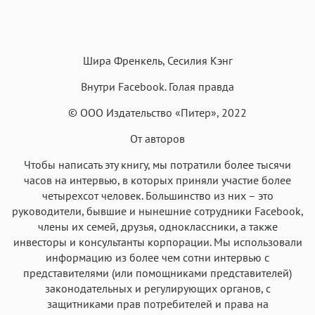
Текст
Текст
Текст
Текст
Шира Френкель, Сесилия Кэнг
Внутри Facebook. Голая правда
© ООО Издательство «Питер», 2022
Аа
От авторов
Аа
Аа
Аа
Roboto
Fira Sans
Garamond
Times
Чтобы написать эту книгу, мы потратили более тысячи
часов на интервью, в которых приняли участие более
Аа
Аа
Аа
Аа
четырехсот человек. Большинство из них – это
Iowan
SF Serif
New York
San Francisco
руководители, бывшие и нынешние сотрудники Facebook,
члены их семей, друзья, одноклассники, а также
Аа
Аа
Аа
Аа
инвесторы и консультанты корпорации. Мы использовали
Helvetica Neue
Georgia
Arial
Times New Roman
информацию из более чем сотни интервью с
представителями (или помощниками представителей)
Аа
Аа
Аа
Аа
законодательных и регулирующих органов, с
Menlo
SF Mono
Courier
Courier New
защитниками прав потребителей и права на