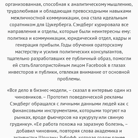
организованная, способная к аналитическому мышлению,
трудолюбивая и обладающая превосходными навыками
межличностной коммуникации, она стала идеальным
соратником для Цукерберга. Сэндберг курировала все
направления и отделы, которые были неинтересны ему:
политика и коммуникации, юридический отдел, кадры и
генерация прибыли. Годы обучения ораторскому
мастерству и усилия политических консультантов,
тщательно разработавших ее публичный образ, помогли
ей стать благопристойным лицом Facebook в глазах
инвесторов и публики, отвлекая внимание от основной
проблемы.
«Все дело в бизнес-модели, – сказал в интервью один из
чиновников. – Прототип поведенческой рекламы
Сэндберг обращался с личными данными людей как с
финансовыми инструментами, которыми торгуют на
рынках, вроде фьючерсов на кукурузу или свиную
грудинку». «Ее работа похожа на заразную болезнь, –
добавил чиновник, повторяя слова академика и
активистки Шошаны Зубофф, которая годом ранее