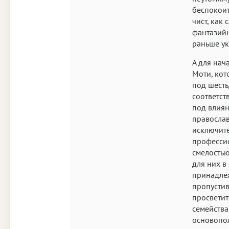
беспокоит
чист, как
фантазийн
раньше ук
А для нач
Моти, кот
под шесть
соответст
под влиян
православ
исключите
профессио
смелостью
для них в
принадлеж
пропустив
просветит
семейства,
основопол