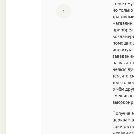
стене ему
но только
трагикоми
магдалин 
приобрёл 
вознамери
помощниц
института
заведении
на вакант
нельзя лу
тем, что 
только вот
о чём дру
смешивани
высоконр
Получив э
церквам в
советов п
жевали св