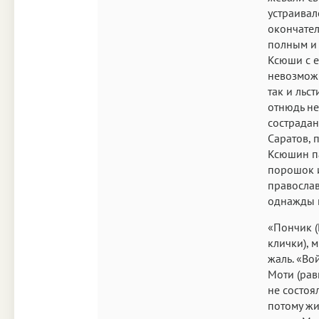
устраивал
окончател
полным и 
Ксюши с е
невозможн
так и льс
отнюдь не
сострадан
Саратов, 
Ксюшин па
порошок 
православ
однажды г
«Пончик (
клички), 
жаль. «Во
Моти (рав
не состоя
потому жи