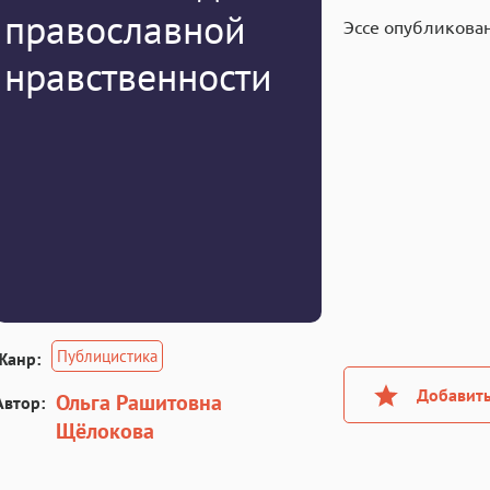
православной
Эссе опубликован
нравственности
Публицистика
Жанр:
Добавить
Ольга Рашитовна
Автор:
Щёлокова