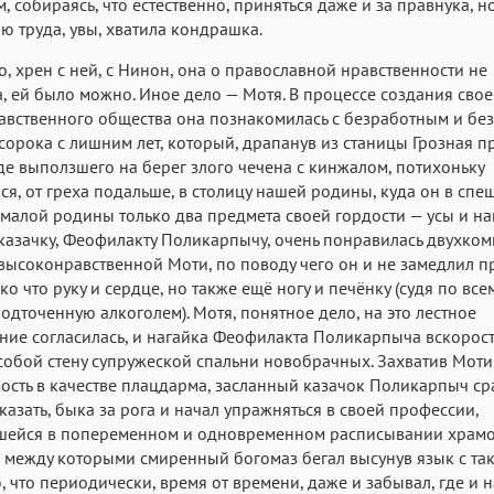
, собираясь, что естественно, приняться даже и за правнука, но
ню труда, увы, хватила кондрашка.
, хрен с ней, с Нинон, она о православной нравственности не
, ей было можно. Иное дело — Мотя. В процессе создания свое
авственного общества она познакомилась с безработным и б
сорока с лишним лет, который, драпанув из станицы Грозная 
де выползшего на берег злого чечена с кинжалом, потихоньку
ся, от греха подальше, в столицу нашей родины, куда он в спе
 малой родины только два предмета своей гордости — усы и наг
 казачку, Феофилакту Поликарпычу, очень понравилась двухко
высоконравственной Моти, по поводу чего он и не замедлил 
ко что руку и сердце, но также ещё ногу и печёнку (судя по всем
одточенную алкоголем). Мотя, понятное дело, на это лестное
ие согласилась, и нагайка Феофилакта Поликарпыча вскорос
собой стену супружеской спальни новобрачных. Захватив Моти
сть в качестве плацдарма, засланный казачок Поликарпыч ср
 сказать, быка за рога и начал упражняться в своей профессии,
шейся в попеременном и одновременном расписывании храмо
 между которыми смиренный богомаз бегал высунув язык с та
, что периодически, время от времени, даже и забывал, где и 