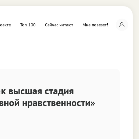
оекте
Топ-100
Сейчас читают
Мне повезет!
а
ак высшая стадия
вной нравственности»