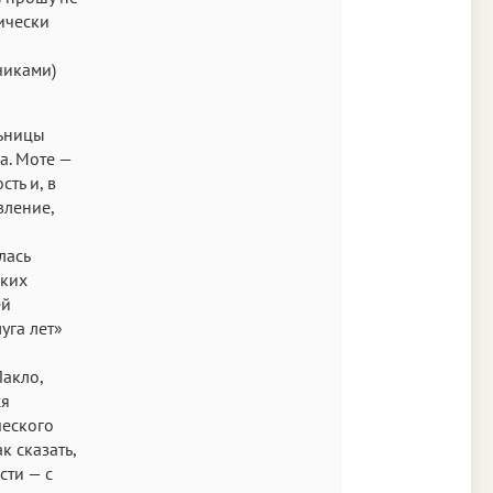
ически
чиками)
льницы
а. Моте —
ть и, в
вление,
лась
аких
ей
уга лет»
Лакло,
ся
ческого
к сказать,
сти — с