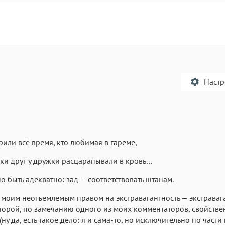
Наст
или всё время, кто любимая в гареме,
Текст
Текст
Текст
Те
и друг у дружки расцарапывали в кровь…
о быть адекватно: зад — соответствовать штанам.
 моим неотъемлемым правом на экстравагантность — экстраваг
торой, по замечанию одного из моих комментаторов, свойстве
 (ну да, есть такое дело: я и сама-то, но исключительно по части