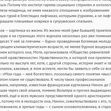
ься. Потому что институт гарема социально стерилен и онтолог
 слеза младенца, не имея никакого отношения к изображениям
ых гурий в блестящих лифчиках, которыми (гуриями, а не лиф
рашали плюшевые коврики в супружеских спальнях.
ала — картинка из жизни. Из жизни моей (уже бывшей) прияте
орую я на страницах этого журнала несколько раз уже поминал
десят. У неё за плечами — бурно проведённая богемная молодос
вующем климактерическом возрасте, не менее бурное воцерко
ием которого она, Мотя, организовала «Общество ревнителей
ной нравственности». Нравственности, к которой она прилепи
льно по выслуге лет, хотя, с другой стороны, история знает и т
налок, каковые, в этом аспекте, могли бы заявить о себе со вс
: «Мои года — моё богатство», поскольку самого понятия «высл
 этом плане не существовало. К числу таких профессионалок
ала, например, известная французская куртизанка Нинон де 
шая через свой альков, помимо Вольтера и прочих выдающих
елей, ещё и всех мужских представителей одного аристократи
 потому что в молодости она, Нинон, сожительствовала с его, та
ожником, в зрелые годы — с сыном основоположника, в старо