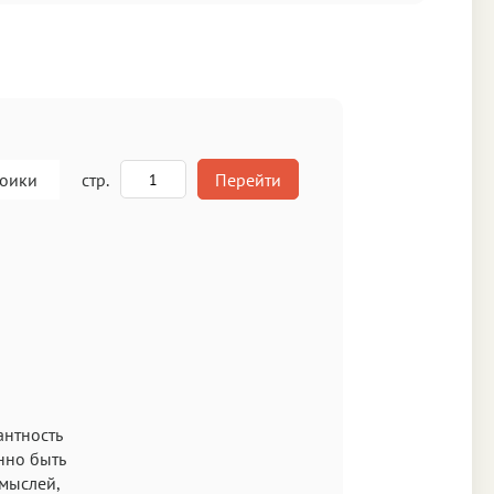
роики
стр.
Перейти
A
кст
антность
нно быть
 мыслей,