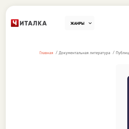
ЖАНРЫ
Фантастика
Детекти
Главная
Документальная литература
Публиц
Приключения
Проза
Наука, Образование
Справоч
Религия и духовность
Поэзия
Юмор
Домово
Деловая литература
Старин