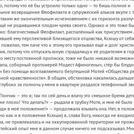
о, потому что её бы устроило только одно — то бишь полное и
ьное возвращение Феофилакта в супружеский альков вкупе с 
таким же окончательным исчезновением с их горизонта разл
щё не родившимся плодом чрева своего. Однако и это тоже б
о: благочестивый Феофилакт, распалённый как присутствием
тившей ему перспективой близящегося отцовства, Ксюшу от себя
 пожелал, тем паче что к этому его призывал ещё и долг христ
ия, потому что отпускать юную страдалицу к её родителям в го
по месту постоянной прописки, тоже не было никакой возможн
па, соборный протоиерей Модест Афиногеныч, стёр бы блудн
и без помощи возглавляемого безутешной Мотей «Общества р
ной нравственности». В общем, обстановка накалилась дальше
лубоко за полночь у меня в квартире раздался телефонный зв
Пончик — это я; так по сей день и влачу это смешное бремя де
мне плохо! Что делать?» — рыдала в трубку Мотя, и мне её было
йди в моё положение!» — продолжала взывать она. Нет, в поло
но как и в положение Ксюши) я, слава Богу, никогда не входила
ла, не привлекалась и на оккупированной территории не прожи
тейский опыт мне в данном случае ничего не подсказывал. Мн