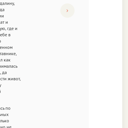
далину,
ода
ии
ат и
ю, где и
ебе в
о
тенном
тавнике,
л как
нималась
, да
асти живот,
у
й
сь по
ьных
олько
вно не