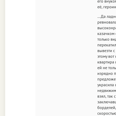
его внуком
её, герои
…Да ладно
ревновала
высоконр
казачком 
только ви
перекатил
вывезти с
этому вот
квартира 
ей не толь
изрядно п
предложен
украсила 
недвижимо
взял, так
заключав
борделей,
скоростью