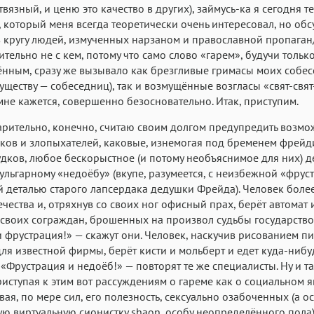
Аа
Аа
Аа
твязный, и ценю это качество в других), займусь-ка я сегодня т
 который меня всегда теоретически очень интересовал, но обс
Roboto
Fira Sans
Garamond
 кругу людей, измученных нарзаном и православной пропаган
Аа
Аа
Аа
тельно не с кем, потому что само слово «гарем», будучи тольк
нным, сразу же вызывало как брезгливые гримасы моих собе
Iowan
SF Serif
San Francisco
уществу — собеседниц), так и возмущённые возгласы «свят-свят-
Аа
Аа
Аа
 мне кажется, совершенно безосновательно. Итак, приступим.
Helvetica Neue
Georgia
Arial
Time
рительно, конечно, считаю своим долгом предупредить возм
Аа
Аа
Аа
ов и злопыхателей, каковые, изнемогая под бременем фрейд
дков, любое бескорыстное (и потому необъяснимое для них) 
Menlo
Courier
Courier New
вульгарному «недоёбу» (вкупе, разумеется, с неизбежной «фрус
 деталью старого лапсердака дедушки Фрейда). Человек более
ечества и, отряхнув со своих ног офисный прах, берёт автомат 
своих сограждан, брошенных на произвол судьбы государств
 фрустрация!» — скажут они. Человек, наскучив рисованием п
для известной фирмы, берёт кисти и мольберт и едет куда-нибу
 «Фрустрация и недоёб!» — повторят те же специалисты. Ну и та
приступая к этим вот рассуждениям о гареме как о социальном 
ая, по мере сил, его полезность, сексуально озабоченных (а 
ю виртуальную сионистку shaon, особу неопределённого пола