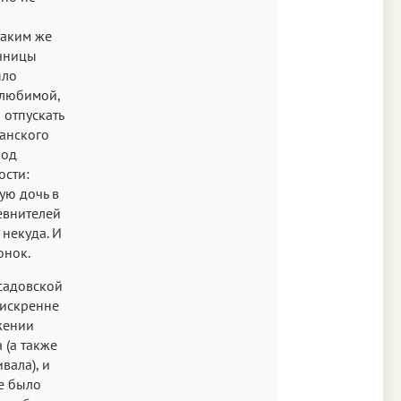
таким же
учницы
ыло
 любимой,
 отпускать
ианского
род
ости:
ую дочь в
евнителей
 некуда. И
онок.
тсадовской
 искренне
жении
 (а также
вала), и
е было