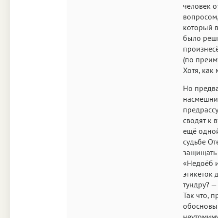
человек о
вопросом,
который в
было реши
произнесё
(по преим
Хотя, как
Но предва
насмешник
предрассу
сводят к 
ещё одной
судьбе От
защищать 
«Недоёб и
этикеток 
тундру? —
Так что, 
обосновыв
неутомиму