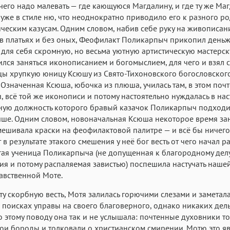
 чего надо малевать — где кающуюся Магдалину, и где ту же Маг
 уже в стиле ню, что неоднократно приводило его к разного р
ческим казусам. Одним словом, набив себе руку на живописан
в платьях и без оных, Феофилакт Поликарпыч прикопил деньж
для себя скромную, но весьма уютную артистическую мастерску
лся заняться иконописанием и богомыслием, для чего и взял с
ы хрупкую юницу Ксюшу из Свято-Тихоновского богословског
. Означенная Ксюша, юбочка из плюша, училась там, в этом поч
, всё той же иконописи и потому настоятельно нуждалась в нас
ную должность которого бравый казачок Поликарпыч подходи
чше. Одним словом, новоначальная Ксюша некоторое время за
смешивала краски на феофилактовой палитре — и всё бы ничего
 в результате этакого смешения у неё бог весть от чего начал р
гая ученица Поликарпыча (не допущенная к благородному дел
я и потому распаляемая завистью) поспешила настучать наше
авственной Моте.
ту скорбную весть, Мотя залилась горючими слезами и заметала
 поисках управы на своего благоверного, однако никаких дел
о этому поводу она так и не услышала: почтенные духовники т
ои бороды и толковали о христианском смирении. Мотю это я