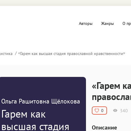
Авторы
Жанры
О пр
вы и Триллеры
Любовные романы
«
»
истика
Гарем как высшая стадия православной нравственности
Детское
ная литература
Документальная литератур
«Гарем к
Драматургия
правосла
Ольга Рашитовна Щёлокова
дство
Компьютеры и Интернет
Гарем как
340
0
ное
Фольклор
высшая стадия
Описание