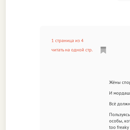
1 страница из 4
читать на одной стр.
Жёны спор
И мордашк
Всё должн
Пользуясь
особы, ко
too freaky