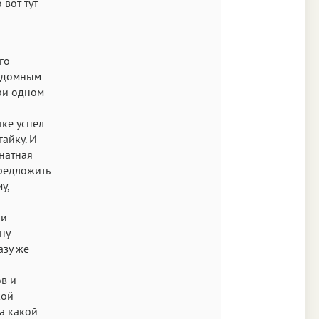
 вот тут
го
ездомным
при одном
шке успел
айку. И
мнатная
предложить
у,
ти
ну
азу же
в и
кой
на какой