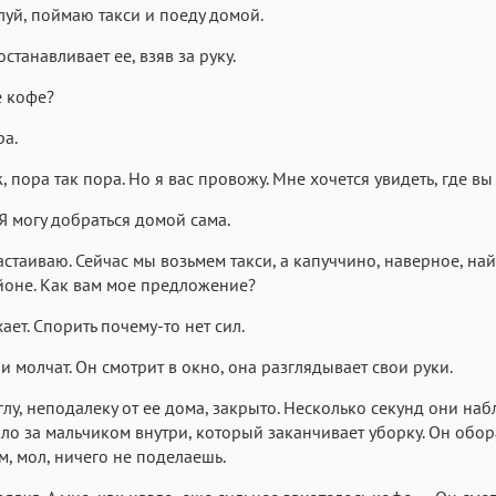
луй, поймаю такси и поеду домой.
станавливает ее, взяв за руку.
е кофе?
а.
, пора так пора. Но я вас провожу. Мне хочется увидеть, где вы
Я могу добраться домой сама.
настаиваю. Сейчас мы возьмем такси, а капуччино, наверное, най
оне. Как вам мое предложение?
ает. Спорить почему-то нет сил.
ни молчат. Он смотрит в окно, она разглядывает свои руки.
глу, неподалеку от ее дома, закрыто. Несколько секунд они на
кло за мальчиком внутри, который заканчивает уборку. Он обо
м, мол, ничего не поделаешь.