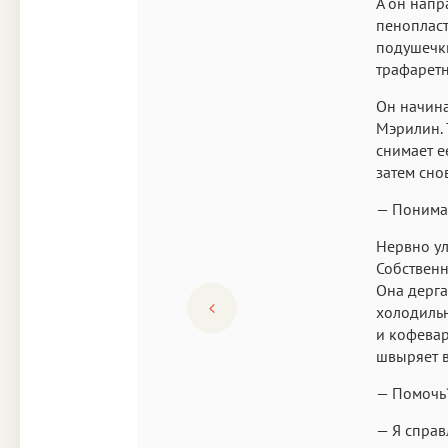
А он напр
пенопласт
подушечки
трафаретн
Он начина
Мэрилин. 
снимает е
затем сно
— Понимае
Нервно ул
Собственн
Она дерга
холодильн
и кофевар
швыряет в
— Помочь?
— Я справ