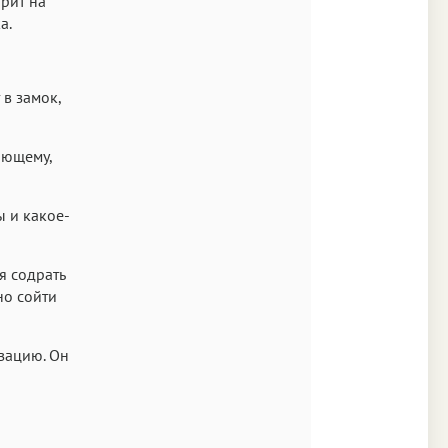
трит на
а.
 в замок,
яющему,
 и какое-
я содрать
но сойти
изацию. Он