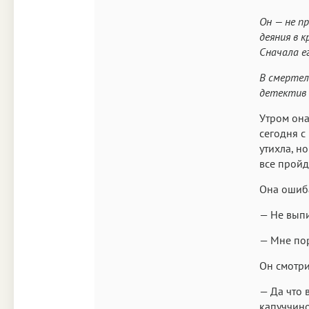
Он — не п
деяния в 
Сначала е
В смертел
детектив 
Утром она
сегодня с
утихла, н
все пройд
Она ошиба
— Не выпи
— Мне по
Он смотри
— Да что 
капуччино