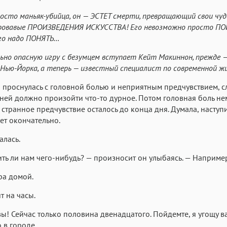
Roboto
Fira Sans
Garamond
росто маньяк-убийца, он — ЭСТЕТ смерти, превращающий свои чу
Аа
Аа
Аа
кровавые ПРОИЗВЕДЕНИЯ ИСКУССТВА! Его невозможно просто П
го надо ПОНЯТЬ…
Iowan
SF Serif
San Francisco
Аа
Аа
ьно опасную игру с безумцем вступает Кейт Макиннон, прежде 
Аа
Нью-Йорка, а теперь — известный специалист по современной ж
Helvetica Neue
Georgia
Arial
Time
 проснулась с головной болью и неприятным предчувствием, 
Аа
Аа
Аа
 ней должно произойти что-то дурное. Потом головная боль н
Menlo
Courier
Courier New
о странное предчувствие осталось до конца дня. Думала, наступ
ет окончательно.
лась.
ть ли нам чего-нибудь? — произносит он улыбаясь. — Например
ра домой.
т на часы.
вы! Сейчас только половина двенадцатого. Пойдемте, я угощу 
 в городе.