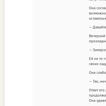
Она согла
возможно,
оставатьс
— Давайте
Вечерний 
прохладн
— Замерзл
Ей не то 
своих ощу
Она слабо
— Так, нич
Ответ его
продолжаю
Она удивл