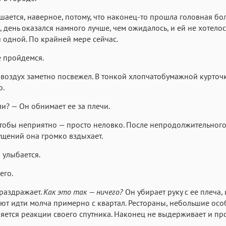
шается, наверное, потому, что наконец-то прошла головная бол
 день оказался намного лучше, чем ожидалось, и ей не хотелос
я одной. По крайней мере сейчас.
 пройдемся.
воздух заметно посвежел. В тонкой хлопчатобумажной курточ
о.
и? — Он обнимает ее за плечи.
чтобы неприятно — просто неловко. После непродолжительного
щений она громко вздыхает.
 улыбается.
его.
 раздражает.
Как это так — ничего?
Он убирает руку с ее плеча,
т идти молча примерно с квартал. Рестораны, небольшие осо
яется реакции своего спутника. Наконец не выдерживает и пр