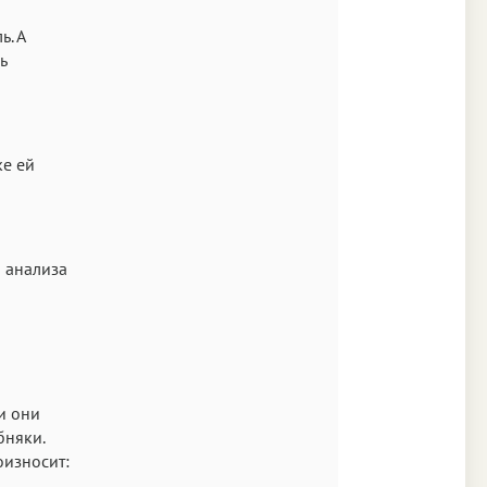
ь. А
ь
ке ей
 анализа
 и они
бняки.
оизносит: