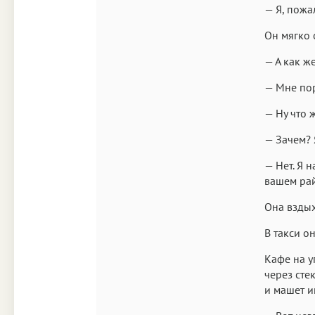
— Я, пожа
Он мягко о
— А как ж
— Мне пор
— Ну что ж
— Зачем? 
— Нет. Я 
вашем рай
Она вздых
В такси о
Кафе на у
через сте
и машет и