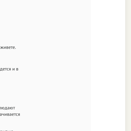
 живете.
дется и в
блюдают
рачивается