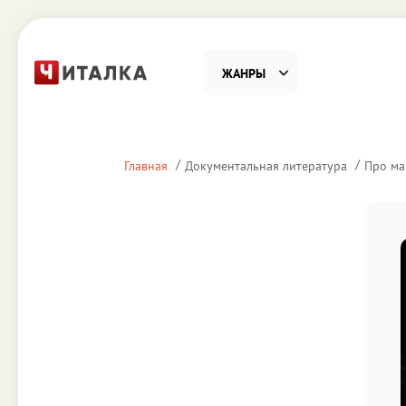
ЖАНРЫ
Фантастика
Детекти
Главная
Документальная литература
Про ма
Приключения
Проза
Наука, Образование
Справоч
Религия и духовность
Поэзия
Юмор
Домово
Деловая литература
Старин