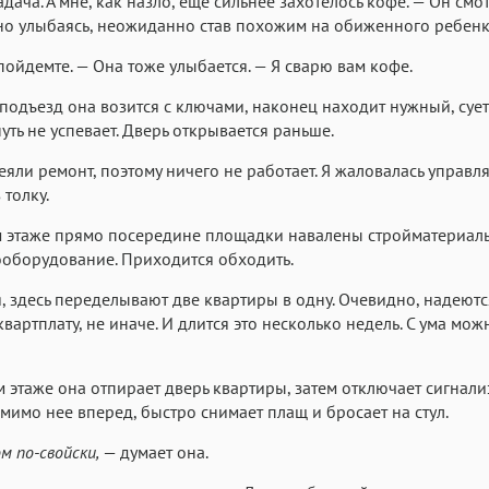
адача. А мне, как назло, еще сильнее захотелось кофе. — Он смо
тно улыбаясь, неожиданно став похожим на обиженного ребенк
пойдемте. — Она тоже улыбается. — Я сварю вам кофе.
 подъезд она возится с ключами, наконец находит нужный, сует
уть не успевает. Дверь открывается раньше.
еяли ремонт, поэтому ничего не работает. Я жаловалась управл
 толку.
 этаже прямо посередине площадки навалены стройматериалы
ооборудование. Приходится обходить.
, здесь переделывают две квартиры в одну. Очевидно, надеютс
вартплату, не иначе. И длится это несколько недель. С ума мож
м этаже она отпирает дверь квартиры, затем отключает сигнал
мимо нее вперед, быстро снимает плащ и бросает на стул.
м по-свойски,
— думает она.