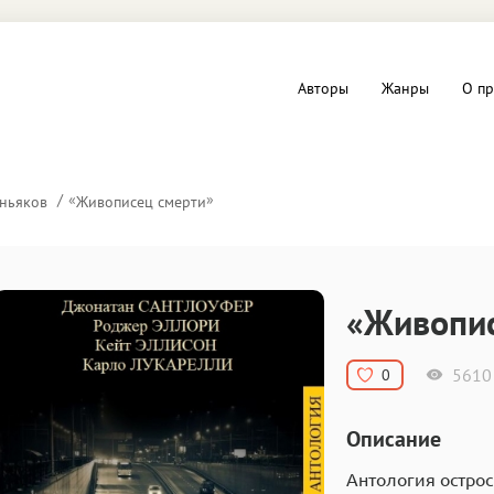
Авторы
Жанры
О пр
вы и Триллеры
Любовные романы
«
»
ньяков
Живописец смерти
Детское
ная литература
Документальная литератур
«Живопис
Драматургия
5610
0
дство
Компьютеры и Интернет
Описание
ное
Фольклор
Антология остро