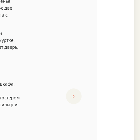
денье
с две
на с
м
куртке,
т дверь,
 шкафа.
й
 тостером
фильтр и