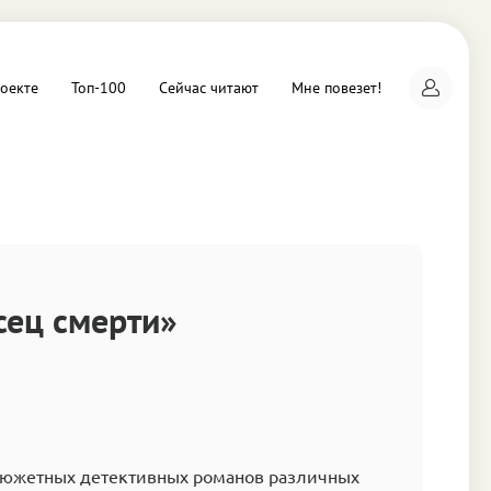
оекте
Топ-100
Сейчас читают
Мне повезет!
а
ец смерти»
сюжетных детективных романов различных