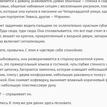
авляется к дивану, усаживается. Диван обычный — спинка и си
овые, обшитые набивным ситцем с веселеньким рисунком, плю
, которые она купила в магазине на Четырнадцатой улице, од
ым портретом Элвиса, другая — Мэрилин.
ет задумчиво водить пальцами по ослепительно-красным губа
Туда-сюда, туда-сюда. Она спохватывается, что все еще стоит в 
е, вешает на крючок, прикрепленный к входной двери, запирае
ва включает сигнализацию.
те, привычка. С этим я чувствую себя спокойнее.
ыбнувшись, она разворачивается в сторону крохотной кухни.
о, это прямоугольный альков в гостиной, чуть глубже стенного
ет цепочку. Загорается лампочка, которая освещает небольшо
ик, плиту с двумя конфорками, небольшую раковину и полку с
кой. Она снимает кофеварку, вынимает влажный коричневый 
 небольшую пластмассовую урну.
 — спрашивает он.
люсь. К тому же для двоих здесь тесновато.