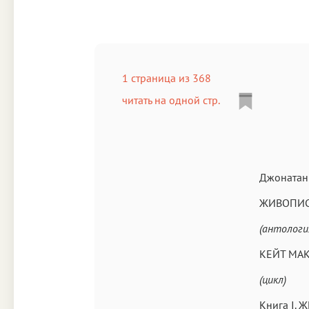
1 страница из 368
читать на одной стр.
Джонатан
ЖИВОПИС
(антологи
КЕЙТ МА
(цикл)
Книга I.