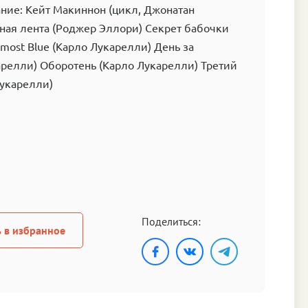
ние: Кейт Макиннон (цикл, Джонатан
ная лента (Роджер Эллори) Секрет бабочки
lmost Blue (Карло Лукарелли) День за
арелли) Оборотень (Карло Лукарелли) Третий
Лукарелли)
Поделиться:
 в избранное