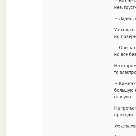
— Вот нез
нее, грус
— Ладно, 
У входа в
но поверн
— Они зат
но все без
На втором
то электр
— Кажется
большую к
от шума.
На третье
проходит 
Уж слишко