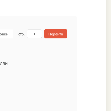
роики
стр.
Перейти
A
ЕЛЛИ
кст
Аа