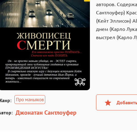
авторов. Содержа
Сантлоуфер) Крас
(Кейт Эллисон) A
днем (Карло Лук
выстрел (Карло 
Про маньяков
Жанр:
Добавить
Джонатан Сантлоуфер
Автор: